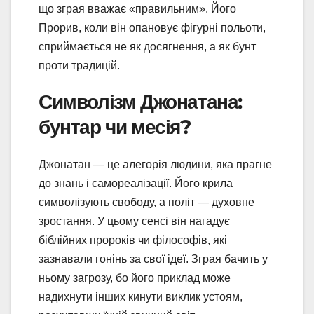
що зграя вважає «правильним». Його
Прорив, коли він опановує фігурні польоти,
сприймається не як досягнення, а як бунт
проти традицій.
Символізм Джонатана:
бунтар чи месія?
Джонатан — це алегорія людини, яка прагне
до знань і самореалізації. Його крила
символізують свободу, а політ — духовне
зростання. У цьому сенсі він нагадує
біблійних пророків чи філософів, які
зазнавали гонінь за свої ідеї. Зграя бачить у
ньому загрозу, бо його приклад може
надихнути інших кинути виклик устоям,