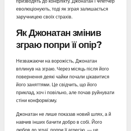
призводять до конфлікту. Джонатан і Флетчер
еволюціонують, тоді як зграя залишається
заручницею своїх страхів.
Як Джонатан змінив
зграю попри її опір?
Незважаючи на ворожість, Джонатан
вплинув на зграю. Через місяць після його
повернення деякі чайки почали цікавитися
його заняттями. Це свідчить, що його
приклад, хоч і повільно, але почав руйнувати
стіни конформізму.
Джонатан не лише показав новий шлях, а й
навчив інших бачити добро в собі. Його
любов до зграї, попри її агресію, — це