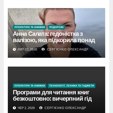
ЛІТЕРАТУРА ТА КНИЖКИ
ПОДОРОЖІ
Анна Салата: гедоністка з
валізою, яка підкорила понад
60 країн
ЛИП 22, 2026
СЕРГІЄНКО ОЛЕКСАНДР
ЛІТЕРАТУРА ТА КНИЖКИ
ТЕХНОЛОГІЇ ,ТЕХНІКА ТА ГАДЖЕТИ
Програми для читання книг
безкоштовно: вичерпний гід
для початківців і просунутих
ЧЕР 2, 2026
СЕРГІЄНКО ОЛЕКСАНДР
читачів