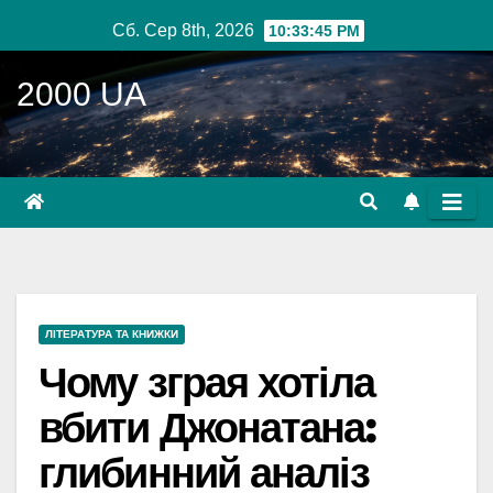
Перейти
Сб. Сер 8th, 2026
10:33:46 PM
до
вмісту
2000 UA
ЛІТЕРАТУРА ТА КНИЖКИ
Чому зграя хотіла
вбити Джонатана:
глибинний аналіз