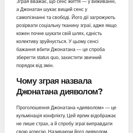
Зграя вважає, що сенс життя — у виживанні,
а Джонатан шукає вищий сенс у
самопізнанні та свободі. Його дії загрожують
розірвати соціальну тканину зграї, адже якщо
кожен почне шукати свій шлях, єдність
колективу зруйнується. У цьому сенсі
бажання вбити Джонатана — це спроба
зберегти status quo, захистити звичний
порядок від змін.
Чому зграя назвала
Джонатана дияволом?
Проголошення Джонатана «дияволом» — це
кульмінація конфлікту. Цей ярлик відображає
не лише страх, а й спробу зграї виправдати
свою агресію. Називаючи його дияволом,