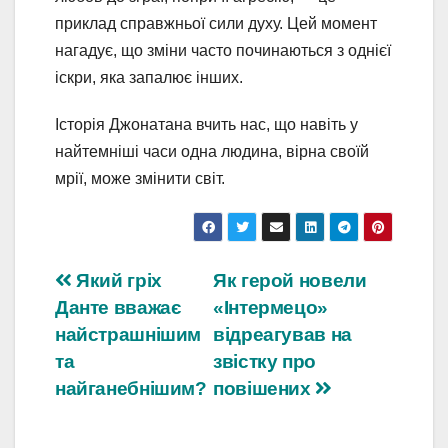
приклад справжньої сили духу. Цей момент
нагадує, що зміни часто починаються з однієї
іскри, яка запалює інших.
Історія Джонатана вчить нас, що навіть у
найтемніші часи одна людина, вірна своїй
мрії, може змінити світ.
Навігація
Який гріх
Як герой новели
Данте вважає
«Інтермецо»
записів
найстрашнішим
відреагував на
та
звістку про
найганебнішим?
повішених