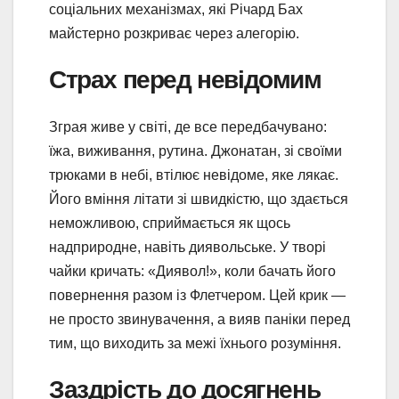
соціальних механізмах, які Річард Бах
майстерно розкриває через алегорію.
Страх перед невідомим
Зграя живе у світі, де все передбачувано:
їжа, виживання, рутина. Джонатан, зі своїми
трюками в небі, втілює невідоме, яке лякає.
Його вміння літати зі швидкістю, що здається
неможливою, сприймається як щось
надприродне, навіть диявольське. У творі
чайки кричать: «Диявол!», коли бачать його
повернення разом із Флетчером. Цей крик —
не просто звинувачення, а вияв паніки перед
тим, що виходить за межі їхнього розуміння.
Заздрість до досягнень