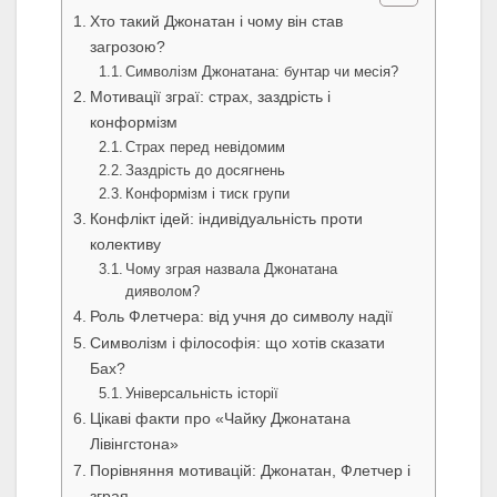
Хто такий Джонатан і чому він став
загрозою?
Символізм Джонатана: бунтар чи месія?
Мотивації зграї: страх, заздрість і
конформізм
Страх перед невідомим
Заздрість до досягнень
Конформізм і тиск групи
Конфлікт ідей: індивідуальність проти
колективу
Чому зграя назвала Джонатана
дияволом?
Роль Флетчера: від учня до символу надії
Символізм і філософія: що хотів сказати
Бах?
Універсальність історії
Цікаві факти про «Чайку Джонатана
Лівінгстона»
Порівняння мотивацій: Джонатан, Флетчер і
зграя