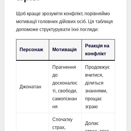
Щоб краще зрозуміти конфлікт, порівняймо
мотивації головних дійових осіб. Ця таблиця
допоможе структурувати їхні погляди:
Реакція на
Персонаж
Мотивація
конфлікт
Прагнення
Продовжує
до
вчитися,
досконалос
ділиться
Джонатан
ті, свободи,
знаннями,
самопізнан
прощає
ня
зграю
Спочатку
Долає
страх,