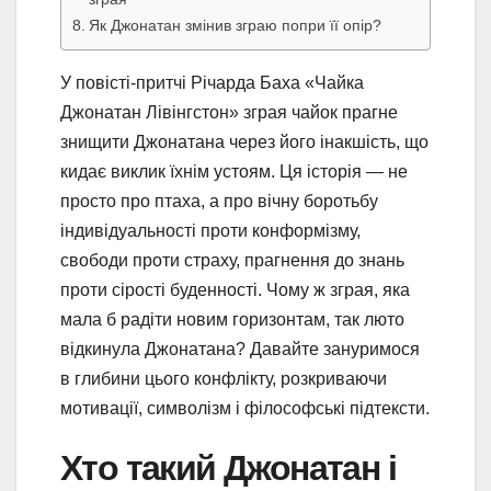
Як Джонатан змінив зграю попри її опір?
У повісті-притчі Річарда Баха «Чайка
Джонатан Лівінгстон» зграя чайок прагне
знищити Джонатана через його інакшість, що
кидає виклик їхнім устоям. Ця історія — не
просто про птаха, а про вічну боротьбу
індивідуальності проти конформізму,
свободи проти страху, прагнення до знань
проти сірості буденності. Чому ж зграя, яка
мала б радіти новим горизонтам, так люто
відкинула Джонатана? Давайте зануримося
в глибини цього конфлікту, розкриваючи
мотивації, символізм і філософські підтексти.
Хто такий Джонатан і