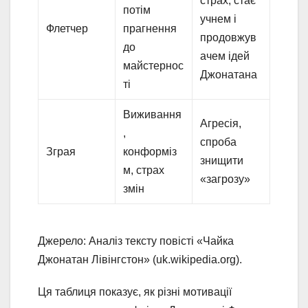
страх, стає
потім
учнем і
Флетчер
прагнення
продовжув
до
ачем ідей
майстернос
Джонатана
ті
Виживання
Агресія,
,
спроба
Зграя
конформіз
знищити
м, страх
«загрозу»
змін
Джерело: Аналіз тексту повісті «Чайка
Джонатан Лівінгстон» (uk.wikipedia.org).
Ця таблиця показує, як різні мотивації