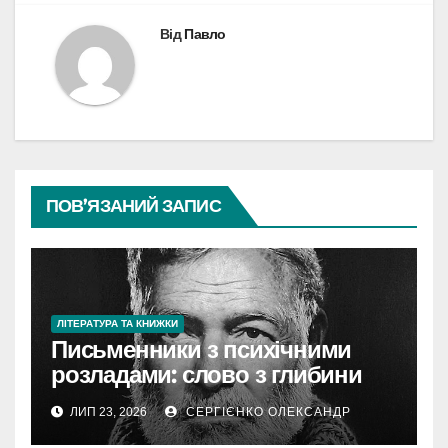
Від
Павло
ПОВ’ЯЗАНИЙ ЗАПИС
ЛІТЕРАТУРА ТА КНИЖКИ
Письменники з психічними
розладами: слово з глибини
болю
ЛИП 23, 2026
СЕРГІЄНКО ОЛЕКСАНДР