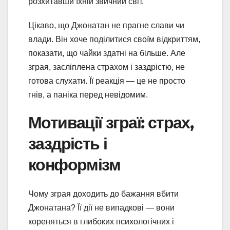
розхитавши їхній звичний світ.
Цікаво, що Джонатан не прагне слави чи
влади. Він хоче поділитися своїм відкриттям,
показати, що чайки здатні на більше. Але
зграя, засліплена страхом і заздрістю, не
готова слухати. Її реакція — це не просто
гнів, а паніка перед невідомим.
Мотивації зграї: страх,
заздрість і
конформізм
Чому зграя доходить до бажання вбити
Джонатана? Її дії не випадкові — вони
кореняться в глибоких психологічних і