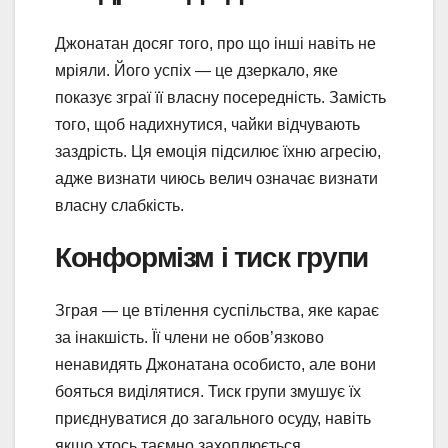
Джонатан досяг того, про що інші навіть не
мріяли. Його успіх — це дзеркало, яке
показує зграї її власну посередність. Замість
того, щоб надихнутися, чайки відчувають
заздрість. Ця емоція підсилює їхню агресію,
адже визнати чиюсь велич означає визнати
власну слабкість.
Конформізм і тиск групи
Зграя — це втілення суспільства, яке карає
за інакшість. Її члени не обов’язково
ненавидять Джонатана особисто, але вони
бояться виділятися. Тиск групи змушує їх
приєднуватися до загального осуду, навіть
якщо хтось таємно захоплюється