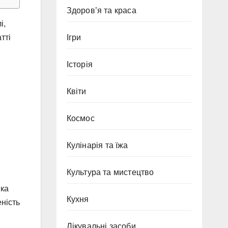
Здоров’я та краса
і,
Ігри
тті
Історія
Квіти
Космос
Кулінарія та їжа
Культура та мистецтво
нка
Кухня
ність
Лікувальні засоби