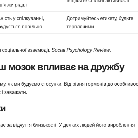
Ініціюйте спільні активності
зв’язки рідші
ість у спілкуванні,
Дотримуйтесь етикету, будьте
удується повільно
терплячими
соціальної взаємодії,
Social Psychology Review
.
наш мозок впливає на дружбу
ому, як ми будуємо стосунки. Від рівня гормонів до особливо
 і заважати.
ки
дає за відчуття близькості. У деяких людей його вироблення