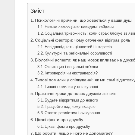
Зміст
Психологічні причини: що ховається у вашій душі
Низька самооцінка: невидимі кайдани
Соціальна тривожність: коли страх блокує зв’язк
Соціальні фактори: чому оточення відіграє роль
Невідповідність цінностей і інтересів
Культурні та регіональні особливості
Біологічні аспекти: як наш мозок впливає на друж
Окситоцин і соціальні зв’язки
Інтроверсія чи екстраверсія?
Типові помилки у спілкуванні: як ми самі відштов
Типові помилки у спілкуванні
Практичні кроки до нових дружніх зв’язків
Будьте відкритими до нового
Працюйте над комунікацією
Ставте реалістичні очікування
Цікаві факти про дружбу
Цікаві факти про дружбу
Що робити, якщо нічого не допомагає?