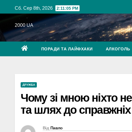
Перейти
Сб. Сер 8th, 2026
2:11:06 PM
до
вмісту
2000 UA
ПОРАДИ ТА ЛАЙФХАКИ
АЛКОГОЛЬ
ДРУЖБА
Чому зі мною ніхто н
та шлях до справжніх 
Від
Павло