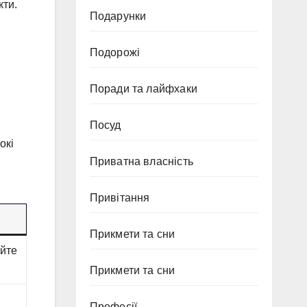
кти.
Подарунки
Подорожі
Поради та лайфхаки
Посуд
окі
Приватна власність
Привітання
Прикмети та сни
айте
Прикмети та сни
Професії