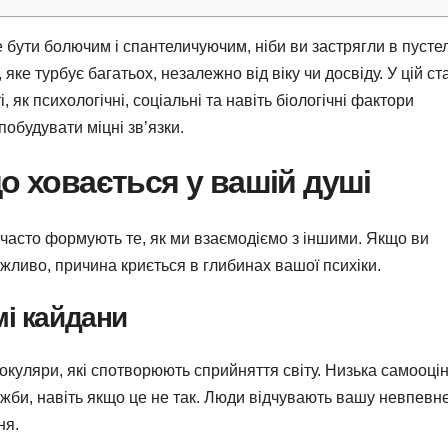
е бути болючим і спантеличуючим, ніби ви застрягли в пустел
ке турбує багатьох, незалежно від віку чи досвіду. У цій ста
 як психологічні, соціальні та навіть біологічні фактори
обудувати міцні зв’язки.
о ховається у вашій душі
часто формують те, як ми взаємодіємо з іншими. Якщо ви
ожливо, причина криється в глибинах вашої психіки.
мі кайдани
 окуляри, які спотворюють сприйняття світу. Низька самооці
жби, навіть якщо це не так. Люди відчувають вашу невпевне
ня.