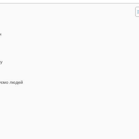
и
бу
хуємо людей