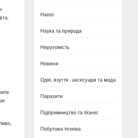
и
Напої
вта.
Наука та природа
Нерухомість
Новини
Одяг, взуття , аксесуари та мода
жете
Паразити
ише
Підпримництво та бізнес
ливо,
Побутова техніка