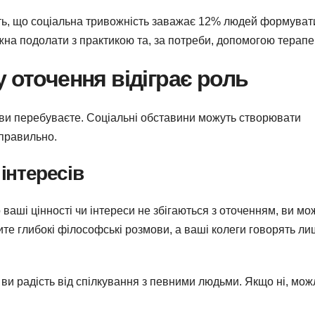
ь, що соціальна тривожність заважає 12% людей формуват
ожна подолати з практикою та, за потреби, допомогою терапе
 оточення відіграє роль
у ви перебуваєте. Соціальні обставини можуть створювати
 правильно.
 інтересів
 ваші цінності чи інтереси не збігаються з оточенням, ви мо
те глибокі філософські розмови, а ваші колеги говорять л
е ви радість від спілкування з певними людьми. Якщо ні, мож