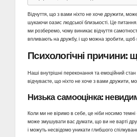
Відчуття, що з вами ніхто не хоче дружити, мож
шукаючи оазис людської близькості. Це питання, я
ми розберемо, чому виникає відчуття самотності,
впливають на дружбу, і що можна зробити, щоб п
Психологічні причини: щ
Наші внутрішні переконання та емоційний стан 
відчуваєте, що ніхто не хоче з вами дружити, м
Низька самооцінка: невиди
Коли ми не віримо в себе, це ніби носимо темні
може змушувати вас думати, що ви не варті дру
і можуть несвідомо уникати глибшого спілкуван