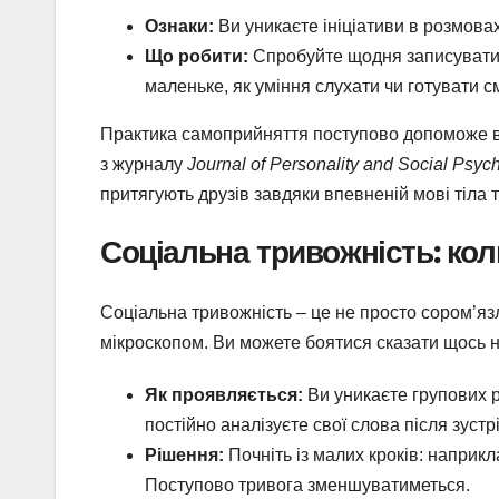
Ознаки:
Ви уникаєте ініціативи в розмова
Що робити:
Спробуйте щодня записувати тр
маленьке, як уміння слухати чи готувати с
Практика самоприйняття поступово допоможе в
з журналу
Journal of Personality and Social Psyc
притягують друзів завдяки впевненій мові тіла т
Соціальна тривожність: кол
Соціальна тривожність – це не просто сором’язл
мікроскопом. Ви можете боятися сказати щось 
Як проявляється:
Ви уникаєте групових 
постійно аналізуєте свої слова після зустрі
Рішення:
Почніть із малих кроків: наприкл
Поступово тривога зменшуватиметься.