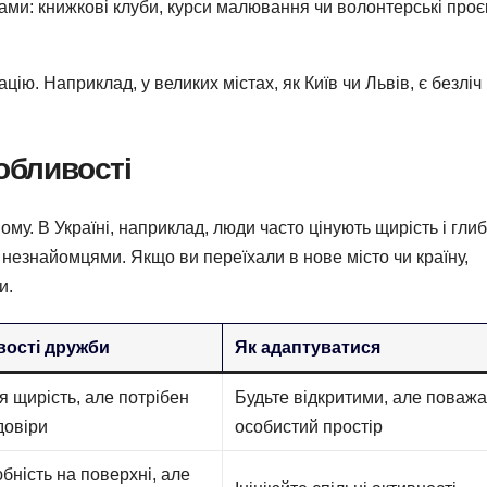
ами: книжкові клуби, курси малювання чи волонтерські проє
ію. Наприклад, у великих містах, як Київ чи Львів, є безліч
собливості
му. В Україні, наприклад, люди часто цінують щирість і глиб
 незнайомцями. Якщо ви переїхали в нове місто чи країну,
и.
ості дружби
Як адаптуватися
я щирість, але потрібен
Будьте відкритими, але поваж
довіри
особистий простір
ність на поверхні, але