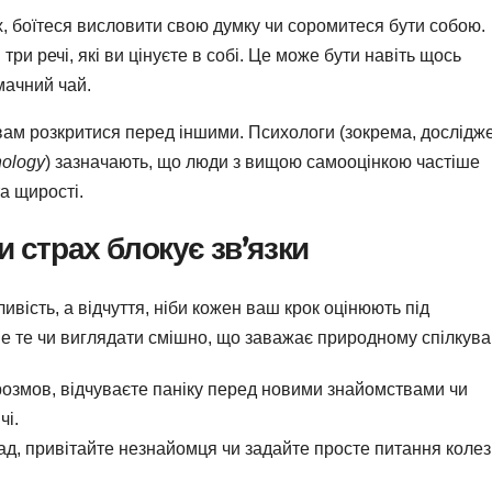
х, боїтеся висловити свою думку чи соромитеся бути собою.
и речі, які ви цінуєте в собі. Це може бути навіть щось
мачний чай.
ам розкритися перед іншими. Психологи (зокрема, дослідж
hology
) зазначають, що люди з вищою самооцінкою частіше
а щирості.
и страх блокує зв’язки
ивість, а відчуття, ніби кожен ваш крок оцінюють під
не те чи виглядати смішно, що заважає природному спілкув
розмов, відчуваєте паніку перед новими знайомствами чи
чі.
ад, привітайте незнайомця чи задайте просте питання колезі