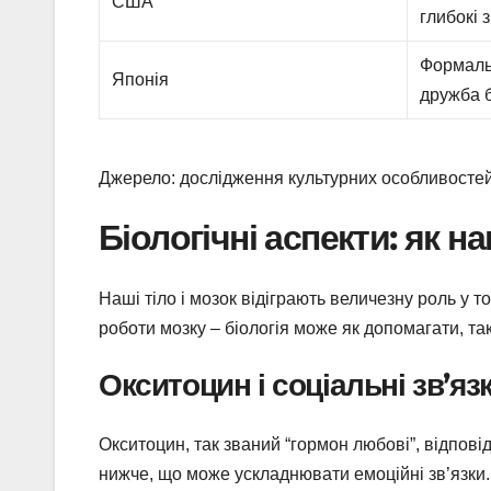
США
глибокі 
Формальн
Японія
дружба б
Джерело: дослідження культурних особливостей 
Біологічні аспекти: як 
Наші тіло і мозок відіграють величезну роль у т
роботи мозку – біологія може як допомагати, так
Окситоцин і соціальні зв’яз
Окситоцин, так званий “гормон любові”, відпові
нижче, що може ускладнювати емоційні зв’язки.