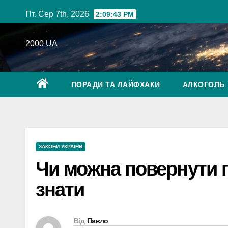
Перейти
Пт. Сер 7th, 2026
2:09:45 PM
до
вмісту
2000 UA
ПОРАДИ ТА ЛАЙФХАКИ
АЛКОГОЛЬ
ЗАКОНИ УКРАЇНИ
Чи можна повернути п
знати
Від
Павло