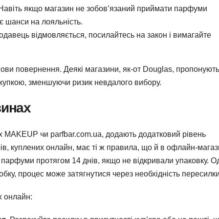
. Навіть якщо магазин не зобов’язаний приймати парфуми
є шанси на лояльність.
родавець відмовляється, посилайтесь на закон і вимагайте
ови повернення. Деякі магазини, як-от Douglas, пропонуют
окупкою, зменшуючи ризик невдалого вибору.
зинах
х MAKEUP чи parfbar.com.ua, додають додатковий рівень
рів, куплених онлайн, має ті ж правила, що й в офлайн-магаз
парфуми протягом 14 днів, якщо не відкривали упаковку. О
бку, процес може затягнутися через необхідність пересилки
х онлайн: