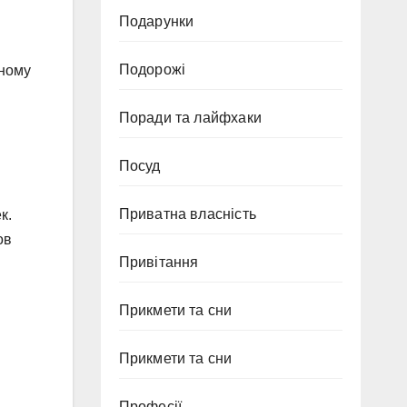
Подарунки
Подорожі
жному
Поради та лайфхаки
Посуд
Приватна власність
к.
ов
Привітання
Прикмети та сни
Прикмети та сни
Професії