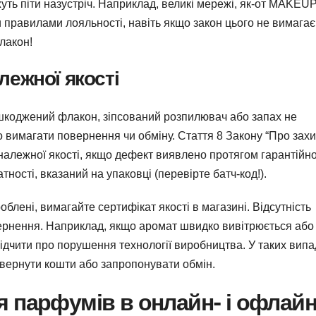
жуть піти назустріч. Наприклад, великі мережі, як-от MAKEUP
правилами лояльності, навіть якщо закон цього не вимагає
лакон!
ежної якості
коджений флакон, зіпсований розпилювач або запах не
 вимагати повернення чи обміну. Стаття 8 Закону “Про захи
належної якості, якщо дефект виявлено протягом гарантійн
ності, вказаний на упаковці (перевірте батч-код!).
лені, вимагайте сертифікат якості в магазині. Відсутність
ернення. Наприклад, якщо аромат швидко вивітрюється або
чити про порушення технології виробництва. У таких випа
овернути кошти або запропонувати обмін.
 парфумів в онлайн- і офлайн