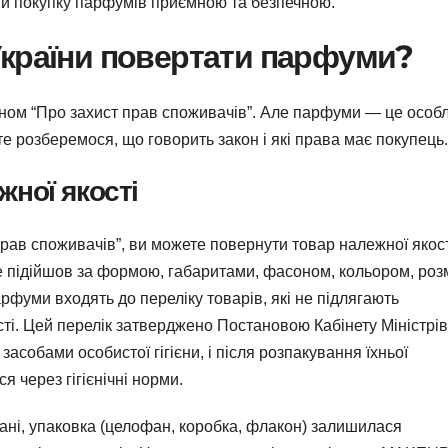
ити покупку парфумів приємною та безпечною.
України повертати парфуми?
оном “Про захист прав споживачів”. Але парфуми — це особ
те розберемося, що говорить закон і які права має покупець.
ної якості
 прав споживачів”, ви можете повернути товар належної якос
не підійшов за формою, габаритами, фасоном, кольором, роз
рфуми входять до переліку товарів, які не підлягають
ті. Цей перелік затверджено Постановою Кабінету Міністрів
собами особистої гігієни, і після розпакування їхньої
 через гігієнічні норми.
ані, упаковка (целофан, коробка, флакон) залишилася