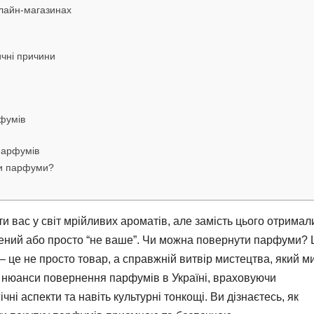
флайн-магазинах
ичні причини
фумів
 парфумів
ти парфуми?
ти вас у світ мрійливих ароматів, але замість цього отримал
ений або просто “не ваше”. Чи можна повернути парфуми? 
 це не просто товар, а справжній витвір мистецтва, який м
і нюанси повернення парфумів в Україні, враховуючи
чні аспекти та навіть культурні тонкощі. Ви дізнаєтесь, як