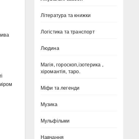
Література та книжки
Логістика та транспорт
лива
Людина
Магія, гороскоп,ізотерика ,
хіромантія, таро.
ті
міром
Міфи та легенди
Музика
Мульфільми
Навчання