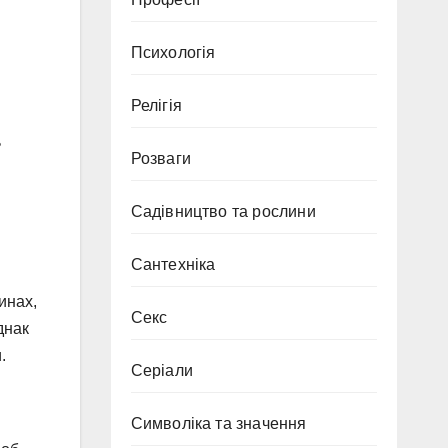
Психологія
Релігія
ь
Розваги
Садівництво та рослини
Сантехніка
инах,
Секс
днак
.
Серіали
Символіка та значення