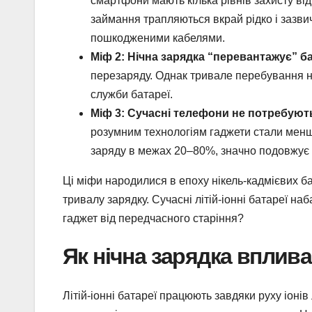
смартфони мають кілька рівнів захисту від
займання трапляються вкрай рідко і зазви
пошкодженими кабелями.
Міф 2: Нічна зарядка “перевантажує” б
перезаряду. Однак тривале перебування н
служби батареї.
Міф 3: Сучасні телефони не потребуют
розумним технологіям гаджети стали менш
заряду в межах 20–80%, значно подовжує 
Ці міфи народилися в епоху нікель-кадмієвих ба
тривалу зарядку. Сучасні літій-іонні батареї наб
гаджет від передчасного старіння?
Як нічна зарядка вплива
Літій-іонні батареї працюють завдяки руху іонів