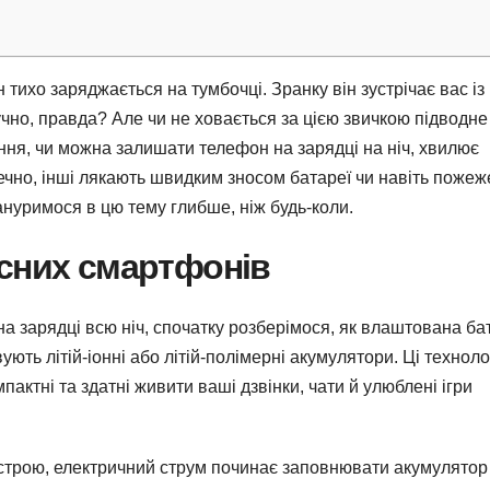
 тихо заряджається на тумбочці. Зранку він зустрічає вас із
чно, правда? Але чи не ховається за цією звичкою підводне
ння, чи можна залишати телефон на зарядці на ніч, хвилює
печно, інші лякають швидким зносом батареї чи навіть пожеж
ануримося в цю тему глибше, ніж будь-коли.
асних смартфонів
а зарядці всю ніч, спочатку розберімося, як влаштована ба
ть літій-іонні або літій-полімерні акумулятори. Ці техноло
пактні та здатні живити ваші дзвінки, чати й улюблені ігри
строю, електричний струм починає заповнювати акумулятор