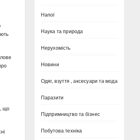
Напої
ю
Наука та природа
ають
Нерухомість
плове
Новини
про
Одяг, взуття , аксесуари та мода
Паразити
, що
Підпримництво та бізнес
Побутова техніка
ні