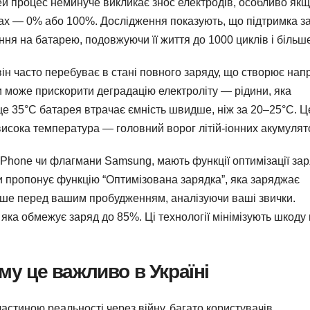
Цей процес неминуче викликає знос електродів, особливо як
ах — 0% або 100%. Дослідження показують, що підтримка з
ня на батарею, подовжуючи її життя до 1000 циклів і більш
ін часто перебуває в стані повного заряду, що створює нап
ки може прискорити деградацію електроліту — рідини, яка
ще 35°C батарея втрачає ємність швидше, ніж за 20–25°C. Ц
 висока температура — головний ворог літій-іонних акумулят
 iPhone чи флагмани Samsung, мають функції оптимізації зар
и пропонує функцію “Оптимізована зарядка”, яка заряджає
ише перед вашим пробудженням, аналізуючи ваші звички.
 яка обмежує заряд до 85%. Ці технології мінімізують шкоду 
му це важливо в Україні
частиною реальності через війну, багато користувачів