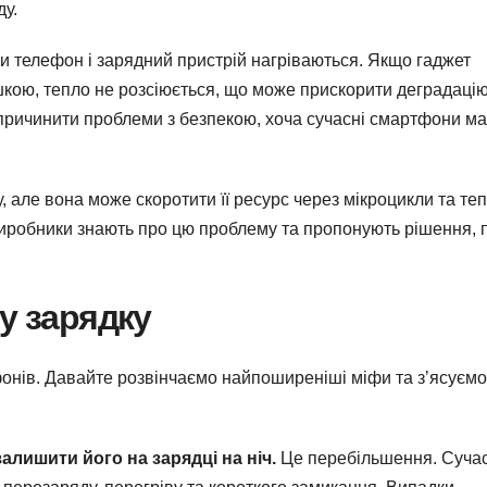
ду.
и телефон і зарядний пристрій нагріваються. Якщо гаджет
ушкою, тепло не розсіюється, що може прискорити деградаці
спричинити проблеми з безпекою, хоча сучасні смартфони м
, але вона може скоротити її ресурс через мікроцикли та те
виробники знають про цю проблему та пропонують рішення, 
у зарядку
фонів. Давайте розвінчаємо найпоширеніші міфи та з’ясуємо
алишити його на зарядці на ніч.
Це перебільшення. Сучас