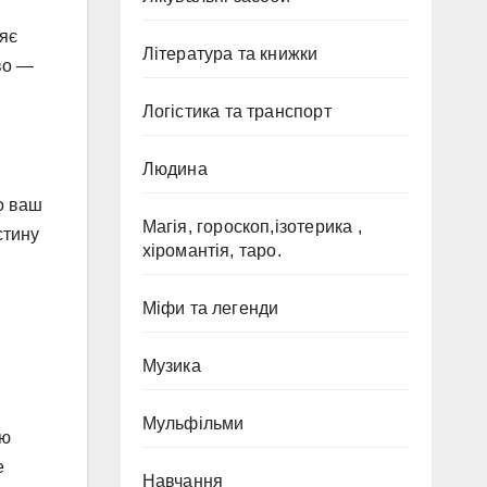
и
няє
Література та книжки
во —
Логістика та транспорт
Людина
о ваш
Магія, гороскоп,ізотерика ,
стину
хіромантія, таро.
Міфи та легенди
Музика
Мульфільми
ою
е
Навчання