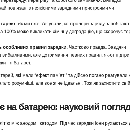
 перезаряду, перегріву та короткого замикання. Випадки
чай пов’язані з неякісними зарядними пристроями чи
атарею.
Як ми вже з’ясували, контролери заряду запобігают
а 100% може викликати хімічну деградацію, що скорочує те
ь особливих правил зарядки.
Частково правда. Завдяки
 вибагливими, але дотримання певних правил, як-от підтр
життя батареї.
тарей, які мали “ефект пам’яті” та дійсно погано реагували 
агато розумніші, але все ж не ідеальні. Тож як захистити сві
є на батарею: науковий погля
 літію між анодом і катодом. Під час зарядки іони рухаються 