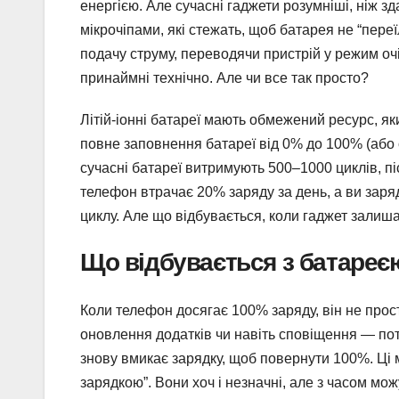
енергією. Але сучасні гаджети розумніші, ніж
мікрочіпами, які стежать, щоб батарея не “переї
подачу струму, переводячи пристрій у режим о
принаймні технічно. Але чи все так просто?
Літій-іонні батареї мають обмежений ресурс, я
повне заповнення батареї від 0% до 100% (або 
сучасні батареї витримують 500–1000 циклів, п
телефон втрачає 20% заряду за день, а ви зар
циклу. Але що відбувається, коли гаджет залиша
Що відбувається з батареєю
Коли телефон досягає 100% заряду, він не прост
оновлення додатків чи навіть сповіщення — пот
знову вмикає зарядку, щоб повернути 100%. Ці
зарядкою”. Вони хоч і незначні, але з часом мож