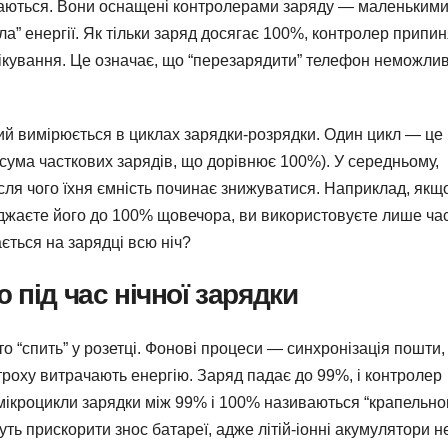
 здаються. Вони оснащені контролерами заряду — маленьким
ла” енергії. Як тільки заряд досягає 100%, контролер припи
чікування. Це означає, що “перезарядити” телефон неможли
кий вимірюється в циклах зарядки-розрядки. Один цикл — це
сума часткових зарядів, що дорівнює 100%). У середньому,
ісля чого їхня ємність починає знижуватися. Наприклад, якщ
яджаєте його до 100% щовечора, ви використовуєте лише ча
ється на зарядці всю ніч?
 під час нічної зарядки
о “спить” у розетці. Фонові процеси — синхронізація пошти,
роху витрачають енергію. Заряд падає до 99%, і контролер
 мікроцикли зарядки між 99% і 100% називаються “крапельн
уть прискорити знос батареї, адже літій-іонні акумулятори н