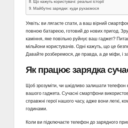
Що кажуть користувачі: реальні історії
Майбутнє зарядки: куди рухаємося
Уявіть: ви лягаєте спати, а ваш вірний смартфон
повною батареєю, готовий до нових пригод. Зру
каміння, яке повільно руйнує ваш гаджет? Пита
мільйони користувачів. Одні кажуть, що це без
Давайте розберемося, де правда, а де міфи, і з
Як працює зарядка суч
Щоб зрозуміти, чи шкідливо залишати телефон н
вашого гаджета. Сучасні смартфони використовую
справжні герої нашого часу, адже вони легкі, ком
годинами.
Коли ви підключаєте телефон до зарядного при