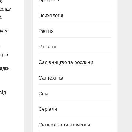
що
аряду
Психологія
е.
ругу
Релігія
е
Розваги
орів.
Садівництво та рослини
ядки.
Сантехніка
від
Секс
Серіали
Символіка та значення