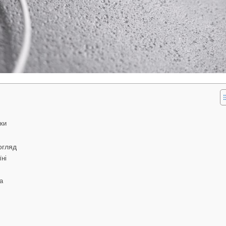
дки
огляд
їні
а