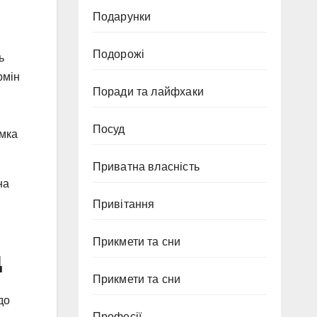
Подарунки
Подорожі
ь
рмін
Поради та лайфхаки
Посуд
имка
Приватна власність
на
й
Привітання
Прикмети та сни
д
Прикмети та сни
до
Професії