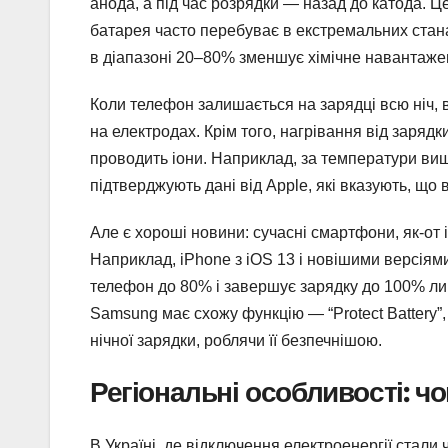
анода, а під час розрядки — назад до катода. 
батарея часто перебуває в екстремальних стан
в діапазоні 20–80% зменшує хімічне навантажен
Коли телефон залишається на зарядці всю ніч, в
на електродах. Крім того, нагрівання від заряд
проводить іони. Наприклад, за температури ви
підтверджують дані від Apple, які вказують, що
Але є хороші новини: сучасні смартфони, як-от
Наприклад, iPhone з iOS 13 і новішими версіям
телефон до 80% і завершує зарядку до 100% л
Samsung має схожу функцію — “Protect Battery”,
нічної зарядки, роблячи її безпечнішою.
Регіональні особливості: чо
В Україні, де відключення електроенергії стали 