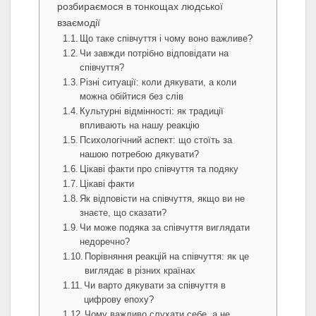
розбираємося в тонкощах людської
взаємодії
Що таке співчуття і чому воно важливе?
Чи завжди потрібно відповідати на
співчуття?
Різні ситуації: коли дякувати, а коли
можна обійтися без слів
Культурні відмінності: як традиції
впливають на нашу реакцію
Психологічний аспект: що стоїть за
нашою потребою дякувати?
Цікаві факти про співчуття та подяку
Цікаві факти
Як відповісти на співчуття, якщо ви не
знаєте, що сказати?
Чи може подяка за співчуття виглядати
недоречно?
Порівняння реакцій на співчуття: як це
виглядає в різних країнах
Чи варто дякувати за співчуття в
цифрову епоху?
Чому важливо слухати себе, а не