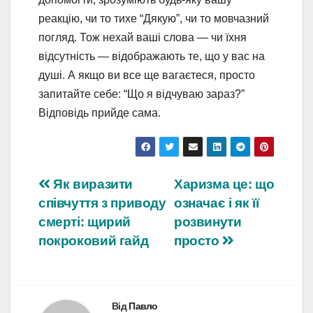
реакцію, чи то тихе “Дякую”, чи то мовчазний
погляд. Тож нехай ваші слова — чи їхня
відсутність — відображають те, що у вас на
душі. А якщо ви все ще вагаєтеся, просто
запитайте себе: “Що я відчуваю зараз?”
Відповідь прийде сама.
Навігація
Як виразити
Харизма це: що
співчуття з приводу
означає і як її
записів
смерті: щирий
розвинути
покроковий гайд
просто
Від
Павло