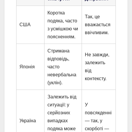
Коротка
Так, це
подяка, часто
США
вважається
з усмішкою чи
ввічливим.
поясненням.
Стримана
Не завжди,
відповідь,
залежить
Японія
часто
від
невербальна
контексту.
(уклін).
Залежить від
ситуації: у
У
серйозних
повсякденні
Україна
випадках
— так, у
подяка може
скорботі —