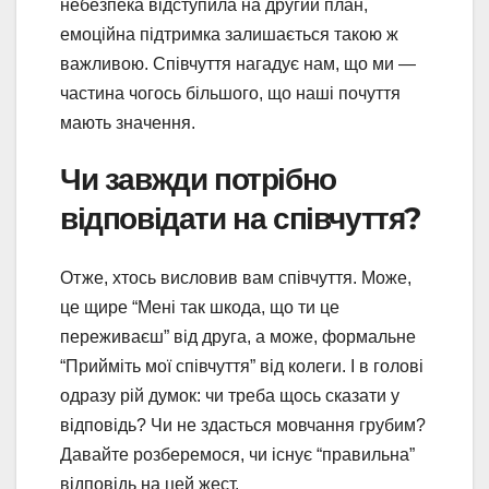
небезпека відступила на другий план,
емоційна підтримка залишається такою ж
важливою. Співчуття нагадує нам, що ми —
частина чогось більшого, що наші почуття
мають значення.
Чи завжди потрібно
відповідати на співчуття?
Отже, хтось висловив вам співчуття. Може,
це щире “Мені так шкода, що ти це
переживаєш” від друга, а може, формальне
“Прийміть мої співчуття” від колеги. І в голові
одразу рій думок: чи треба щось сказати у
відповідь? Чи не здасться мовчання грубим?
Давайте розберемося, чи існує “правильна”
відповідь на цей жест.