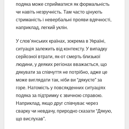
подяка може сприйматися як формальність
чи навіть незручність. Там часто цінують
стриманість і невербальні прояви вдячності,
наприклад, легкий уклін.
У слов’янських країнах, зокрема в Україні,
ситуація залежить від контексту. У випадку
серйозної втрати, як-от смерть близької
людини, у деяких регіонах вважається, що
дякувати за співчуття не потрібно, адже це
може виглядати так, ніби ви “дякуєте” за
горе. Натомість у повсякденних ситуаціях
подяка за підтримку є звичною справою.
Наприклад, якщо друг співчуває через
сварку чи невдачу, природно сказати “Дякую,
що вислухав”.