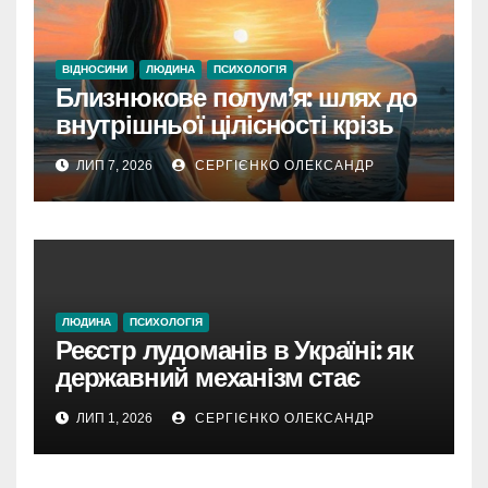
ВІДНОСИНИ
ЛЮДИНА
ПСИХОЛОГІЯ
Близнюкове полум’я: шлях до
внутрішньої цілісності крізь
дзеркало душі
ЛИП 7, 2026
СЕРГІЄНКО ОЛЕКСАНДР
ЛЮДИНА
ПСИХОЛОГІЯ
Реєстр лудоманів в Україні: як
державний механізм стає
цифровим щитом проти
ЛИП 1, 2026
СЕРГІЄНКО ОЛЕКСАНДР
азартної пастки