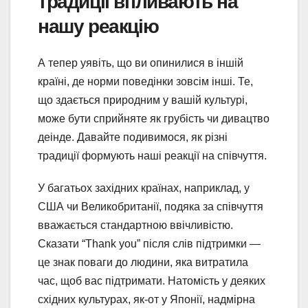
традиції впливають на
нашу реакцію
А тепер уявіть, що ви опинилися в іншій
країні, де норми поведінки зовсім інші. Те,
що здається природним у вашій культурі,
може бути сприйняте як грубість чи дивацтво
деінде. Давайте подивимося, як різні
традиції формують наші реакції на співчуття.
У багатьох західних країнах, наприклад, у
США чи Великобританії, подяка за співчуття
вважається стандартною ввічливістю.
Сказати “Thank you” після слів підтримки —
це знак поваги до людини, яка витратила
час, щоб вас підтримати. Натомість у деяких
східних культурах, як-от у Японії, надмірна