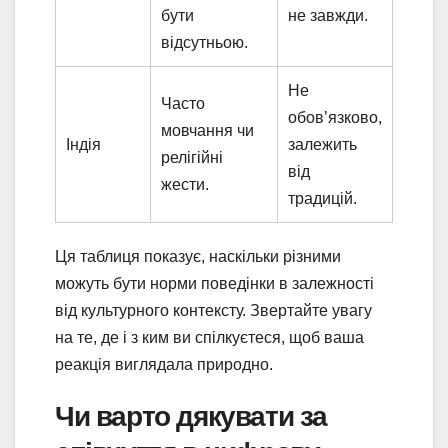
бути
не завжди.
відсутньою.
Не
Часто
обов’язково,
мовчання чи
Індія
залежить
релігійні
від
жести.
традицій.
Ця таблиця показує, наскільки різними
можуть бути норми поведінки в залежності
від культурного контексту. Звертайте увагу
на те, де і з ким ви спілкуєтеся, щоб ваша
реакція виглядала природно.
Чи варто дякувати за