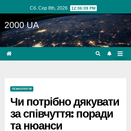
Перейти
Сб. Сер 8th, 2026
12:06:10 PM
до
вмісту
2000 UA
ПСИХОЛОГІЯ
Чи потрібно дякувати
за співчуття: поради
та нюанси