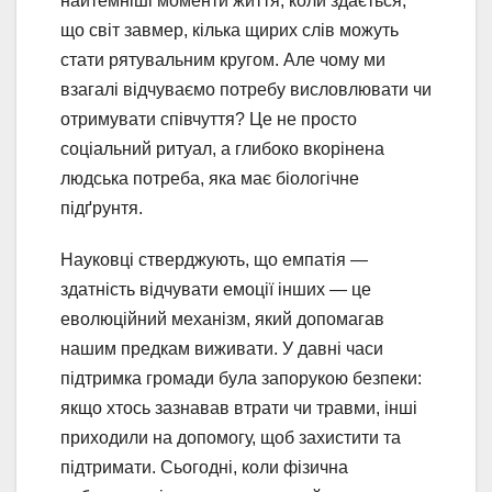
найтемніші моменти життя, коли здається,
що світ завмер, кілька щирих слів можуть
стати рятувальним кругом. Але чому ми
взагалі відчуваємо потребу висловлювати чи
отримувати співчуття? Це не просто
соціальний ритуал, а глибоко вкорінена
людська потреба, яка має біологічне
підґрунтя.
Науковці стверджують, що емпатія —
здатність відчувати емоції інших — це
еволюційний механізм, який допомагав
нашим предкам виживати. У давні часи
підтримка громади була запорукою безпеки:
якщо хтось зазнавав втрати чи травми, інші
приходили на допомогу, щоб захистити та
підтримати. Сьогодні, коли фізична