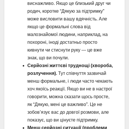
виснажливо. Якщо це близький друг чи
родич, коротке “Дякую за підтримку”
може висловити вашу вдячність. Але
якщо це формальні слова від
малознайомої людини, наприклад, на
похороні, іноді достатньо просто
кивнути чи стиснути руку — це вже
знак, що ви почули.
Серйозні життєві труднощі (хвороба,
розлучення).
Тут співчуття зазвичай
менш формальне, і люди часто чекають
хоч якоїсь реакції. Якщо ви не в настрої
говорити, можна сказати щось просте,
як “Дякую, мені це важливо”. Це не
зобов’язує вас до довгої розмови, але
показує, що ви цінуєте підтримку.
Менш серйозні ситуації (проблеми