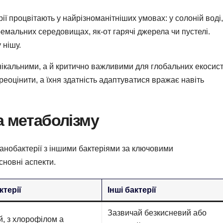
ії процвітають у найрізноманітніших умовах: у солоній воді,
ремальних середовищах, як-от гарячі джерела чи пустелі.
 нішу.
унікальними, а й критично важливими для глобальних екосис
ереоцінити, а їхня здатність адаптуватися вражає навіть
а метаболізму
іанобактерії з іншими бактеріями за ключовими
сновні аспекти.
ктерії
Інші бактерії
Зазвичай безкисневий або
, з хлорофілом а