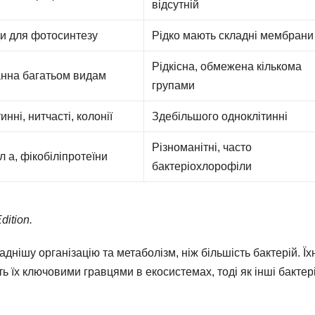
відсутній
ди для фотосинтезу
Рідко мають складні мембрани
Рідкісна, обмежена кількома
нна багатьом видам
групами
инні, нитчасті, колонії
Здебільшого одноклітинні
Різноманітні, часто
 а, фікобіліпротеїни
бактеріохлорофіли
dition.
днішу організацію та метаболізм, ніж більшість бактерій. Їх
ть їх ключовими гравцями в екосистемах, тоді як інші бактері