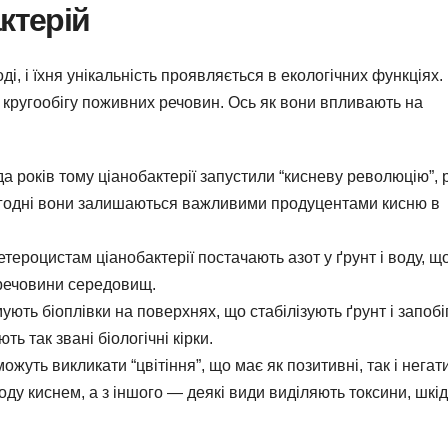
ктерій
ді, і їхня унікальність проявляється в екологічних функціях.
у кругообігу поживних речовин. Ось як вони впливають на
а років тому ціанобактерії запустили “кисневу революцію”, р
огодні вони залишаються важливими продуцентами кисню в
тероцистам ціанобактерії постачають азот у ґрунт і воду, щ
 речовини середовищ.
ють біоплівки на поверхнях, що стабілізують ґрунт і запоб
ь так звані біологічні кірки.
жуть викликати “цвітіння”, що має як позитивні, так і негат
воду киснем, а з іншого — деякі види виділяють токсини, шкі