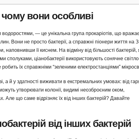
а чому вони особливі
и водоростями, — це унікальна група прокаріотів, що вража
лин. Вони не просто бактерії, а справжні піонери життя на З
, наповнивши її киснем. На відміну від більшості бактерій, 
и сполуками, ціанобактерії використовують сонячне світло
е робить їх справжніми “зеленими електростанціями” мікросві
і, а й у здатності виживати в екстремальних умовах: від га
можуть утворювати колонії, видимі неозброєним оком,
х. Але що саме відрізняє їх від інших бактерій? Давайте
нобактерій від інших бактерій