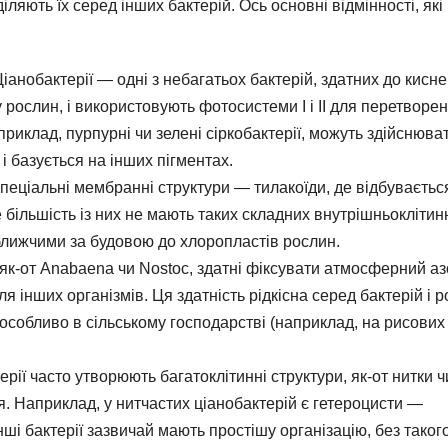
іляють їх серед інших бактерій. Ось основні відмінності, які
іанобактерії — одні з небагатьох бактерій, здатних до кисн
у рослин, і використовують фотосистеми I і II для перетворе
 наприклад, пурпурні чи зелені сіркобактерії, можуть здійснюва
і базується на інших пігментах.
спеціальні мембранні структури — тилакоїди, де відбуваєтьс
е більшість із них не мають таких складних внутрішньоклітин
 ближчими за будовою до хлоропластів рослин.
 як-от Anabaena чи Nostoc, здатні фіксувати атмосферний аз
я інших організмів. Ця здатність рідкісна серед бактерій і 
 особливо в сільському господарстві (наприклад, на рисових
рії часто утворюють багатоклітинні структури, як-от нитки ч
ся. Наприклад, у нитчастих ціанобактерій є гетероцисти —
Інші бактерії зазвичай мають простішу організацію, без таког