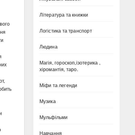
Література та книжки
евого
Логістика та транспорт
ння
ти
Людина
я
Магія, гороскоп,ізотерика ,
них
хіромантія, таро.
от,
Міфи та легенди
робить
Музика
и
Мульфільми
о
Навчання