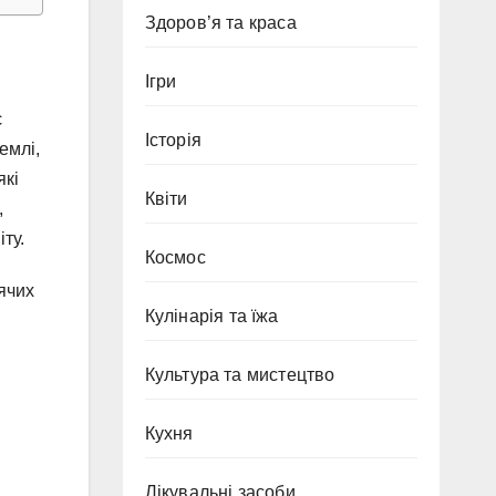
Здоров’я та краса
Ігри
є
Історія
емлі,
які
Квіти
,
ту.
Космос
рячих
Кулінарія та їжа
Культура та мистецтво
Кухня
Лікувальні засоби