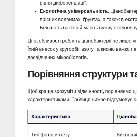
рівня диференціації.
Екологічна універсальність.
Ціанобактер
прісних водоймах, ґрунтах, а також в екст
Більшість бактерій мають вужчу екологічну
Ці особливості роблять ціанобактерії не лише 
Їхній внесок у кругообіг азоту та кисню важко п
досвідчених мікробіологів.
Порівняння структури т
Щоб краще зрозуміти відмінності, порівняємо ц
характеристиками. Таблиця нижче підсумовує о
Характеристика
Ціаноба
Тип фотосинтезу
Кисневий