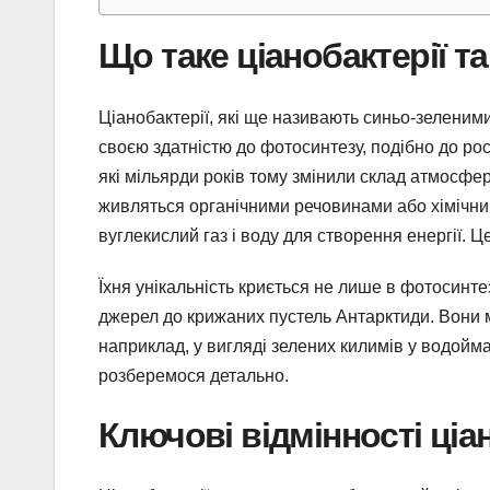
Що таке ціанобактерії т
Ціанобактерії, які ще називають синьо-зеленим
своєю здатністю до фотосинтезу, подібно до рос
які мільярди років тому змінили склад атмосфери
живляться органічними речовинами або хімічним
вуглекислий газ і воду для створення енергії. Ц
Їхня унікальність криється не лише в фотосинтез
джерел до крижаних пустель Антарктиди. Вони 
наприклад, у вигляді зелених килимів у водойма
розберемося детально.
Ключові відмінності ціа