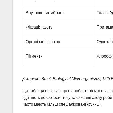
Внутрішні мембрани
Тилакої
Фіксація азоту
Притама
Організація клітин
Однокліт
Пігменти
Хлорофіл
Джерело: Brock Biology of Microorganisms, 15th E
Ця таблиця показує, що ціанобактерії мають скла
здатність до фотосинтезу та фіксації азоту роби
часто мають більш спеціалізовані функції.