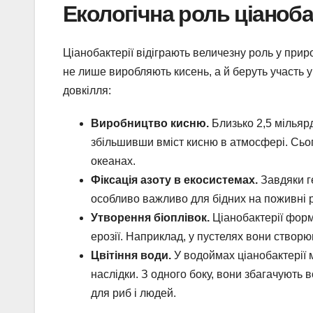
Екологічна роль ціаноба
Ціанобактерії відіграють величезну роль у приро
не лише виробляють кисень, а й беруть участь 
довкілля:
Виробництво кисню.
Близько 2,5 мільярд
збільшивши вміст кисню в атмосфері. Сь
океанах.
Фіксація азоту в екосистемах.
Завдяки ге
особливо важливо для бідних на поживні
Утворення біоплівок.
Ціанобактерії форму
ерозії. Наприклад, у пустелях вони створюют
Цвітіння води.
У водоймах ціанобактерії мо
наслідки. З одного боку, вони збагачують 
для риб і людей.