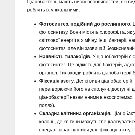
Ціанобактерії мають низку особливостей, які вид
роблять їх унікальними:
Фотосинтез, подібний до рослинного.
Ц
фотосинтезу. Вони містять хлорофіл а, як 
світлової енергії в хімічну. Інші бактерії,
фотосинтез, але він зазвичай безкисневий 
Наявність тилакоїдів.
У ціанобактерій є 
фотосинтез. Це рідкість для бактерій, адж
органел. Тилакоїди роблять ціанобактерії
Фіксація азоту.
Деякі види ціанобактерій,
перетворюючи його на сполуки, доступні дл
ціанобактерії незамінними в екосистемах,
полях).
Складна клітинна організація.
Ціанобакте
колонії, де клітини можуть спеціалізувати
спеціалізовані клітини для фіксації азоту. 