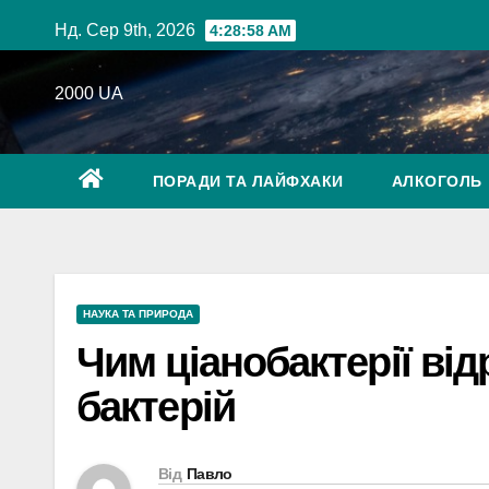
Перейти
Нд. Сер 9th, 2026
4:28:59 AM
до
вмісту
2000 UA
ПОРАДИ ТА ЛАЙФХАКИ
АЛКОГОЛЬ
НАУКА ТА ПРИРОДА
Чим ціанобактерії від
бактерій
Від
Павло