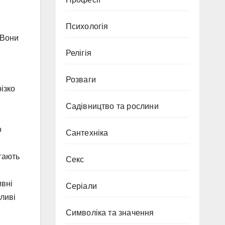
Психологія
 Вони
Релігія
Розваги
ізко
Садівництво та рослини
о
Сантехніка
ігають
Секс
ивні
Серіали
дливі
Символіка та значення