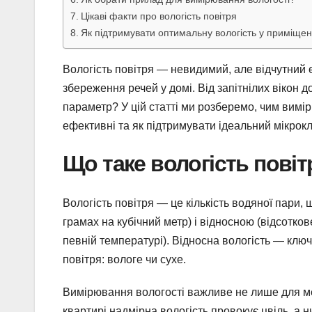
Цікаві факти про вологість повітря
Як підтримувати оптимальну вологість у приміщен
Вологість повітря — невидимий, але відчутний 
збереження речей у домі. Від запітнілих вікон 
параметр? У цій статті ми розберемо, чим вимір
ефективні та як підтримувати ідеальний мікрокл
Що таке вологість повіт
Вологість повітря — це кількість водяної пари,
грамах на кубічний метр) і відносною (відсотк
певній температурі). Відносна вологість — ключ
повітря: вологе чи сухе.
Вимірювання вологості важливе не лише для мет
квартирі надмірна вологість провокує цвіль, а 