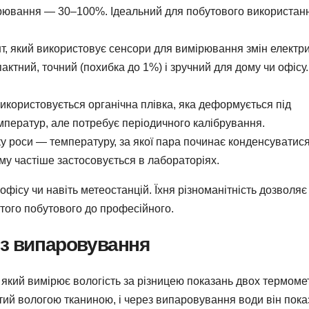
мірювання — 30–100%. Ідеальний для побутового використан
т, який використовує сенсори для вимірювання змін електр
актний, точний (похибка до 1%) і зручний для дому чи офісу.
икористовується органічна плівка, яка деформується під
мператур, але потребує періодичного калібрування.
у роси — температуру, за якої пара починає конденсуватися
му частіше застосовується в лабораторіях.
офісу чи навіть метеостанцій. Їхня різноманітність дозволяє
стого побутового до професійного.
ез випаровування
який вимірює вологість за різницею показань двох термомет
тий вологою тканиною, і через випаровування води він пока