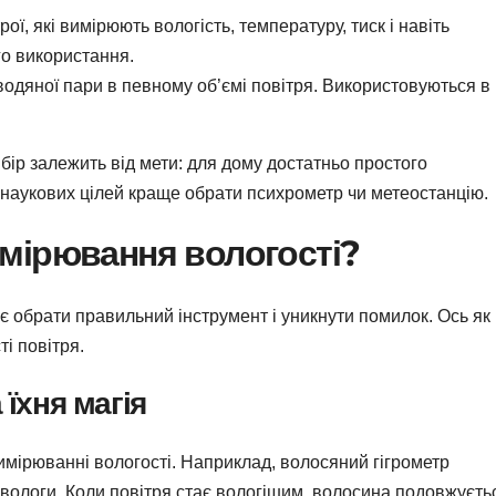
ої, які вимірюють вологість, температуру, тиск і навіть
го використання.
одяної пари в певному об’ємі повітря. Використовуються в
ибір залежить від мети: для дому достатньо простого
 наукових цілей краще обрати психрометр чи метеостанцію.
мірювання вологості?
 обрати правильний інструмент і уникнути помилок. Ось як
і повітря.
 їхня магія
мірюванні вологості. Наприклад, волосяний гігрометр
вологи. Коли повітря стає вологішим, волосина подовжуєтьс