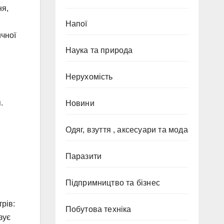
ня,
Напої
ичної
Наука та природа
Нерухомість
.
Новини
Одяг, взуття , аксесуари та мода
Паразити
Підпримництво та бізнес
рів:
Побутова техніка
зує