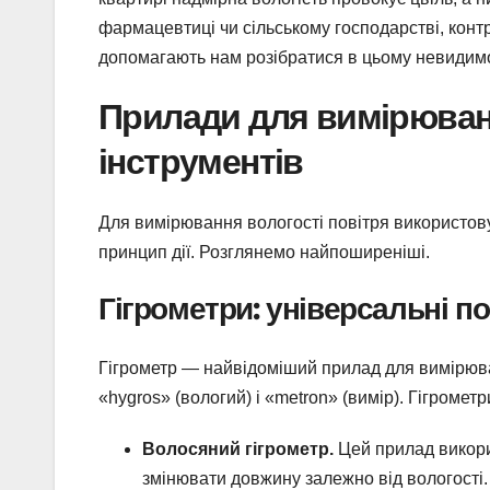
фармацевтиці чи сільському господарстві, контро
допомагають нам розібратися в цьому невидимо
Прилади для вимірюванн
інструментів
Для вимірювання вологості повітря використову
принцип дії. Розглянемо найпоширеніші.
Гігрометри: універсальні п
Гігрометр — найвідоміший прилад для вимірюван
«hygros» (вологий) і «metron» (вимір). Гігрометр
Волосяний гігрометр.
Цей прилад викори
змінювати довжину залежно від вологості.