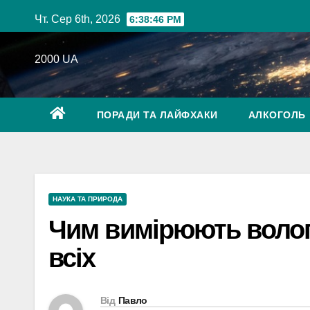
Перейти
Чт. Сер 6th, 2026
6:38:47 PM
до
вмісту
2000 UA
ПОРАДИ ТА ЛАЙФХАКИ
АЛКОГОЛЬ
НАУКА ТА ПРИРОДА
Чим вимірюють вологі
всіх
Від
Павло