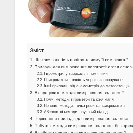
Зміст
Що таке вологість повітря та чому її вимірюють?
Прилади для вимірювання вологості: огляд основн
Гігрометри: універсальні помічники
Психрометри: точність через випаровування
Інші прилади: від анемометрів до метеостанцій
Як працюють методи вимірювання вологості?
Прямі методи: гігрометри та їхня магія
Непрямі методи: точка роси та психрометрія
Абсолютні методи: науковий підхід
Порівняння приладів для вимірювання вологості
Побутові методи вимірювання вологості: без прил
Як обрати прилад для вимірювання вологості?