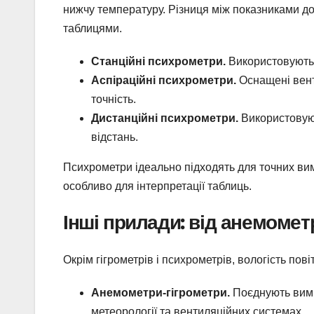
нижчу температуру. Різниця між показниками до
таблицями.
Станційні психрометри.
Використовуютьс
Аспіраційні психрометри.
Оснащені вент
точність.
Дистанційні психрометри.
Використовуют
відстань.
Психрометри ідеально підходять для точних вим
особливо для інтерпретації таблиць.
Інші прилади: від анемомет
Окрім гігрометрів і психрометрів, вологість пов
Анемометри-гігрометри.
Поєднують вимі
метеорології та вентиляційних системах.