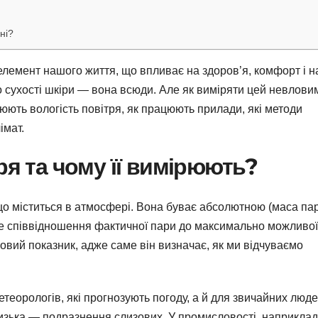
ні?
елемент нашого життя, що впливає на здоров’я, комфорт і н
до сухості шкіри — вона всюди. Але як виміряти цей невлови
юють вологість повітря, як працюють прилади, які методи
імат.
ря та чому її вимірюють?
 що міститься в атмосфері. Вона буває абсолютною (маса па
ове співвідношення фактичної пари до максимально можливої
овий показник, адже саме він визначає, як ми відчуваємо
еорологів, які прогнозують погоду, а й для звичайних люде
низька — подразнення слизових. У промисловості, наприклад