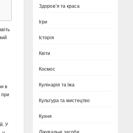
Здоров’я та краса
Ігри
авіть
Історія
мий
Квіти
Космос
Кулінарія та їжа
ри в
 при
Культура та мистецтво
Кухня
й. У
Лікувальні засоби
, у