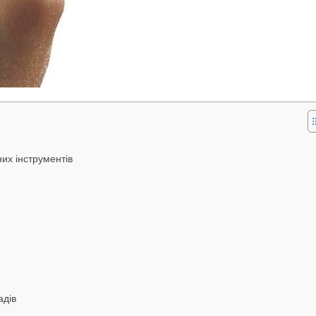
их інструментів
адів