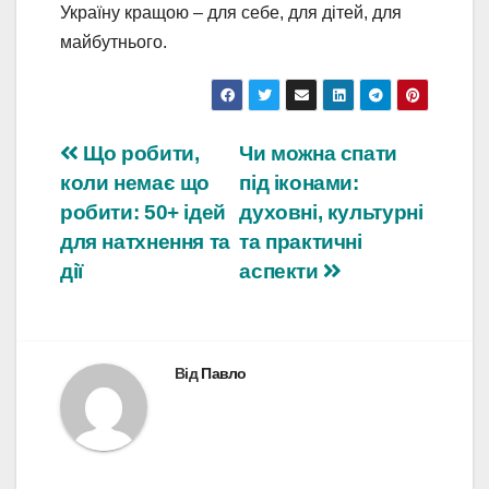
Україну кращою – для себе, для дітей, для
майбутнього.
Навігація
Що робити,
Чи можна спати
коли немає що
під іконами:
записів
робити: 50+ ідей
духовні, культурні
для натхнення та
та практичні
дії
аспекти
Від
Павло