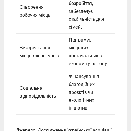
безробіття,
Створення
забезпечує
робочих місць
стабільність для
сімей.
Підтримує
Використання
місцевих
місцевих ресурсів
постачальників і
економіку регіону.
Фінансування
благодійних
Соціальна
проєктів чи
відповідальність
екологічних
ініціатив.
Джерело: Дослідження Української асоціації