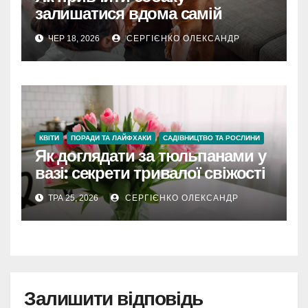
залишатися вдома самій
ЧЕР 18, 2026
СЕРГІЄНКО ОЛЕКСАНДР
КВІТИ
ПОРАДИ ТА ЛАЙФХАКИ
САДІВНИЦТВО ТА РОСЛИНИ
Як доглядати за тюльпанами у
вазі: секрети тривалої свіжості
ТРА 25, 2026
СЕРГІЄНКО ОЛЕКСАНДР
Залишити відповідь