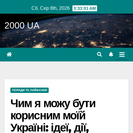
Перейти
Сб. Сер 8th, 2026
3:33:02 AM
до
вмісту
2000 UA
ПОРАДИ ТА ЛАЙФХАКИ
Чим я можу бути
корисним моїй
Україні: ідеї, дії,