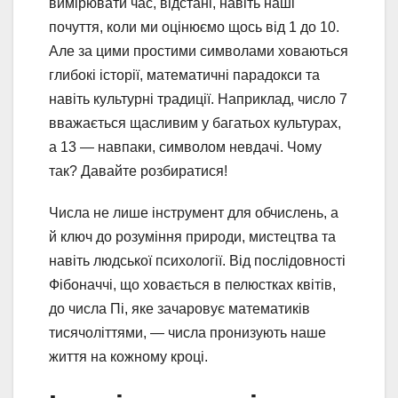
вимірювати час, відстані, навіть наші
почуття, коли ми оцінюємо щось від 1 до 10.
Але за цими простими символами ховаються
глибокі історії, математичні парадокси та
навіть культурні традиції. Наприклад, число 7
вважається щасливим у багатьох культурах,
а 13 — навпаки, символом невдачі. Чому
так? Давайте розбиратися!
Числа не лише інструмент для обчислень, а
й ключ до розуміння природи, мистецтва та
навіть людської психології. Від послідовності
Фібоначчі, що ховається в пелюстках квітів,
до числа Пі, яке зачаровує математиків
тисячоліттями, — числа пронизують наше
життя на кожному кроці.