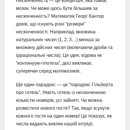
Нескінченність — це концепція, яка ламає
мозок. Чи може щось бути більшим за
нескінченність? Математик Георг Кантор
довів, що існують різні “розміри”
нескінченності. Наприклад, множина
натуральних чисел (1, 2, 3…) менша за
множину дійсних чисел (включаючи дроби та
ірраціональні числа). Ця ідея, відома як
“континуум-гіпотеза”, досі викликає
суперечки серед математиків.
Ще один парадокс — це “парадокс Гільберта
про готель”. Уявіть готель із нескінченною
кількістю номерів, усі зайняті. Чи можна
розмістити нового гостя? Так, якщо зсунути
кожного гостя на один номер! Це показує, як
числа кидають виклик нашій інтуїції.