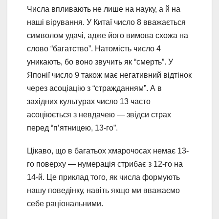
Числа впливають не лише на науку, а й на
наші вірування. У Китаї число 8 вважається
символом удачі, адже його вимова схожа на
слово “багатство”. Натомість число 4
уникають, бо воно звучить як “смерть”. У
Японії число 9 також має негативний відтінок
через асоціацію з “стражданням”. А в
західних культурах число 13 часто
асоціюється з невдачею — звідси страх
перед “п’ятницею, 13-го”.
Цікаво, що в багатьох хмарочосах немає 13-
го поверху — нумерація стрибає з 12-го на
14-й. Це приклад того, як числа формують
нашу поведінку, навіть якщо ми вважаємо
себе раціональними.