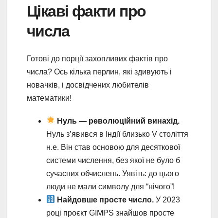
Цікаві факти про
числа
Готові до порції захопливих фактів про
числа? Ось кілька перлин, які здивують і
новачків, і досвідчених любителів
математики!
Нуль — революційний винахід.
Нуль з’явився в Індії близько V століття
н.е. Він став основою для десяткової
системи числення, без якої не було б
сучасних обчислень. Уявіть: до цього
люди не мали символу для “нічого”!
Найдовше просте число.
У 2023
році проєкт GIMPS знайшов просте