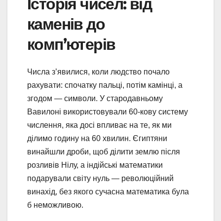
Історія чисел: від
каменів до
комп’ютерів
Числа з’явилися, коли людство почало
рахувати: спочатку пальці, потім камінці, а
згодом — символи. У стародавньому
Вавилоні використовували 60-кову систему
числення, яка досі впливає на те, як ми
ділимо годину на 60 хвилин. Єгиптяни
винайшли дроби, щоб ділити землю після
розливів Нілу, а індійські математики
подарували світу нуль — революційний
винахід, без якого сучасна математика була
б неможливою.