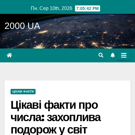
Перейти
Пн. Сер 10th, 2026
7:05:43 PM
до
вмісту
2000 UA
ЦІКАВІ ФАКТИ
Цікаві факти про
числа: захоплива
подорож у світ