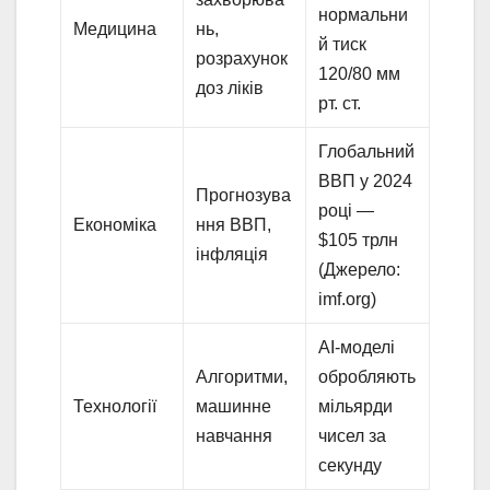
нормальни
Медицина
нь,
й тиск
розрахунок
120/80 мм
доз ліків
рт. ст.
Глобальний
ВВП у 2024
Прогнозува
році —
Економіка
ння ВВП,
$105 трлн
інфляція
(Джерело:
imf.org)
AI-моделі
Алгоритми,
обробляють
Технології
машинне
мільярди
навчання
чисел за
секунду