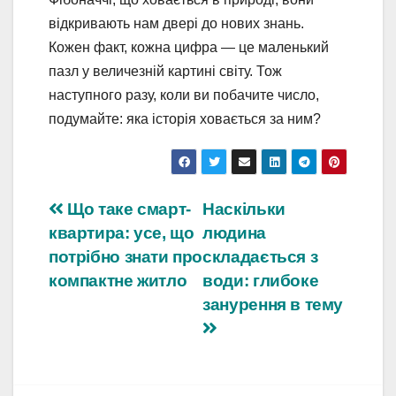
відкривають нам двері до нових знань.
Кожен факт, кожна цифра — це маленький
пазл у величезній картині світу. Тож
наступного разу, коли ви побачите число,
подумайте: яка історія ховається за ним?
Навігація
Що таке смарт-
Наскільки
квартира: усе, що
людина
записів
потрібно знати про
складається з
компактне житло
води: глибоке
занурення в тему