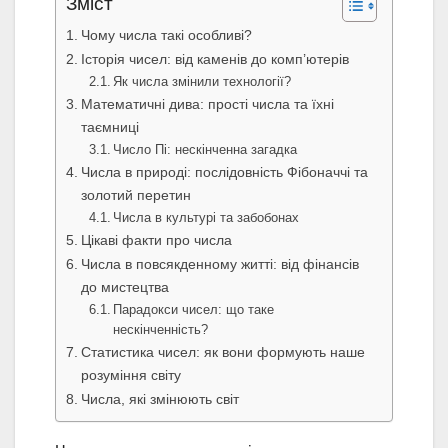
Зміст
Чому числа такі особливі?
Історія чисел: від каменів до комп’ютерів
Як числа змінили технології?
Математичні дива: прості числа та їхні
таємниці
Число Пі: нескінченна загадка
Числа в природі: послідовність Фібоначчі та
золотий перетин
Числа в культурі та забобонах
Цікаві факти про числа
Числа в повсякденному житті: від фінансів
до мистецтва
Парадокси чисел: що таке
нескінченність?
Статистика чисел: як вони формують наше
розуміння світу
Числа, які змінюють світ