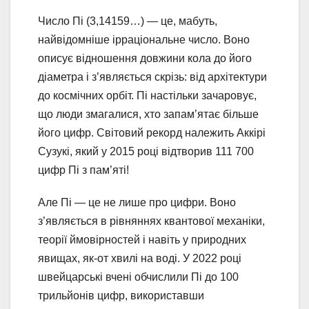
Число Пі (3,14159…) — це, мабуть,
найвідомніше ірраціональне число. Воно
описує відношення довжини кола до його
діаметра і з’являється скрізь: від архітектури
до космічних орбіт. Пі настільки зачаровує,
що люди змагалися, хто запам’ятає більше
його цифр. Світовий рекорд належить Аккірі
Сузукі, який у 2015 році відтворив 111 700
цифр Пі з пам’яті!
Але Пі — це не лише про цифри. Воно
з’являється в рівняннях квантової механіки,
теорії ймовірностей і навіть у природних
явищах, як-от хвилі на воді. У 2022 році
швейцарські вчені обчислили Пі до 100
трильйонів цифр, використавши