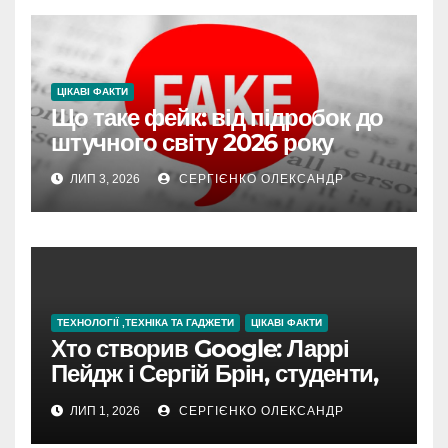
ЦІКАВІ ФАКТИ
Що таке фейк: від підробок до
штучного світу 2026 року
ЛИП 3, 2026
СЕРГІЄНКО ОЛЕКСАНДР
ТЕХНОЛОГІЇ ,ТЕХНІКА ТА ГАДЖЕТИ
ЦІКАВІ ФАКТИ
Хто створив Google: Ларрі
Пейдж і Сергій Брін, студенти,
чия ідея підкорила інтернет
ЛИП 1, 2026
СЕРГІЄНКО ОЛЕКСАНДР