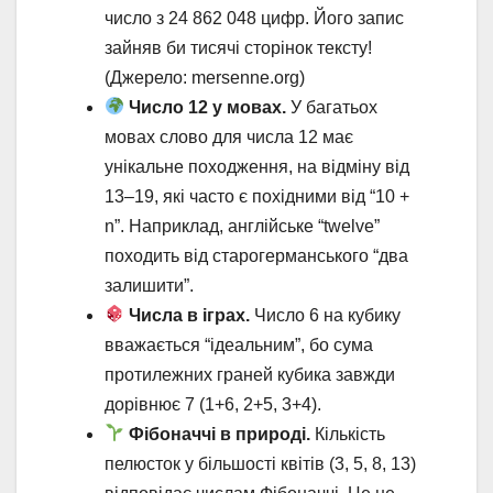
число з 24 862 048 цифр. Його запис
зайняв би тисячі сторінок тексту!
(Джерело: mersenne.org)
Число 12 у мовах.
У багатьох
мовах слово для числа 12 має
унікальне походження, на відміну від
13–19, які часто є похідними від “10 +
n”. Наприклад, англійське “twelve”
походить від старогерманського “два
залишити”.
Числа в іграх.
Число 6 на кубику
вважається “ідеальним”, бо сума
протилежних граней кубика завжди
дорівнює 7 (1+6, 2+5, 3+4).
Фібоначчі в природі.
Кількість
пелюсток у більшості квітів (3, 5, 8, 13)