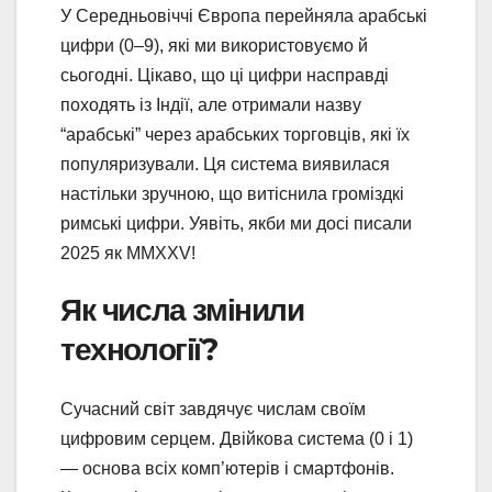
У Середньовіччі Європа перейняла арабські
цифри (0–9), які ми використовуємо й
сьогодні. Цікаво, що ці цифри насправді
походять із Індії, але отримали назву
“арабські” через арабських торговців, які їх
популяризували. Ця система виявилася
настільки зручною, що витіснила громіздкі
римські цифри. Уявіть, якби ми досі писали
2025 як MMXXV!
Як числа змінили
технології?
Сучасний світ завдячує числам своїм
цифровим серцем. Двійкова система (0 і 1)
— основа всіх комп’ютерів і смартфонів.