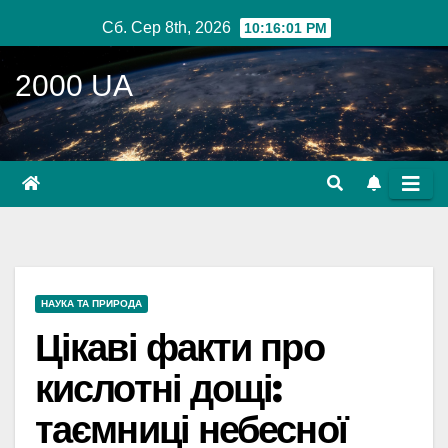
Перейти
Сб. Сер 8th, 2026
10:16:02 PM
до
вмісту
2000 UA
НАУКА ТА ПРИРОДА
Цікаві факти про
кислотні дощі:
таємниці небесної