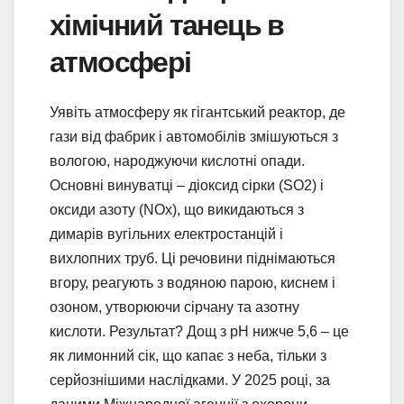
хімічний танець в
атмосфері
Уявіть атмосферу як гігантський реактор, де
гази від фабрик і автомобілів змішуються з
вологою, народжуючи кислотні опади.
Основні винуватці – діоксид сірки (SO2) і
оксиди азоту (NOx), що викидаються з
димарів вугільних електростанцій і
вихлопних труб. Ці речовини піднімаються
вгору, реагують з водяною парою, киснем і
озоном, утворюючи сірчану та азотну
кислоти. Результат? Дощ з pH нижче 5,6 – це
як лимонний сік, що капає з неба, тільки з
серйознішими наслідками. У 2025 році, за