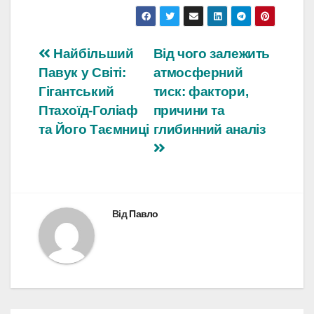
Навігація
Найбільший
Від чого залежить
Павук у Світі:
атмосферний
записів
Гігантський
тиск: фактори,
Птахоїд-Голіаф
причини та
та Його Таємниці
глибинний аналіз
Від
Павло