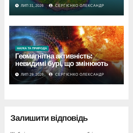
ЛИП 31, 2026
СЕРГІЄНКО ОЛЕКСАНДР
НАУКА ТА ПРИРОДА
Геомагнітна активність:
невидимі бурі, що змінюють
наш світ
ЛИП 29, 2026
СЕРГІЄНКО ОЛЕКСАНДР
Залишити відповідь