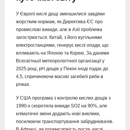
У Європі кислі дощі зменшилися завдяки
жорстким нормам, як Директива ЄС про
промислові викиди, але в Азії проблема
загострюється. Китай, з його вугільними
електростанціями, генерує кислі опади, що
впливають на Японію та Корею. За даними
Всесвітньої метеорологічної організації у
2025 році, pH дощів у Пекіні іноді падає до
4,5, спричиняючи масові загибелі риби в
річках.
У США програма з контролю кислих дощів з
1990-х скоротила викиди SO2 на 90%, але
кліматичні зміни додають нові виклики,
посилюючи транспортування забруднювачів.
В Африці, де промисловість росте, кислі