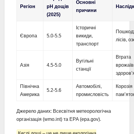
Основні
Регіон
pH дощів
Наслід
причини
(2025)
Історичні
Пошкод
Європа
5.0-5.5
викиди,
лісів, о
транспорт
Втрата
Вугільні
Азія
4.5-5.0
врожаїв
станції
здоров’
Північна
Автомобілі,
Корозія
5.2-5.6
Америка
промисловість
пам’ято
Джерело даних: Всесвітня метеорологічна
організація (wmo.int) та EPA (epa.gov).
Кислі дощі – це не лише екологічна