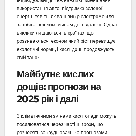
Індивідуальні дії теж важливі: зменшення
використання авто, підтримка зеленої
енергії. Уявіть, як ваш вибір електромобіля
запобігає кислим зливам десь далеко. Однак
виклики лишаються: в країнах, що
розвиваються, економічний ріст перевищує
екологічні норми, і кислі дощі продовжують
свій танок.
Майбутнє кислих
дощів: прогнози на
2025 рік і далі
З кліматичними змінами кислі опади можуть
посилюватися через частіші грози, що
розносять забруднювачі. За прогнозами