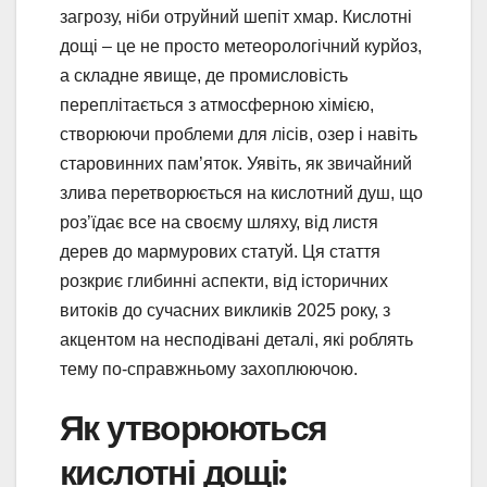
загрозу, ніби отруйний шепіт хмар. Кислотні
дощі – це не просто метеорологічний курйоз,
а складне явище, де промисловість
переплітається з атмосферною хімією,
створюючи проблеми для лісів, озер і навіть
старовинних пам’яток. Уявіть, як звичайний
злива перетворюється на кислотний душ, що
роз’їдає все на своєму шляху, від листя
дерев до мармурових статуй. Ця стаття
розкриє глибинні аспекти, від історичних
витоків до сучасних викликів 2025 року, з
акцентом на несподівані деталі, які роблять
тему по-справжньому захоплюючою.
Як утворюються
кислотні дощі: