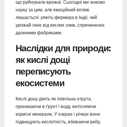
що руйнували врожаї. Сьогодні ми знаємо
науку за цим, але емоційний вплив
лишається: уявіть фермера в Індії, чий
урожай гине від кислих злив, спричинених
далекими фабриками.
Наслідки для природи:
як кислі дощі
переписують
екосистеми
Кислі дощі діють як повільна отрута,
проникаючи в ґрунт і воду, витісняючи
корисні мінерали. У озерах і річках вони
підвищують кислотність, вбиваючи рибу,