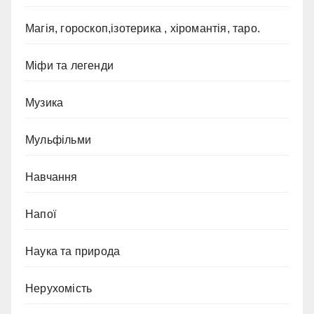
Магія, гороскоп,ізотерика , хіромантія, таро.
Міфи та легенди
Музика
Мульфільми
Навчання
Напої
Наука та природа
Нерухомість