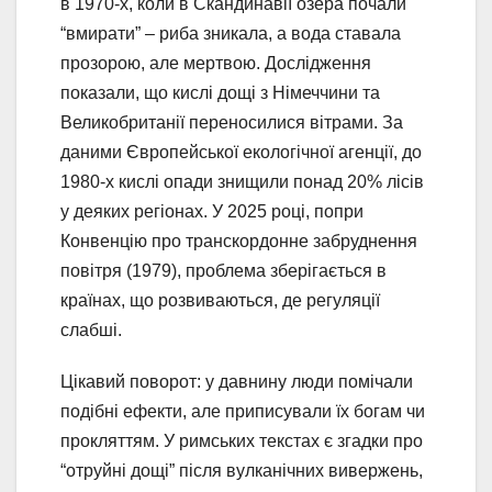
в 1970-х, коли в Скандинавії озера почали
“вмирати” – риба зникала, а вода ставала
прозорою, але мертвою. Дослідження
показали, що кислі дощі з Німеччини та
Великобританії переносилися вітрами. За
даними Європейської екологічної агенції, до
1980-х кислі опади знищили понад 20% лісів
у деяких регіонах. У 2025 році, попри
Конвенцію про транскордонне забруднення
повітря (1979), проблема зберігається в
країнах, що розвиваються, де регуляції
слабші.
Цікавий поворот: у давнину люди помічали
подібні ефекти, але приписували їх богам чи
прокляттям. У римських текстах є згадки про
“отруйні дощі” після вулканічних вивержень,