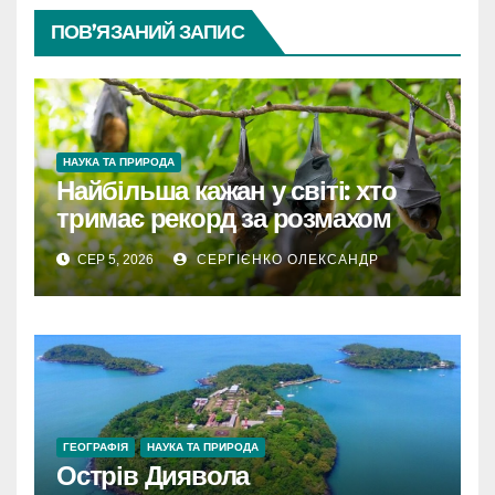
ПОВ’ЯЗАНИЙ ЗАПИС
НАУКА ТА ПРИРОДА
Найбільша кажан у світі: хто
тримає рекорд за розмахом
крил
СЕР 5, 2026
СЕРГІЄНКО ОЛЕКСАНДР
ГЕОГРАФІЯ
НАУКА ТА ПРИРОДА
Острів Диявола