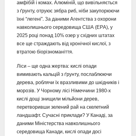
амфібій і комах. Алюміній, що вивільняється
з ґрунту, отруює зябра риб, ніби закупорюючи
їхні “легені”. За даними Агентства з охорони
навколишнього середовища США (EPA), у
2025 році понад 10% озер у східних штатах
все ще страждають від хронічної кислої, з
втратою біорізноманіття.
Ліси – ще одна жертва: кислі опади
вимивають кальцій з ґрунту, послаблюючи
дерева, роблячи їх вразливими до шкідників і
морозів. У Чорному лісі Німеччини 1980-х
кислі дощі знищили мільйони дерев,
перетворивши зелений рай на скелетний
ландшафт. Сучасні приклади? У Канаді, за
даними Міністерства навколишнього
середовища Канади, кислі опади досі