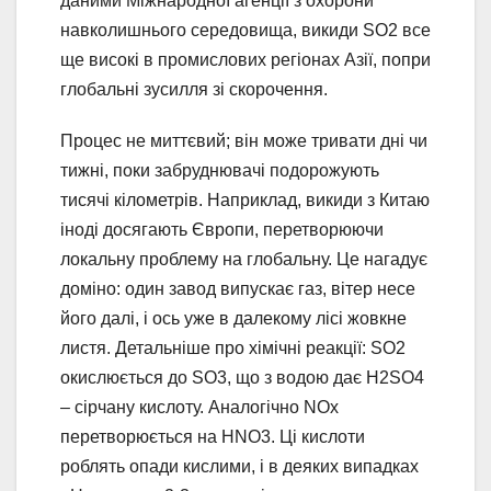
даними Міжнародної агенції з охорони
навколишнього середовища, викиди SO2 все
ще високі в промислових регіонах Азії, попри
глобальні зусилля зі скорочення.
Процес не миттєвий; він може тривати дні чи
тижні, поки забруднювачі подорожують
тисячі кілометрів. Наприклад, викиди з Китаю
іноді досягають Європи, перетворюючи
локальну проблему на глобальну. Це нагадує
доміно: один завод випускає газ, вітер несе
його далі, і ось уже в далекому лісі жовкне
листя. Детальніше про хімічні реакції: SO2
окислюється до SO3, що з водою дає H2SO4
– сірчану кислоту. Аналогічно NOx
перетворюється на HNO3. Ці кислоти
роблять опади кислими, і в деяких випадках