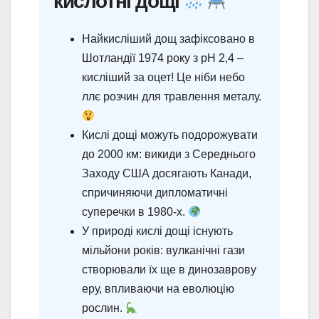
кислотні дощі
Найкисліший дощ зафіксовано в
Шотландії 1974 року з pH 2,4 –
кисліший за оцет! Це ніби небо
ллє розчин для травлення металу.
Кислі дощі можуть подорожувати
до 2000 км: викиди з Середнього
Заходу США досягають Канади,
спричиняючи дипломатичні
суперечки в 1980-х.
У природі кислі дощі існують
мільйони років: вулканічні гази
створювали їх ще в динозаврову
еру, впливаючи на еволюцію
рослин.