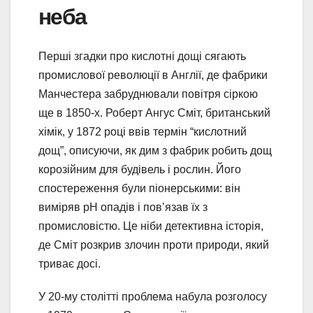
неба
Перші згадки про кислотні дощі сягають
промислової революції в Англії, де фабрики
Манчестера забруднювали повітря сіркою
ще в 1850-х. Роберт Ангус Сміт, британський
хімік, у 1872 році ввів термін “кислотний
дощ”, описуючи, як дим з фабрик робить дощ
корозійним для будівель і рослин. Його
спостереження були піонерськими: він
виміряв pH опадів і пов’язав їх з
промисловістю. Це ніби детективна історія,
де Сміт розкрив злочин проти природи, який
триває досі.
У 20-му столітті проблема набула розголосу