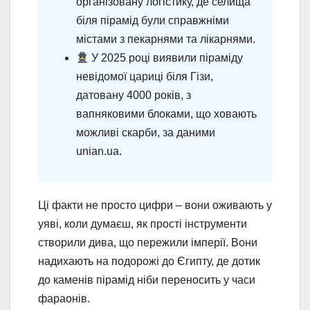
організовану логістику, де селища
біля пірамід були справжніми
містами з пекарнями та лікарнями.
У 2025 році виявили піраміду
невідомої цариці біля Гізи,
датовану 4000 років, з
вапняковими блоками, що ховають
можливі скарби, за даними
unian.ua.
Ці факти не просто цифри – вони оживають у
уяві, коли думаєш, як прості інструменти
створили дива, що пережили імперії. Вони
надихають на подорожі до Єгипту, де дотик
до каменів пірамід ніби переносить у часи
фараонів.