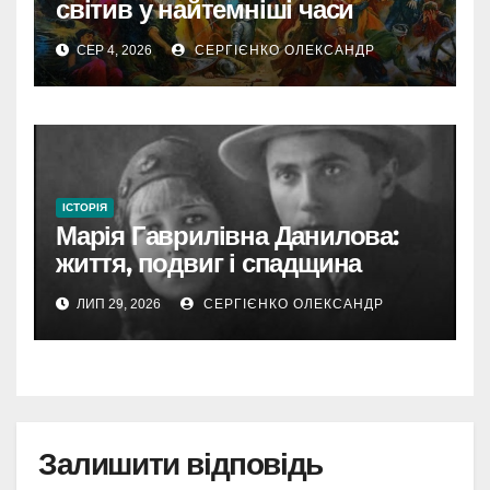
світив у найтемніші часи
України
СЕР 4, 2026
СЕРГІЄНКО ОЛЕКСАНДР
ІСТОРІЯ
Марія Гаврилівна Данилова:
життя, подвиг і спадщина
новомучениці
ЛИП 29, 2026
СЕРГІЄНКО ОЛЕКСАНДР
Залишити відповідь