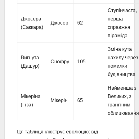
Ступінчаста,
Джосера
перша
Джосер
62
(Саккара)
справжня
піраміда
Зміна кута
Вигнута
нахилу через
Снофру
105
(Дашур)
помилки
будівництва
Найменша з
Мікеріна
Великих, з
Мікерін
65
(Гіза)
гранітним
облицюванн
Ця таблиця ілюструє еволюцію: від