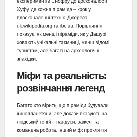
експериментів Снофру до досконалості
Хуфу, де кожна піраміда – крок у
вдосконаленні технік. Джерела:
uk.wikipedia.org та rbc.ua. Порівняння
показує, як менші піраміди, як у Дашурі,
ховають унікальні таємниці, менш відомі
туристам, але багаті на археологічні
знахідки.
Міфи та реальність:
розвінчання легенд
Багато хто вірить, що піраміди будували
іншопланетяни, але докази вказують на
людський геній – пандуси, важелі та
командна робота. Інший міф: прокляття