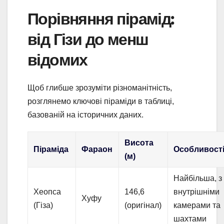
Порівняння пірамід:
від Гізи до менш
відомих
Щоб глибше зрозуміти різноманітність,
розглянемо ключові піраміди в таблиці,
базованій на історичних даних.
Висота
Піраміда
Фараон
Особливост
(м)
Найбільша, з
Хеопса
146,6
внутрішніми
Хуфу
(Гіза)
(оригінал)
камерами та
шахтами