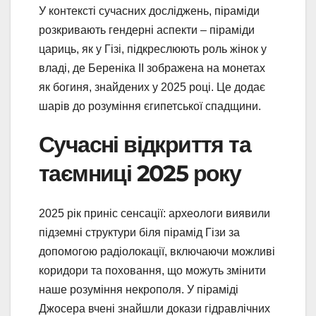
У контексті сучасних досліджень, піраміди
розкривають гендерні аспекти – піраміди
цариць, як у Гізі, підкреслюють роль жінок у
владі, де Береніка II зображена на монетах
як богиня, знайдених у 2025 році. Це додає
шарів до розуміння єгипетської спадщини.
Сучасні відкриття та
таємниці 2025 року
2025 рік приніс сенсації: археологи виявили
підземні структури біля пірамід Гізи за
допомогою радіолокації, включаючи можливі
коридори та поховання, що можуть змінити
наше розуміння некрополя. У піраміді
Джосера вчені знайшли докази гідравлічних