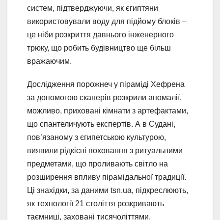
систем, підтверджуючи, як єгиптяни
використовували воду для підйому блоків –
це ніби розкриття давнього інженерного
трюку, що робить будівництво ще більш
вражаючим.
Дослідження порожнеч у піраміді Хефрена
за допомогою сканерів розкрили аномалії,
можливо, приховані кімнати з артефактами,
що спантеличують експертів. А в Судані,
пов’язаному з єгипетською культурою,
виявили рідкісні поховання з ритуальними
предметами, що проливають світло на
розширення впливу пірамідальної традиції.
Ці знахідки, за даними tsn.ua, підкреслюють,
як технології 21 століття розкривають
таємниці, заховані тисячоліттями.