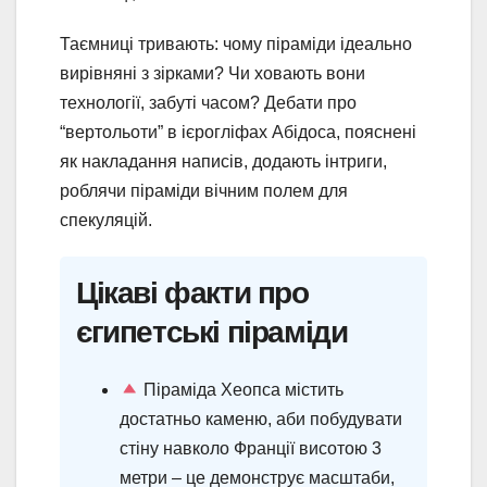
Таємниці тривають: чому піраміди ідеально
вирівняні з зірками? Чи ховають вони
технології, забуті часом? Дебати про
“вертольоти” в ієрогліфах Абідоса, пояснені
як накладання написів, додають інтриги,
роблячи піраміди вічним полем для
спекуляцій.
Цікаві факти про
єгипетські піраміди
Піраміда Хеопса містить
достатньо каменю, аби побудувати
стіну навколо Франції висотою 3
метри – це демонструє масштаби,