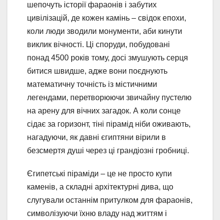
шепочуть історії фараонів і забутих
цивілізацій, де кожен камінь – свідок епохи,
коли люди зводили монументи, аби кинути
виклик вічності. Ці споруди, побудовані
понад 4500 років тому, досі змушують серця
битися швидше, адже вони поєднують
математичну точність із містичними
легендами, перетворюючи звичайну пустелю
на арену для вічних загадок. А коли сонце
сідає за горизонт, тіні пірамід ніби оживають,
нагадуючи, як давні єгиптяни вірили в
безсмертя душі через ці грандіозні гробниці.
Єгипетські піраміди – це не просто купи
каменів, а складні архітектурні дива, що
слугували останнім притулком для фараонів,
символізуючи їхню владу над життям і