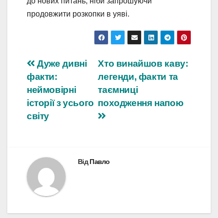
до нових питань, ніби запрошуючи
продовжити розкопки в уяві.
Навігація
Дуже дивні
Хто винайшов каву:
факти:
легенди, факти та
записів
неймовірні
таємниці
історії з усього
походження напою
світу
Від
Павло