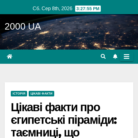
Перейти
Сб. Сер 8th, 2026
3:27:56 PM
до
вмісту
2000 UA
ІСТОРІЯ
ЦІКАВІ ФАКТИ
Цікаві факти про
єгипетські піраміди:
таємниці, що