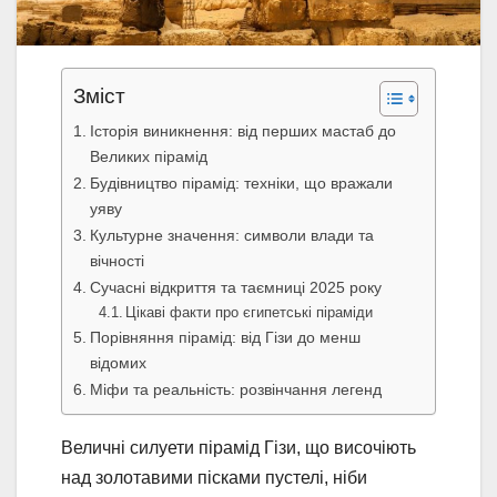
Зміст
Історія виникнення: від перших мастаб до
Великих пірамід
Будівництво пірамід: техніки, що вражали
уяву
Культурне значення: символи влади та
вічності
Сучасні відкриття та таємниці 2025 року
Цікаві факти про єгипетські піраміди
Порівняння пірамід: від Гізи до менш
відомих
Міфи та реальність: розвінчання легенд
Величні силуети пірамід Гізи, що височіють
над золотавими пісками пустелі, ніби