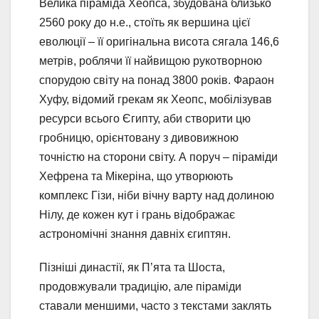
Велика піраміда Хеопса, збудована близько
2560 року до н.е., стоїть як вершина цієї
еволюції – її оригінальна висота сягала 146,6
метрів, роблячи її найвищою рукотворною
спорудою світу на понад 3800 років. Фараон
Хуфу, відомий грекам як Хеопс, мобілізував
ресурси всього Єгипту, аби створити цю
гробницю, орієнтовану з дивовижною
точністю на сторони світу. А поруч – піраміди
Хефрена та Мікеріна, що утворюють
комплекс Гізи, ніби вічну варту над долиною
Нілу, де кожен кут і грань відображає
астрономічні знання давніх єгиптян.
Пізніші династії, як П’ята та Шоста,
продовжували традицію, але піраміди
ставали меншими, часто з текстами заклять