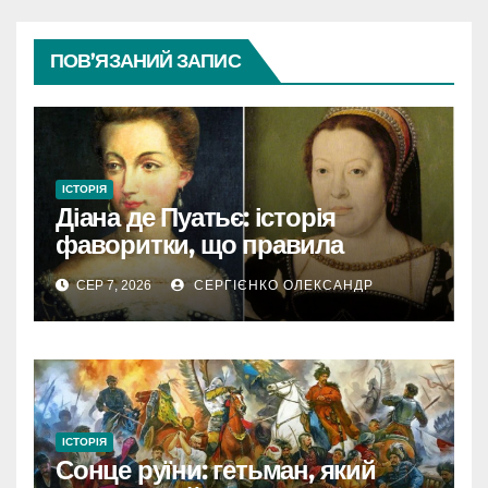
ПОВ’ЯЗАНИЙ ЗАПИС
ІСТОРІЯ
Діана де Пуатьє: історія
фаворитки, що правила
Францією
СЕР 7, 2026
СЕРГІЄНКО ОЛЕКСАНДР
ІСТОРІЯ
Сонце руїни: гетьман, який