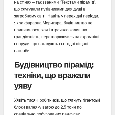
на стінах – так званими “Текстами пірамід”,
що слугували путівниками для душі в
загробному світі. Навіть у перехідні періоди,
як за фараона Мерикара, будівництво не
припинялося, хоч і втрачало колишню
грандіозність, перетворюючись на скромніші
споруди, що нагадують сьогодні піщані
пагорби.
Будівництво пірамід:
техніки, що вражали
уяву
Уявіть тисячі робітників, що тягнуть гігантські
блоки вапняку вагою до 2,5 тонн по
спеціально побудованих пандусах,