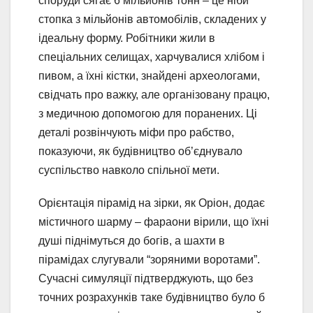
споруди сягає 6 мільйонів тонн – це ніби
стопка з мільйонів автомобілів, складених у
ідеальну форму. Робітники жили в
спеціальних селищах, харчувалися хлібом і
пивом, а їхні кістки, знайдені археологами,
свідчать про важку, але організовану працю,
з медичною допомогою для поранених. Ці
деталі розвінчують міфи про рабство,
показуючи, як будівництво об’єднувало
суспільство навколо спільної мети.
Орієнтація пірамід на зірки, як Оріон, додає
містичного шарму – фараони вірили, що їхні
душі піднімуться до богів, а шахти в
пірамідах слугували “зоряними воротами”.
Сучасні симуляції підтверджують, що без
точних розрахунків таке будівництво було б