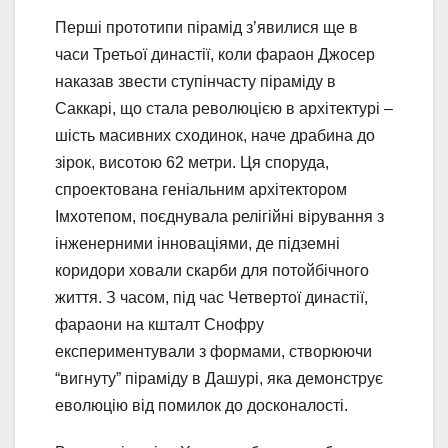
Перші прототипи пірамід з’явилися ще в
часи Третьої династії, коли фараон Джосер
наказав звести ступінчасту піраміду в
Саккарі, що стала революцією в архітектурі –
шість масивних сходинок, наче драбина до
зірок, висотою 62 метри. Ця споруда,
спроектована геніальним архітектором
Імхотепом, поєднувала релігійні вірування з
інженерними інноваціями, де підземні
коридори ховали скарби для потойбічного
життя. З часом, під час Четвертої династії,
фараони на кшталт Снофру
експериментували з формами, створюючи
“вигнуту” піраміду в Дашурі, яка демонструє
еволюцію від помилок до досконалості.