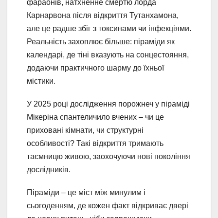
фараонів, натхненне смертю лорда
Карнарвона після відкриття Тутанхамона,
але це радше збіг з токсинами чи інфекціями.
Реальність захоплює більше: піраміди як
календарі, де тіні вказують на сонцестояння,
додаючи практичного шарму до їхньої
містики.
У 2025 році дослідження порожнеч у піраміді
Мікеріна спантеличило вчених – чи це
приховані кімнати, чи структурні
особливості? Такі відкриття тримають
таємницю живою, заохочуючи нові покоління
дослідників.
Піраміди – це міст між минулим і
сьогоденням, де кожен факт відкриває двері