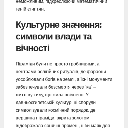
неможливим, підкреслюючи математичний
геній єгиптян.
Культурне значення:
символи влади та
вічності
Піраміди були не просто гробницями, а
центрами релігійних ритуалів, де фараони
уособлювали богів на землі, а їхні монументи
забезпечували безсмертя через “ка” –
життєву силу, що жила ввічнено. У
давньоєгипетській культурі ці споруди
символізували космічний порядок, де
вершина піраміди, вкрита золотом,
відображала сонячні промені, ніби маяк для