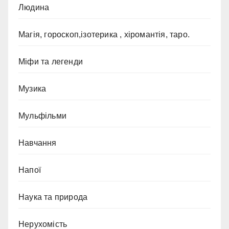
Людина
Магія, гороскоп,ізотерика , хіромантія, таро.
Міфи та легенди
Музика
Мульфільми
Навчання
Напої
Наука та природа
Нерухомість