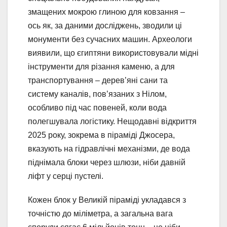
змащених мокрою глиною для ковзання –
ось як, за даними досліджень, зводили ці
монументи без сучасних машин. Археологи
виявили, що єгиптяни використовували мідні
інструменти для різання каменю, а для
транспортування – дерев’яні сани та
систему каналів, пов’язаних з Нілом,
особливо під час повеней, коли вода
полегшувала логістику. Нещодавні відкриття
2025 року, зокрема в піраміді Джосера,
вказують на гідравлічні механізми, де вода
піднімала блоки через шлюзи, ніби давній
ліфт у серці пустелі.
Кожен блок у Великій піраміді укладався з
точністю до міліметра, а загальна вага