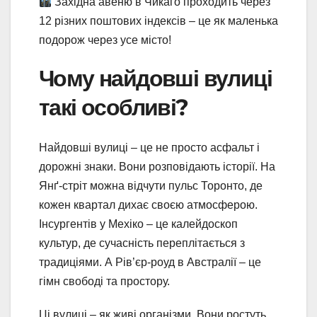
Західна авеню в Чикаго проходить через
12 різних поштових індексів – це як маленька
подорож через усе місто!
Чому найдовші вулиці
такі особливі?
Найдовші вулиці – це не просто асфальт і
дорожні знаки. Вони розповідають історії. На
Янґ-стріт можна відчути пульс Торонто, де
кожен квартал дихає своєю атмосферою.
Інсургентів у Мехіко – це калейдоскоп
культур, де сучасність переплітається з
традиціями. А Рів’єр-роуд в Австралії – це
гімн свободі та простору.
Ці вулиці – як живі організми. Вони ростуть,