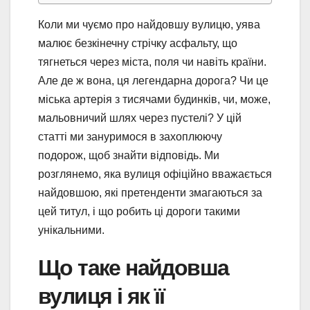
Коли ми чуємо про найдовшу вулицю, уява
малює безкінечну стрічку асфальту, що
тягнеться через міста, поля чи навіть країни.
Але де ж вона, ця легендарна дорога? Чи це
міська артерія з тисячами будинків, чи, може,
мальовничий шлях через пустелі? У цій
статті ми зануримося в захоплюючу
подорож, щоб знайти відповідь. Ми
розглянемо, яка вулиця офіційно вважається
найдовшою, які претенденти змагаються за
цей титул, і що робить ці дороги такими
унікальними.
Що таке найдовша
вулиця і як її