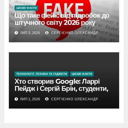
ЦІКАВІ ФАКТИ
Що таке фейк: від підробок до
штучного світу 2026 року
ЛИП 3, 2026
СЕРГІЄНКО ОЛЕКСАНДР
ТЕХНОЛОГІЇ ,ТЕХНІКА ТА ГАДЖЕТИ
ЦІКАВІ ФАКТИ
Хто створив Google: Ларрі
Пейдж і Сергій Брін, студенти,
чия ідея підкорила інтернет
ЛИП 1, 2026
СЕРГІЄНКО ОЛЕКСАНДР