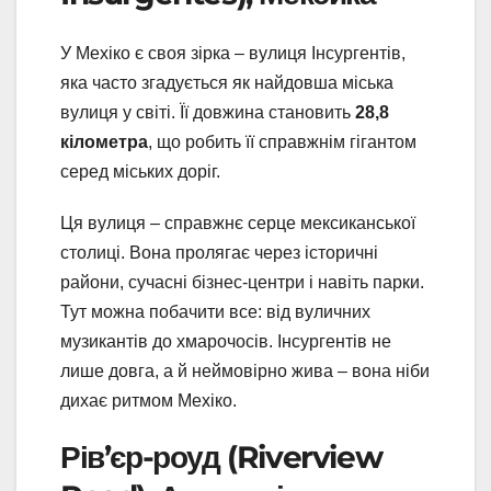
У Мехіко є своя зірка – вулиця Інсургентів,
яка часто згадується як найдовша міська
вулиця у світі. Її довжина становить
28,8
кілометра
, що робить її справжнім гігантом
серед міських доріг.
Ця вулиця – справжнє серце мексиканської
столиці. Вона пролягає через історичні
райони, сучасні бізнес-центри і навіть парки.
Тут можна побачити все: від вуличних
музикантів до хмарочосів. Інсургентів не
лише довга, а й неймовірно жива – вона ніби
дихає ритмом Мехіко.
Рів’єр-роуд (Riverview