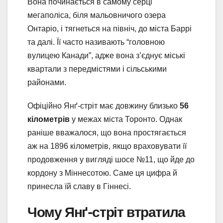
Вона починається в самому серці
мегаполіса, біля мальовничого озера
Онтаріо, і тягнеться на північ, до міста Баррі
та далі. Її часто називають “головною
вулицею Канади”, адже вона з’єднує міські
квартали з передмістями і сільськими
районами.
Офіційно Янґ-стріт має довжину близько
56
кілометрів
у межах міста Торонто. Однак
раніше вважалося, що вона простягається
аж на 1896 кілометрів, якщо враховувати її
продовження у вигляді шосе №11, що йде до
кордону з Міннесотою. Саме ця цифра й
принесла їй славу в Гіннесі.
Чому Янґ-стріт втратила