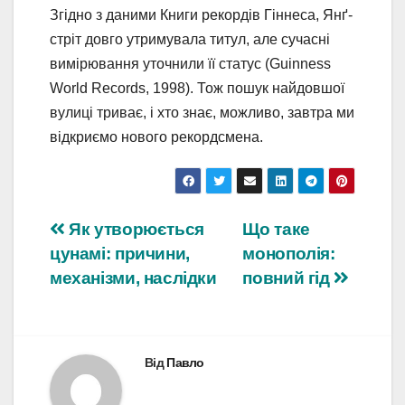
Згідно з даними Книги рекордів Гіннеса, Янґ-
стріт довго утримувала титул, але сучасні
вимірювання уточнили її статус (Guinness
World Records, 1998). Тож пошук найдовшої
вулиці триває, і хто знає, можливо, завтра ми
відкриємо нового рекордсмена.
Навігація
Як утворюється
Що таке
цунамі: причини,
монополія:
записів
механізми, наслідки
повний гід
Від
Павло