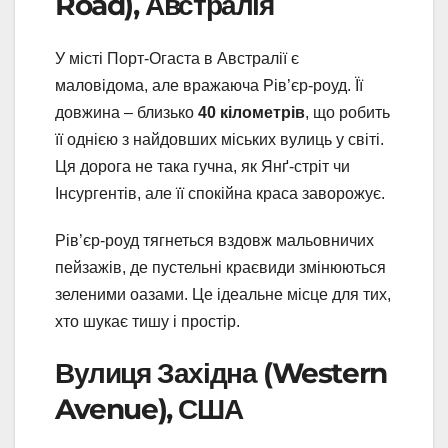
Road), Австралія
У місті Порт-Огаста в Австралії є
маловідома, але вражаюча Рів’єр-роуд. Її
довжина – близько
40 кілометрів
, що робить
її однією з найдовших міських вулиць у світі.
Ця дорога не така гучна, як Янґ-стріт чи
Інсургентів, але її спокійна краса заворожує.
Рів’єр-роуд тягнеться вздовж мальовничих
пейзажів, де пустельні краєвиди змінюються
зеленими оазами. Це ідеальне місце для тих,
хто шукає тишу і простір.
Вулиця Західна (Western
Avenue), США