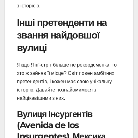
з історією.
Інші претенденти на
звання найдовшої
вулиці
Якщо Янґ-стріт більше не рекордсменка, то
хто ж зайняв її місце? Світ повен амбітних
претендентів, і кожен має свою унікальну
історію. Давайте познайомимося з
найцікавішими з них.
Вулиця Інсургентів
(Avenida de los
Insurgentes), Мексика