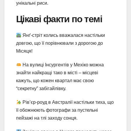
унікальні риси.
Цікаві факти по темі
Янґ-стріт колись вважалася настільки
довгою, що її порівнювали з дорогою до
Місяця!
На вулиці Інсургентів у Мехіко можна
знайти найкращі тако в місті – місцеві
кажуть, що кожен квартал має свою
“секретну” забігайлівку.
Рів’єр-роуд в Австралії настільки тиха, що
її обожнюють фотографи за пустельні
пейзажі на тлі заходу сонця.