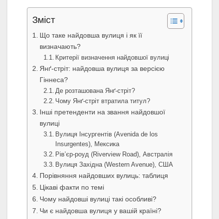
Зміст
Що таке найдовша вулиця і як її
визначають?
Критерії визначення найдовшої вулиці
Янґ-стріт: найдовша вулиця за версією
Гіннеса?
Де розташована Янґ-стріт?
Чому Янґ-стріт втратила титул?
Інші претенденти на звання найдовшої
вулиці
Вулиця Інсургентів (Avenida de los
Insurgentes), Мексика
Рів’єр-роуд (Riverview Road), Австралія
Вулиця Західна (Western Avenue), США
Порівняння найдовших вулиць: таблиця
Цікаві факти по темі
Чому найдовші вулиці такі особливі?
Чи є найдовша вулиця у вашій країні?