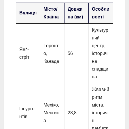
Місто/
Довжи
Особли
Вулиця
Країна
на (км)
вості
Культур
ний
Торонт
центр,
Янґ-
о,
56
історич
стріт
Канада
на
спадщи
на
Жвавий
ритм
Мехіко,
міста,
Інсурге
Мексик
28,8
історич
нтів
а
ні
пам’ятк