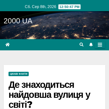
Перейти
Сб. Сер 8th, 2026
12:50:48 PM
до
вмісту
2000 UA
ЦІКАВІ ФАКТИ
Де знаходиться
найдовша вулиця у
світі?