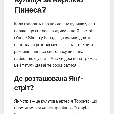
Гіннеса?
Коли говорять про найдовшу вулицю у світі,
перше, що спадає на думку, – це Янґ-стріт
(Yonge Street) у Канаді. Ця вулиця довго
вважалася рекордсменкою, і навіть Книга
рекордів Гіннеса свого часу визнала її
найдовшою у світі. Але чи досі вона тримає
цей титул? Давайте розбиратися.
Де розташована Янґ-
стріт?
Янґ-стріт – це культова артерія Торонто, що
простягається через провінцію Онтаріо.