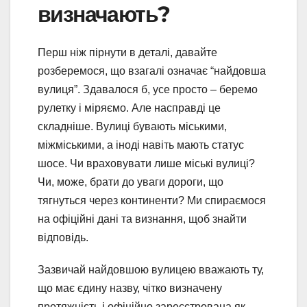
визначають?
Перш ніж пірнути в деталі, давайте
розберемося, що взагалі означає “найдовша
вулиця”. Здавалося б, усе просто – беремо
рулетку і міряємо. Але насправді це
складніше. Вулиці бувають міськими,
міжміськими, а іноді навіть мають статус
шосе. Чи враховувати лише міські вулиці?
Чи, може, брати до уваги дороги, що
тягнуться через континенти? Ми спираємося
на офіційні дані та визнання, щоб знайти
відповідь.
Зазвичай найдовшою вулицею вважають ту,
що має єдину назву, чітко визначену
протяжність і офіційно зареєстрована як