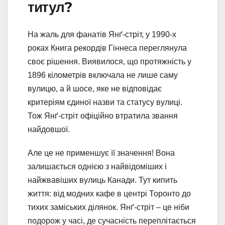
титул?
На жаль для фанатів Янґ-стріт, у 1990-х
роках Книга рекордів Гіннеса переглянула
своє рішення. Виявилося, що протяжність у
1896 кілометрів включала не лише саму
вулицю, а й шосе, яке не відповідає
критеріям єдиної назви та статусу вулиці.
Тож Янґ-стріт офіційно втратила звання
найдовшої.
Але це не применшує її значення! Вона
залишається однією з найвідоміших і
найжвавіших вулиць Канади. Тут кипить
життя: від модних кафе в центрі Торонто до
тихих заміських ділянок. Янґ-стріт – це ніби
подорож у часі, де сучасність переплітається