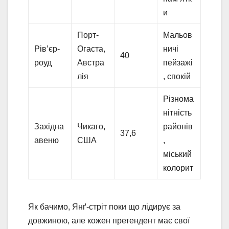
и
Порт-
Мальов
Рів’єр-
Огаста,
ничі
40
роуд
Австра
пейзажі
лія
, спокій
Різнома
нітність
Західна
Чикаго,
районів
37,6
авеню
США
,
міський
колорит
Як бачимо, Янґ-стріт поки що лідирує за
довжиною, але кожен претендент має свої