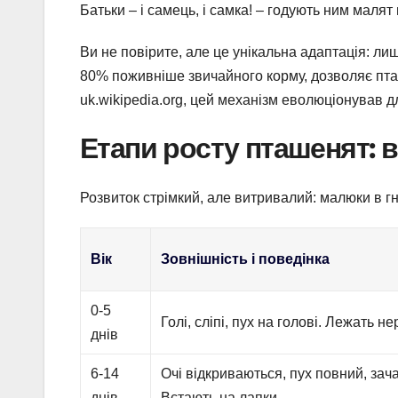
Батьки – і самець, і самка! – годують ним маля
Ви не повірите, але це унікальна адаптація: ли
80% поживніше звичайного корму, дозволяє пт
uk.wikipedia.org, цей механізм еволюціонував д
Етапи росту пташенят: в
Розвиток стрімкий, але витривалий: малюки в гні
Вік
Зовнішність і поведінка
0-5
Голі, сліпі, пух на голові. Лежать н
днів
6-14
Очі відкриваються, пух повний, зача
днів
Встають на лапки.