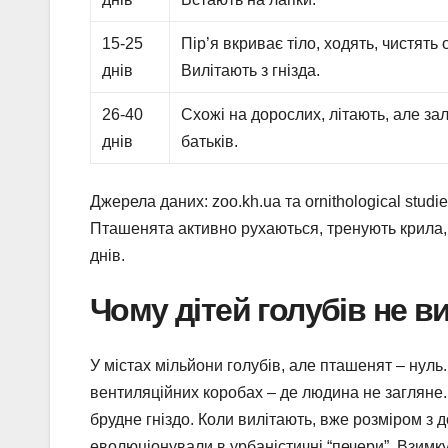
15-25
Пір’я вкриває тіло, ходять, чистять
днів
Вилітають з гнізда.
26-40
Схожі на дорослих, літають, але зал
днів
батьків.
Джерела даних: zoo.kh.ua та ornithological studi
Пташенята активно рухаються, тренують крила, 
днів.
Чому дітей голубів не в
У містах мільйони голубів, але пташенят – нуль.
вентиляційних коробах – де людина не загляне.
брудне гніздо. Коли вилітають, вже розміром з д
еволюціонували в урбаністичні “печери”. Взим