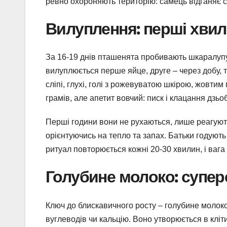
ревно охороняють територію: самець відганяє су
Вилуплення: перші хвил
За 16-19 днів пташенята пробивають шкаралуп
вилуплюється перше яйце, друге – через добу, т
сліпі, глухі, голі з рожевуватою шкірою, жовтим
грамів, але апетит вовчий: писк і клацання дзьо
Перші години вони не рухаються, лише реагують
орієнтуючись на тепло та запах. Батьки годують
ритуал повторюється кожні 20-30 хвилин, і ваг
Голубине молоко: суперс
Ключ до блискавичного росту – голубине молоко,
вуглеводів чи кальцію. Воно утворюється в кліт