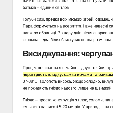
бачить. Ці малюки з’являються на світ у затишн
батьків – єдиним світлом.
Голуби сизі, предки всіх міських зграй, одомашн
Пара формується на все життя, і вже навесні с
навколо обраниці. За пару днів після спарюванн
скромна – два білих блискучих овала розміром з
Висиджування: чергуванн
Процес починається негайно з другого яйця, тр
черзі гріють кладку: самка ночами та ранка
37-38°C, вологість висока. Якщо холодно, вилу
не покидають гніздо надовго, лише на швидкий в
Гніздо – проста конструкція з гілок, соломи, па
см, часто на висоті 5-20 метрів. У природі – на 