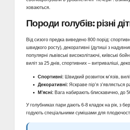
ховаються.
Породи голубів: різні ді
Від сизого предка виведено 800 порід: спортивні 
швидкого росту), декоративні (дутиші з надувни
популярні львівські високолітаючі, київські бой
виліт за 25 днів, спортивних – витриваліші, дек
Спортивні:
Швидкий розвиток м’язів, виліт
Декоративні:
Яскраве пір’я з’являється р
М’ясні:
Вага набирають блискавично, до 50
У голубниках пари дають 6-8 кладок на рік, з б
годують спеціальними сумішами для плодючості