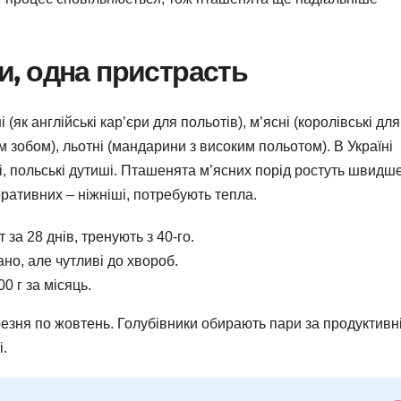
ти, одна пристрасть
(як англійські кар’єри для польотів), м’ясні (королівські для
м зобом), льотні (мандарини з високим польотом). В Україні
ні, польські дутиші. Пташенята м’ясних порід ростуть швидш
оративних – ніжніші, потребують тепла.
 за 28 днів, тренують з 40-го.
ано, але чутливі до хвороб.
0 г за місяць.
ерезня по жовтень. Голубівники обирають пари за продуктивн
.