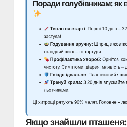
Поради голубівникам: як 
Тепло на старті:
Перші 10 днів – 32
застуда!
Годування вручну:
Шприц з жовтком
голодний писк – то тортури.
Профілактика хвороб:
Орнітоз, ко
чистоту. Симптоми: діарея, млявість – 
Гніздо ідеальне:
Пластиковий ящик 
Тренуй крила:
З 20 днів впускайте 
льотчиками.
Ці хитрощі рятують 90% малят. Головне – люб
Якщо знайшли пташеня: 