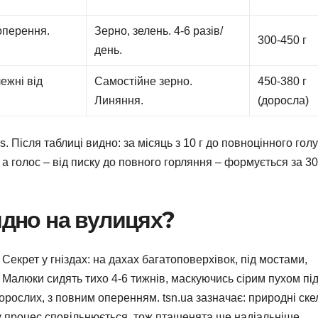
 оперення.
Зерно, зелень. 4-6 разів/
300-450 г
день.
ежні від
Самостійне зерно.
450-380 г
Линяння.
(доросла)
es. Після таблиці видно: за місяць з 10 г до повноцінного гол
а голос – від писку до повного горляння – формується за 30
идно на вулицях?
 Секрет у гніздах: на дахах багатоповерхівок, під мостами,
 Малюки сидять тихо 4-6 тижнів, маскуючись сірим пухом пі
орослих, з повним оперенням. tsn.ua зазначає: природні ске
ку процес сповільнюється, тож пташенята ще надіальніше