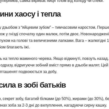
перників, самка вкриває яйця тілом від холоду чи спеки.
ини хаосу і тепла
у дзьобом з “яйцевим зубом” – тимчасовим наростом. Перш
ож у гнізді спочатку один малюк, потім двоє. Новонароджені
 пухом на голові та величезними лапками. Вага – жалюгідні 
бом благають їжі.
 на тепло маминого черева. Якщо відкинуті, повзуть назад,
 одразу, відригуючи зобний вміст прямо в дзьоби малят. Цей
а пташенят подвоюється за добу.
ила в зобі батьків
 секрет зобу, багатий білками (до 50%), жирами (до 30%), б
инах зоба за 2-3 дні до вилуплення, нагадуючи сирну кашку.