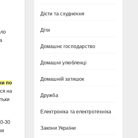
Дієти та схуднення
.
Діти
оло
а
Домашнє господарство
Домашні улюбленці
Домашній затишок
ки по
ся на
Дружба
тьки
Електроніка та електротехніка
20-30
Закони України
ки