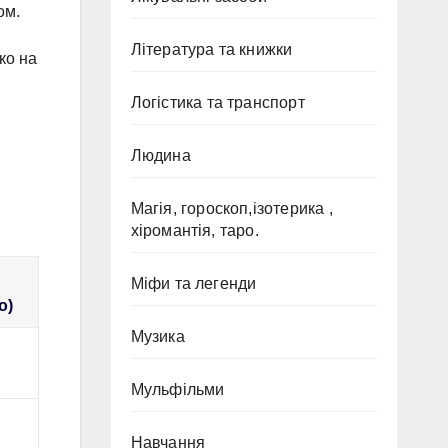
ом.
Література та книжки
ко на
Логістика та транспорт
Людина
Магія, гороскоп,ізотерика ,
хіромантія, таро.
Міфи та легенди
о)
Музика
Мульфільми
Навчання