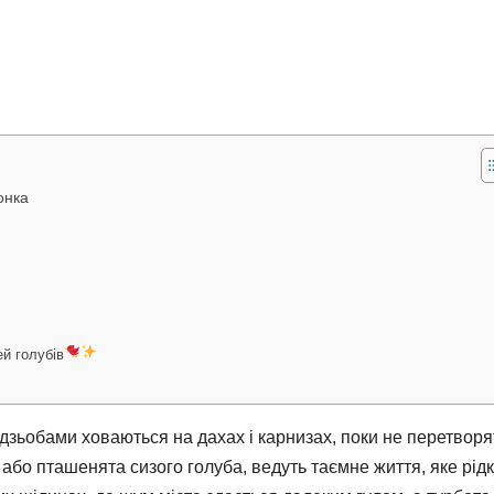
онка
ей голубів
 дзьобами ховаються на дахах і карнизах, поки не перетворя
, або пташенята сизого голуба, ведуть таємне життя, яке рідк