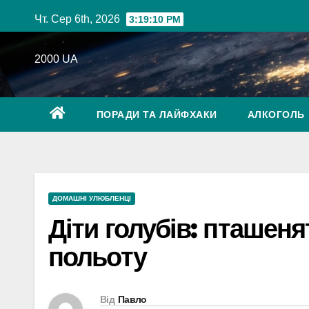
Перейти
Чт. Сер 6th, 2026
3:19:11 PM
до
вмісту
2000 UA
ПОРАДИ ТА ЛАЙФХАКИ
АЛКОГОЛЬ
ДОМАШНІ УЛЮБЛЕНЦІ
Діти голубів: пташеня
польоту
Від
Павло