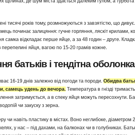
их щілинах, де шум міста здається далеким гулом, а турбота
ені тисячі років тому, розмножуються з завзятістю, що дивує
амець починає залицяння: гучне горляння, ляскіт крилами, к
я самка відкладає перше яйце, а за 48 годин – друге. Кладк
 перепелині яйця, вагою по 15-20 грамів кожне.
я батьків і тендітна оболонка
иває 16-19 днів залежно від погоди та породи.
Обидва бать
ми, самець удень до вечора.
Температура в гнізді тримаєть
плення затримується, а в спеку яйця можуть пересохнути. Ба
одопій чи закуску з зерна.
перу чи навіть пластику в містах. Воно неглибоке, діаметром 
скелях, у нас – під дахами, на балконах чи в голубниках. Бать