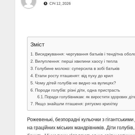
СІЧ 12, 2026
Зміст
Висиджування: чергування батьків і тендітна обол
Вилуплення: перші хвилини хаосу і тепла
Голубине молоко: суперсила в зобі батьків
Етапи росту пташенят: від пуху до крил
Чому дітей голубів не видно на вулицях?
Породи голубів: різні діти, одна пристрасть
Поради голубівникам: як виростити здорових діт
Якщо знайшли пташеня: рятуємо крихітку
Рожевенькі, безпорадні кульочки з гігантськими
на граційних міських мандрівників. Діти голубів