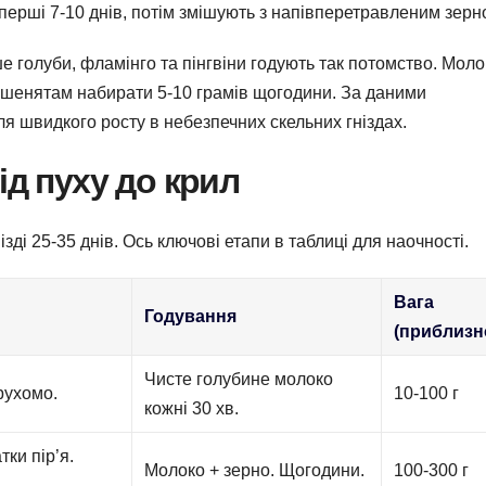
т перші 7-10 днів, потім змішують з напівперетравленим зерн
ше голуби, фламінго та пінгвіни годують так потомство. Моло
ашенятам набирати 5-10 грамів щогодини. За даними
ля швидкого росту в небезпечних скельних гніздах.
ід пуху до крил
зді 25-35 днів. Ось ключові етапи в таблиці для наочності.
Вага
Годування
(приблизн
Чисте голубине молоко
ерухомо.
10-100 г
кожні 30 хв.
тки пір’я.
Молоко + зерно. Щогодини.
100-300 г