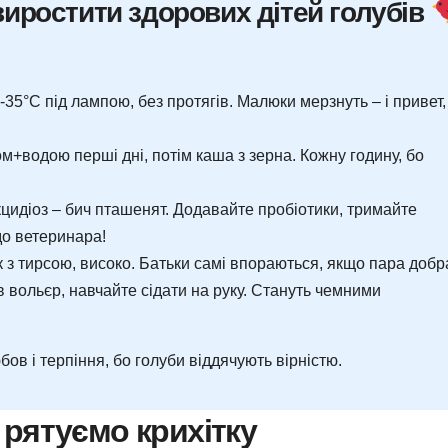
виростити здорових дітей голубів
-35°C під лампою, без протягів. Малюки мерзнуть – і привет,
+водою перші дні, потім каша з зерна. Кожну годину, бо
кцидіоз – бич пташенят. Додавайте пробіотики, тримайте
до ветеринара!
з тирсою, високо. Батьки самі впораються, якщо пара добр
в вольєр, навчайте сідати на руку. Стануть чемними
ов і терпіння, бо голуби віддячують вірністю.
рятуємо крихітку