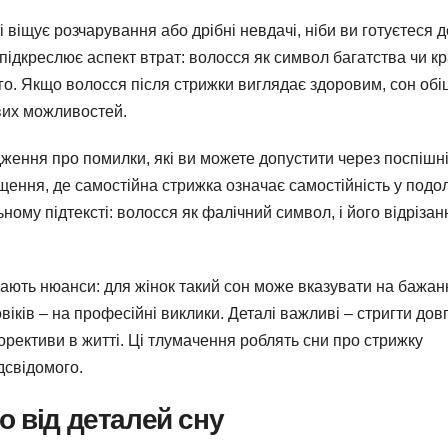
віщує розчарування або дрібні невдачі, ніби ви готуєтеся д
ідкреслює аспект втрат: волосся як символ багатства чи кра
ого. Якщо волосся після стрижки виглядає здоровим, сон обі
вих можливостей.
дження про помилки, які ви можете допустити через поспішні
щення, де самостійна стрижка означає самостійність у подо
ому підтексті: волосся як фалічний символ, і його відрізан
додають нюанси: для жінок такий сон може вказувати на бажан
овіків – на професійні виклики. Деталі важливі – стригти дов
корективи в житті. Ці тлумачення роблять сни про стрижку
дсвідомого.
о від деталей сну