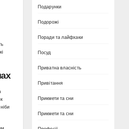
Подарунки
Подорожі
Поради та лайфхаки
ть
кі
Посуд
Приватна власність
нах
Привітання
а
Прикмети та сни
як
 ніби
Прикмети та сни
ям
Професії