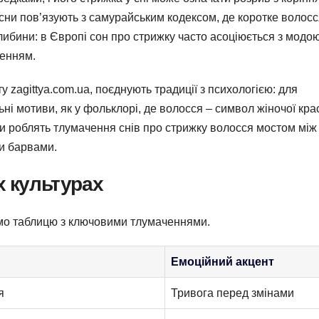
 сни пов’язують з самурайським кодексом, де коротке волосс
либини: в Європі сон про стрижку часто асоціюється з модою
щенням.
ту zagittya.com.ua, поєднують традиції з психологією: для
ні мотиви, як у фольклорі, де волосся – символ жіночої крас
ти роблять тлумачення снів про стрижку волосся мостом між
и барвами.
х культурах
емо таблицю з ключовими тлумаченнями.
Емоційний акцент
я
Тривога перед змінами