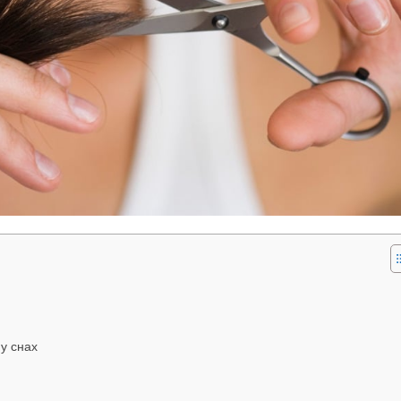
 у снах