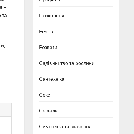
я –
 та
Психологія
Релігія
и, і
Розваги
Садівництво та рослини
Сантехніка
Секс
Серіали
Символіка та значення