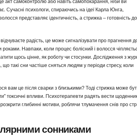
 це акт самоконтролю або навіть самопокарання, ніби ви
є. Сучасні психологи, спираючись на ідеї Карла Юнга,
волосся представляє ідентичність, а стрижка – готовність до
 відчуваєте радість, це може сигналізувати про прагнення д
ли роками. Навпаки, коли процес болісний і волосся чіпляєть
тратити щось цінне, як роботу чи стосунки. Дослідження з жу
ь, що такі сни частіше сняться людям у періоди стресу, коли
ся вам це після сварки з близькими? Тоді стрижка може бу
ти” токсичні впливи. Психотерапевти радять вести щоденни
 розкрити глибинні мотиви, роблячи тлумачення снів про ст
пулярними сонниками