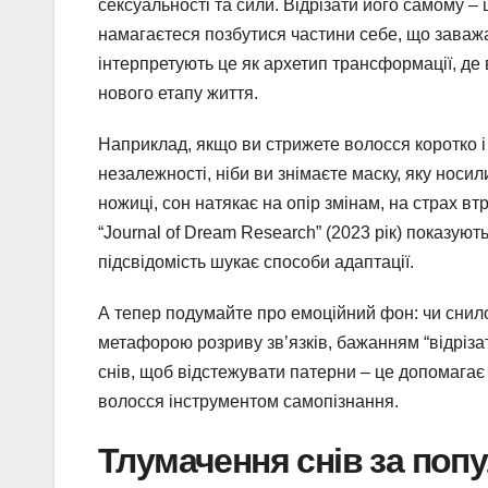
сексуальності та сили. Відрізати його самому –
намагаєтеся позбутися частини себе, що заважа
інтерпретують це як архетип трансформації, де 
нового етапу життя.
Наприклад, якщо ви стрижете волосся коротко і
незалежності, ніби ви знімаєте маску, яку носи
ножиці, сон натякає на опір змінам, на страх в
“Journal of Dream Research” (2023 рік) показуют
підсвідомість шукає способи адаптації.
А тепер подумайте про емоційний фон: чи снило
метафорою розриву зв’язків, бажанням “відріза
снів, щоб відстежувати патерни – це допомагає
волосся інструментом самопізнання.
Тлумачення снів за по