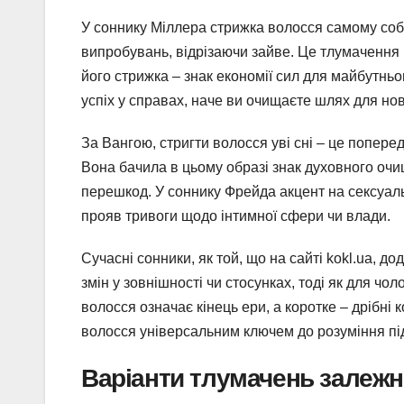
У соннику Міллера стрижка волосся самому собі 
випробувань, відрізаючи зайве. Це тлумачення п
його стрижка – знак економії сил для майбутнь
успіх у справах, наче ви очищаєте шлях для но
За Вангою, стригти волосся уві сні – це попере
Вона бачила в цьому образі знак духовного очи
перешкод. У соннику Фрейда акцент на сексуальн
прояв тривоги щодо інтимної сфери чи влади.
Сучасні сонники, як той, що на сайті kokl.ua, 
змін у зовнішності чи стосунках, тоді як для чол
волосся означає кінець ери, а коротке – дрібні 
волосся універсальним ключем до розуміння пі
Варіанти тлумачень залежн