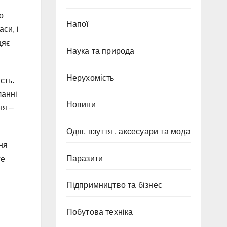
о
Напої
си, і
цяє
Наука та природа
Нерухомість
сть.
ланні
Новини
ня –
Одяг, взуття , аксесуари та мода
ня
Паразити
ге
Підпримництво та бізнес
Побутова техніка