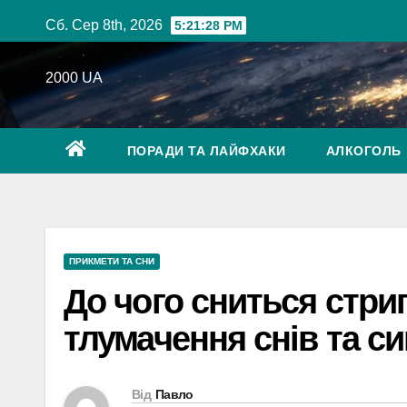
Перейти
Сб. Сер 8th, 2026
5:21:29 PM
до
вмісту
2000 UA
ПОРАДИ ТА ЛАЙФХАКИ
АЛКОГОЛЬ
ПРИКМЕТИ ТА СНИ
До чого сниться стриг
тлумачення снів та с
Від
Павло