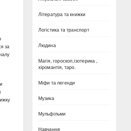
Література та книжки
Логістика та транспорт
о
Людина
ся за
рналу
Магія, гороскоп,ізотерика ,
хіромантія, таро.
Міфи та легенди
ти
к
Музика
рижку
Мульфільми
Навчання