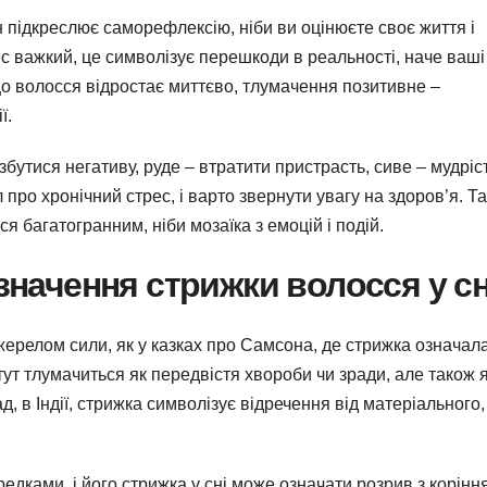
 підкреслює саморефлексію, ніби ви оцінюєте своє життя і
ес важкий, це символізує перешкоди в реальності, наче ваші
що волосся відростає миттєво, тлумачення позитивне –
ї.
збутися негативу, руде – втратити пристрасть, сиве – мудріс
про хронічний стрес, і варто звернути увагу на здоров’я. Та
я багатогранним, ніби мозаїка з емоцій і подій.
 значення стрижки волосся у с
ерелом сили, як у казках про Самсона, де стрижка означал
 тут тлумачиться як передвістя хвороби чи зради, але також 
д, в Індії, стрижка символізує відречення від матеріального,
едками, і його стрижка у сні може означати розрив з корінн