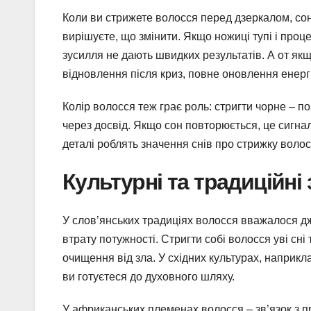
Коли ви стрижете волосся перед дзеркалом, сон
вирішуєте, що змінити. Якщо ножиці тупі і проц
зусилля не дають швидких результатів. А от як
відновлення після криз, повне оновлення енергі
Колір волосся теж грає роль: стригти чорне – по
через досвід. Якщо сон повторюється, це сигнал 
деталі роблять значення снів про стрижку волосс
Культурні та традиційні
У слов’янських традиціях волосся вважалося дж
втрату потужності. Стригти собі волосся уві сні
очищення від зла. У східних культурах, наприкла
ви готуєтеся до духовного шляху.
У африканських племенах волосся – зв’язок з пр