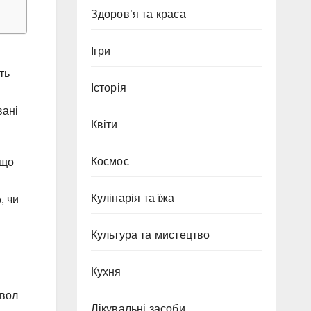
Здоров’я та краса
Ігри
ть
Історія
вані
Квіти
Космос
 що
Кулінарія та їжа
, чи
Культура та мистецтво
Кухня
мвол
Лікувальні засоби