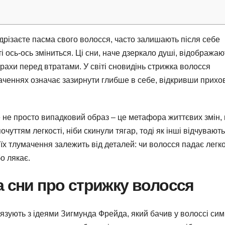
 відрізаєте пасма свого волосся, часто залишають після себе
ті ось-ось зміниться. Ці сни, наче дзеркало душі, відображаю
рахи перед втратами. У світі сновидінь стрижка волосся
наченнях означає зазирнути глибше в себе, відкривши прихо
це не просто випадковий образ – це метафора життєвих змін,
чуттям легкості, ніби скинули тягар, тоді як інші відчувають
і їх тлумачення залежить від деталей: чи волосся падає легко
о лякає.
а сни про стрижку волосся
’язують з ідеями Зигмунда Фрейда, який бачив у волоссі си