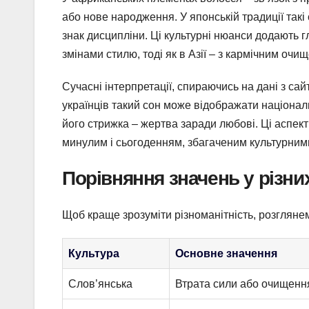
або нове народження. У японській традиції такі
знак дисципліни. Ці культурні нюанси додають г
змінами стилю, тоді як в Азії – з кармічним очи
Сучасні інтерпретації, спираючись на дані з сай
українців такий сон може відображати національ
його стрижка – жертва заради любові. Ці аспек
минулим і сьогоденням, збагаченим культурним
Порівняння значень у різни
Щоб краще зрозуміти різноманітність, розглян
Культура
Основне значення
Слов’янська
Втрата сили або очищенн