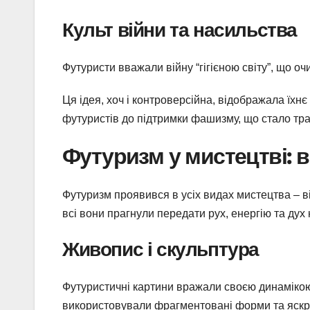
Культ війни та насильства
Футуристи вважали війну “гігієною світу”, що оч
Ця ідея, хоч і контроверсійна, відображала їхн
футуристів до підтримки фашизму, що стало трагі
Футуризм у мистецтві: ві
Футуризм проявився в усіх видах мистецтва – в
всі вони прагнули передати рух, енергію та дух 
Живопис і скульптура
Футуристичні картини вражали своєю динамікою
використовували фрагментовані форми та яскра