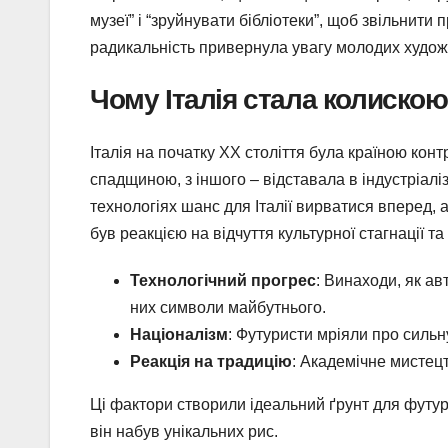
музеї” і “зруйнувати бібліотеки”, щоб звільнити
радикальність привернула увагу молодих художник
Чому Італія стала колиско
Італія на початку XX століття була країною кон
спадщиною, з іншого – відставала в індустріалі
технологіях шанс для Італії вирватися вперед, а
був реакцією на відчуття культурної стагнації т
Технологічний прогрес
: Винаходи, як ав
них символи майбутнього.
Націоналізм
: Футуристи мріяли про сильну
Реакція на традицію
: Академічне мистец
Ці фактори створили ідеальний ґрунт для футури
він набув унікальних рис.