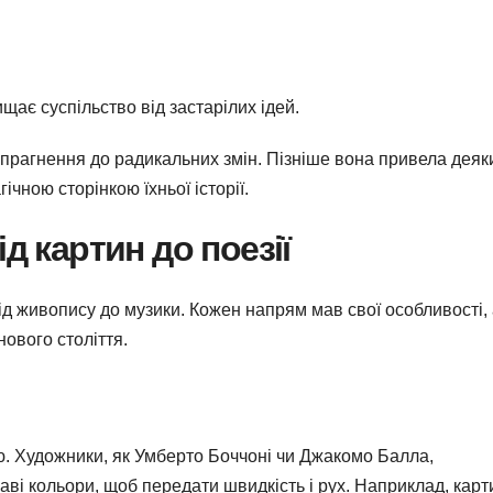
ищає суспільство від застарілих ідей.
є прагнення до радикальних змін. Пізніше вона привела деяк
чною сторінкою їхньої історії.
д картин до поезії
ід живопису до музики. Кожен напрям мав свої особливості,
нового століття.
. Художники, як Умберто Боччоні чи Джакомо Балла,
ві кольори, щоб передати швидкість і рух. Наприклад, карт