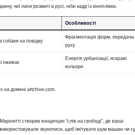
ину, чиї лапи розмиті в русі, ніби кадр із кіноплівки.
Особливості
Фрагментація форм, передача
 собаки на повідку
руху
Енергія урбанізації, яскраві
що оживає
кольори
х на домені artchive.com.
рінетті створив концепцію “слів на свободі”, де вірші
и використовували звукописи, щоб імітувати шум машин чи г