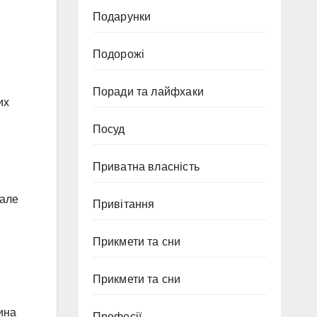
Подарунки
Подорожі
Поради та лайфхаки
их
Посуд
Приватна власність
 але
Привітання
Прикмети та сни
Прикмети та сни
ина
Професії