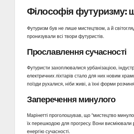
Філософія футуризму: ш
Футуризм був не лише мистецтвом, а й світогляд
пронизували всі твори футуристів.
Прославлення сучасності
Футуристи захоплювалися урбанізацією, індустрі
електричних ліхтарів стало для них новим хра
поїзди рухалися, ніби живі, а їхні форми розчин
Заперечення минулого
Марінетті проголошував, що “мистецтво минулог
їх перешкодою для прогресу. Вони висміювали 
енергію сучасності.