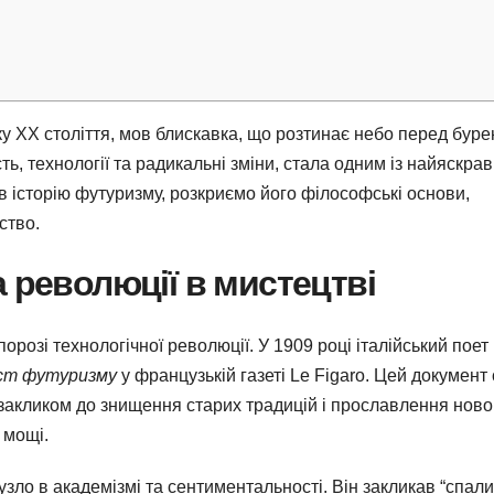
ку XX століття, мов блискавка, що розтинає небо перед буре
ь, технології та радикальні зміни, стала одним із найяскра
 в історію футуризму, розкриємо його філософські основи,
ство.
 революції в мистецтві
порозі технологічної революції. У 1909 році італійський поет
ст футуризму
у французькій газеті Le Figaro. Цей документ
 закликом до знищення старих традицій і прославлення ново
 мощі.
узло в академізмі та сентиментальності. Він закликав “спал