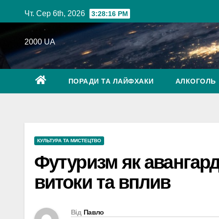
Перейти
Чт. Сер 6th, 2026
3:28:17 PM
до
вмісту
2000 UA
ПОРАДИ ТА ЛАЙФХАКИ
АЛКОГОЛЬ
КУЛЬТУРА ТА МИСТЕЦТВО
Футуризм як авангард
витоки та вплив
Від
Павло