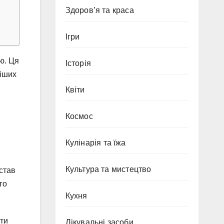
Здоров’я та краса
Ігри
ю. Ця
Історія
віших
Квіти
Космос
Кулінарія та їжа
Культура та мистецтво
 став
го
Кухня
ити
Лікувальні засоби