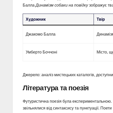
Балла
Динамізм собаки на повідку
зображує твар
Художник
Твір
Джакомо Балла
Динамізм
Умберто Боччоні
Місто, 
Джерело: аналіз мистецьких каталогів, доступни
Література та поезія
Футуристична поезія була експериментальною. Ма
звільнялися від синтаксису та пунктуації. Поет