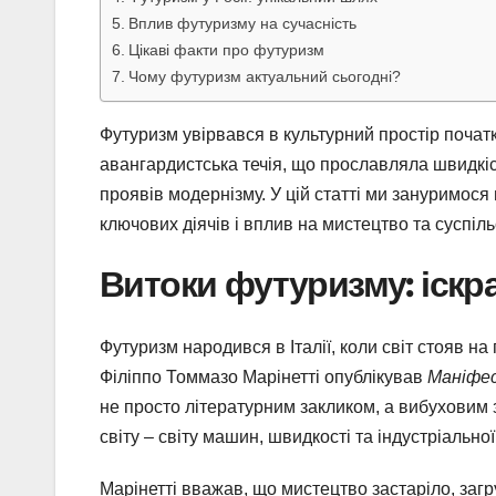
Вплив футуризму на сучасність
Цікаві факти про футуризм
Чому футуризм актуальний сьогодні?
Футуризм увірвався в культурний простір почат
авангардистська течія, що прославляла швидкіст
проявів модернізму. У цій статті ми зануримося
ключових діячів і вплив на мистецтво та суспіль
Витоки футуризму: іскра
Футуризм народився в Італії, коли світ стояв на 
Філіппо Томмазо Марінетті опублікував
Маніфе
не просто літературним закликом, а вибуховим
світу – світу машин, швидкості та індустріальної
Марінетті вважав, що мистецтво застаріло, загр