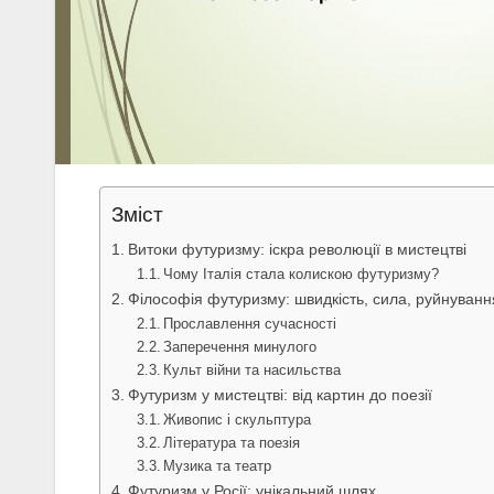
Зміст
Витоки футуризму: іскра революції в мистецтві
Чому Італія стала колискою футуризму?
Філософія футуризму: швидкість, сила, руйнуванн
Прославлення сучасності
Заперечення минулого
Культ війни та насильства
Футуризм у мистецтві: від картин до поезії
Живопис і скульптура
Література та поезія
Музика та театр
Футуризм у Росії: унікальний шлях