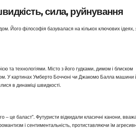
видкість, сила, руйнування
ом. Його філософія базувалася на кількох ключових ідеях, 
єю та технологіями. Місто з його гудками, димом і блиском
мом. У картинах Умберто Боччоні чи Джакомо Балла машини 
ялися в динаміці швидкості.
о – це баласт”. Футуристи відкидали класичні канони, вва
романтизм і сентиментальність, протиставляючи їм агресив