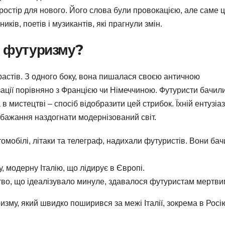
 простір для нового. Його слова були провокацією, але саме 
ів, поетів і музикантів, які прагнули змін.
ю футуризму?
трастів. З одного боку, вона пишалася своєю античною
зації порівняно з Францією чи Німеччиною. Футуристи бачил
 в мистецтві – спосіб відобразити цей стрибок. Їхній ентузіа
а бажання наздогнати модернізований світ.
томобілі, літаки та телеграф, надихали футуристів. Вони бач
, модерну Італію, що лідирує в Європі.
тво, що ідеалізувало минуле, здавалося футуристам мертви
зму, який швидко поширився за межі Італії, зокрема в Росію