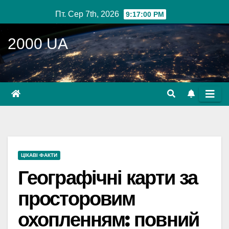
Перейти
Пт. Сер 7th, 2026
9:17:01 PM
до
вмісту
2000 UA
ЦІКАВІ ФАКТИ
Географічні карти за
просторовим
охопленням: повний