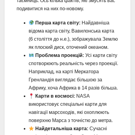
таємниць. Ось кілька фактів, які змусять вас
подивитися на них по-новому.
Перша карта світу:
Найдавніша
відома карта світу, Вавилонська карта
(6 століття до н.е.), зображувала Землю
як плоский диск, оточений океаном.
Проблема проекцій:
Усі карти світу
спотворюють реальність через проекції.
Наприклад, на карті Меркатора
Гренландія виглядає більшою за
Африку, хоча Африка в 14 разів більша.
Карти в космосі:
NASA
використовує спеціальні карти для
навігації марсоходів, які охоплюють
поверхню Марса з точністю до метра.
Найдетальніша карта:
Сучасні