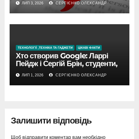
ЛИП 3, 2026
СЕРГІЄНКО ОЛЕКСАНДР
ТЕХНОЛОГІЇ ,ТЕХНІКА ТА ГАДЖЕТИ
ЦІКАВІ ФАКТИ
Хто створив Google: Ларрі
Пейдж і Сергій Брін, студенти,
чия ідея підкорила інтернет
ЛИП 1, 2026
СЕРГІЄНКО ОЛЕКСАНДР
Залишити відповідь
Щоб відправити коментар вам необхідно