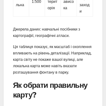
1:500
терит
ависо
льна
заход
орія
ка
и
Джерела даних: навчальні посібники з
картографії, географічні атласи.
Ця таблиця показує, як масштаб і охоплення
впливають на рівень деталізації. Наприклад,
карта світу не покаже вашої вулиці, але
локальна карта може навіть вказати
розташування фонтану в парку.
Як обрати правильну
карту?