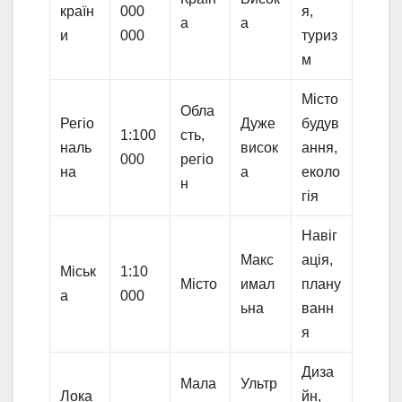
країн
000
я,
а
а
и
000
туриз
м
Місто
Обла
Регіо
Дуже
будув
1:100
сть,
наль
висок
ання,
000
регіо
на
а
еколо
н
гія
Навіг
Макс
ація,
Міськ
1:10
Місто
имал
плану
а
000
ьна
ванн
я
Диза
Мала
Ультр
Лока
йн,