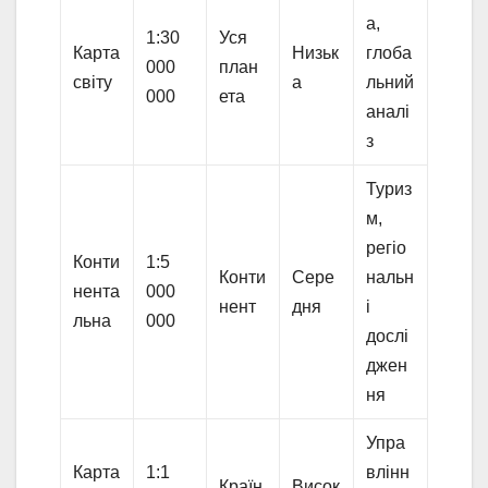
а,
1:30
Уся
Карта
Низьк
глоба
000
план
світу
а
льний
000
ета
аналі
з
Туриз
м,
регіо
Конти
1:5
Конти
Сере
нальн
нента
000
нент
дня
і
льна
000
дослі
джен
ня
Упра
Карта
1:1
влінн
Країн
Висок