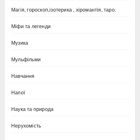
Магія, гороскоп,ізотерика , хіромантія, таро.
Міфи та легенди
Музика
Мульфільми
Навчання
Напої
Наука та природа
Нерухомість