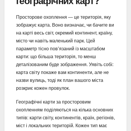
географічних карт?
Просторове охоплення — це територія, яку
зображує карта. Воно визначає, чи бачите ви
на карті весь світ, окремий континент, країну,
місто чи навіть маленький парк. Цей
параметр тісно пов’язаний із масштабом
карти: що більша територія, то менш
деталізованим буде зображення. Уявіть собі:
карта світу покаже вам континенти, але не
назви вулиць, тоді як план вашого міста
розкриє кожен провулок.
Географічні карти за просторовим
охопленням поділяються на кілька основних
типів: карти світу, континентів, країн, регіонів,
міст і локальних територій. Кожен тип має