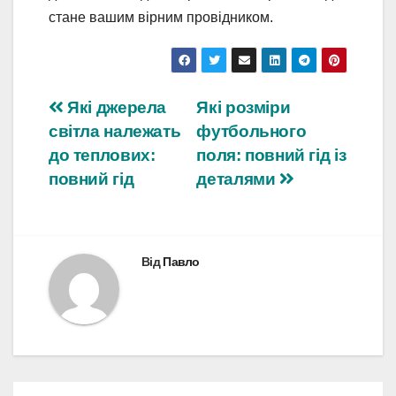
стане вашим вірним провідником.
Навігація
Які джерела
Які розміри
світла належать
футбольного
записів
до теплових:
поля: повний гід із
повний гід
деталями
Від
Павло