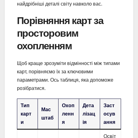
найдрібніші деталі світу навколо вас.
Порівняння карт за
просторовим
охопленням
Щоб краще зрозуміти відмінності між типами
карт, порівняємо їх за ключовими
параметрами. Ось таблиця, яка допоможе
розібратися.
Тип
Охоп
Дета
Заст
Мас
карт
ленн
лізац
осув
штаб
и
я
ія
ання
Освіт