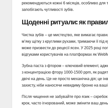
рекомендуються кожні 6 місяців, особливо для т
запобігають чутливості зубів.
Щоденні ритуали: як прави
Чистка зубів – це мистецтво, яке вимагає прав
м’яку щітку з круглими рухами, тримаючи її під к
може призвести до рецесії ясен. У 2025 році поп
відгуками користувачів на платформах як Web
Зубна паста з фтором – ключовий елемент, адже 
з концентрацією фтору 1000-1500 ppm, як радят
двічі на день. Це не просто механічна дія; це 
захисту, ніби наносячи невидиму броню на ваші
Після чищення не забувайте про язик – скребок
крок, часто ігнорований, може змінити ваш день