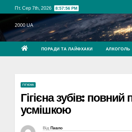
Перейти
Пт. Сер 7th, 2026
8:57:57 PM
до
вмісту
2000 UA
ПОРАДИ ТА ЛАЙФХАКИ
АЛКОГОЛЬ
ГІГІЄНА
Гігієна зубів: повний 
усмішкою
Від
Павло