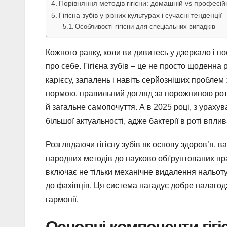
Порівняння методів гігієни: домашній vs професі
Гігієна зубів у різних культурах і сучасні тенденції
Особливості гігієни для спеціальних випадків
Кожного ранку, коли ви дивитесь у дзеркало і по
про себе. Гігієна зубів – це не просто щоденна 
карієсу, запалень і навіть серйозніших проблем з
нормою, правильний догляд за порожниною рота 
й загальне самопочуття. А в 2025 році, з урах
більшої актуальності, адже бактерії в роті впли
Розглядаючи гігієну зубів як основу здоров’я, в
народних методів до науково обґрунтованих пр
включає не тільки механічне видалення нальоту,
до фахівців. Ця система нагадує добре налагод
гармонії.
Основні компоненти гігіє