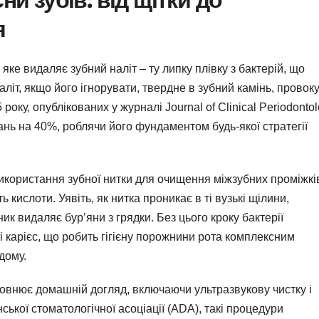
я
яке видаляє зубний наліт – ту липку плівку з бактерій, що
аліт, якщо його ігнорувати, твердне в зубний камінь, провок
 року, опублікованих у журналі Journal of Clinical Periodontol
нь на 40%, роблячи його фундаментом будь-якої стратегії
 використання зубної нитки для очищення міжзубних проміжкі
ь кислоти. Уявіть, як нитка проникає в ті вузькі щілини,
ик видаляє бур’яни з грядки. Без цього кроку бактерії
 карієс, що робить гігієну порожнини рота комплексним
дому.
оповнює домашній догляд, включаючи ультразвукову чистку і
ької стоматологічної асоціації (ADA), такі процедури