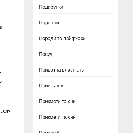
Подарунки
Подорожі
ані
Поради та лайфхаки
Посуд
е
Приватна власність
у
ь
Привітання
Прикмети та сни
еселу
Прикмети та сни
Професії