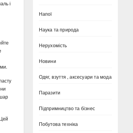
аль і
Напої
Наука та природа
уйте
Нерухомість
е
Новини
ми.
Одяг, взуття , аксесуари та мода
пасту
ини
Паразити
 шар
Підпримництво та бізнес
 Цей
Побутова техніка