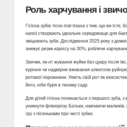
Роль харчування і звичо
Гігієна зубів тісно пов’язана з тим, що ви їсте,
напої створюють ідеальне середовище для бактері
зміцнюють зуби. Дослідження 2025 року з домену
знижує ризик карієсу на 30%, роблячи харчуван
Звички, як-от жування жуйки без цукру після їж
куріння чи надмірне вживання алкоголю руйнуют
ротової порожнини. Уявіть свій рот як екосисте
його, ніби буря в тихому саду.
Для дітей гігієна починається з першого зуба, 
уникнути флюорозу. Батьки, навчаючи малюків,
гру з пісеньками про чисті зубки.