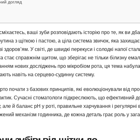
йний догляд
сміхаєтесь, ваші зуби розповідають історію про те, як ви дб
рутина з щіткою і пастою, а ціла система звичок, яка захищає
і здоров’ям. У світі, де швидкі перекуси і солодкі напої стал
стає справжнім щитом, що зберігає не тільки білизну емалі
уванням нових досліджень про мікробіом рота, ця тема набул
вають навіть на серцево-судинну систему.
арто почати з базових принципів, які еволюціонували від пр
актик. Сучасні стоматологи підкреслюють, що ефективний д
 але й баланс pH у роті, правильне харчування і регулярні 
жений механізм годинника, де кожна деталь грає роль у зага
ни зубів: від щітки до