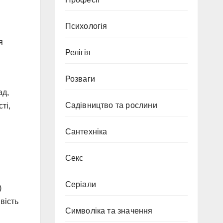
Психологія
я
Релігія
Розваги
ад,
Садівництво та рослини
ті,
Сантехніка
Секс
Серіали
)
вість
Символіка та значення