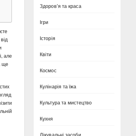
Здоров’я та краса
Ігри
аєте
Історія
 від
и
Квіти
, але
а ще
Космос
остих
Кулінарія та їжа
огляд
Культура та мистецтво
візити
льній
Кухня
Лікувальні засоби