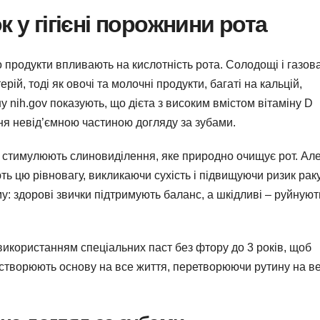
к у гігієні порожнини рота
 бо продукти впливають на кислотність рота. Солодощі і газов
й, тоді як овочі та молочні продукти, багаті на кальцій,
 nih.gov показують, що дієта з високим вмістом вітаміну D
ня невід’ємною частиною догляду за зубами.
і, стимулюють слиновиділення, яке природно очищує рот. Ал
ь цю рівновагу, викликаючи сухість і підвищуючи ризик рак
му: здорові звички підтримують баланс, а шкідливі – руйнуют
з використанням спеціальних паст без фтору до 3 років, щоб
 створюють основу на все життя, перетворюючи рутину на в