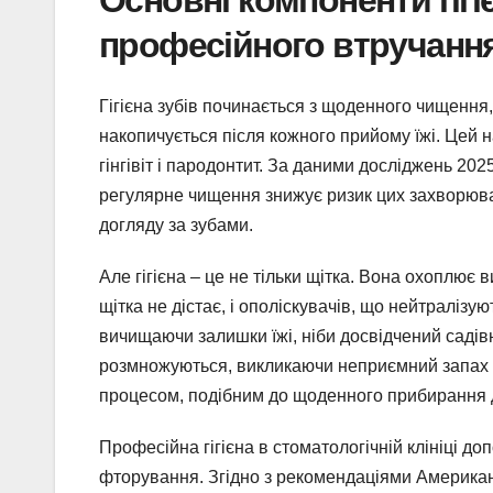
професійного втручанн
Гігієна зубів починається з щоденного чищення, 
накопичується після кожного прийому їжі. Цей н
гінгівіт і пародонтит. За даними досліджень 2025
регулярне чищення знижує ризик цих захворюва
догляду за зубами.
Але гігієна – це не тільки щітка. Вона охоплює
щітка не дістає, і ополіскувачів, що нейтралізуют
вичищаючи залишки їжі, ніби досвідчений садівн
розмножуються, викликаючи неприємний запах і
процесом, подібним до щоденного прибирання 
Професійна гігієна в стоматологічній клініці д
фторування. Згідно з рекомендаціями Американс