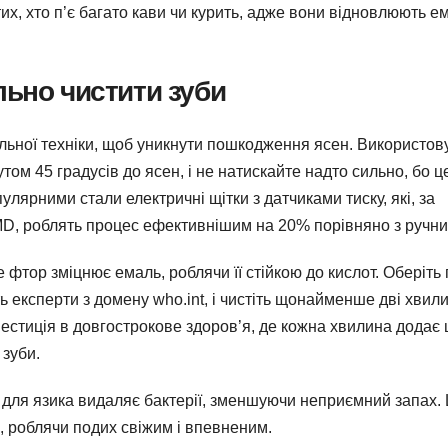
их, хто п’є багато кави чи курить, адже вони відновлюють ем
льно чистити зуби
ильної техніки, щоб уникнути пошкодження ясен. Використов
утом 45 градусів до ясен, і не натискайте надто сильно, бо ц
улярними стали електричні щітки з датчиками тиску, які, за
MD, роблять процес ефективнішим на 20% порівняно з ручни
фтор зміцнює емаль, роблячи її стійкою до кислот. Оберіть 
ь експерти з домену who.int, і чистіть щонайменше дві хвил
інвестиція в довгострокове здоров’я, де кожна хвилина додає
 зуби.
 для язика видаляє бактерії, зменшуючи неприємний запах.
, роблячи подих свіжим і впевненим.