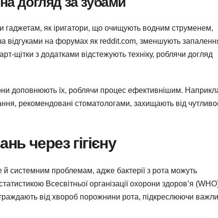
на догляд за зубами
яки гаджетам, як іригатори, що очищують водним струменем,
, за відгуками на форумах як reddit.com, зменшують запаленн
рт-щітки з додатками відстежують техніку, роблячи догляд
вони доповнюють їх, роблячи процес ефективнішим. Наприкл
ння, рекомендовані стоматологами, захищають від чутливос
нь через гігієну
але й системним проблемам, адже бактерії з рота можуть
статистикою Всесвітньої організації охорони здоров’я (WHO
страждають від хвороб порожнини рота, підкреслюючи важли