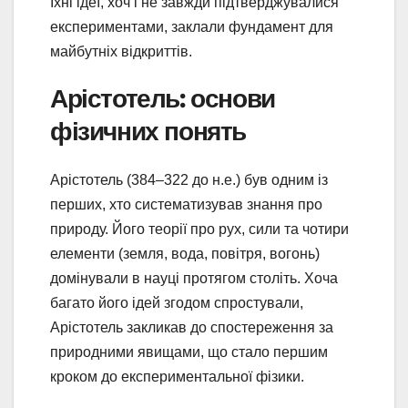
Їхні ідеї, хоч і не завжди підтверджувалися
експериментами, заклали фундамент для
майбутніх відкриттів.
Арістотель: основи
фізичних понять
Арістотель (384–322 до н.е.) був одним із
перших, хто систематизував знання про
природу. Його теорії про рух, сили та чотири
елементи (земля, вода, повітря, вогонь)
домінували в науці протягом століть. Хоча
багато його ідей згодом спростували,
Арістотель закликав до спостереження за
природними явищами, що стало першим
кроком до експериментальної фізики.