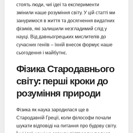
стоять люди, чиї ідеї та експерименти
змінили наше розуміння світу. У цій статті ми
зануримося в життя та досягнення видатних
фізиків, які залишили незгладимий слід у
науці. Від давньогрецьких мислителів до
сучасних геніїв – їхній внесок формує наше
сьогодення і майбутнє.
Фізика Стародавнього
світу: перші кроки до
розуміння природи
Фізика як наука зародилася ще в
Стародавній Греції, коли філософи почали
шукати відповіді на питання про будову світу.