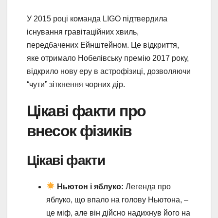
У 2015 році команда LIGO підтвердила
існування гравітаційних хвиль,
передбачених Ейнштейном. Це відкриття,
яке отримало Нобелівську премію 2017 року,
відкрило нову еру в астрофізиці, дозволяючи
“чути” зіткнення чорних дір.
Цікаві факти про
внесок фізиків
Цікаві факти
Ньютон і яблуко:
Легенда про
яблуко, що впало на голову Ньютона, –
це міф, але він дійсно надихнув його на