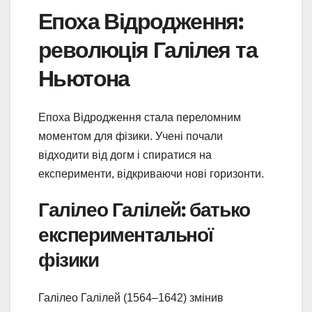
Епоха Відродження:
революція Галілея та
Ньютона
Епоха Відродження стала переломним
моментом для фізики. Учені почали
відходити від догм і спиратися на
експерименти, відкриваючи нові горизонти.
Галілео Галілей: батько
експериментальної
фізики
Галілео Галілей (1564–1642) змінив