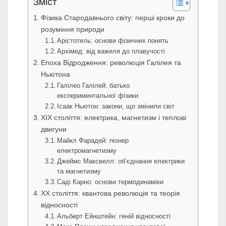
Зміст
Фізика Стародавнього світу: перші кроки до
розуміння природи
Арістотель: основи фізичних понять
Архімед: від важеля до плавучості
Епоха Відродження: революція Галілея та
Ньютона
Галілео Галілей: батько
експериментальної фізики
Ісаак Ньютон: закони, що змінили світ
ХІХ століття: електрика, магнетизм і теплові
двигуни
Майкл Фарадей: піонер
електромагнетизму
Джеймс Максвелл: об’єднання електрики
та магнетизму
Саді Карно: основи термодинаміки
ХХ століття: квантова революція та теорія
відносності
Альберт Ейнштейн: геній відносності