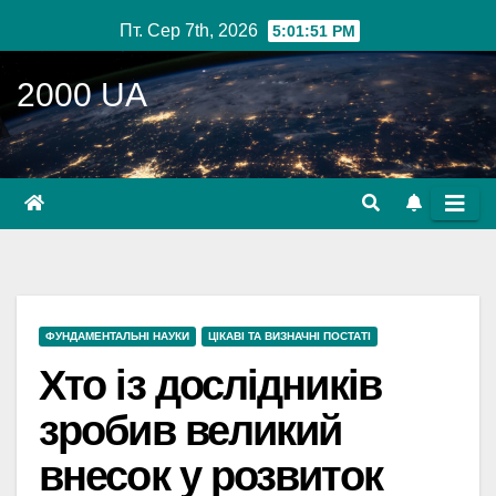
Перейти
Пт. Сер 7th, 2026
5:01:52 PM
до
вмісту
2000 UA
ФУНДАМЕНТАЛЬНІ НАУКИ
ЦІКАВІ ТА ВИЗНАЧНІ ПОСТАТІ
Хто із дослідників
зробив великий
внесок у розвиток