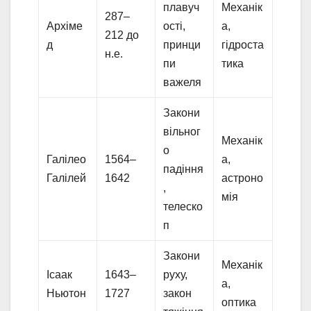
плавуч
Механік
287–
Архіме
ості,
а,
212 до
д
принци
гідроста
н.е.
пи
тика
важеля
Закони
вільног
Механік
о
Галілео
1564–
а,
падіння
Галілей
1642
астроно
,
мія
телеско
п
Закони
Механік
Ісаак
1643–
руху,
а,
Ньютон
1727
закон
оптика