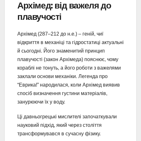
Архімед: від важеля до
плавучості
Архімед (287–212 до н.е.) – геній, чиї
відкриття в механіці та гідростатиці актуальні
й сьогодні. Його знаменитий принцип
плавучості (закон Архімеда) пояснює, чому
кораблі не тонуть, а його роботи з важелями
заклали основи механіки. Легенда про
“Еврика!” народилася, коли Архімед виявив
спосіб визначення густини матеріалів,
занурюючи їх у воду.
Ці давньогрецькі мислителі започаткували
науковий підхід, який через століття
трансформувався в сучасну фізику.