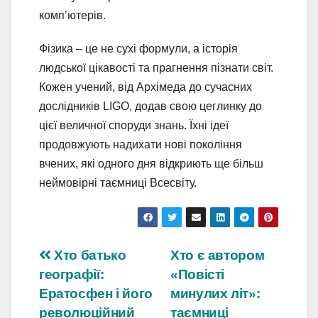
комп’ютерів.
Фізика – це не сухі формули, а історія
людської цікавості та прагнення пізнати світ.
Кожен учений, від Архімеда до сучасних
дослідників LIGO, додав свою цеглинку до
цієї величної споруди знань. Їхні ідеї
продовжують надихати нові покоління
вчених, які одного дня відкриють ще більш
неймовірні таємниці Всесвіту.
Навігація
Хто батько
Хто є автором
географії:
«Повісті
записів
Ератосфен і його
минулих літ»:
революційний
таємниці