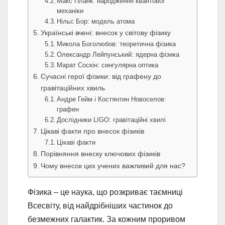
Макс Планк: народження квантової
механіки
Нільс Бор: модель атома
Українські вчені: внесок у світову фізику
Микола Боголюбов: теоретична фізика
Олександр Лейпунський: ядерна фізика
Марат Соскін: сингулярна оптика
Сучасні герої фізики: від графену до
гравітаційних хвиль
Андре Гейм і Костянтин Новоселов:
графен
Дослідники LIGO: гравітаційні хвилі
Цікаві факти про внесок фізиків
Цікаві факти
Порівняння внеску ключових фізиків
Чому внесок цих учених важливий для нас?
Фізика – це наука, що розкриває таємниці
Всесвіту, від найдрібніших частинок до
безмежних галактик. За кожним проривом