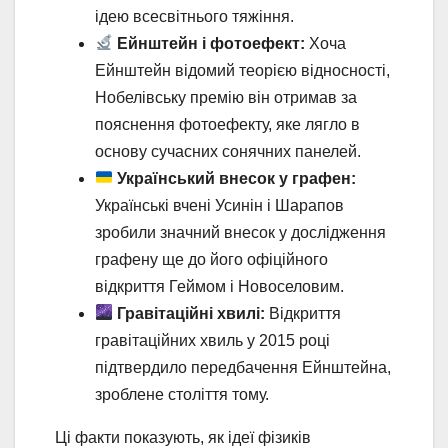
ідею всесвітнього тяжіння.
Ейнштейн і фотоефект:
Хоча
Ейнштейн відомий теорією відносності,
Нобелівську премію він отримав за
пояснення фотоефекту, яке лягло в
основу сучасних сонячних панелей.
Український внесок у графен:
Українські вчені Усинін і Шарапов
зробили значний внесок у дослідження
графену ще до його офіційного
відкриття Геймом і Новоселовим.
Гравітаційні хвилі:
Відкриття
гравітаційних хвиль у 2015 році
підтвердило передбачення Ейнштейна,
зроблене століття тому.
Ці факти показують, як ідеї фізиків