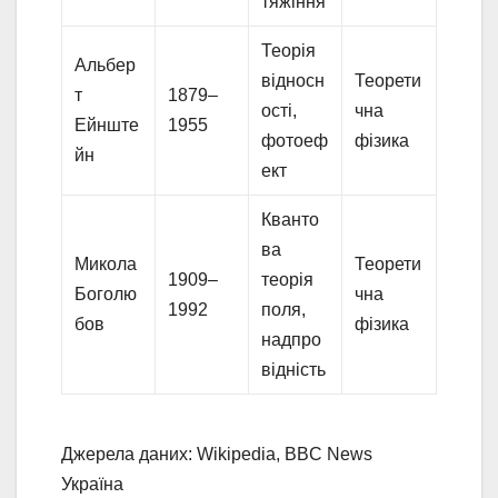
тяжіння
Теорія
Альбер
відносн
Теорети
т
1879–
ості,
чна
Ейнште
1955
фотоеф
фізика
йн
ект
Кванто
ва
Микола
Теорети
1909–
теорія
Боголю
чна
1992
поля,
бов
фізика
надпро
відність
Джерела даних: Wikipedia, BBC News
Україна