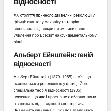
відносності
ХХ століття принесло дві великі революції у
фізиці: квантову механіку та теорію
відносності. Ці відкриття змінили наше
уявлення про Всесвіт на фундаментальному
рівні.
Альберт Ейнштейн: геній
відносності
Альберт Ейнштейн (1879–1955) – ім’я, що
асоціюється з революцією у фізиці. Його
спеціальна теорія відносності (1905)
показала, що час і простір не є абсолютними,
а залежать від швидкості спостерігача.
Знамените рівняння
E=mc²
пов’язало масу