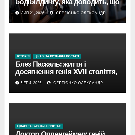
бодібілдингу, яка доводить, що
вік — це лише цифра
ЛИП 21, 2026
СЕРГІЄНКО ОЛЕКСАНДР
ІСТОРІЯ
ЦІКАВІ ТА ВИЗНАЧНІ ПОСТАТІ
Блез Паскаль: життя і
досягнення генія XVII століття,
який поєднав науку та віру
ЧЕР 4, 2026
СЕРГІЄНКО ОЛЕКСАНДР
ЦІКАВІ ТА ВИЗНАЧНІ ПОСТАТІ
Доктор Оппенгеймер: геній,