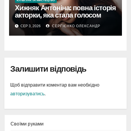
КУЛЬТУРА ТА МИСТЕЦТВО
Хижняк Антоніна: повна історія
акторки, яка стала голосом
покоління
СЕР 3, 2026
СЕРГІЄНКО ОЛЕКСАНДР
Залишити відповідь
Щоб відправити коментар вам необхідно
авторизуватись
.
Cвоїми руками