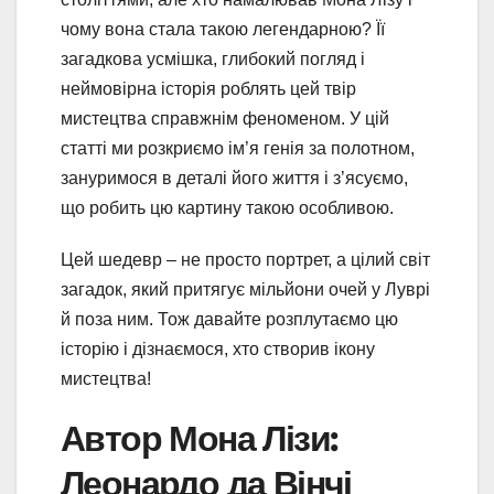
чому вона стала такою легендарною? Її
загадкова усмішка, глибокий погляд і
неймовірна історія роблять цей твір
мистецтва справжнім феноменом. У цій
статті ми розкриємо ім’я генія за полотном,
зануримося в деталі його життя і з’ясуємо,
що робить цю картину такою особливою.
Цей шедевр – не просто портрет, а цілий світ
загадок, який притягує мільйони очей у Луврі
й поза ним. Тож давайте розплутаємо цю
історію і дізнаємося, хто створив ікону
мистецтва!
Автор Мона Лізи:
Леонардо да Вінчі