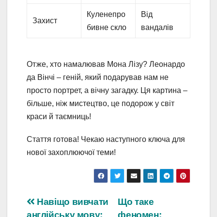
Куленепро
Від
Захист
бивне скло
вандалів
Отже, хто намалював Мона Лізу? Леонардо
да Вінчі – геній, який подарував нам не
просто портрет, а вічну загадку. Ця картина –
більше, ніж мистецтво, це подорож у світ
краси й таємниць!
Стаття готова! Чекаю наступного ключа для
нової захоплюючої теми!
Навігація
Навіщо вивчати
Що таке
англійську мову:
феномен: