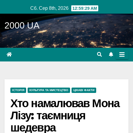
Перейти
Сб. Сер 8th, 2026
12:59:30 AM
до
вмісту
2000 UA
ІСТОРІЯ
КУЛЬТУРА ТА МИСТЕЦТВО
ЦІКАВІ ФАКТИ
Хто намалював Мона
Лізу: таємниця
шедевра