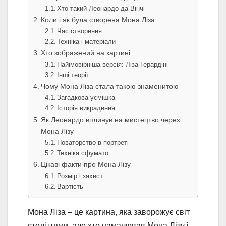
Хто такий Леонардо да Вінчі
Коли і як була створена Мона Ліза
Час створення
Техніка і матеріали
Хто зображений на картині
Найімовірніша версія: Ліза Герардіні
Інші теорії
Чому Мона Ліза стала такою знаменитою
Загадкова усмішка
Історія викрадення
Як Леонардо вплинув на мистецтво через
Мона Лізу
Новаторство в портреті
Техніка сфумато
Цікаві факти про Мона Лізу
Розмір і захист
Вартість
Мона Ліза – це картина, яка заворожує світ
століттями, але хто намалював Мона Лізу і