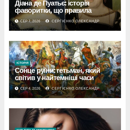
Діана де Пуатьє: історія
фаворитки, що правила
Францією
СЕР 7, 2026
СЕРГІЄНКО ОЛЕКСАНДР
ІСТОРІЯ
Сонце руїни: гетьман, який
світив у найтемніші часи
України
СЕР 4, 2026
СЕРГІЄНКО ОЛЕКСАНДР