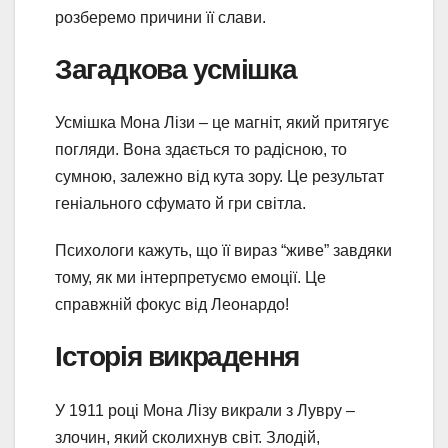
розберемо причини її слави.
Загадкова усмішка
Усмішка Мона Лізи – це магніт, який притягує
погляди. Вона здається то радісною, то
сумною, залежно від кута зору. Це результат
геніального сфумато й гри світла.
Психологи кажуть, що її вираз “живе” завдяки
тому, як ми інтерпретуємо емоції. Це
справжній фокус від Леонардо!
Історія викрадення
У 1911 році Мона Лізу викрали з Лувру –
злочин, який сколихнув світ. Злодій,