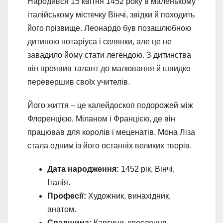
Народився 15 квітня 1452 року в маленькому
італійському містечку Вінчі, звідки й походить
його прізвище. Леонардо був позашлюбною
дитиною нотаріуса і селянки, але це не
завадило йому стати легендою. З дитинства
він проявив талант до малювання й швидко
перевершив своїх учителів.
Його життя – це калейдоскоп подорожей між
Флоренцією, Міланом і Францією, де він
працював для королів і меценатів. Мона Ліза
стала одним із його останніх великих творів.
Дата народження:
1452 рік, Вінчі,
Італія.
Професії:
Художник, винахідник,
анатом.
Спадщина:
Картини, креслення,