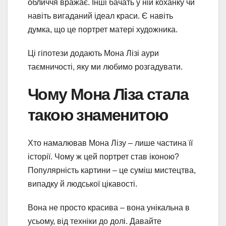
обличчя вражає. Інші бачать у ній коханку чи
навіть вигаданий ідеал краси. Є навіть
думка, що це портрет матері художника.
Ці гіпотези додають Мона Лізі аури
таємничості, яку ми любимо розгадувати.
Чому Мона Ліза стала
такою знаменитою
Хто намалював Мона Лізу – лише частина її
історії. Чому ж цей портрет став іконою?
Популярність картини – це суміш мистецтва,
випадку й людської цікавості.
Вона не просто красива – вона унікальна в
усьому, від техніки до долі. Давайте