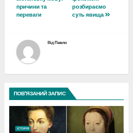
записів
причини та
розбираємо
переваги
суть явища
Від
Павло
ПОВ’ЯЗАНИЙ ЗАПИС
ІСТОРІЯ