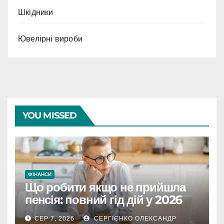
Шкідники
Ювелірні вироби
YOU MISSED
ФІНАНСИ
Що робити якщо не прийшла
пенсія: повний гід дій у 2026
році
СЕР 7, 2026
СЕРГІЄНКО ОЛЕКСАНДР