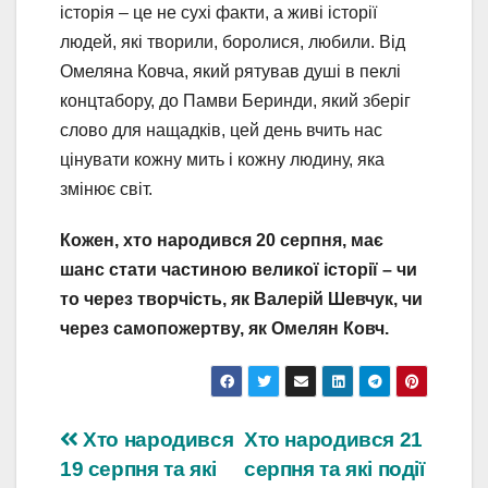
історія – це не сухі факти, а живі історії
людей, які творили, боролися, любили. Від
Омеляна Ковча, який рятував душі в пеклі
концтабору, до Памви Беринди, який зберіг
слово для нащадків, цей день вчить нас
цінувати кожну мить і кожну людину, яка
змінює світ.
Кожен, хто народився 20 серпня, має
шанс стати частиною великої історії – чи
то через творчість, як Валерій Шевчук, чи
через самопожертву, як Омелян Ковч.
Навігація
Хто народився
Хто народився 21
19 серпня та які
серпня та які події