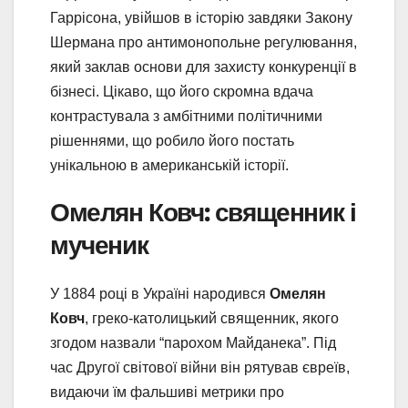
Гаррісона, увійшов в історію завдяки Закону
Шермана про антимонопольне регулювання,
який заклав основи для захисту конкуренції в
бізнесі. Цікаво, що його скромна вдача
контрастувала з амбітними політичними
рішеннями, що робило його постать
унікальною в американській історії.
Омелян Ковч: священник і
мученик
У 1884 році в Україні народився
Омелян
Ковч
, греко-католицький священник, якого
згодом назвали “парохом Майданека”. Під
час Другої світової війни він рятував євреїв,
видаючи їм фальшиві метрики про