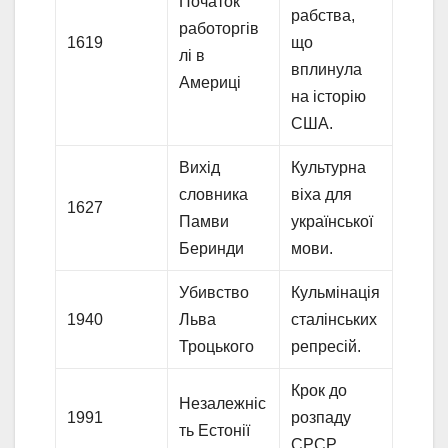
Початок
рабства,
работоргів
1619
що
лі в
вплинула
Америці
на історію
США.
Вихід
Культурна
словника
віха для
1627
Памви
української
Беринди
мови.
Убивство
Кульмінація
1940
Льва
сталінських
Троцького
репресій.
Крок до
Незалежніс
1991
розпаду
ть Естонії
СРСР.