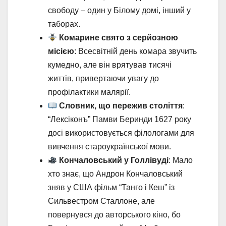
свободу – один у Білому домі, інший у
таборах.
Комарине свято з серйозною
місією
: Всесвітній день комара звучить
кумедно, але він врятував тисячі
життів, привертаючи увагу до
профілактики малярії.
Словник, що пережив століття
:
“Лексіконъ” Памви Беринди 1627 року
досі використовується філологами для
вивчення староукраїнської мови.
Кончаловський у Голлівуді
: Мало
хто знає, що Андрон Кончаловський
зняв у США фільм “Танго і Кеш” із
Сильвестром Сталлоне, але
повернувся до авторського кіно, бо