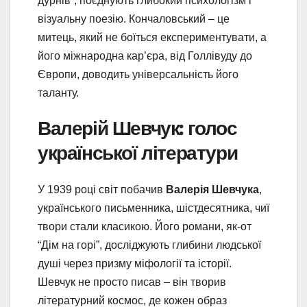
дурнів”, поєднують глибокий психологізм і
візуальну поезію. Кончаловський – це
митець, який не боїться експериментувати, а
його міжнародна кар’єра, від Голлівуду до
Європи, доводить універсальність його
таланту.
Валерій Шевчук: голос
української літератури
У 1939 році світ побачив
Валерія Шевчука
,
українського письменника, шістдесятника, чиї
твори стали класикою. Його романи, як-от
“Дім на горі”, досліджують глибини людської
душі через призму міфології та історії.
Шевчук не просто писав – він творив
літературний космос, де кожен образ