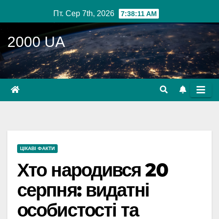
Перейти
Пт. Сер 7th, 2026
7:38:12 AM
до
вмісту
2000 UA
ЦІКАВІ ФАКТИ
Хто народився 20
серпня: видатні
особистості та