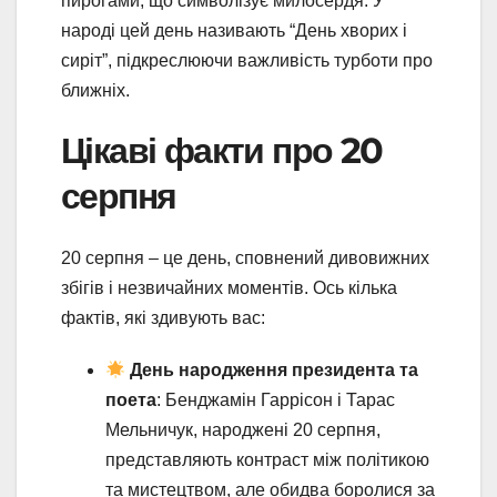
пирогами, що символізує милосердя. У
народі цей день називають “День хворих і
сиріт”, підкреслюючи важливість турботи про
ближніх.
Цікаві факти про 20
серпня
20 серпня – це день, сповнений дивовижних
збігів і незвичайних моментів. Ось кілька
фактів, які здивують вас:
День народження президента та
поета
: Бенджамін Гаррісон і Тарас
Мельничук, народжені 20 серпня,
представляють контраст між політикою
та мистецтвом, але обидва боролися за