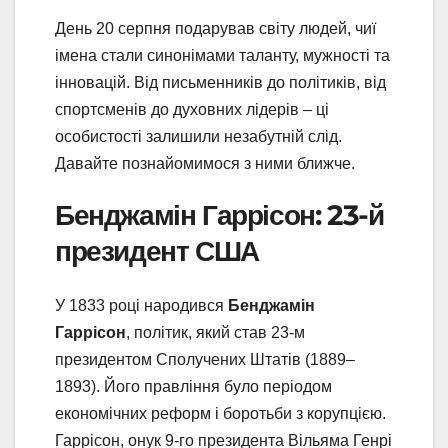
День 20 серпня подарував світу людей, чиї
імена стали синонімами таланту, мужності та
інновацій. Від письменників до політиків, від
спортсменів до духовних лідерів – ці
особистості залишили незабутній слід.
Давайте познайомимося з ними ближче.
Бенджамін Гаррісон: 23-й
президент США
У 1833 році народився
Бенджамін
Гаррісон
, політик, який став 23-м
президентом Сполучених Штатів (1889–
1893). Його правління було періодом
економічних реформ і боротьби з корупцією.
Гаррісон, онук 9-го президента Вільяма Генрі