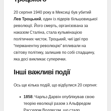
20 серпня 1940 року в Мексиці був убитий
Лев Троцький
, один із лідерів більшовицької
революції. Його смерть, організована за
наказом Сталіна, стала кульмінацією
політичних чисток. Троцький, чиї ідеї про
“перманентну революцію” впливали на
світову політику, залишив по собі спадщину,
яка досі викликає суперечки.
Інші важливі події
Ось ще кілька подій, що відбулися 20 серпня:
1858
: Чарльз Дарвін опублікував свою
теорію еволюції разом з Альфредом
Расселом Воллесом, що стало