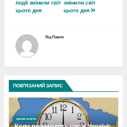
записів
події змінили світ
змінили світ
цього дня
цього дня
Від
Павло
ПОВ’ЯЗАНИЙ ЗАПИС
ЦІКАВІ ФАКТИ
Коли переводять час в Україні: