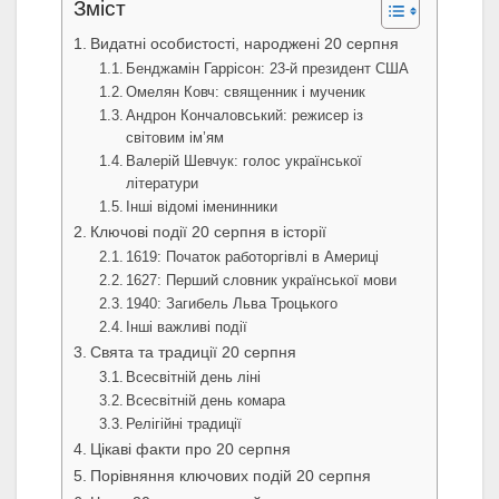
Зміст
Видатні особистості, народжені 20 серпня
Бенджамін Гаррісон: 23-й президент США
Омелян Ковч: священник і мученик
Андрон Кончаловський: режисер із
світовим ім’ям
Валерій Шевчук: голос української
літератури
Інші відомі іменинники
Ключові події 20 серпня в історії
1619: Початок работоргівлі в Америці
1627: Перший словник української мови
1940: Загибель Льва Троцького
Інші важливі події
Свята та традиції 20 серпня
Всесвітній день ліні
Всесвітній день комара
Релігійні традиції
Цікаві факти про 20 серпня
Порівняння ключових подій 20 серпня