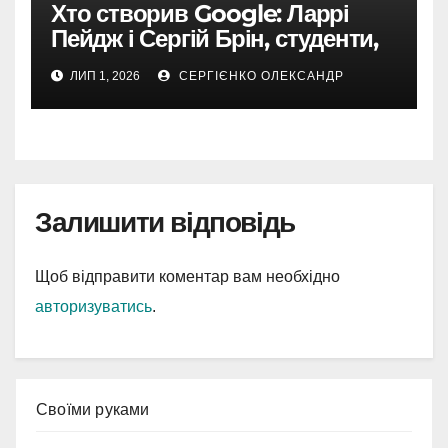
Хто створив Google: Ларрі
Пейдж і Сергій Брін, студенти,
чия ідея підкорила інтернет
ЛИП 1, 2026
СЕРГІЄНКО ОЛЕКСАНДР
Залишити відповідь
Щоб відправити коментар вам необхідно
авторизуватись
.
Cвоїми руками