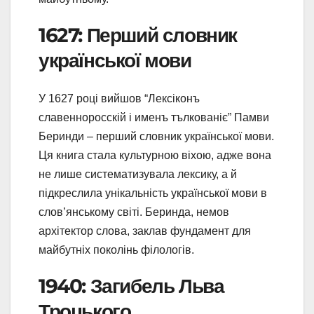
1627: Перший словник
української мови
У 1627 році вийшов “Лексіконъ
славенноросскій і именъ тълкованіє” Памви
Беринди – перший словник української мови.
Ця книга стала культурною віхою, адже вона
не лише систематизувала лексику, а й
підкреслила унікальність української мови в
слов’янському світі. Беринда, немов
архітектор слова, заклав фундамент для
майбутніх поколінь філологів.
1940: Загибель Льва
Троцького