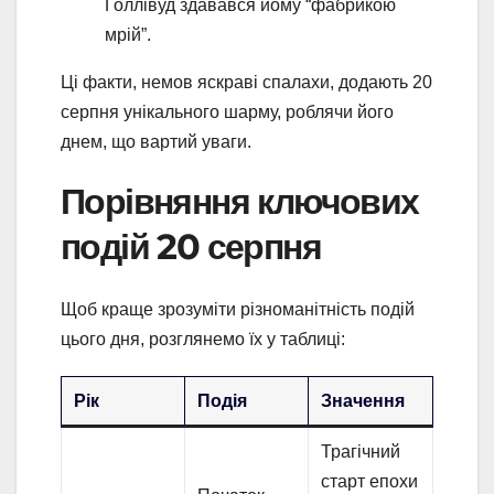
Голлівуд здавався йому “фабрикою
мрій”.
Ці факти, немов яскраві спалахи, додають 20
серпня унікального шарму, роблячи його
днем, що вартий уваги.
Порівняння ключових
подій 20 серпня
Щоб краще зрозуміти різноманітність подій
цього дня, розглянемо їх у таблиці:
Рік
Подія
Значення
Трагічний
старт епохи