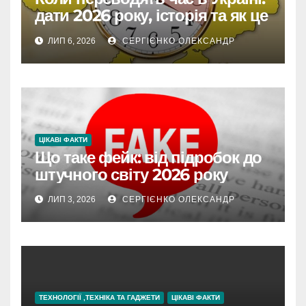
дати 2026 року, історія та як це
впливає на життя
ЛИП 6, 2026
СЕРГІЄНКО ОЛЕКСАНДР
ЦІКАВІ ФАКТИ
Що таке фейк: від підробок до
штучного світу 2026 року
ЛИП 3, 2026
СЕРГІЄНКО ОЛЕКСАНДР
ТЕХНОЛОГІЇ ,ТЕХНІКА ТА ГАДЖЕТИ
ЦІКАВІ ФАКТИ