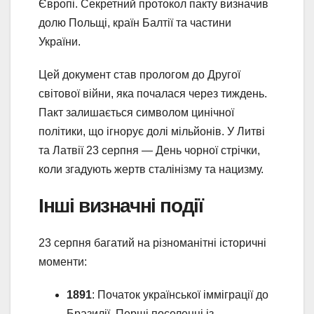
Європі. Секретний протокол пакту визначив
долю Польщі, країн Балтії та частини
України.
Цей документ став прологом до Другої
світової війни, яка почалася через тиждень.
Пакт залишається символом цинічної
політики, що ігнорує долі мільйонів. У Литві
та Латвії 23 серпня — День чорної стрічки,
коли згадують жертв сталінізму та нацизму.
Інші визначні події
23 серпня багатий на різноманітні історичні
моменти:
1891
: Початок української імміграції до
Бразилії. Перші поселенці із