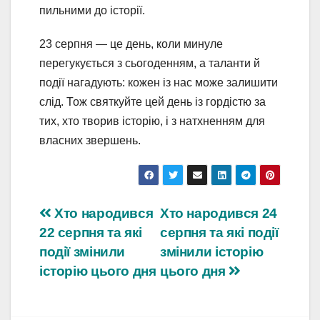
пильними до історії.
23 серпня — це день, коли минуле
перегукується з сьогоденням, а таланти й
події нагадують: кожен із нас може залишити
слід. Тож святкуйте цей день із гордістю за
тих, хто творив історію, і з натхненням для
власних звершень.
Навігація
Хто народився
Хто народився 24
22 серпня та які
серпня та які події
записів
події змінили
змінили історію
історію цього дня
цього дня