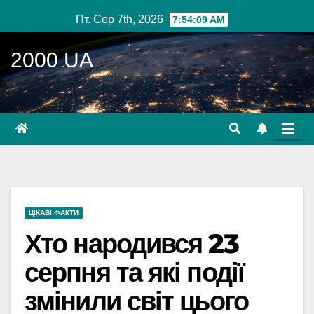
Перейти
Пт. Сер 7th, 2026
7:54:11 AM
до
вмісту
2000 UA
ЦІКАВІ ФАКТИ
Хто народився 23
серпня та які події
змінили світ цього