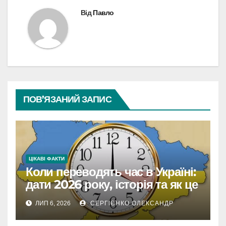
Від
Павло
ПОВ’ЯЗАНИЙ ЗАПИС
ЦІКАВІ ФАКТИ
Коли переводять час в Україні:
дати 2026 року, історія та як це
впливає на життя
ЛИП 6, 2026
СЕРГІЄНКО ОЛЕКСАНДР