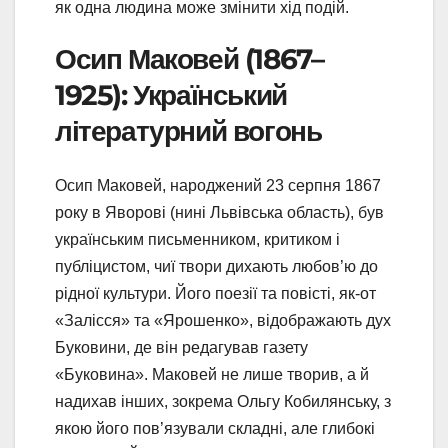
як одна людина може змінити хід подій.
Осип Маковей (1867–
1925): Український
літературний вогонь
Осип Маковей, народжений 23 серпня 1867
року в Яворові (нині Львівська область), був
українським письменником, критиком і
публіцистом, чиї твори дихають любов’ю до
рідної культури. Його поезії та повісті, як-от
«Залісся» та «Ярошенко», відображають дух
Буковини, де він редагував газету
«Буковина». Маковей не лише творив, а й
надихав інших, зокрема Ольгу Кобилянську, з
якою його пов’язували складні, але глибокі