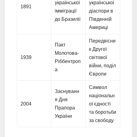
української
української
1891
імміграції
діаспори в
до Бразилії
Південній
Америці
Передвісни
Пакт
к Другої
Молотова-
1939
світової
Ріббентроп
війни, поділ
а
Європи
Символ
Заснуванн
національн
я Дня
2004
ої єдності
Прапора
та боротьби
України
за свободу