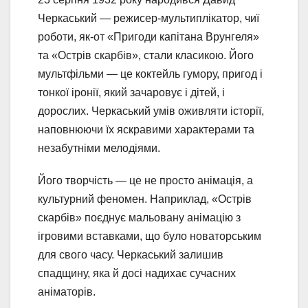
Черкаський — режисер-мультиплікатор, чиї
роботи, як-от «Пригоди капітана Врунгеля»
та «Острів скарбів», стали класикою. Його
мультфільми — це коктейль гумору, пригод і
тонкої іронії, який зачаровує і дітей, і
дорослих. Черкаський умів оживляти історії,
наповнюючи їх яскравими характерами та
незабутніми мелодіями.
Його творчість — це не просто анімація, а
культурний феномен. Наприклад, «Острів
скарбів» поєднує мальовану анімацію з
ігровими вставками, що було новаторським
для свого часу. Черкаський залишив
спадщину, яка й досі надихає сучасних
аніматорів.