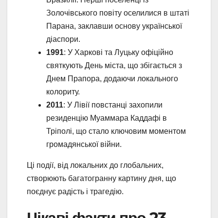
Золочівського повіту оселилися в штаті
Парана, заклавши основу української
діаспори.
1991
: У Харкові та Луцьку офіційно
святкують День міста, що збігається з
Днем Прапора, додаючи локального
колориту.
2011
: У Лівії повстанці захопили
резиденцію Муаммара Каддафі в
Тріполі, що стало ключовим моментом
громадянської війни.
Ці події, від локальних до глобальних,
створюють багатогранну картину дня, що
поєднує радість і трагедію.
Цікаві факти про 23