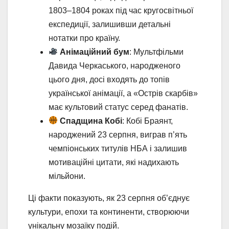
1803–1804 роках під час кругосвітньої
експедиції, залишивши детальні
нотатки про країну.
Анімаційний бум
: Мультфільми
Давида Черкаського, народженого
цього дня, досі входять до топів
української анімації, а «Острів скарбів»
має культовий статус серед фанатів.
Спадщина Кобі
: Кобі Браянт,
народжений 23 серпня, виграв п’ять
чемпіонських титулів НБА і залишив
мотиваційні цитати, які надихають
мільйони.
Ці факти показують, як 23 серпня об’єднує
культури, епохи та континенти, створюючи
унікальну мозаїку подій.