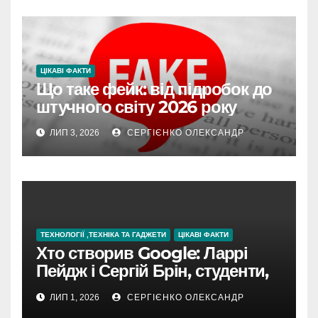
ЦІКАВІ ФАКТИ
Що таке фейк: від підробок до
штучного світу 2026 року
ЛИП 3, 2026
СЕРГІЄНКО ОЛЕКСАНДР
ТЕХНОЛОГІЇ ,ТЕХНІКА ТА ГАДЖЕТИ
ЦІКАВІ ФАКТИ
Хто створив Google: Ларрі
Пейдж і Сергій Брін, студенти,
чия ідея підкорила інтернет
ЛИП 1, 2026
СЕРГІЄНКО ОЛЕКСАНДР