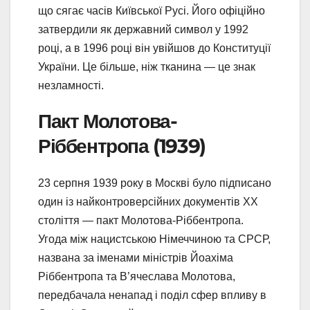
що сягає часів Київської Русі. Його офіційно
затвердили як державний символ у 1992
році, а в 1996 році він увійшов до Конституції
України. Це більше, ніж тканина — це знак
незламності.
Пакт Молотова-
Ріббентропа (1939)
23 серпня 1939 року в Москві було підписано
один із найконтроверсійних документів XX
століття — пакт Молотова-Ріббентропа.
Угода між нацистською Німеччиною та СРСР,
названа за іменами міністрів Йоахіма
Ріббентропа та В’ячеслава Молотова,
передбачала ненапад і поділ сфер впливу в