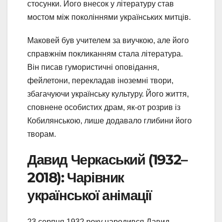
стосунки. Його внесок у літературу став
мостом між поколіннями українських митців.
Маковей був учителем за виучкою, але його
справжнім покликанням стала література.
Він писав гумористичні оповідання,
фейлетони, перекладав іноземні твори,
збагачуючи українську культуру. Його життя,
сповнене особистих драм, як-от розрив із
Кобилянською, лише додавало глибини його
творам.
Давид Черкаський (1932–
2018): Чарівник
української анімації
23 серпня 1932 року народився Давид