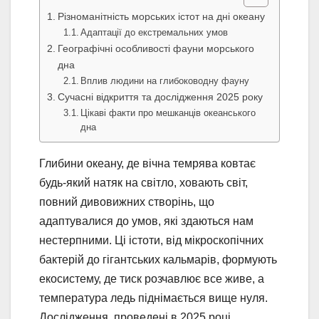
Різноманітність морських істот на дні океану
Адаптації до екстремальних умов
Географічні особливості фауни морського
дна
Вплив людини на глибоководну фауну
Сучасні відкриття та дослідження 2025 року
Цікаві факти про мешканців океанського
дна
Глибини океану, де вічна темрява ковтає
будь-який натяк на світло, ховають світ,
повний дивовижних створінь, що
адаптувалися до умов, які здаються нам
нестерпними. Ці істоти, від мікроскопічних
бактерій до гігантських кальмарів, формують
екосистему, де тиск розчавлює все живе, а
температура ледь піднімається вище нуля.
Дослідження, проведені в 2025 році,