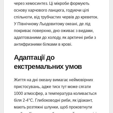
через хемосинтез. Ці мікроби формують
основу харчового ланцюга, годуючи цілі
спільноти, від трубчастих червів до креветок.
У Північному Льодовитому океані, де лід
покриває поверхню, дно оживає з видами,
адаптованими до холоду, як арктичні риби з
антифризними білками в крові.
Адаптації до
екстремальних умов
Життя на дні океану вимагає неймовірних
пристосувань, адже тиск тут може сягати
1000 атмосфер, а температура коливається
біля 2-4°C. Глибоководні риби, як ідіакант,
мають розтяжні шлунки, щоб проковтнути