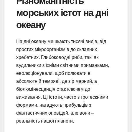
Різноманітність
морських істот на дні
океану
На дні океану мешкають тисячі видів, від
простих мікроорганізмів до складних
хребетних. Глибоководні риби, такі як
вудильники з їхніми світними приманками,
еволюціонували, щоб полювати в
абсолютній темряві, де зір марний, а
біолюмінесценція стає ключем до
виживання. Ці істоти, часто з гротескними
формами, нагадують прибульців з
фантастичних оповідей, але вони –
реальність нашої планети.