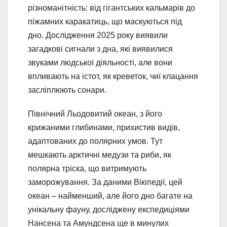
різноманітність: від гігантських кальмарів до
піжамних каракатиць, що маскуються під
дно. Дослідження 2025 року виявили
загадкові сигнали з дна, які виявилися
звуками людської діяльності, але вони
впливають на істот, як креветок, чиї клацання
засліплюють сонари.
Північний Льодовитий океан, з його
крижаними глибинами, прихистив видів,
адаптованих до полярних умов. Тут
мешкають арктичні медузи та риби, як
полярна тріска, що витримують
заморожування. За даними Вікіпедії, цей
океан – найменший, але його дно багате на
унікальну фауну, досліджену експедиціями
Нансена та Амундсена ще в минулих