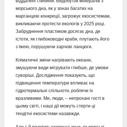
віддалені глибини. Видобуток мінералів з
морського дна, як у зонах багатих на
марганцеві конкреції, загрожує екосистемам,
викликаючи протести екологів у 2025 році.
Забруднення пластиком досягає дна, де
істоти, як глибоководні краби, плутають його
з їжею, порушуючи харчові ланцюги.
Кліматичні зміни нагрівають океани,
змушуючи види мігрувати глибше, де умови
суворіші. Дослідження показують, що
підвищення температури впливає на
гідротермальні спільноти, роблячи їх
вразливими. Ми, люди, – непрохані гості в
цьому світі, і наші дії можуть стерти ці
тендітні екосистеми назавжди.
Але є й позитив: охоронні зони, як морські