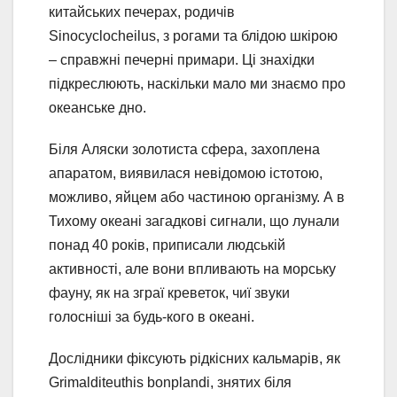
китайських печерах, родичів
Sinocyclocheilus, з рогами та блідою шкірою
– справжні печерні примари. Ці знахідки
підкреслюють, наскільки мало ми знаємо про
океанське дно.
Біля Аляски золотиста сфера, захоплена
апаратом, виявилася невідомою істотою,
можливо, яйцем або частиною організму. А в
Тихому океані загадкові сигнали, що лунали
понад 40 років, приписали людській
активності, але вони впливають на морську
фауну, як на зграї креветок, чиї звуки
голосніші за будь-кого в океані.
Дослідники фіксують рідкісних кальмарів, як
Grimalditeuthis bonplandi, знятих біля