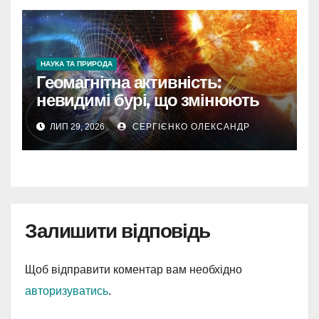
НАУКА ТА ПРИРОДА
Геомагнітна активність:
невидимі бурі, що змінюють
наш світ
ЛИП 29, 2026
СЕРГІЄНКО ОЛЕКСАНДР
Залишити відповідь
Щоб відправити коментар вам необхідно
авторизуватись
.