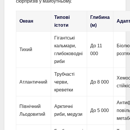
сюрпризів у майбутньому.
Типові
Глибина
Океан
Адапт
істоти
(м)
Гігантські
кальмари,
До 11
Біолю
Тихий
глибоководні
000
розтя
риби
Трубчасті
Хемос
Атлантичний
черви,
До 8 000
стійкі
креветки
Антиф
Північний
Арктичні
До 5 000
повіл
Льодовитий
риби, медузи
метаб