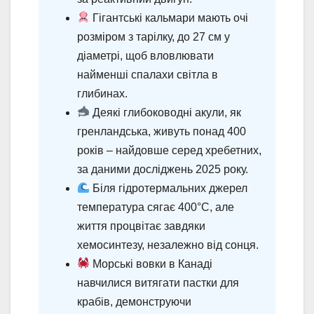
Гігантські кальмари мають очі
розміром з тарілку, до 27 см у
діаметрі, щоб вловлювати
найменші спалахи світла в
глибинах.
Деякі глибоководні акули, як
гренландська, живуть понад 400
років – найдовше серед хребетних,
за даними досліджень 2025 року.
Біля гідротермальних джерел
температура сягає 400°C, але
життя процвітає завдяки
хемосинтезу, незалежно від сонця.
Морські вовки в Канаді
навчилися витягати пастки для
крабів, демонструючи