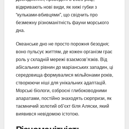
відкривають нові види, як хижі губки з
“кульками-вбивцями”, що свідчить про
безмежну різноманітність фауни морського
дна.
Океанське дно не просто порожня безодня;
воно пульсує життям, де кожен організм грає
роль у складній мережі взаємозв’язків. Від
абісальних рівнин до маріанських западин, ці
середовища формувалися мільйонами років,
створюючи ніші для унікальних адаптацій.
Морські біологи, озброєні глибоководними
апаратами, постійно знаходять сюрпризи, як
таємничий золотий об’єкт біля Аляски, який
виявився невідомою істотою.