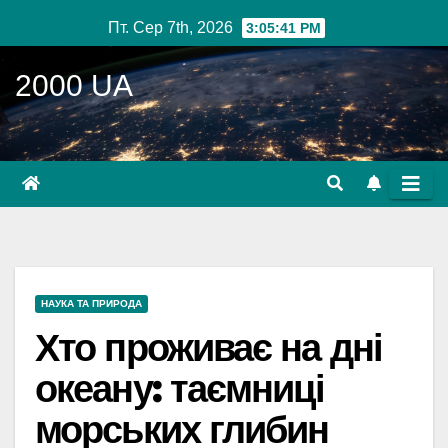
Перейти
Пт. Сер 7th, 2026
3:05:43 PM
до
вмісту
2000 UA
НАУКА ТА ПРИРОДА
Хто проживає на дні
океану: таємниці
морських глибин