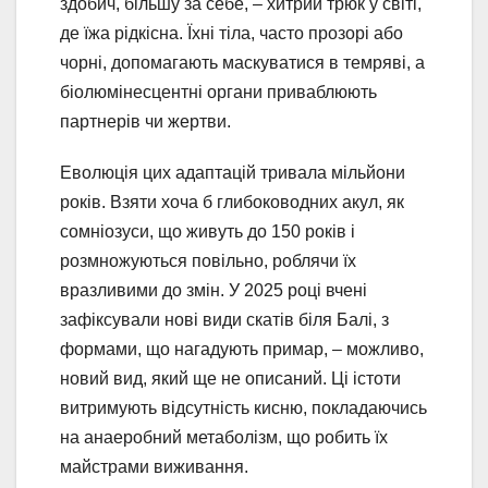
здобич, більшу за себе, – хитрий трюк у світі,
де їжа рідкісна. Їхні тіла, часто прозорі або
чорні, допомагають маскуватися в темряві, а
біолюмінесцентні органи приваблюють
партнерів чи жертви.
Еволюція цих адаптацій тривала мільйони
років. Взяти хоча б глибоководних акул, як
сомніозуси, що живуть до 150 років і
розмножуються повільно, роблячи їх
вразливими до змін. У 2025 році вчені
зафіксували нові види скатів біля Балі, з
формами, що нагадують примар, – можливо,
новий вид, який ще не описаний. Ці істоти
витримують відсутність кисню, покладаючись
на анаеробний метаболізм, що робить їх
майстрами виживання.