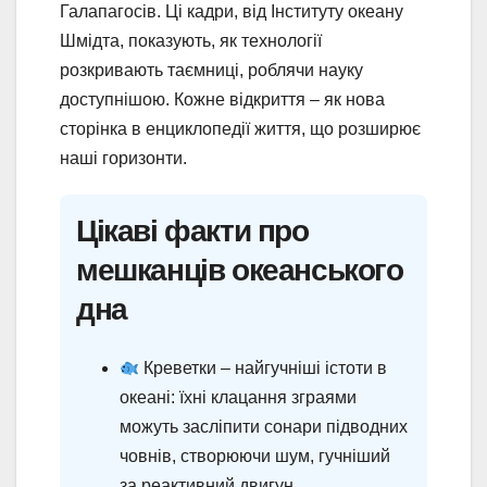
Галапагосів. Ці кадри, від Інституту океану
Шмідта, показують, як технології
розкривають таємниці, роблячи науку
доступнішою. Кожне відкриття – як нова
сторінка в енциклопедії життя, що розширює
наші горизонти.
Цікаві факти про
мешканців океанського
дна
Креветки – найгучніші істоти в
океані: їхні клацання зграями
можуть засліпити сонари підводних
човнів, створюючи шум, гучніший
за реактивний двигун.