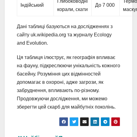
Глибоководні
Термос
Індійський
До 7 000
корали, скати
маску
Дані таблиці базуються на дослідженнях з
сайту uk.wikipedia.org та журналу Ecology
and Evolution.
Ця таблиця ілюструє, як географія впливає
на фауну, підкреслюючи унікальність кожного
басейну. Розуміння цих відмінностей
допомагає в охороні, адже загрози, як
забруднення, впливають по-різному.
Продовжуючи дослідження, ми можемо
зберегти цей скарб для майбутніх поколінь.