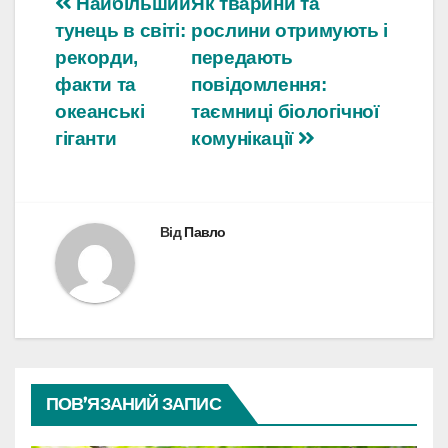
Навігація
Найбільший
Як тварини та
тунець в світі:
рослини отримують і
записів
рекорди,
передають
факти та
повідомлення:
океанські
таємниці біологічної
гіганти
комунікації
Від
Павло
ПОВ’ЯЗАНИЙ ЗАПИС