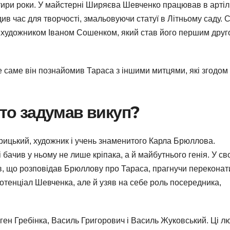
ри роки. У майстерні Ширяєва Шевченко працював в артілі
ив час для творчості, змальовуючи статуї в Літньому саду. 
м художником Іваном Сошенком, який став його першим друг
 саме він познайомив Тараса з іншими митцями, які згодом
Хто задумав викуп?
рицький, художник і учень знаменитого Карла Брюллова.
ачив у ньому не лише кріпака, а й майбутнього генія. У св
ав, що розповідав Брюллову про Тараса, прагнучи переконат
отенціал Шевченка, але й узяв на себе роль посередника,
ген Гребінка, Василь Григорович і Василь Жуковський. Ці л