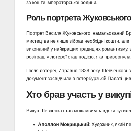
за кошти імператорської родини.
Роль портрета Жуковськог
Портрет Василя Жуковського, намальований Бр
мистецтва не лише зібрав необхідні кошти, але 
виконаний у найкращих традиціях романтизму, з
розіграш у лотереї став подією, яка привернула 
Після лотереї, 7 травня 1838 року, Шевченкові 
документ засвідчили в петербурзькій Палаті цив
Хто брав участь у викупі
Викуп Шевченка став можливим завдяки зусиллям
Аполлон Мокрицький
: Художник, який 