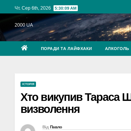
Перейти
Чт. Сер 6th, 2026
5:30:10 AM
до
вмісту
2000 UA
ПОРАДИ ТА ЛАЙФХАКИ
АЛКОГОЛЬ
ІСТОРІЯ
Хто викупив Тараса Ше
визволення
Від
Павло