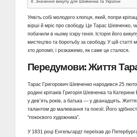
Значення викупу для Шевченка та України
Уявіть собі молодого хлопця, який, попри кріпа
вірші й мріє про свободу. Це Тарас Шевченко, 
побачили в ньому іскру генія. Історія його вику
мистецтво та боротьбу за свободу. У цій статті м
хто допоміг, і розкажемо, як саме це сталося.
Передумови: Життя Тар
Тарас Григорович Шевченко народився 25 лютого 
родині кріпаків Григорія Шевченка та Катерини 
у дев’ять років, а батька — у дванадцять. Житт
талантом до малювання та поезії. Його здібност
“покоєвого художника”.
У 1831 році Енгельгардт переїхав до Петербурга