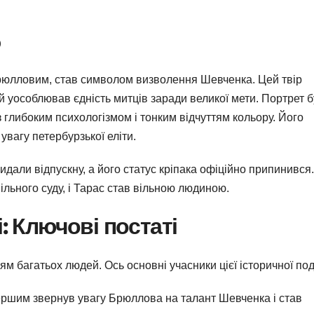
о
юлловим, став символом визволення Шевченка. Цей твір
й уособлював єдність митців заради великої мети. Портрет 
 глибоким психологізмом і тонким відчуттям кольору. Його
увагу петербурзької еліти.
видали відпускну, а його статус кріпака офіційно припинився
ільного суду, і Тарас став вільною людиною.
: Ключові постаті
 багатьох людей. Ось основні учасники цієї історичної поді
першим звернув увагу Брюллова на талант Шевченка і став