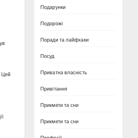
Подарунки
Подорожі
Поради та лайфхаки
був
Посуд
Приватна власність
. Цей
Привітання
Прикмети та сни
ї:
Прикмети та сни
Професії