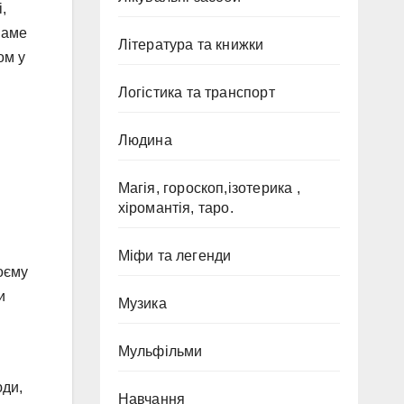
,
Саме
Література та книжки
ом у
Логістика та транспорт
Людина
Магія, гороскоп,ізотерика ,
хіромантія, таро.
Міфи та легенди
оєму
и
Музика
Мульфільми
юди,
Навчання