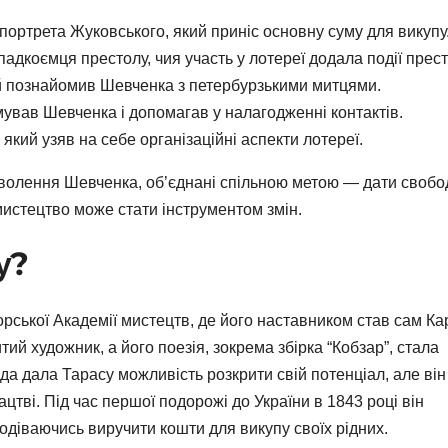
 портрета Жуковського, який приніс основну суму для викупу
спадкоємця престолу, чия участь у лотереї додала події прест
ий познайомив Шевченка з петербурзькими митцями.
мував Шевченка і допомагав у налагодженні контактів.
, який узяв на себе організаційні аспекти лотереї.
изволення Шевченка, об’єднані спільною метою — дати свобо
 мистецтво може стати інструментом змін.
у?
рської Академії мистецтв, де його наставником став сам Ка
й художник, а його поезія, зокрема збірка “Кобзар”, стала
да дала Тарасу можливість розкрити свій потенціал, але він
ацтві. Під час першої подорожі до України в 1843 році він
одіваючись виручити кошти для викупу своїх рідних.