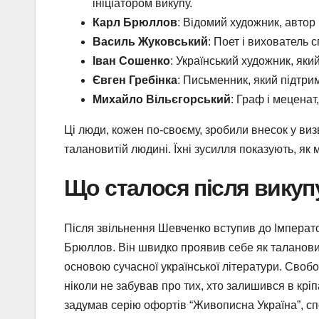
ініціатором викупу.
Карл Брюллов
: Відомий художник, автор
Василь Жуковський
: Поет і вихователь 
Іван Сошенко
: Український художник, як
Євген Гребінка
: Письменник, який підтри
Михайло Вільєгорський
: Граф і меценат
Ці люди, кожен по-своєму, зробили внесок у в
талановитій людині. Їхні зусилля показують, як
Що сталося після викуп
Після звільнення Шевченко вступив до Імперато
Брюллов. Він швидко проявив себе як талановити
основою сучасної української літератури. Свобо
ніколи не забував про тих, хто залишився в кріп
задумав серію офортів “Живописна Україна”, сп