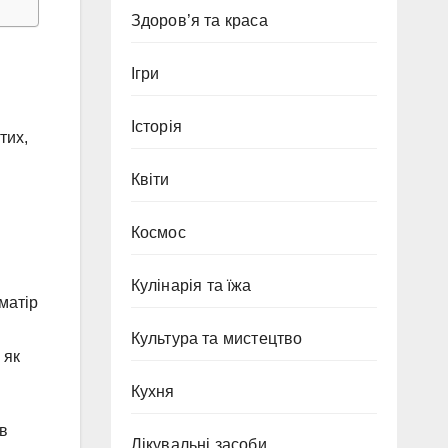
Здоров’я та краса
Ігри
Історія
тих,
Квіти
Космос
Кулінарія та їжа
матір
Культура та мистецтво
 як
Кухня
 в
Лікувальні засоби