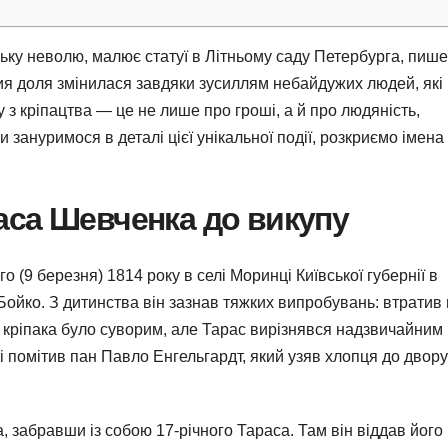
цьку неволю, малює статуї в Літньому саду Петербурга, пише
чия доля змінилася завдяки зусиллям небайдужих людей, які
пу з кріпацтва — це не лише про гроші, а й про людяність,
и зануримося в деталі цієї унікальної події, розкриємо імена 
аса Шевченка до викупу
(9 березня) 1814 року в селі Моринці Київської губернії в
Бойко. З дитинства він зазнав тяжких випробувань: втратив 
я кріпака було суворим, але Тарас вирізнявся надзвичайним
і помітив пан Павло Енгельгардт, який узяв хлопця до двору
, забравши із собою 17-річного Тараса. Там він віддав його