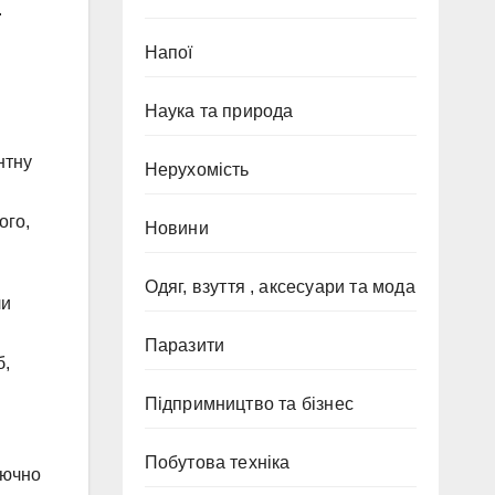
.
Напої
Наука та природа
нтну
Нерухомість
ого,
Новини
Одяг, взуття , аксесуари та мода
ли
Паразити
б,
Підпримництво та бізнес
Побутова техніка
лючно