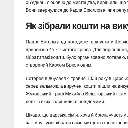
об’єднані любов’ю до мистецтва, вирішили, що
Вони звернулися до Карла Брюллова, чия репута
Як зібрали кошти на вик
Павло Енгельгардт погодився відпустити Шевчен
приблизно 45 кг чистого срібла. Для порівняння
зібрати такі кошти, було організовано лотерею
створений Карлом Брюлловим.
Лотерея відбулася 4 травня 1838 року в Царськ
серед вельмож, а виручені кошти пішли на вик
Жуковський, граф Михайло Вільєгорський і сам 
деякі з яких залишилися невідомими.
Цікаво, що царська сім’я, хоча й брала участь 
частину суми зібрали саме митці та їхні покро