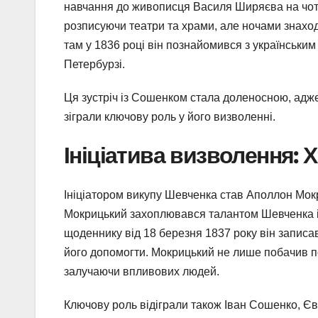
навчання до живописця Василя Ширяєва на чоти
розписуючи театри та храми, але ночами знаход
там у 1836 році він познайомився з українськи
Петербурзі.
Ця зустріч із Сошенком стала доленосною, адже
зіграли ключову роль у його визволенні.
Ініціатива визволення: 
Ініціатором викупу Шевченка став Аполлон Мок
Мокрицький захоплювався талантом Шевченка і б
щоденнику від 18 березня 1837 року він запис
його допомогти. Мокрицький не лише побачив п
залучаючи впливових людей.
Ключову роль відіграли також Іван Сошенко, Єв