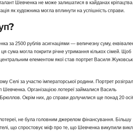
 талант Шевченка не може залишатися в кайданах кріпацтва
ція як художника могла вплинути на успішність справи.
уп?
ка за 2500 рублів асигнаціями — величезну суму, еквівале
, ця сума могла покрити річне утримання кількох сімей. Щоб
, центральним елементом якої став портрет Василя Жуковськ
ому Селі за участю імператорської родини. Портрет розігра
уп Шевченка. Організацією лотереї займалися Василь
Брюллов. Окрім них, до справи долучилися ще понад 20 осі
у лотереї, не була головним джерелом фінансування. Більшу
вителі, що спростовує міф про те, що Шевченка викупили вик