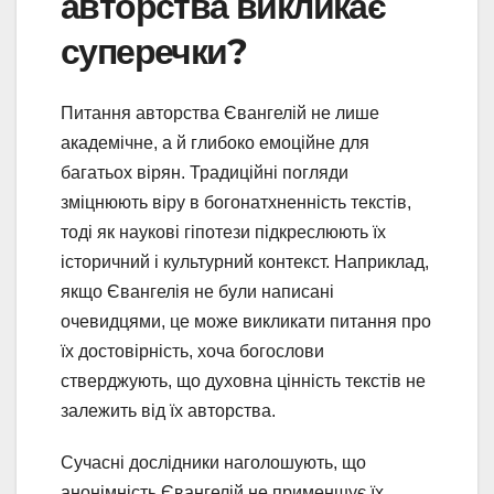
авторства викликає
суперечки?
Питання авторства Євангелій не лише
академічне, а й глибоко емоційне для
багатьох вірян. Традиційні погляди
зміцнюють віру в богонатхненність текстів,
тоді як наукові гіпотези підкреслюють їх
історичний і культурний контекст. Наприклад,
якщо Євангелія не були написані
очевидцями, це може викликати питання про
їх достовірність, хоча богослови
стверджують, що духовна цінність текстів не
залежить від їх авторства.
Сучасні дослідники наголошують, що
анонімність Євангелій не применшує їх