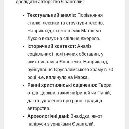
дослідити авторство Євангелій:
Текстуальний аналіз:
Порівняння
стилю, лексики та структури текстів.
Наприклад, схожість між Матвієм і
Лукою вказує на спільне джерело.
Історичний контекст:
Аналіз
соціальних і політичних обставин, у
яких писалися Євангелія. Наприклад,
руйнування Єрусалимського храму в 70
році н.е. вплинуло на Марка.
Ранні християнські свідчення:
Твори
отців Церкви, таких як Іриней чи Папій,
дають уявлення про ранні традиції
авторства.
Археологічні дані:
Знахідки, як-от
папіруси з уривками Євангелій,