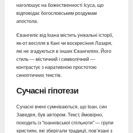
наголошує на божественності Ісуса, що
відповідає богословським роздумам
апостола.
Євангеліє від Іоана містить унікальні історії,
як-от весілля в Кані чи воскресіння Лазаря,
які не згадуються в інших Євангеліях. Його
стиль — містичний і символічний —
контрастує з наративною простотою
синоптичних текстів.
Сучасні гіпотези
Сучасні вчені сумніваються, що Іоан, син
Заведея, був автором. Текст, ймовірно,
походить із “іоаннівської спільноти” — групи
християн, які зберігали традиції, пов’язані з