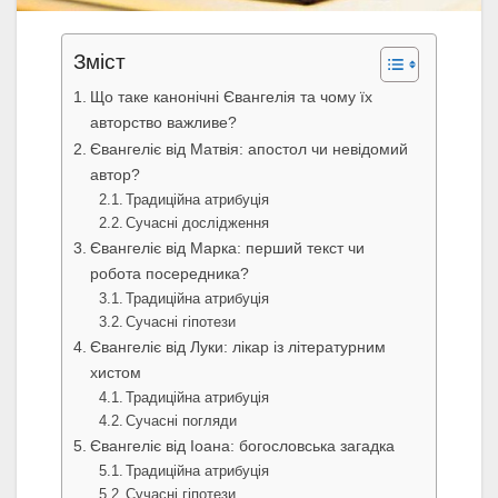
Зміст
Що таке канонічні Євангелія та чому їх
авторство важливе?
Євангеліє від Матвія: апостол чи невідомий
автор?
Традиційна атрибуція
Сучасні дослідження
Євангеліє від Марка: перший текст чи
робота посередника?
Традиційна атрибуція
Сучасні гіпотези
Євангеліє від Луки: лікар із літературним
хистом
Традиційна атрибуція
Сучасні погляди
Євангеліє від Іоана: богословська загадка
Традиційна атрибуція
Сучасні гіпотези