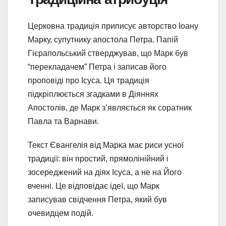
Церковна традиція приписує авторство Іоану
Марку, супутнику апостола Петра. Папій
Гієрапольський стверджував, що Марк був
“перекладачем” Петра і записав його
проповіді про Ісуса. Ця традиція
підкріплюється згадками в Діяннях
Апостолів, де Марк з’являється як соратник
Павла та Варнави.
Текст Євангелія від Марка має риси усної
традиції: він простий, прямолінійний і
зосереджений на діях Ісуса, а не на Його
вченні. Це відповідає ідеї, що Марк
записував свідчення Петра, який був
очевидцем подій.