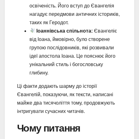
освіченість. Його вступ до Євангелія
нагадує передмови античних істориків,
таких як Геродот.
Іоаннівська спільнота:
Євангеліє
від Іоана, ймовірно, було створене
групою послідовників, які розвивали
ідеї апостола Іоана. Це пояснює його
унікальний стиль і богословську
глибину.
Ці факти додають шарму до історії
Євангелій, показуючи, як тексти, написані
майже два тисячоліття тому, продовжують
інтригувати сучасних читачів.
Чому питання