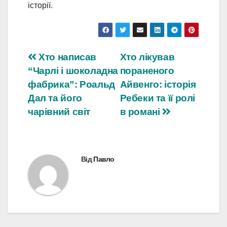
історії.
Навігація
Хто написав
Хто лікував
“Чарлі і шоколадна
пораненого
записів
фабрика”: Роальд
Айвенго: історія
Дал та його
Ребеки та її ролі
чарівний світ
в романі
Від
Павло