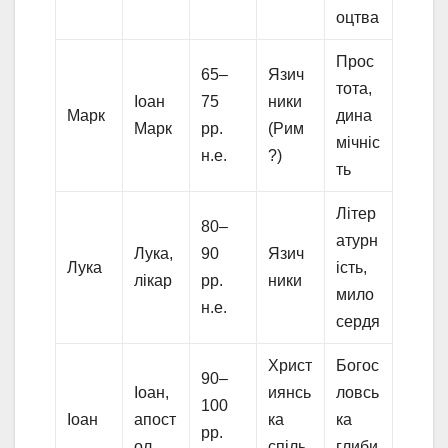
оцтва
Прос
65–
Язич
тота,
Іоан
75
ники
Марк
дина
Марк
рр.
(Рим
мічніс
н.е.
?)
ть
Літер
80–
атурн
Лука,
90
Язич
Лука
ість,
лікар
рр.
ники
мило
н.е.
сердя
Христ
Богос
90–
Іоан,
иянсь
ловсь
100
Іоан
апост
ка
ка
рр.
ол
спіль
глиби