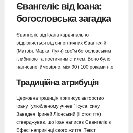
Євангеліє від Іоана:
богословська загадка
Євангеліє від Іоана кардинально
відрізняється від синоптичних Євангелій
(Матвія, Марка, Луки) своїм богословським
глибиною та поетичним стилем. Воно було
написане, ймовірно, між 90 і 100 роками н.е.
Традиційна атрибуція
Церковна традиція приписує авторство
Іоану, “улюбленому учневі” Ісуса, сину
Заведея. Іриней Ліонський (II століття)
стверджував, що Іоан написав Євангеліє в
Ефесі наприкінці свого життя. Текст