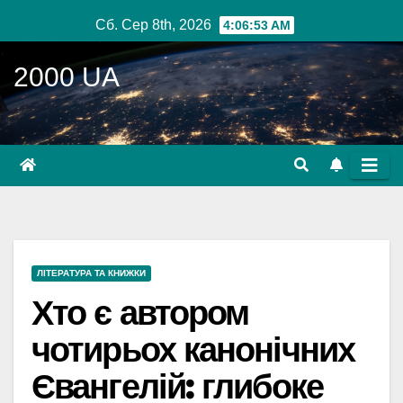
Перейти
Сб. Сер 8th, 2026
4:06:54 AM
до
вмісту
2000 UA
ЛІТЕРАТУРА ТА КНИЖКИ
Хто є автором
чотирьох канонічних
Євангелій: глибоке