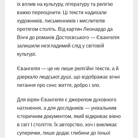
їх вплив на культуру, літературу та релігію
важко переоцінити. Ці тексти надихали
художників, письменників і мислителів
протягом століть. Від картин Леонардо да
Вінчі до романів Достоєвського — Євангелія
залишили незгладимий слід у світовій
культурі.
Євангелія — це не лише релігійні тексти, а й
дзеркало людської душі, що відображає вічні
питання про сенс життя, добро і зло.
Для вірян Євангелія є джерелом духовного
натхнення, а для дослідників — унікальним
історичним документом, який відкриває вікно
в світ І століття. Їх авторство, хоч і викликає
суперечки, лише додає глибини до їхньої