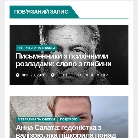
ПОВ’ЯЗАНИЙ ЗАПИС
ЛІТЕРАТУРА ТА КНИЖКИ
Письменники з психічними
розладами: слово з глибини
болю
ЛИП 23, 2026
СЕРГІЄНКО ОЛЕКСАНДР
ЛІТЕРАТУРА ТА КНИЖКИ
ПОДОРОЖІ
Анна Салата: гедоністка з
валізою, яка підкорила понад