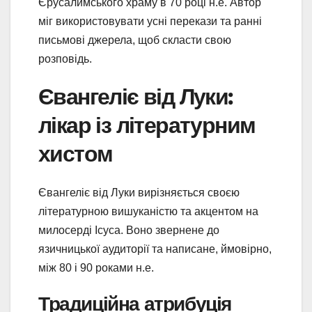
Єрусалимського храму в 70 році н.е. Автор
міг використовувати усні перекази та ранні
письмові джерела, щоб скласти свою
розповідь.
Євангеліє від Луки:
лікар із літературним
хистом
Євангеліє від Луки вирізняється своєю
літературною вишуканістю та акцентом на
милосерді Ісуса. Воно звернене до
язичницької аудиторії та написане, ймовірно,
між 80 і 90 роками н.е.
Традиційна атрибуція