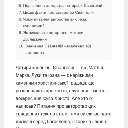
Порівняння авторства чотирьох Євангелій
Цікаві факти про авторство Євангелій
Чому питання авторства викликає
суперечки?
Як визначити авторство: методи
дослідження
Значення Євангелій незалежно від
авторства
Чотири канонічні Євангелія — від Матвія,
Марка, Луки та Іоана — є наріжними
каменями християнської традиції, що
розповідають про життя, служіння, смерть і
воскресіння Ісуса Христа. Але хто їх
написав? Питання про авторство цих
священних текстів століттями викликає палкі
дискусії серед богословів, істориків і вірян.