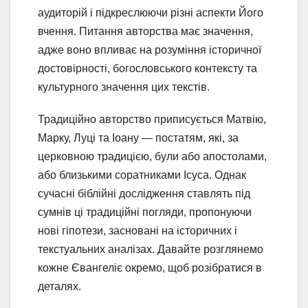
аудиторій і підкреслюючи різні аспекти Його
вчення. Питання авторства має значення,
адже воно впливає на розуміння історичної
достовірності, богословського контексту та
культурного значення цих текстів.
Традиційно авторство приписується Матвію,
Марку, Луці та Іоану — постатям, які, за
церковною традицією, були або апостолами,
або близькими соратниками Ісуса. Однак
сучасні біблійні дослідження ставлять під
сумнів ці традиційні погляди, пропонуючи
нові гіпотези, засновані на історичних і
текстуальних аналізах. Давайте розглянемо
кожне Євангеліє окремо, щоб розібратися в
деталях.