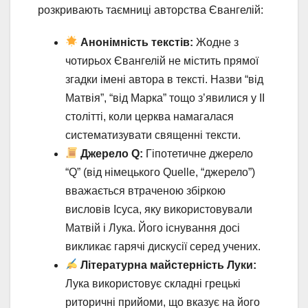
розкривають таємниці авторства Євангелій:
Анонімність текстів:
Жодне з
чотирьох Євангелій не містить прямої
згадки імені автора в тексті. Назви “від
Матвія”, “від Марка” тощо з’явилися у II
столітті, коли церква намагалася
систематизувати священні тексти.
Джерело Q:
Гіпотетичне джерело
“Q” (від німецького Quelle, “джерело”)
вважається втраченою збіркою
висловів Ісуса, яку використовували
Матвій і Лука. Його існування досі
викликає гарячі дискусії серед учених.
Літературна майстерність Луки:
Лука використовує складні грецькі
риторичні прийоми, що вказує на його