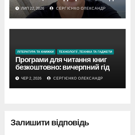
60 країн
ЛИП 22, 2026
СЕРГІЄНКО ОЛЕКСАНДР
ЛІТЕРАТУРА ТА КНИЖКИ
ТЕХНОЛОГІЇ ,ТЕХНІКА ТА ГАДЖЕТИ
Програми для читання книг
безкоштовно: вичерпний гід
для початківців і просунутих
ЧЕР 2, 2026
СЕРГІЄНКО ОЛЕКСАНДР
читачів
Залишити відповідь