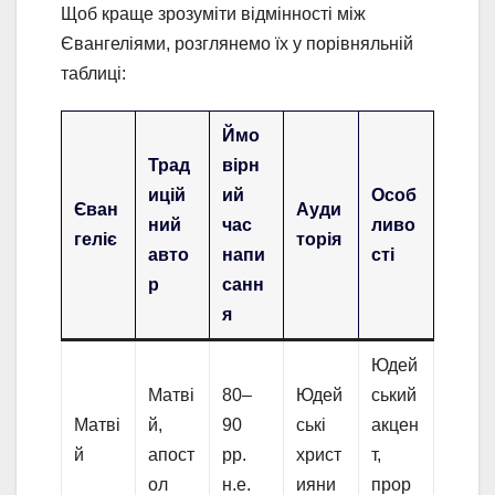
Щоб краще зрозуміти відмінності між
Євангеліями, розглянемо їх у порівняльній
таблиці:
Ймо
Трад
вірн
ицій
ий
Особ
Єван
Ауди
ний
час
ливо
геліє
торія
авто
напи
сті
р
санн
я
Юдей
Матві
80–
Юдей
ський
Матві
й,
90
ські
акцен
й
апост
рр.
христ
т,
ол
н.е.
ияни
прор