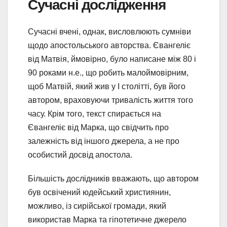
Сучасні дослідження
Сучасні вчені, однак, висловлюють сумніви
щодо апостольського авторства. Євангеліє
від Матвія, ймовірно, було написане між 80 і
90 роками н.е., що робить малоймовірним,
щоб Матвій, який жив у І столітті, був його
автором, враховуючи тривалість життя того
часу. Крім того, текст спирається на
Євангеліє від Марка, що свідчить про
залежність від іншого джерела, а не про
особистий досвід апостола.
Більшість дослідників вважають, що автором
був освічений юдейський християнин,
можливо, із сирійської громади, який
використав Марка та гіпотетичне джерело