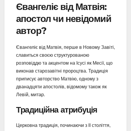
Євангеліє від Матвія:
апостол чи невідомий
автор?
Євангеліє від Матвія, перше в Новому Завіті,
славиться своєю структурованою
розповіддю та акцентом на Ісусі як Месії, що
виконав старозавітні пророцтва. Традиція
приписує авторство Матвію, одному з
дванадцяти апостолів, відомому також як
Левій, митар.
Традиційна атрибуція
Церковна традиція, починаючи з ІІ століття,