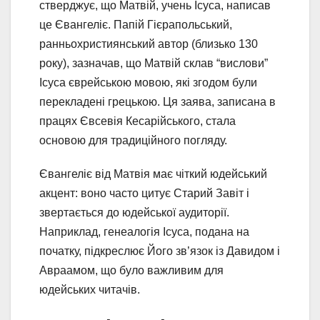
стверджує, що Матвій, учень Ісуса, написав
це Євангеліє. Папій Гієрапольський,
ранньохристиянський автор (близько 130
року), зазначав, що Матвій склав “вислови”
Ісуса єврейською мовою, які згодом були
перекладені грецькою. Ця заява, записана в
працях Євсевія Кесарійського, стала
основою для традиційного погляду.
Євангеліє від Матвія має чіткий юдейський
акцент: воно часто цитує Старий Завіт і
звертається до юдейської аудиторії.
Наприклад, генеалогія Ісуса, подана на
початку, підкреслює Його зв’язок із Давидом і
Авраамом, що було важливим для
юдейських читачів.