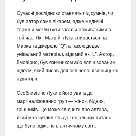
Сучасні дослідники ставлять під сумнів, чи
був автор саме лікарем, адже медичні
терміни могли бути загальновживаними в
той час. Як і Матвій, Лука спирається на
Марка та джерело “Q”, а також додає
унікальний матеріал, відомий як “L”. Автор,
ймовірно, був язичником або еллінізованим
юдеєм, який писав для освіченої язичницької
аудиторії.
Особливістю Луки є його увага до
маргіналізованих груп — жінок, бідних,
грішників. Це може свідчити про автора,
який мав чутливість до соціальних питань,
що було рідкістю в античному світі.