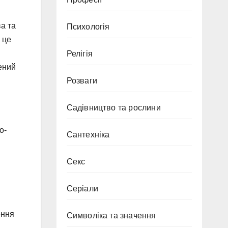
а та
Психологія
 це
Релігія
ений
Розваги
Садівництво та рослини
о-
Сантехніка
Секс
Серіали
ення
Символіка та значення