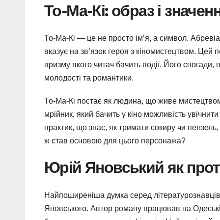
То-Ма-Кі: образ і значенн
То-Ма-Кі — це не просто ім’я, а символ. Абрев
вказує на зв’язок героя з кіномистецтвом. Цей
призму якого читач бачить події. Його спогади,
молодості та романтики.
То-Ма-Кі постає як людина, що живе мистецтвом
мрійник, який бачить у кіно можливість увічнити
практик, що знає, як тримати сокиру чи пензель,
ж став основою для цього персонажа?
Юрій Яновський як прот
Найпоширеніша думка серед літературознавців
Яновського. Автор роману працював на Одеській