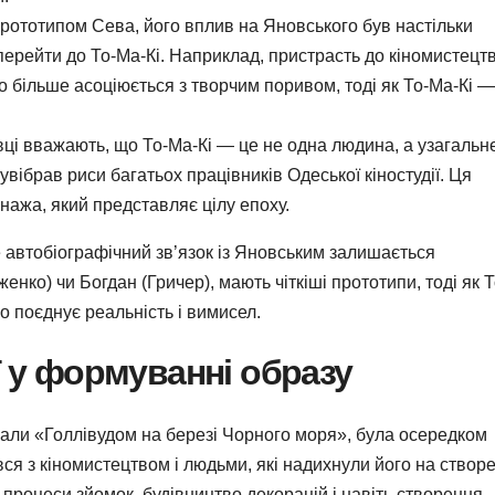
рототипом Сева, його вплив на Яновського був настільки
ерейти до То-Ма-Кі. Наприклад, пристрасть до кіномистецтв
 більше асоціюється з творчим поривом, тоді як То-Ма-Кі —
вці вважають, що То-Ма-Кі — це не одна людина, а узагальн
увібрав риси багатьох працівників Одеської кіностудії. Ця
нажа, який представляє цілу епоху.
е автобіографічний зв’язок із Яновським залишається
енко) чи Богдан (Гричер), мають чіткіші прототипи, тоді як Т
 поєднує реальність і вимисел.
ї у формуванні образу
ивали «Голлівудом на березі Чорного моря», була осередком
вся з кіномистецтвом і людьми, які надихнули його на створ
процеси зйомок, будівництво декорацій і навіть створення