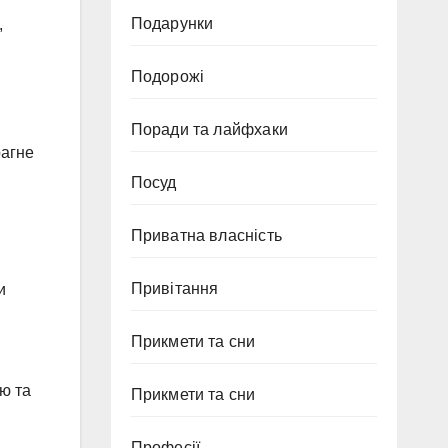
Подарунки
,
Подорожі
Поради та лайфхаки
рагне
Посуд
Приватна власність
Привітання
и
Прикмети та сни
ю та
Прикмети та сни
Професії