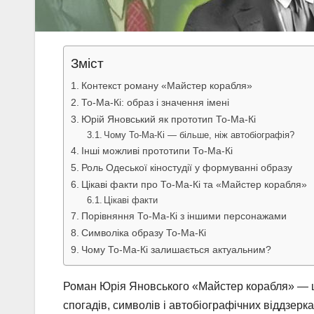
Зміст
Контекст роману «Майстер корабля»
То-Ма-Кі: образ і значення імені
Юрій Яновський як прототип То-Ма-Кі
Чому То-Ма-Кі — більше, ніж автобіографія?
Інші можливі прототипи То-Ма-Кі
Роль Одеської кіностудії у формуванні образу
Цікаві факти про То-Ма-Кі та «Майстер корабля»
Цікаві факти
Порівняння То-Ма-Кі з іншими персонажами
Символіка образу То-Ма-Кі
Чому То-Ма-Кі залишається актуальним?
Роман Юрія Яновського «Майстер корабля» — це
спогадів, символів і автобіографічних віддзерк