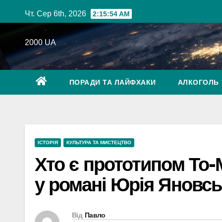
Перейти
Чт. Сер 6th, 2026
2:15:55 AM
до
вмісту
2000 UA
ПОРАДИ ТА ЛАЙФХАКИ
АЛКОГОЛЬ
ІСТОРІЯ
КУЛЬТУРА ТА МИСТЕЦТВО
Хто є прототипом То-
у романі Юрія Яновсь
Від
Павло