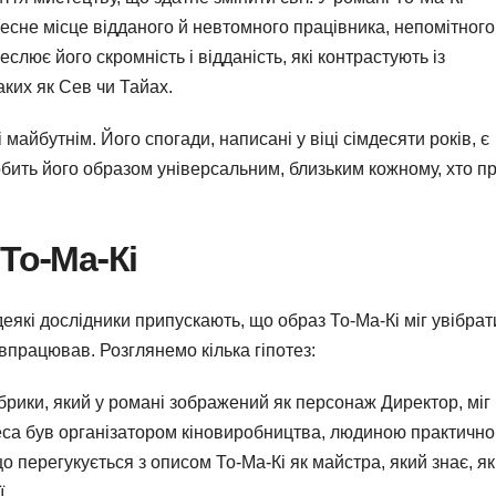
очесне місце відданого й невтомного працівника, непомітного
слює його скромність і відданість, які контрастують із
ких як Сев чи Тайах.
 майбутнім. Його спогади, написані у віці сімдесяти років, є
обить його образом універсальним, близьким кожному, хто п
То-Ма-Кі
які дослідники припускають, що образ То-Ма-Кі міг увібрат
івпрацював. Розглянемо кілька гіпотез:
рики, який у романі зображений як персонаж Директор, міг
чеса був організатором кіновиробництва, людиною практично
що перегукується з описом То-Ма-Кі як майстра, який знає, як
ї.