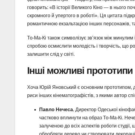
говорить: «В історії Великого Кіно — в нього п
скромного й упертого в роботі». Ця цитата підкре
романтичною екзальтацією інших персонажів, та
То-Ма-Кі також символізує зв’язок між минулим і
спробою осмислити молодість і творчість, що р
залишити слід у світі.
Інші можливі прототипи 
Хоча Юрій Яновський є основним прототипом, де
риси інших кінематографістів, з якими автор сп
Павло Нечеса.
Директор Одеської кінофаб
частково вплинути на образ То-Ма-Кі. Не
залученою до всіх аспектів роботи студії, 
обробляти дерево чи створювати декораці