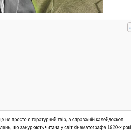
 не просто літературний твір, а справжній калейдоскоп
алень, що занурюють читача у світ кінематографа 1920-х рокі