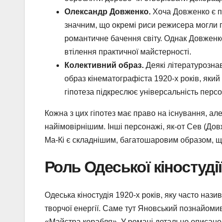
Олександр Довженко.
Хоча Довженко є п
значним, що окремі риси режисера могли п
романтичне бачення світу. Однак Довженко
втілення практичної майстерності.
Колективний образ.
Деякі літературозна
образ кінематографіста 1920-х років, який 
гіпотеза підкреслює універсальність персо
Кожна з цих гіпотез має право на існування, ал
найімовірнішим. Інші персонажі, як-от Сев (Довж
Ма-Кі є складнішим, багатошаровим образом, що
Роль Одеської кіностуді
Одеська кіностудія 1920-х років, яку часто наз
творчої енергії. Саме тут Яновський познайоми
«Майстра корабля». У романі детально описано 