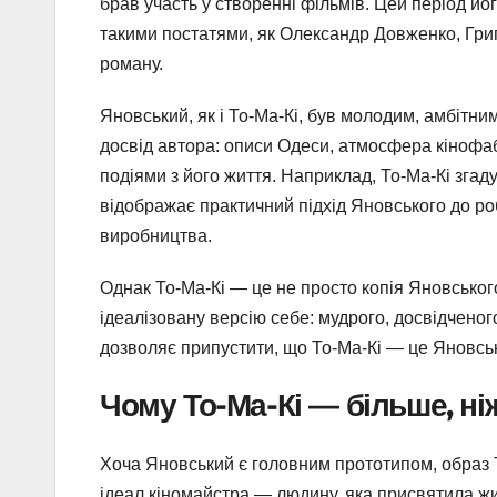
брав участь у створенні фільмів. Цей період йо
такими постатями, як Олександр Довженко, Григо
роману.
Яновський, як і То-Ма-Кі, був молодим, амбітн
досвід автора: описи Одеси, атмосфера кінофа
подіями з його життя. Наприклад, То-Ма-Кі згад
відображає практичний підхід Яновського до робо
виробництва.
Однак То-Ма-Кі — це не просто копія Яновськог
ідеалізовану версію себе: мудрого, досвідченог
дозволяє припустити, що То-Ма-Кі — це Яновськ
Чому То-Ма-Кі — більше, ні
Хоча Яновський є головним прототипом, образ Т
ідеал кіномайстра — людину, яка присвятила жит