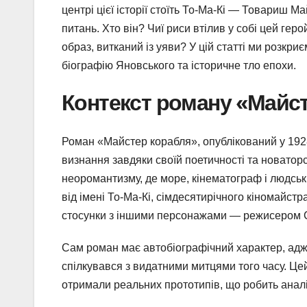
центрі цієї історії стоїть То-Ма-Кі — Товариш М
питань. Хто він? Чиї риси втілив у собі цей ге
образ, витканий із уяви? У цій статті ми розкр
біографію Яновського та історичне тло епохи.
Контекст роману «Майс
Роман «Майстер корабля», опублікований у 192
визнання завдяки своїй поетичності та новатор
неоромантизму, де море, кінематограф і людськ
від імені То-Ма-Кі, сімдесятирічного кіномайстр
стосунки з іншими персонажами — режисером 
Сам роман має автобіографічний характер, адже
спілкувався з видатними митцями того часу. Це
отримали реальних прототипів, що робить анал