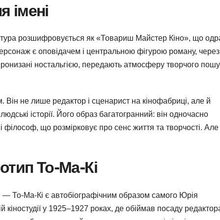
я імені
іатура розшифровується як «Товариш Майстер Кіно», що одр
 персонаж є оповідачем і центральною фігурою роману, через
 пронизані ностальгією, передають атмосферу творчого пошу
. Він не лише редактор і сценарист на кінофабриці, але й
 людські історії. Його образ багатогранний: він одночасно
 і філософ, що розмірковує про сенс життя та творчості. Але
отип То-Ма-Кі
 — То-Ма-Кі є автобіографічним образом самого Юрія
 кіностудії у 1925–1927 роках, де обіймав посаду редактор