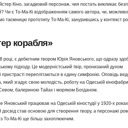
айстер Кіно, загадковий персонаж, чия постать викликає безл
рой? Чи є То-Ма-Кі відображенням самого автора, чи, можливо
иємо таємницю прототипу То-Ма-Кі, занурившись у контекст р
тер корабля»
8 році, є дебютним твором Юрія Яновського, що одразу здо
ському підходу. Це модерністський твір, пронизаний духом
і пристрасті переплітаються в єдину симфонію. Оповідь вед
а, який згадує свою молодість, роботу на Одеській кінофабри
Севом, балериною Тайах і моряком Богданом.
 Яновський працював на Одеській кіностудії у 1920-х роках
й досвід став основою для створення твору, а персонажі ро
із То-Ма-Кі ще більш захоплюючим.