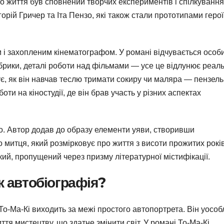
го життя був сповнений творчих експериментів і спілкування
рій Гричер та Іта Пензо, які також стали прототипами геро
им і захопленим кінематографом. У романі відчувається особ
брики, деталі роботи над фільмами — усе це відлунює реал
ує, як він навчав теслю тримати сокиру чи маляра — пензель
ти на кіностудії, де він брав участь у різних аспектах
о. Автор додав до образу елементи уяви, створивши
о митця, який розмірковує про життя з висоти прожитих рокі
ий, пропущений через призму літературної містифікації.
ж автобіографія?
о-Ма-Кі виходить за межі простого автопортрета. Він уосо
тя мистецтву, що здатне змінити світ. У романі То-Ма-Кі