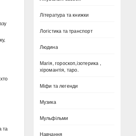
Література та книжки
азу
Логістика та транспорт
ку,
Людина
Магія, гороскоп,ізотерика ,
хіромантія, таро.
 хто
Міфи та легенди
Музика
Мульфільми
а та
Навчання