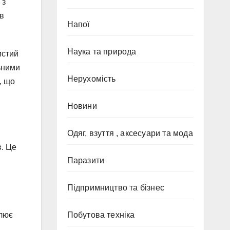
 з
їв
Напої
Наука та природа
истий
ьними
Нерухомість
, що
Новини
Одяг, взуття , аксесуари та мода
в. Це
Паразити
Підпримництво та бізнес
блює
Побутова техніка