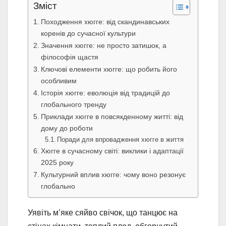
Зміст
Походження хюгге: від скандинавських
коренів до сучасної культури
Значення хюгге: не просто затишок, а
філософія щастя
Ключові елементи хюгге: що робить його
особливим
Історія хюгге: еволюція від традицій до
глобального тренду
Приклади хюгге в повсякденному житті: від
дому до роботи
Поради для впровадження хюгге в життя
Хюгге в сучасному світі: виклики і адаптації
2025 року
Культурний вплив хюгге: чому воно резонує
глобально
Уявіть м’яке сяйво свічок, що танцює на