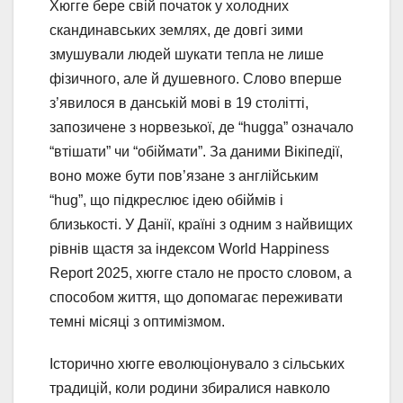
Хюгге бере свій початок у холодних
скандинавських землях, де довгі зими
змушували людей шукати тепла не лише
фізичного, але й душевного. Слово вперше
з’явилося в данській мові в 19 столітті,
запозичене з норвезької, де “hugga” означало
“втішати” чи “обіймати”. За даними Вікіпедії,
воно може бути пов’язане з англійським
“hug”, що підкреслює ідею обіймів і
близькості. У Данії, країні з одним з найвищих
рівнів щастя за індексом World Happiness
Report 2025, хюгге стало не просто словом, а
способом життя, що допомагає переживати
темні місяці з оптимізмом.
Історично хюгге еволюціонувало з сільських
традицій, коли родини збиралися навколо