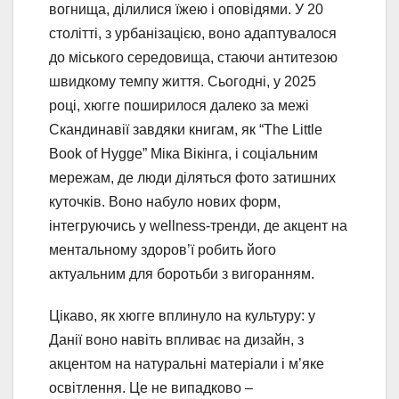
вогнища, ділилися їжею і оповідями. У 20
столітті, з урбанізацією, воно адаптувалося
до міського середовища, стаючи антитезою
швидкому темпу життя. Сьогодні, у 2025
році, хюгге поширилося далеко за межі
Скандинавії завдяки книгам, як “The Little
Book of Hygge” Міка Вікінга, і соціальним
мережам, де люди діляться фото затишних
куточків. Воно набуло нових форм,
інтегруючись у wellness-тренди, де акцент на
ментальному здоров’ї робить його
актуальним для боротьби з вигоранням.
Цікаво, як хюгге вплинуло на культуру: у
Данії воно навіть впливає на дизайн, з
акцентом на натуральні матеріали і м’яке
освітлення. Це не випадково –