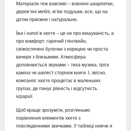
Матеріали теж важливі – вовняні шкарпетки,
дерев’яні меблі, м’які подушки, все, що на
дотик приємне і натуральне.
Їжа і напої в хюгге – це не про вишуканість, а
про комфорт: гарячий глінтвейн,
свіжоспечені булочки з корицею чи проста
вечеря з близькими. Атмосфера
доповнюється звуками – тиха музика, тріск
каміна чи шелест сторінок книги. І, звісно,
компанія: хюгге процвітає в маленьких
групах, де панує рівність і відсутність
ієрархії.
Щоб краще зрозуміти, розгляньмо
порівняння елементів хюгге з
повсякденними звичками. У таблиці нижче я