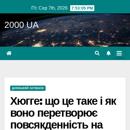
Перейти
Пт. Сер 7th, 2026
7:53:06 PM
до
вмісту
2000 UA
ДОМАШНІЙ ЗАТИШОК
Хюгге: що це таке і як
воно перетворює
повсякденність на