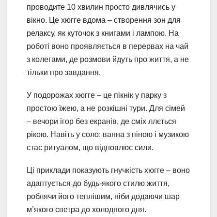
проводите 10 хвилин просто дивлячись у
вікно. Це хюгге вдома – створення зон для
релаксу, як куточок з книгами і лампою. На
роботі воно проявляється в перервах на чай
з колегами, де розмови йдуть про життя, а не
тільки про завдання.
У подорожах хюгге – це пікнік у парку з
простою їжею, а не розкішні тури. Для сімей
– вечори ігор без екранів, де сміх ллється
рікою. Навіть у соло: ванна з піною і музикою
стає ритуалом, що відновлює сили.
Ці приклади показують гнучкість хюгге – воно
адаптується до будь-якого стилю життя,
роблячи його теплішим, ніби додаючи шар
м’якого светра до холодного дня.