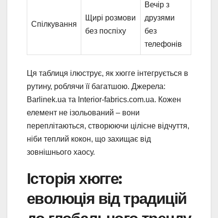
Вечір з
Щирі розмови
друзями
Спілкування
без поспіху
без
телефонів
Ця таблиця ілюструє, як хюгге інтегрується в
рутину, роблячи її багатшою. Джерела:
Barlinek.ua та Interior-fabrics.com.ua. Кожен
елемент не ізольований – вони
переплітаються, створюючи цілісне відчуття,
ніби теплий кокон, що захищає від
зовнішнього хаосу.
Історія хюгге:
еволюція від традицій