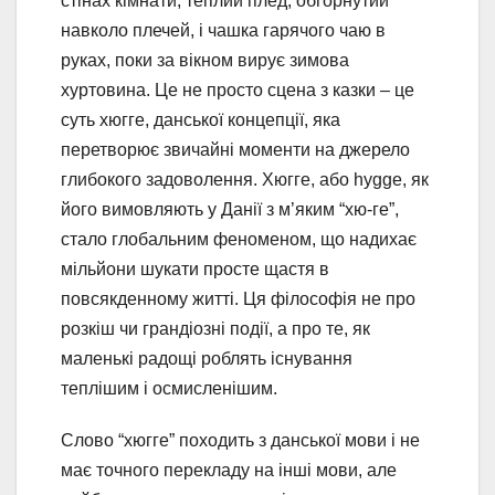
стінах кімнати, теплий плед, обгорнутий
навколо плечей, і чашка гарячого чаю в
руках, поки за вікном вирує зимова
хуртовина. Це не просто сцена з казки – це
суть хюгге, данської концепції, яка
перетворює звичайні моменти на джерело
глибокого задоволення. Хюгге, або hygge, як
його вимовляють у Данії з м’яким “хю-ге”,
стало глобальним феноменом, що надихає
мільйони шукати просте щастя в
повсякденному житті. Ця філософія не про
розкіш чи грандіозні події, а про те, як
маленькі радощі роблять існування
теплішим і осмисленішим.
Слово “хюгге” походить з данської мови і не
має точного перекладу на інші мови, але