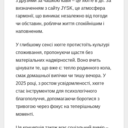
з друзями за чашкою кави – це хюгге в дії. За
визначенням з сайту JYSK, це атмосфера
гармонії, що виникає незалежно від погоди
чи обставин, роблячи життя спокійнішим і
наповненим.
У глибшому сенсі хюгге протистоїть культурі
споживання, пропонуючи щастя без
матеріальних надмірностей. Воно вчить
цінувати те, що вже є: тепло родинного кола,
смак домашньої випічки чи тишу вечора. У
2025 році, з ростом усвідомленості, хюгге
стає інструментом для психологічного
благополуччя, допомагаючи боротися з
тривогою через фокус на теперішньому
моменті.
Ця концепція також має соціальний вимір –