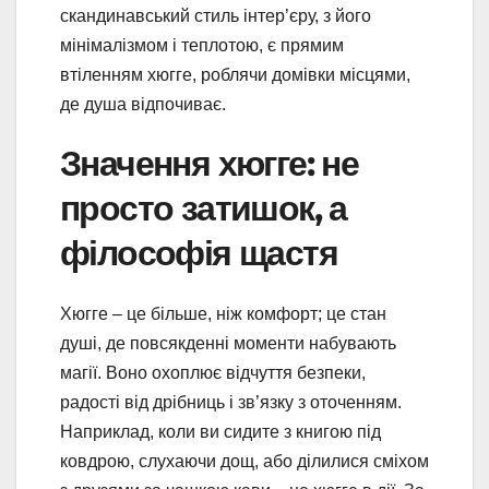
скандинавський стиль інтер’єру, з його
мінімалізмом і теплотою, є прямим
втіленням хюгге, роблячи домівки місцями,
де душа відпочиває.
Значення хюгге: не
просто затишок, а
філософія щастя
Хюгге – це більше, ніж комфорт; це стан
душі, де повсякденні моменти набувають
магії. Воно охоплює відчуття безпеки,
радості від дрібниць і зв’язку з оточенням.
Наприклад, коли ви сидите з книгою під
ковдрою, слухаючи дощ, або ділилися сміхом