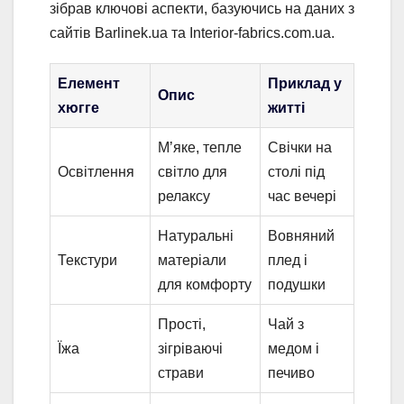
зібрав ключові аспекти, базуючись на даних з
сайтів Barlinek.ua та Interior-fabrics.com.ua.
Елемент
Приклад у
Опис
хюгге
житті
М’яке, тепле
Свічки на
Освітлення
світло для
столі під
релаксу
час вечері
Натуральні
Вовняний
Текстури
матеріали
плед і
для комфорту
подушки
Прості,
Чай з
Їжа
зігріваючі
медом і
страви
печиво