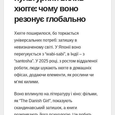
хюгге: чому воно
резонує глобально
Хюгге поширилося, бо торкається
універсальних потреб: затишку в
невизначеному світі. У Японії воно
перегукується з “wabi-sabi”, в Індії – з
“santosha”. У 2025 році, з ростом віддаленої
роботи, люди шукають хюгге в домашніх
офісах, додаючи елементи, як рослини чи
м’які килими.
Воно вплинуло на літературу і кіно: фільми,
як “The Danish Girl”, показують
скандинавський затишок, а книги
розкривають його психологію. Це робить