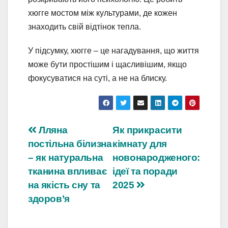
хюгге мостом між культурами, де кожен
знаходить свій відтінок тепла.
У підсумку, хюгге – це нагадування, що життя
може бути простішим і щасливішим, якщо
фокусуватися на суті, а не на блиску.
Навігація
Лляна
Як прикрасити
постільна білизна
кімнату для
записів
– як натуральна
новонародженого:
тканина впливає
ідеї та поради
на якість сну та
2025
здоров’я