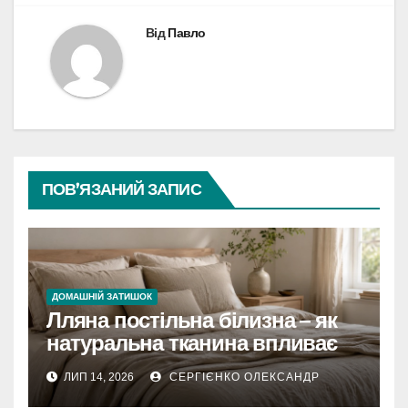
Від
Павло
ПОВ’ЯЗАНИЙ ЗАПИС
ДОМАШНІЙ ЗАТИШОК
Лляна постільна білизна – як
натуральна тканина впливає
на якість сну та здоров’я
ЛИП 14, 2026
СЕРГІЄНКО ОЛЕКСАНДР