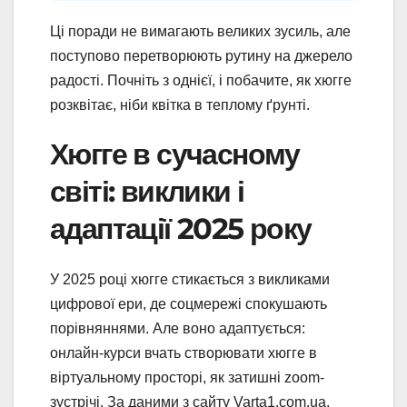
Ці поради не вимагають великих зусиль, але
поступово перетворюють рутину на джерело
радості. Почніть з однієї, і побачите, як хюгге
розквітає, ніби квітка в теплому ґрунті.
Хюгге в сучасному
світі: виклики і
адаптації 2025 року
У 2025 році хюгге стикається з викликами
цифрової ери, де соцмережі спокушають
порівняннями. Але воно адаптується:
онлайн-курси вчать створювати хюгге в
віртуальному просторі, як затишні zoom-
зустрічі. За даними з сайту Varta1.com.ua,