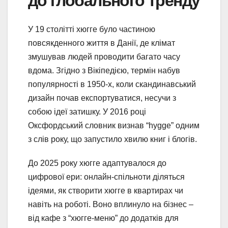
до глобального тренду
У 19 столітті хюгге було частиною
повсякденного життя в Данії, де клімат
змушував людей проводити багато часу
вдома. Згідно з Вікіпедією, термін набув
популярності в 1950-х, коли скандинавський
дизайн почав експортуватися, несучи з
собою ідеї затишку. У 2016 році
Оксфордський словник визнав “hygge” одним
з слів року, що запустило хвилю книг і блогів.
До 2025 року хюгге адаптувалося до
цифрової ери: онлайн-спільноти діляться
ідеями, як створити хюгге в квартирах чи
навіть на роботі. Воно вплинуло на бізнес –
від кафе з “хюгге-меню” до додатків для