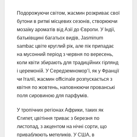
Подорожуючи світом, жасмин розкриває свої
бутони в ритмі місцевих сезонів, створюючи
мозаїку ароматів від Азії до Європи. У Індії,
батьківщині багатьох видів, Jasminum
sambac цвіте круглий рік, але пік припадає
на мусонний період з червня по вересень,
коли квіти збирають для традиційних гірлянд
і церемоній. У Середземномор’ї, як у Франції
чи Італії, жасмин officinale розпускається з
квітня по жовтень, наповнюючи прованські
поля сировиною для парфумів.
У тропічних регіонах Африки, таких як
Єгипет, цвітіння триває з березня по
листопад, з акцентом на нічні сорти, що
приваблюють метеликів. У США, в