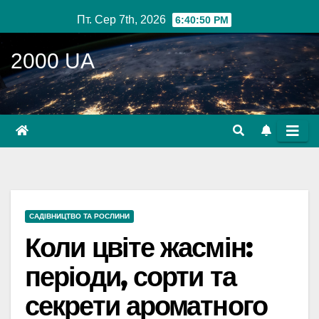
Перейти
Пт. Сер 7th, 2026
6:40:52 PM
до
вмісту
2000 UA
САДІВНИЦТВО ТА РОСЛИНИ
Коли цвіте жасмін:
періоди, сорти та
секрети ароматного