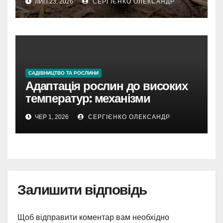
ЛИП 23, 2026
СЕРГІЄНКО ОЛЕКСАНДР
САДІВНИЦТВО ТА РОСЛИНИ
Адаптація рослин до високих
температур: механізми
виживання в умовах спеки
ЧЕР 1, 2026
СЕРГІЄНКО ОЛЕКСАНДР
Залишити відповідь
Щоб відправити коментар вам необхідно