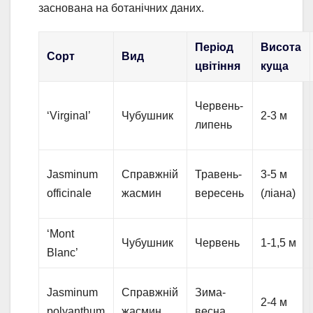
заснована на ботанічних даних.
Період
Висота
Сорт
Вид
цвітіння
куща
Червень-
‘Virginal’
Чубушник
2-3 м
липень
Jasminum
Справжній
Травень-
3-5 м
officinale
жасмин
вересень
(ліана)
‘Mont
Чубушник
Червень
1-1,5 м
Blanc’
Jasminum
Справжній
Зима-
2-4 м
polyanthum
жасмин
весна