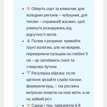
Оберіть сорт за кліматом: для
холодних регіонів – чубушник, для
теплих – справжній жасмин, щоб
уникнути розчарувань від
відсутності квітів.
Полив з розумом: тримайте
ґрунт вологим, але не мокрим,
перевіряючи пальцем на глибині 5
см – це запобіжить гнилі та
стимулює бутони.
Регулярна обрізка: після
цвітіння зрізайте слабкі пагони,
формуючи кущ, – так рослина
витрачає енергію на нові квіти, а не
на зайвий ріст.
Сонце і тінь: забезпечте 6-8