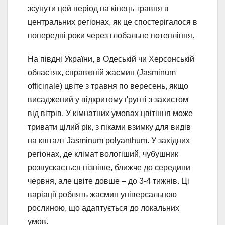
зсунути цей період на кінець травня в
центральних регіонах, як це спостерігалося в
попередні роки через глобальне потепління.
На півдні України, в Одеській чи Херсонській
областях, справжній жасмин (Jasminum
officinale) цвіте з травня по вересень, якщо
висаджений у відкритому ґрунті з захистом
від вітрів. У кімнатних умовах цвітіння може
тривати цілий рік, з піками взимку для видів
на кшталт Jasminum polyanthum. У західних
регіонах, де клімат вологіший, чубушник
розпускається пізніше, ближче до середини
червня, але цвіте довше – до 3-4 тижнів. Ці
варіації роблять жасмин універсальною
рослиною, що адаптується до локальних
умов.