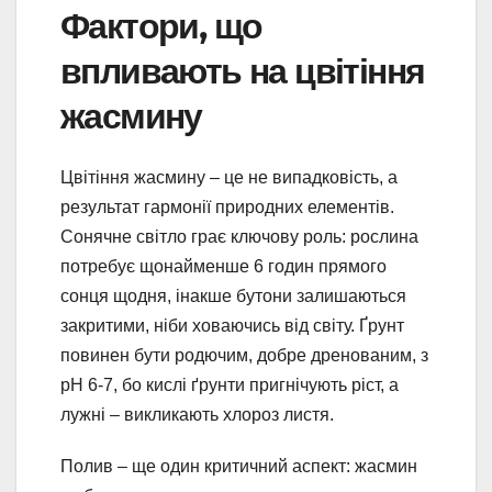
Фактори, що
впливають на цвітіння
жасмину
Цвітіння жасмину – це не випадковість, а
результат гармонії природних елементів.
Сонячне світло грає ключову роль: рослина
потребує щонайменше 6 годин прямого
сонця щодня, інакше бутони залишаються
закритими, ніби ховаючись від світу. Ґрунт
повинен бути родючим, добре дренованим, з
pH 6-7, бо кислі ґрунти пригнічують ріст, а
лужні – викликають хлороз листя.
Полив – ще один критичний аспект: жасмин