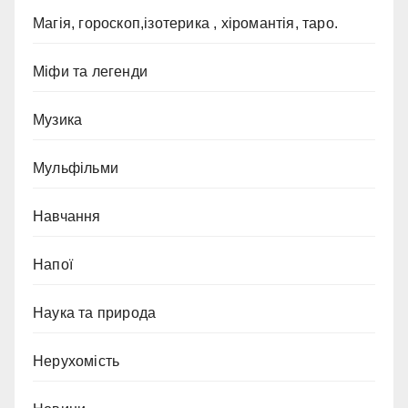
Магія, гороскоп,ізотерика , хіромантія, таро.
Міфи та легенди
Музика
Мульфільми
Навчання
Напої
Наука та природа
Нерухомість