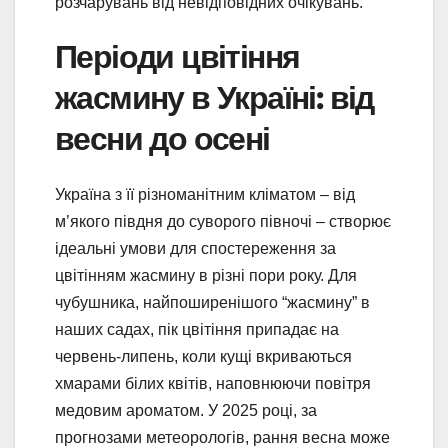
розчарувань від невідповідних очікувань.
Періоди цвітіння
жасмину в Україні: від
весни до осені
Україна з її різноманітним кліматом – від
м’якого півдня до суворого півночі – створює
ідеальні умови для спостереження за
цвітінням жасмину в різні пори року. Для
чубушника, найпоширенішого “жасмину” в
наших садах, пік цвітіння припадає на
червень-липень, коли кущі вкриваються
хмарами білих квітів, наповнюючи повітря
медовим ароматом. У 2025 році, за
прогнозами метеорологів, рання весна може