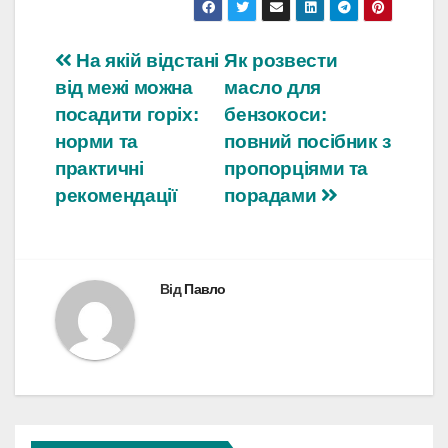
Навігація
На якій відстані
Як розвести
від межі можна
масло для
записів
посадити горіх:
бензокоси:
норми та
повний посібник з
практичні
пропорціями та
рекомендації
порадами
Від
Павло