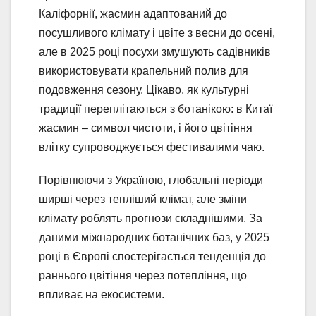
Каліфорнії, жасмин адаптований до
посушливого клімату і цвіте з весни до осені,
але в 2025 році посухи змушують садівників
використовувати крапельний полив для
подовження сезону. Цікаво, як культурні
традиції переплітаються з ботанікою: в Китаї
жасмин – символ чистоти, і його цвітіння
влітку супроводжується фестивалями чаю.
Порівнюючи з Україною, глобальні періоди
ширші через тепліший клімат, але зміни
клімату роблять прогнози складнішими. За
даними міжнародних ботанічних баз, у 2025
році в Європі спостерігається тенденція до
раннього цвітіння через потепління, що
впливає на екосистеми.