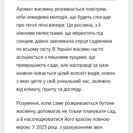
Аромат жасмину розливається повітрям,
ніби невидима мелодія, що будить спогади
про теплі літні вечори. Ця рослина, з її
ніжними пелюстками, що мерехтять під
сонцем, давно завоювала серця садівників
по всьому світу. В Україні жасмин часто
асоціюється з пишними кущами, що
прикрашають сади, але насправді за цією
назвою ховається цілий всесвіт видів, кожен
з яких цвіте у свій унікальний час, залежно
від клімату, ґрунту та догляду.
Розуміння, коли саме розкриваються бутони
жасмину, допомагає не тільки планувати сад,
а й насолоджуватися його красою повною
мірою. У 2025 році, з урахуванням змін