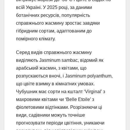
всій Україні. У 2025 році, за даними
ботанічних ресурсів, популярність
справжнього жасмину зростає завдяки
гібридним сортам, адаптованим до
помірного клімату.
Серед видів справжнього жасмину
виділяють Jasminum sambac, відомий як
арабський жасмин, з квітами, що
розпускаються вночі, і Jasminum polyanthum,
що цвіте взимку в кімнатних умовах.
Чубушник має сорти на кшталт ‘Virginal’ з
махровими квітами чи ‘Belle Etoile’ з
фіолетовими відтінками. Розрізняючи ці
види, садівники можуть точніше
прогнозувати періоди цвітіння, уникаючи