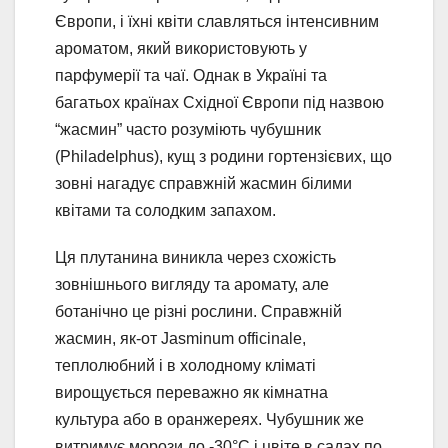
Європи, і їхні квіти славляться інтенсивним
ароматом, який використовують у
парфумерії та чаї. Однак в Україні та
багатьох країнах Східної Європи під назвою
“жасмин” часто розуміють чубушник
(Philadelphus), кущ з родини гортензієвих, що
зовні нагадує справжній жасмин білими
квітами та солодким запахом.
Ця плутанина виникла через схожість
зовнішнього вигляду та аромату, але
ботанічно це різні рослини. Справжній
жасмин, як-от Jasminum officinale,
теплолюбний і в холодному кліматі
вирощується переважно як кімнатна
культура або в оранжереях. Чубушник же
витримує морози до -30°C і цвіте в садах по