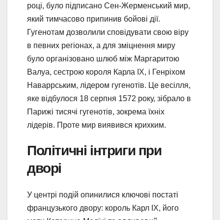
році, було підписано Сен-Жерменський мир,
який тимчасово припинив бойові дії.
Гугенотам дозволили сповідувати свою віру
в певних регіонах, а для зміцнення миру
було організовано шлюб між Маргаритою
Валуа, сестрою короля Карла IX, і Генріхом
Наваррським, лідером гугенотів. Це весілля,
яке відбулося 18 серпня 1572 року, зібрало в
Парижі тисячі гугенотів, зокрема їхніх
лідерів. Проте мир виявився крихким.
Політичні інтриги при
дворі
У центрі подій опинилися ключові постаті
французького двору: король Карл IX, його