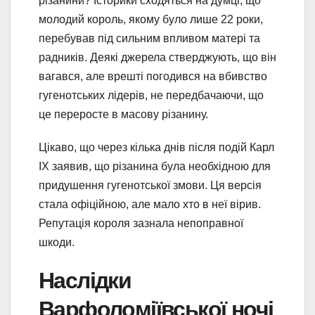
різанини? Історики сходяться на думці, що
молодий король, якому було лише 22 роки,
перебував під сильним впливом матері та
радників. Деякі джерела стверджують, що він
вагався, але врешті погодився на вбивство
гугенотських лідерів, не передбачаючи, що
це переросте в масову різанину.
Цікаво, що через кілька днів після подій Карл
IX заявив, що різанина була необхідною для
придушення гугенотської змови. Ця версія
стала офіційною, але мало хто в неї вірив.
Репутація короля зазнала непоправної
шкоди.
Наслідки
Варфоломіївської ночі