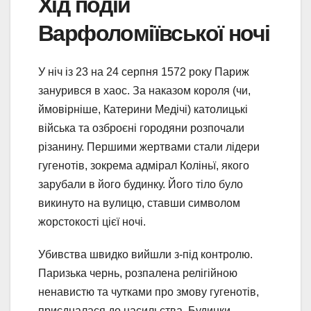
Хід подій
Варфоломіївської ночі
У ніч із 23 на 24 серпня 1572 року Париж
занурився в хаос. За наказом короля (чи,
ймовірніше, Катерини Медічі) католицькі
війська та озброєні городяни розпочали
різанину. Першими жертвами стали лідери
гугенотів, зокрема адмірал Коліньї, якого
зарубали в його будинку. Його тіло було
викинуто на вулицю, ставши символом
жорстокості цієї ночі.
Убивства швидко вийшли з-під контролю.
Паризька чернь, розпалена релігійною
ненавистю та чутками про змову гугенотів,
приєдналася до насильства. Будинки