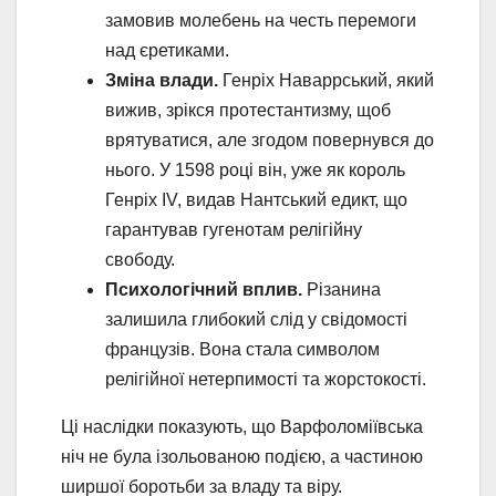
замовив молебень на честь перемоги
над єретиками.
Зміна влади.
Генріх Наваррський, який
вижив, зрікся протестантизму, щоб
врятуватися, але згодом повернувся до
нього. У 1598 році він, уже як король
Генріх IV, видав Нантський едикт, що
гарантував гугенотам релігійну
свободу.
Психологічний вплив.
Різанина
залишила глибокий слід у свідомості
французів. Вона стала символом
релігійної нетерпимості та жорстокості.
Ці наслідки показують, що Варфоломіївська
ніч не була ізольованою подією, а частиною
ширшої боротьби за владу та віру.