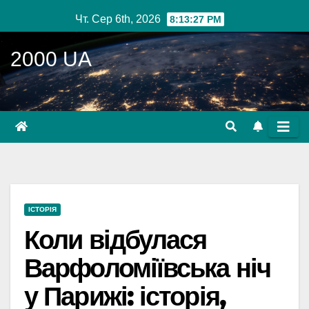
Перейти
Чт. Сер 6th, 2026
8:13:28 PM
до
вмісту
2000 UA
ІСТОРІЯ
Коли відбулася
Варфоломіївська ніч
у Парижі: історія,