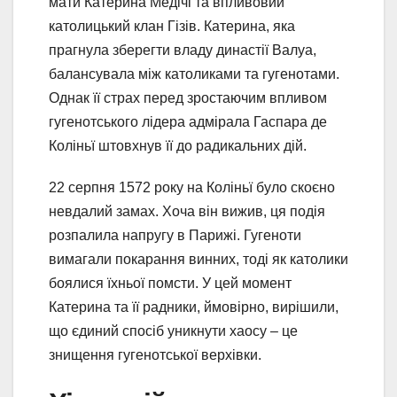
мати Катерина Медічі та впливовий
католицький клан Гізів. Катерина, яка
прагнула зберегти владу династії Валуа,
балансувала між католиками та гугенотами.
Однак її страх перед зростаючим впливом
гугенотського лідера адмірала Гаспара де
Коліньї штовхнув її до радикальних дій.
22 серпня 1572 року на Коліньї було скоєно
невдалий замах. Хоча він вижив, ця подія
розпалила напругу в Парижі. Гугеноти
вимагали покарання винних, тоді як католики
боялися їхньої помсти. У цей момент
Катерина та її радники, ймовірно, вирішили,
що єдиний спосіб уникнути хаосу – це
знищення гугенотської верхівки.