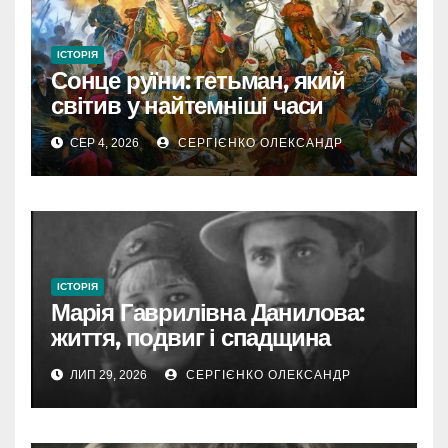
ІСТОРІЯ
Сонце руїни: гетьман, який
світив у найтемніші часи
України
СЕР 4, 2026
СЕРГІЄНКО ОЛЕКСАНДР
ІСТОРІЯ
Марія Гаврилівна Данилова:
життя, подвиг і спадщина
новомучениці
ЛИП 29, 2026
СЕРГІЄНКО ОЛЕКСАНДР