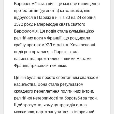
Варфоломіївська ніч – це масове винищення
протестантів (гугенотів) католиками, яке
відбулося в Парижі в ніч із 23 на 24 серпня
1572 року, напередодні свята святого
Варфоломія. Ця подія стала кульмінацією
релігійних воєн у Франції, що роздирали
країну протягом XVI століття. Хоча основні
події розгорталися в Парижі, хвилі
насильства прокотилися іншими містами
Франції, триваючи тижнями.
Ця ніч була не просто спонтанним спалахом
насильства. Вона стала результатом
складного переплетіння політичних інтриг,
релігійної нетерпимості та боротьби за трон.
Щоб зрозуміти, чому ця трагедія стала
можливою, варто зануритися в історичний