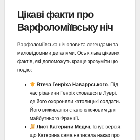
Цікаві факти про
Варфоломіївську ніч
Варфоломіївська ніч оповита легендами та
маловідомими деталями. Ось кілька цікавих
фактів, які допоможуть краще зрозуміти цю
подію:
Втеча Генріха Наваррського.
Під
час різанини Генріх сховався в Луврі,
де його охороняли католицькі солдати.
Його виживання стало ключовим для
майбутнього Франції.
Лист Катерини Медічі.
Існує версія,
що Катерина сама написала наказ про