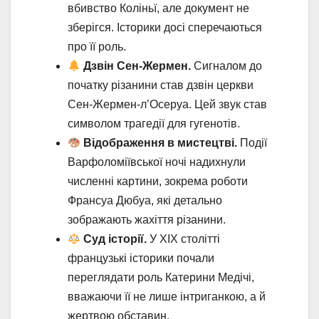
вбивство Коліньї, але документ не
зберігся. Історики досі сперечаються
про її роль.
Дзвін Сен-Жермен.
Сигналом до
початку різанини став дзвін церкви
Сен-Жермен-л’Осеруа. Цей звук став
символом трагедії для гугенотів.
Відображення в мистецтві.
Події
Варфоломіївської ночі надихнули
численні картини, зокрема роботи
Франсуа Дюбуа, які детально
зображають жахіття різанини.
Суд історії.
У XIX столітті
французькі історики почали
переглядати роль Катерини Медічі,
вважаючи її не лише інтриганкою, а й
жертвою обставин.