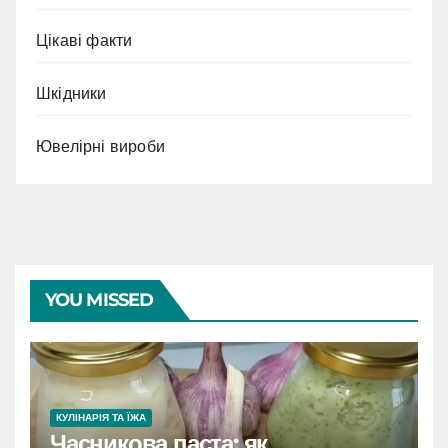
Цікаві факти
Шкідники
Ювелірні вироби
YOU MISSED
КУЛІНАРІЯ ТА ЇЖА
Часникова паста: як