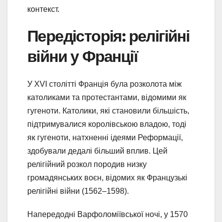
контекст.
Передісторія: релігійні
війни у Франції
У XVI столітті Франція була розколота між
католиками та протестантами, відомими як
гугеноти. Католики, які становили більшість,
підтримувалися королівською владою, тоді
як гугеноти, натхненні ідеями Реформації,
здобували дедалі більший вплив. Цей
релігійний розкол породив низку
громадянських воєн, відомих як Французькі
релігійні війни (1562–1598).
Напередодні Варфоломіївської ночі, у 1570