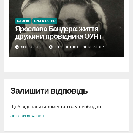
ІСТОРІЯ
СУСПІЛЬСТВО
Ярослава Бандера: життя
дружини провідника ОУН і
самостійної діячки
ЛИП 28, 2026
СЕРГІЄНКО ОЛЕКСАНДР
Залишити відповідь
Щоб відправити коментар вам необхідно
авторизуватись
.