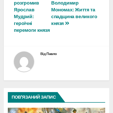
розгромив
Володимир
записів
Ярослав
Мономах: Життя та
Мудрий:
спадщина великого
героїчні
князя
перемоги князя
Від
Павло
ПОВ’ЯЗАНИЙ ЗАПИС