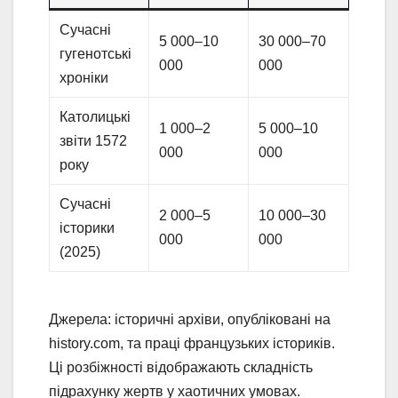
Сучасні
5 000–10
30 000–70
гугенотські
000
000
хроніки
Католицькі
1 000–2
5 000–10
звіти 1572
000
000
року
Сучасні
2 000–5
10 000–30
історики
000
000
(2025)
Джерела: історичні архіви, опубліковані на
history.com, та праці французьких істориків.
Ці розбіжності відображають складність
підрахунку жертв у хаотичних умовах.