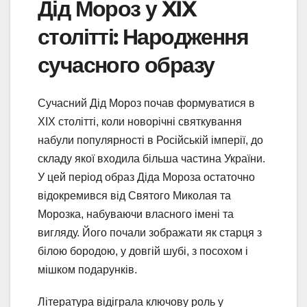
Дід Мороз у XIX
столітті: Народження
сучасного образу
Сучасний Дід Мороз почав формуватися в
XIX столітті, коли новорічні святкування
набули популярності в Російській імперії, до
складу якої входила більша частина України.
У цей період образ Діда Мороза остаточно
відокремився від Святого Миколая та
Морозка, набуваючи власного імені та
вигляду. Його почали зображати як старця з
білою бородою, у довгій шубі, з посохом і
мішком подарунків.
Література відіграла ключову роль у