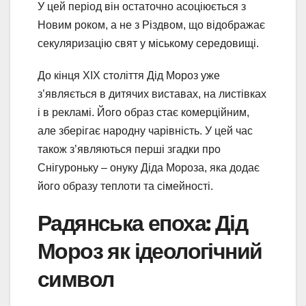
У цей період він остаточно асоціюється з
Новим роком, а не з Різдвом, що відображає
секуляризацію свят у міському середовищі.
До кінця XIX століття Дід Мороз уже
з’являється в дитячих виставах, на листівках
і в рекламі. Його образ стає комерційним,
але зберігає народну чарівність. У цей час
також з’являються перші згадки про
Снігуроньку – онуку Діда Мороза, яка додає
його образу теплоти та сімейності.
Радянська епоха: Дід
Мороз як ідеологічний
символ