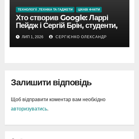
ТЕХНОЛОГІЇ ,ТЕХНІКА ТА ГАДЖЕТИ
ЦІКАВІ ФАКТИ
Хто створив Google: Ларрі
Пейдж і Сергій Брін, студенти,
чия ідея підкорила інтернет
ЛИП 1, 2026
СЕРГІЄНКО ОЛЕКСАНДР
Залишити відповідь
Щоб відправити коментар вам необхідно
авторизуватись
.