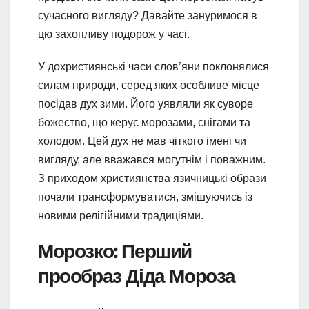
сучасного вигляду? Давайте зануримося в
цю захопливу подорож у часі.
У дохристиянські часи слов’яни поклонялися
силам природи, серед яких особливе місце
посідав дух зими. Його уявляли як суворе
божество, що керує морозами, снігами та
холодом. Цей дух не мав чіткого імені чи
вигляду, але вважався могутнім і поважним.
З приходом християнства язичницькі образи
почали трансформуватися, змішуючись із
новими релігійними традиціями.
Морозко: Перший
прообраз Діда Мороза