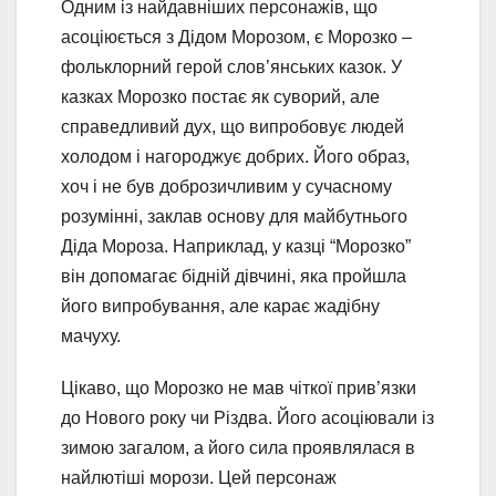
Одним із найдавніших персонажів, що
асоціюється з Дідом Морозом, є Морозко –
фольклорний герой слов’янських казок. У
казках Морозко постає як суворий, але
справедливий дух, що випробовує людей
холодом і нагороджує добрих. Його образ,
хоч і не був доброзичливим у сучасному
розумінні, заклав основу для майбутнього
Діда Мороза. Наприклад, у казці “Морозко”
він допомагає бідній дівчині, яка пройшла
його випробування, але карає жадібну
мачуху.
Цікаво, що Морозко не мав чіткої прив’язки
до Нового року чи Різдва. Його асоціювали із
зимою загалом, а його сила проявлялася в
найлютіші морози. Цей персонаж