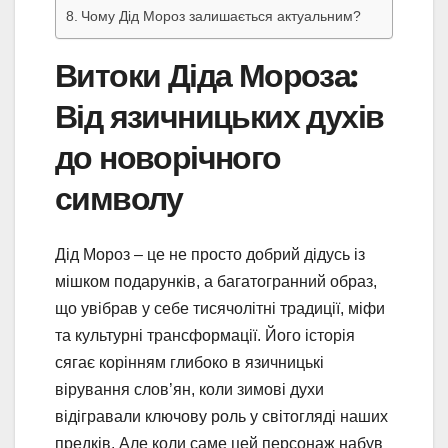
Чому Дід Мороз залишається актуальним?
Витоки Діда Мороза:
Від язичницьких духів
до новорічного
символу
Дід Мороз – це не просто добрий дідусь із
мішком подарунків, а багатогранний образ,
що увібрав у себе тисячолітні традиції, міфи
та культурні трансформації. Його історія
сягає корінням глибоко в язичницькі
вірування слов’ян, коли зимові духи
відігравали ключову роль у світогляді наших
предків. Але коли саме цей персонаж набув