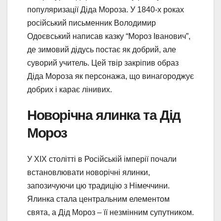
популяризації Діда Мороза. У 1840-х роках
російський письменник Володимир
Одоєвський написав казку “Мороз Іванович”,
де зимовий дідусь постає як добрий, але
суворий учитель. Цей твір закріпив образ
Діда Мороза як персонажа, що винагороджує
добрих і карає лінивих.
Новорічна ялинка та Дід
Мороз
У XIX столітті в Російській імперії почали
встановлювати новорічні ялинки,
запозичуючи цю традицію з Німеччини.
Ялинка стала центральним елементом
свята, а Дід Мороз – її незмінним супутником.