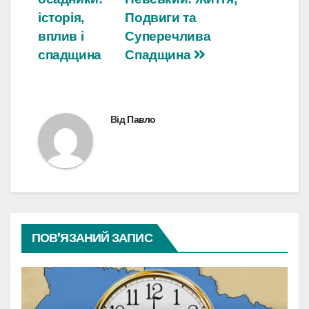
записів
історія,
Подвиги та
вплив і
Суперечлива
спадщина
Спадщина
Від
Павло
ПОВ’ЯЗАНИЙ ЗАПИС