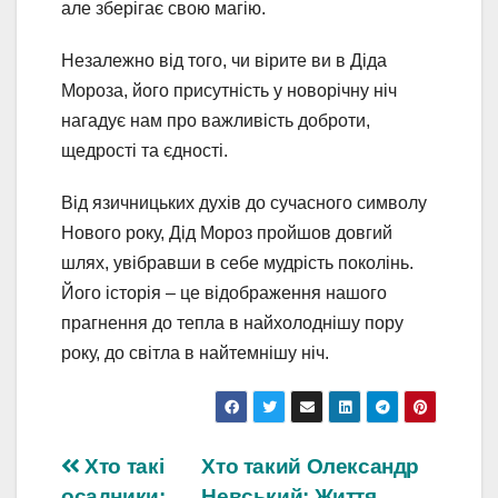
але зберігає свою магію.
Незалежно від того, чи вірите ви в Діда
Мороза, його присутність у новорічну ніч
нагадує нам про важливість доброти,
щедрості та єдності.
Від язичницьких духів до сучасного символу
Нового року, Дід Мороз пройшов довгий
шлях, увібравши в себе мудрість поколінь.
Його історія – це відображення нашого
прагнення до тепла в найхолоднішу пору
року, до світла в найтемнішу ніч.
Навігація
Хто такі
Хто такий Олександр
осадники:
Невський: Життя,