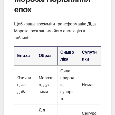
епох
Щоб краще зрозуміти трансформацію Діда
Мороза, розгляньмо його еволюцію в
таблиці:
Симво
Супутн
Епоха
Образ
ліка
ики
Сила
Язични
Морозк
природ
цька
о, дух
и,
Немає
доба
зими
суворіс
ть
Дід
Снігуро