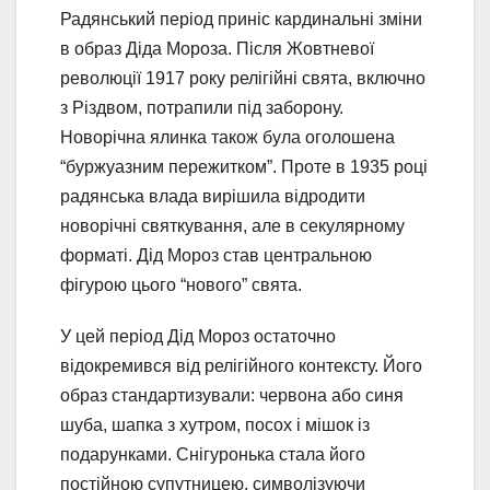
Радянський період приніс кардинальні зміни
в образ Діда Мороза. Після Жовтневої
революції 1917 року релігійні свята, включно
з Різдвом, потрапили під заборону.
Новорічна ялинка також була оголошена
“буржуазним пережитком”. Проте в 1935 році
радянська влада вирішила відродити
новорічні святкування, але в секулярному
форматі. Дід Мороз став центральною
фігурою цього “нового” свята.
У цей період Дід Мороз остаточно
відокремився від релігійного контексту. Його
образ стандартизували: червона або синя
шуба, шапка з хутром, посох і мішок із
подарунками. Снігуронька стала його
постійною супутницею, символізуючи