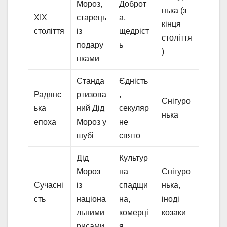
Мороз,
Доброт
нька (з
XIX
старець
а,
кінця
століття
із
щедріст
століття
подару
ь
)
нками
Станда
Єдність
Радянс
ртизова
,
Снігуро
ька
ний Дід
секуляр
нька
епоха
Мороз у
не
шубі
свято
Дід
Культур
Мороз
на
Снігуро
Сучасні
із
спадщи
нька,
сть
націона
на,
іноді
льними
комерці
козаки
рисами
я