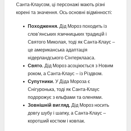
Санта-Клаусом, ці персонажі мають різні
корені та значення. Ось основні відмінності:
Походження.
Дід Мороз походить із
слов’янських язичницьких традицій і
Святого Миколая, тоді як Санта-Клаус –
це американська адаптація
нідерландського Сінтерклааса.
Свято.
Дід Мороз асоціюється з Новим
роком, а Санта-Клаус – із Різдвом.
Супутники.
У Діда Мороза є
Снігуронька, тоді як Санта-Клаус
подорожує з ельфами та оленями.
Зовнішній вигляд.
Дід Мороз носить
довгу шубу і шапку, а Санта-Клаус –
коротший костюм і ковпак.