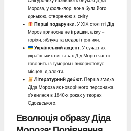
Снігуроньку називають онукою Діда
Мороза, у фольклорі вона була його
донькою, створеною зі снігу.
Перші подарунки.
У XIX столітті Дід
Мороз приносив не іграшки, а їжу –
горіхи, яблука та медові пряники.
Український акцент.
У сучасних
українських виставах Дід Мороз часто
говорить із гумором і використовує
місцеві діалекти.
Літературний дебют.
Перша згадка
Діда Мороза як новорічного персонажа
з’явилася в 1840-х роках у творах
Одоєвського.
Еволюція образу Діда
Мороза: Порівняння