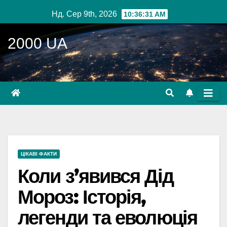
Перейти
Нд. Сер 9th, 2026
10:36:32 AM
до
вмісту
2000 UA
ЦІКАВІ ФАКТИ
Коли з’явився Дід
Мороз: Історія,
легенди та еволюція