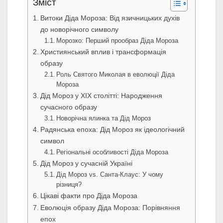
Зміст
Витоки Діда Мороза: Від язичницьких духів
до новорічного символу
Морозко: Перший прообраз Діда Мороза
Християнський вплив і трансформація
образу
Роль Святого Миколая в еволюції Діда
Мороза
Дід Мороз у XIX столітті: Народження
сучасного образу
Новорічна ялинка та Дід Мороз
Радянська епоха: Дід Мороз як ідеологічний
символ
Регіональні особливості Діда Мороза
Дід Мороз у сучасній Україні
Дід Мороз vs. Санта-Клаус: У чому
різниця?
Цікаві факти про Діда Мороза
Еволюція образу Діда Мороза: Порівняння
епох