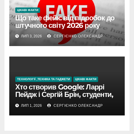
ЦІКАВІ ФАКТИ
Що таке фейк: від підробок до
штучного світу 2026 року
ЛИП 3, 2026
СЕРГІЄНКО ОЛЕКСАНДР
ТЕХНОЛОГІЇ ,ТЕХНІКА ТА ГАДЖЕТИ
ЦІКАВІ ФАКТИ
Хто створив Google: Ларрі
Пейдж і Сергій Брін, студенти,
чия ідея підкорила інтернет
ЛИП 1, 2026
СЕРГІЄНКО ОЛЕКСАНДР