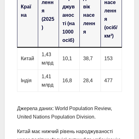
ленн
насе
Краї
джув
вік
я
ленн
на
анос
насе
(2025
я
ті (на
ленн
)
(осіб/
1000
я
км²)
осіб)
1,43
Китай
10,1
38,7
153
млрд
1,41
Індія
16,8
28,4
477
млрд
Джерела даних: World Population Review,
United Nations Population Division.
Китай має нижчий рівень народжуваності