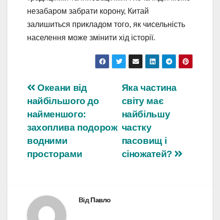
незабаром забрати корону, Китай
залишиться прикладом того, як чисельність
населення може змінити хід історії.
Навігація
Океани від
Яка частина
найбільшого до
світу має
записів
найменшого:
найбільшу
захоплива подорож
частку
водними
пасовищ і
просторами
сіножатей?
Від
Павло