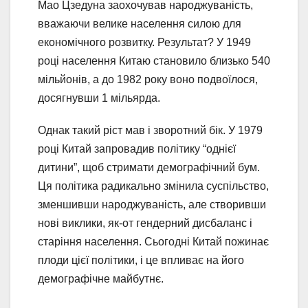
Мао Цзедуна заохочував народжуваність,
вважаючи велике населення силою для
економічного розвитку. Результат? У 1949
році населення Китаю становило близько 540
мільйонів, а до 1982 року воно подвоїлося,
досягнувши 1 мільярда.
Однак такий ріст мав і зворотний бік. У 1979
році Китай запровадив політику “однієї
дитини”, щоб стримати демографічний бум.
Ця політика радикально змінила суспільство,
зменшивши народжуваність, але створивши
нові виклики, як-от гендерний дисбаланс і
старіння населення. Сьогодні Китай пожинає
плоди цієї політики, і це впливає на його
демографічне майбутнє.