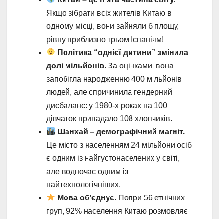
Якщо зібрати всіх жителів Китаю в
одному місці, вони зайняли б площу,
рівну приблизно трьом Іспаніям!
Політика “однієї дитини” змінила
долі мільйонів.
За оцінками, вона
запобігла народженню 400 мільйонів
людей, але спричинила гендерний
дисбаланс: у 1980-х роках на 100
дівчаток припадало 108 хлопчиків.
Шанхай – демографічний магніт.
Це місто з населенням 24 мільйони осіб
є одним із найгустонаселених у світі,
але водночас одним із
найтехнологічніших.
Мова об’єднує.
Попри 56 етнічних
груп, 92% населення Китаю розмовляє