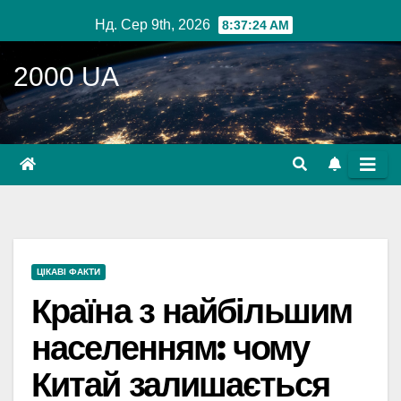
Перейти
Нд. Сер 9th, 2026
8:37:25 AM
до
вмісту
2000 UA
ЦІКАВІ ФАКТИ
Країна з найбільшим
населенням: чому
Китай залишається