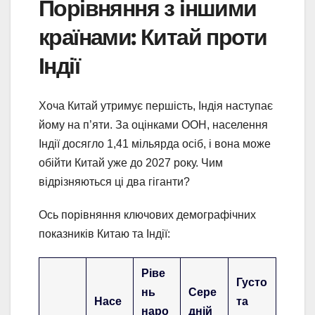
Порівняння з іншими
країнами: Китай проти
Індії
Хоча Китай утримує першість, Індія наступає
йому на п’яти. За оцінками ООН, населення
Індії досягло 1,41 мільярда осіб, і вона може
обійти Китай уже до 2027 року. Чим
відрізняються ці два гіганти?
Ось порівняння ключових демографічних
показників Китаю та Індії:
Ріве
Густо
нь
Сере
Насе
та
наро
дній