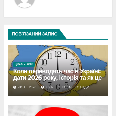
ПОВ’ЯЗАНИЙ ЗАПИС
ЦІКАВІ ФАКТИ
Коли переводять час в Україні:
дати 2026 року, історія та як це
впливає на життя
ЛИП 6, 2026
СЕРГІЄНКО ОЛЕКСАНДР