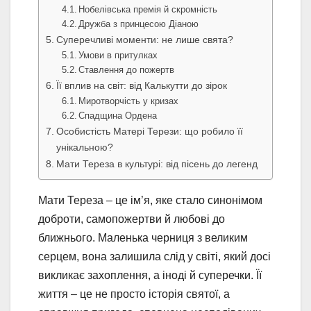
Нобелівська премія й скромність
Дружба з принцесою Діаною
Суперечливі моменти: не лише свята?
Умови в притулках
Ставлення до пожертв
Її вплив на світ: від Калькутти до зірок
Миротворчість у кризах
Спадщина Ордена
Особистість Матері Терези: що робило її
унікальною?
Мати Тереза в культурі: від пісень до легенд
Мати Тереза – це ім’я, яке стало синонімом
доброти, самопожертви й любові до
ближнього. Маленька черниця з великим
серцем, вона залишила слід у світі, який досі
викликає захоплення, а іноді й суперечки. Її
життя – це не просто історія святої, а