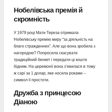
Нобелівська премія й
скромність
У 1979 році Мати Тереза отримала
Нобелівську премію миру “за діяльність на
благо стражденних”. Але що вона зробила з
нагородою? Попросила скасувати
традиційний бенкет і передати ці кошти
бідним. На церемонії вона з’явилася в тому
ж сарі за 1 долар, яке носила роками –
символ її простоти.
Дружба з принцесою
Діаною