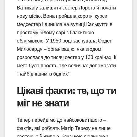
Ватикану залишити сестер Лорето й почати
нову місію. Вона пройшла короткі курси
медсестер і вийшла на вулиці Калькутти в
простому білому сарі з блакитною
облямівкою. У 1950 році заснувала Орден
Милосердя – організацію, яка згодом
розрослася до тисяч сестер у 133 країнах. Її
мета була проста, але велична: допомагати
“найбіднішим із бідних”.
Цікаві факти: те, що ти
міг не знати
Тепер перейдімо до найсоковитішого –
фактів, які роблять Матір Терезу не лише
святою, а й живою, близькою людиною з