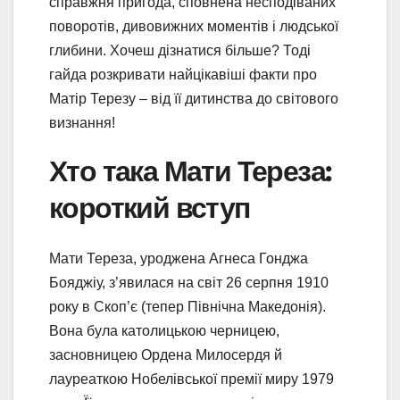
справжня пригода, сповнена несподіваних
поворотів, дивовижних моментів і людської
глибини. Хочеш дізнатися більше? Тоді
гайда розкривати найцікавіші факти про
Матір Терезу – від її дитинства до світового
визнання!
Хто така Мати Тереза:
короткий вступ
Мати Тереза, уроджена Агнеса Гонджа
Бояджіу, з’явилася на світ 26 серпня 1910
року в Скоп’є (тепер Північна Македонія).
Вона була католицькою черницею,
засновницею Ордена Милосердя й
лауреаткою Нобелівської премії миру 1979