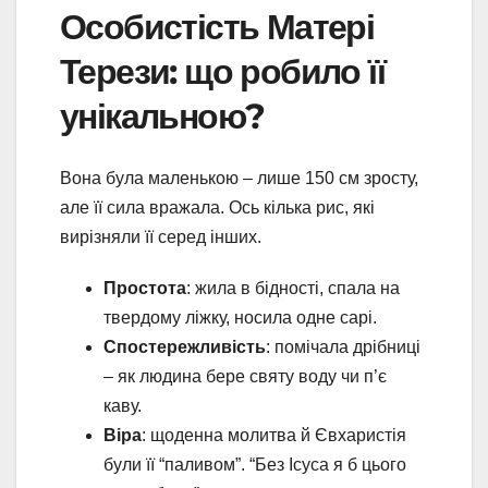
Особистість Матері
Терези: що робило її
унікальною?
Вона була маленькою – лише 150 см зросту,
але її сила вражала. Ось кілька рис, які
вирізняли її серед інших.
Простота
: жила в бідності, спала на
твердому ліжку, носила одне сарі.
Спостережливість
: помічала дрібниці
– як людина бере святу воду чи п’є
каву.
Віра
: щоденна молитва й Євхаристія
були її “паливом”. “Без Ісуса я б цього