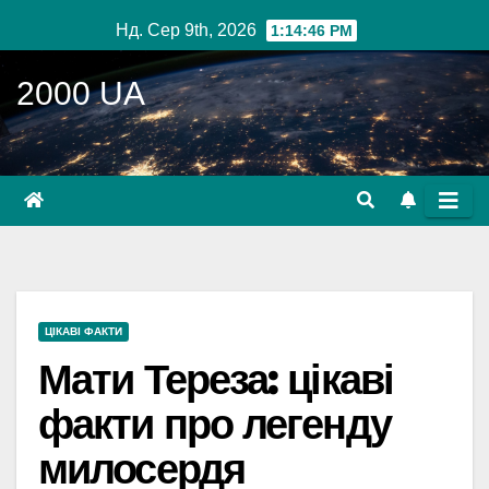
Перейти
Нд. Сер 9th, 2026
1:14:47 PM
до
вмісту
2000 UA
ЦІКАВІ ФАКТИ
Мати Тереза: цікаві
факти про легенду
милосердя