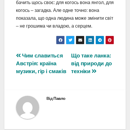
бачить щось своє: для когось вона янгол, для
когось – загадка. Але одне точно: вона
показала, що одна людина може змінити світ
– не грошима чи владою, а серцем.
Навігація
Чим славиться
Що таке ланка:
Австрія: країна
від природи до
записів
музики, гір і смаків
техніки
Від
Павло