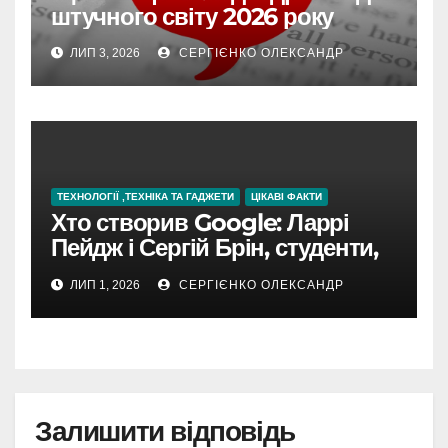
штучного світу 2026 року
ЛИП 3, 2026
СЕРГІЄНКО ОЛЕКСАНДР
ТЕХНОЛОГІЇ ,ТЕХНІКА ТА ГАДЖЕТИ
ЦІКАВІ ФАКТИ
Хто створив Google: Ларрі
Пейдж і Сергій Брін, студенти,
чия ідея підкорила інтернет
ЛИП 1, 2026
СЕРГІЄНКО ОЛЕКСАНДР
Залишити відповідь