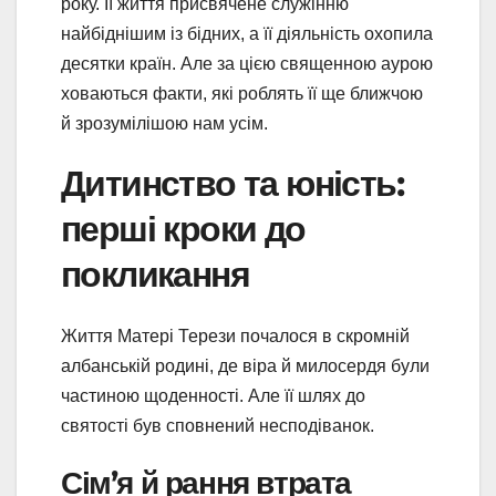
року. Її життя присвячене служінню
найбіднішим із бідних, а її діяльність охопила
десятки країн. Але за цією священною аурою
ховаються факти, які роблять її ще ближчою
й зрозумілішою нам усім.
Дитинство та юність:
перші кроки до
покликання
Життя Матері Терези почалося в скромній
албанській родині, де віра й милосердя були
частиною щоденності. Але її шлях до
святості був сповнений несподіванок.
Сім’я й рання втрата