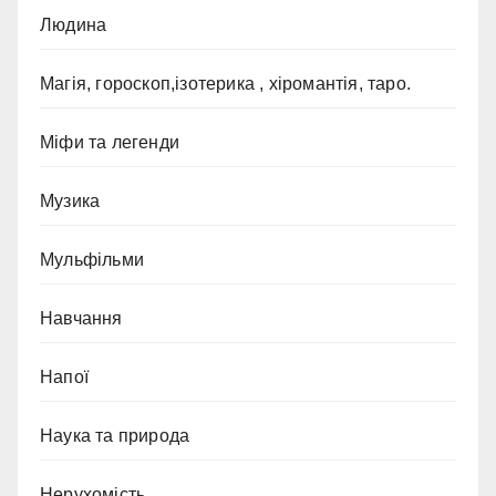
Людина
Магія, гороскоп,ізотерика , хіромантія, таро.
Міфи та легенди
Музика
Мульфільми
Навчання
Напої
Наука та природа
Нерухомість