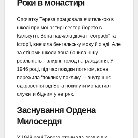
Роки в монастирі
Спочатку Тереза працювала вчителькою в
школі при монастирі сестер Лорето в
Калькутті. Вона навчала дівчат географії та
історії, вивчила бенгальську мову й хінді. Але
за стінами школи вона бачила іншу
реальність – злидні, голод і страждання. У
1946 році, під час поїздки потягом, вона
пережила “поклик у поклику” – внутрішнє
одкровення від Бога покинути монастир і
служити бідним у нетрях.
Заснування Ордена
Милосердя
У 1948 році Тереза отримала дозвіл від