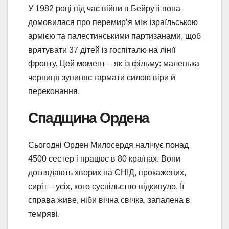
У 1982 році під час війни в Бейруті вона
домовилася про перемир’я між ізраїльською
армією та палестинськими партизанами, щоб
врятувати 37 дітей із госпіталю на лінії
фронту. Цей момент – як із фільму: маленька
черниця зупиняє гармати силою віри й
переконання.
Спадщина Ордена
Сьогодні Орден Милосердя налічує понад
4500 сестер і працює в 80 країнах. Вони
доглядають хворих на СНІД, прокажених,
сиріт – усіх, кого суспільство відкинуло. Її
справа живе, ніби вічна свічка, запалена в
темряві.