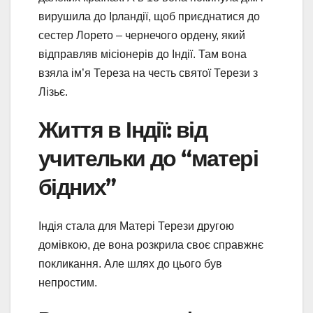
вирушила до Ірландії, щоб приєднатися до
сестер Лорето – чернечого ордену, який
відправляв місіонерів до Індії. Там вона
взяла ім’я Тереза на честь святої Терези з
Лізьє.
Життя в Індії: від
учительки до “матері
бідних”
Індія стала для Матері Терези другою
домівкою, де вона розкрила своє справжнє
покликання. Але шлях до цього був
непростим.