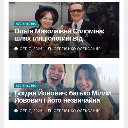
СУСПІЛЬСТВО
Ольга Миколаївна Соломіна:
шлях гляціологині від
експедиційної кухарки до
СЕР 7, 2026
СЕРГІЄНКО ОЛЕКСАНДР
директора Інституту географії
РАН
СУСПІЛЬСТВО
Богдан Йовович: батько Мілли
Йовович і його незвичайна
доля
СЕР 7, 2026
СЕРГІЄНКО ОЛЕКСАНДР