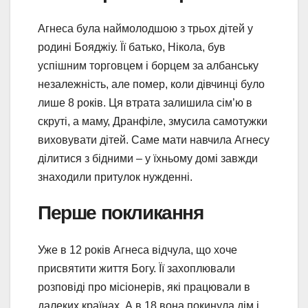
Агнеса була наймолодшою з трьох дітей у
родині Бояджіу. Її батько, Нікола, був
успішним торговцем і борцем за албанську
незалежність, але помер, коли дівчинці було
лише 8 років. Ця втрата залишила сім’ю в
скруті, а маму, Дранфіле, змусила самотужки
виховувати дітей. Саме мати навчила Агнесу
ділитися з бідними – у їхньому домі завжди
знаходили притулок нужденні.
Перше покликання
Уже в 12 років Агнеса відчула, що хоче
присвятити життя Богу. Її захоплювали
розповіді про місіонерів, які працювали в
далеких країнах. А в 18 вона покинула дім і