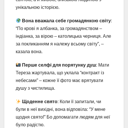
унікальною історією.
Вона вважала себе громадянкою світу
:
“По крові я албанка, за громадянством –
індіанка, за вірою – католицька черниця. Але
за покликанням я належу всьому світу”, –
казала вона.
Перше селфі для порятунку душ
: Мати
Тереза жартувала, що уклала “контракт із
небесами” – кожне її фото має врятувати
душу з чистилища.
Щоденне свято
: Коли її запитали, чи
були в неї вихідні, вона відповіла: “У мене
щодня свято!” Бо допомагати людям для неї
було радістю.