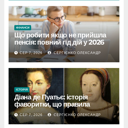
ФІНАНСИ
Що робити якщо не прийшла
пенсія: повний гід дій у 2026
році
СЕР 7, 2026
СЕРГІЄНКО ОЛЕКСАНДР
ІСТОРІЯ
Діана де Пуатьє: історія
фаворитки, що правила
Францією
СЕР 7, 2026
СЕРГІЄНКО ОЛЕКСАНДР