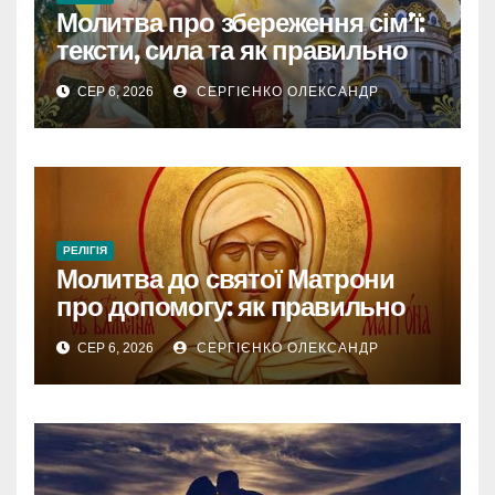
Молитва про збереження сім’ї:
тексти, сила та як правильно
читати
СЕР 6, 2026
СЕРГІЄНКО ОЛЕКСАНДР
РЕЛІГІЯ
Молитва до святої Матрони
про допомогу: як правильно
звертатися
СЕР 6, 2026
СЕРГІЄНКО ОЛЕКСАНДР