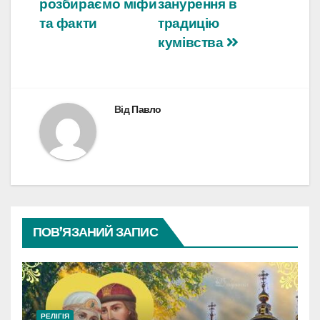
розбираємо міфи
занурення в
та факти
традицію
кумівства
Від
Павло
ПОВ’ЯЗАНИЙ ЗАПИС
РЕЛІГІЯ