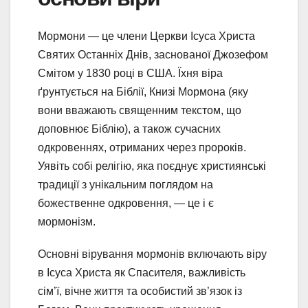
Мормони — це члени Церкви Ісуса Христа
Святих Останніх Днів, заснованої Джозефом
Смітом у 1830 році в США. Їхня віра
ґрунтується на Біблії, Книзі Мормона (яку
вони вважають священним текстом, що
доповнює Біблію), а також сучасних
одкровеннях, отриманих через пророків.
Уявіть собі релігію, яка поєднує християнські
традиції з унікальним поглядом на
божественне одкровення, — це і є
мормонізм.
Основні вірування мормонів включають віру
в Ісуса Христа як Спасителя, важливість
сім’ї, вічне життя та особистий зв’язок із