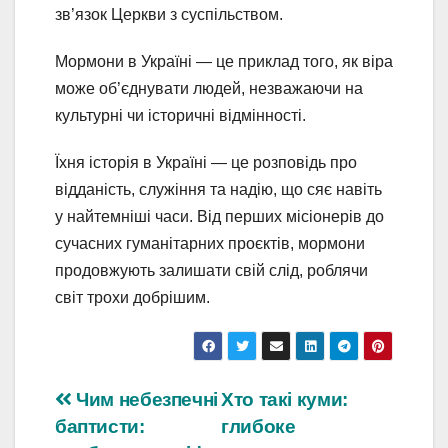
зв’язок Церкви з суспільством.
Мормони в Україні — це приклад того, як віра
може об’єднувати людей, незважаючи на
культурні чи історичні відмінності.
Їхня історія в Україні — це розповідь про
відданість, служіння та надію, що сяє навіть
у найтемніші часи. Від перших місіонерів до
сучасних гуманітарних проєктів, мормони
продовжують залишати свій слід, роблячи
світ трохи добрішим.
Навігація
Чим небезпечні
Хто такі куми:
баптисти:
глибоке
записів