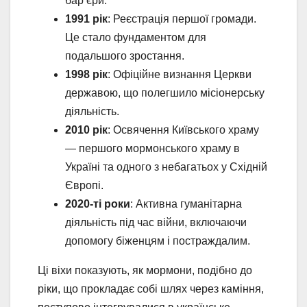
бар’єри.
1991 рік
: Реєстрація першої громади.
Це стало фундаментом для
подальшого зростання.
1998 рік
: Офіційне визнання Церкви
державою, що полегшило місіонерську
діяльність.
2010 рік
: Освячення Київського храму
— першого мормонського храму в
Україні та одного з небагатьох у Східній
Європі.
2020-ті роки
: Активна гуманітарна
діяльність під час війни, включаючи
допомогу біженцям і постраждалим.
Ці віхи показують, як мормони, подібно до
ріки, що прокладає собі шлях через каміння,