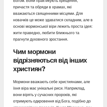
Богом. Вони практикують хрещення,
причастя та обряди в храмах, які
вважаються священними місцями. Для
новачків це може здаватися складним, але в
основі мормонської віри лежить проста ідея:
жити праведно, любити ближнього та
прагнути духовного зростання.
Чим мормони
відрізняються від інших
християн?
Мормони вважають себе християнами, але
їхня віра має унікальні риси. Наприклад,
вони вірять у сучасних пророків, які
отримують одкровення від Бога, подібно до