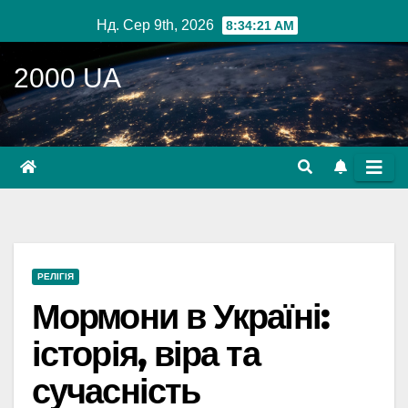
Перейти
Нд. Сер 9th, 2026
8:34:22 AM
до
вмісту
2000 UA
РЕЛІГІЯ
Мормони в Україні:
історія, віра та
сучасність