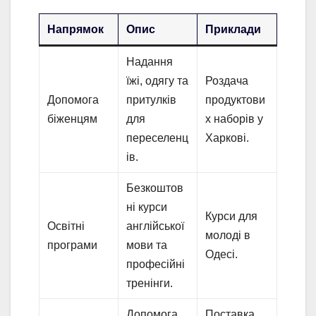
Напрямок
Опис
Приклади
Надання
їжі, одягу та
Роздача
Допомога
притулків
продуктови
біженцям
для
х наборів у
переселенц
Харкові.
ів.
Безкоштов
ні курси
Курси для
Освітні
англійської
молоді в
програми
мови та
Одесі.
професійні
тренінги.
Допомога
Поставка