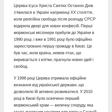
Церква Ісуса Христа Святих Останніх Днів
з’явилася в Україні наприкінці XX століття,
коли релігійна свобода після розпаду СРСР
відкрила двері для нових конфесій. Перші
мормонські місіонери прибули до України в
1990 році, і вже в 1991 році було офіційно
зареєстровано першу громаду в Києві. Це
був час, коли країна, немов птах, що
виривається з клітки, прагнула нових ідей і
свобод.
У 1998 році Церква отримала офіційне
визнання від української держави, що
дозволило їй активно розвиватися. У 2010
році в Києві було освячено перший
мормонський храм — величну споруду, яка
стала духовним центром для вірян у Східній