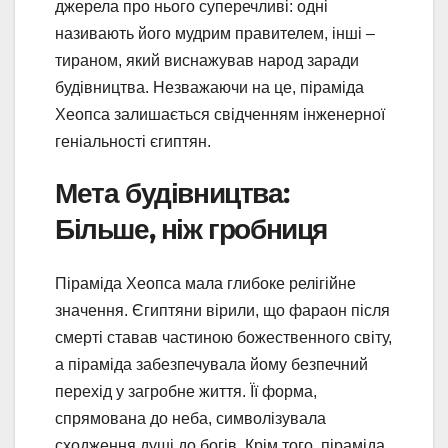
джерела про нього суперечливі: одні
називають його мудрим правителем, інші –
тираном, який виснажував народ заради
будівництва. Незважаючи на це, піраміда
Хеопса залишається свідченням інженерної
геніальності єгиптян.
Мета будівництва:
Більше, ніж гробниця
Піраміда Хеопса мала глибоке релігійне
значення. Єгиптяни вірили, що фараон після
смерті ставав частиною божественного світу,
а піраміда забезпечувала йому безпечний
перехід у загробне життя. Її форма,
спрямована до неба, символізувала
сходження душі до богів. Крім того, піраміда