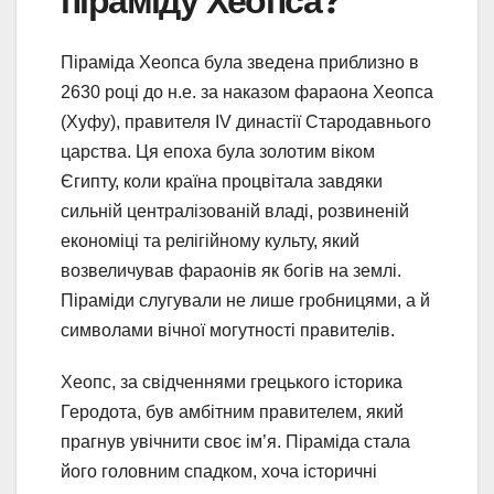
піраміду Хеопса?
Піраміда Хеопса була зведена приблизно в
2630 році до н.е. за наказом фараона Хеопса
(Хуфу), правителя IV династії Стародавнього
царства. Ця епоха була золотим віком
Єгипту, коли країна процвітала завдяки
сильній централізованій владі, розвиненій
економіці та релігійному культу, який
возвеличував фараонів як богів на землі.
Піраміди слугували не лише гробницями, а й
символами вічної могутності правителів.
Хеопс, за свідченнями грецького історика
Геродота, був амбітним правителем, який
прагнув увічнити своє ім’я. Піраміда стала
його головним спадком, хоча історичні