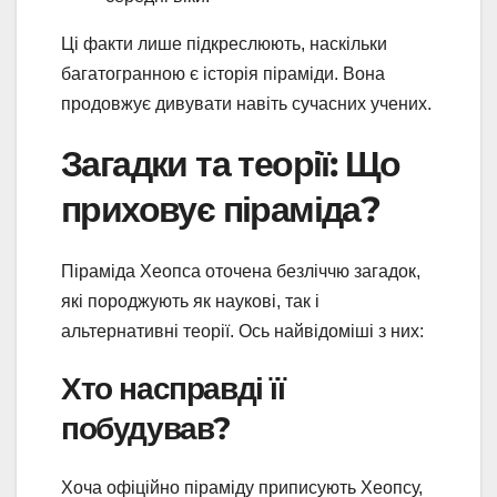
Ці факти лише підкреслюють, наскільки
багатогранною є історія піраміди. Вона
продовжує дивувати навіть сучасних учених.
Загадки та теорії: Що
приховує піраміда?
Піраміда Хеопса оточена безліччю загадок,
які породжують як наукові, так і
альтернативні теорії. Ось найвідоміші з них:
Хто насправді її
побудував?
Хоча офіційно піраміду приписують Хеопсу,