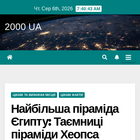
Перейти
Чт. Сер 6th, 2026
7:40:44 AM
до
вмісту
2000 UA
ЦІКАВІ ТА ВИЗНАЧНІ МІСЦЯ
ЦІКАВІ ФАКТИ
Найбільша піраміда
Єгипту: Таємниці
піраміди Хеопса