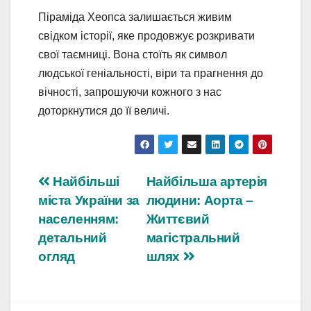
Піраміда Хеопса залишається живим
свідком історії, яке продовжує розкривати
свої таємниці. Вона стоїть як символ
людської геніальності, віри та прагнення до
вічності, запрошуючи кожного з нас
доторкнутися до її величі.
Навігація
Найбільші
Найбільша артерія
міста України за
людини: Аорта –
записів
населенням:
Життєвий
детальний
магістральний
огляд
шлях