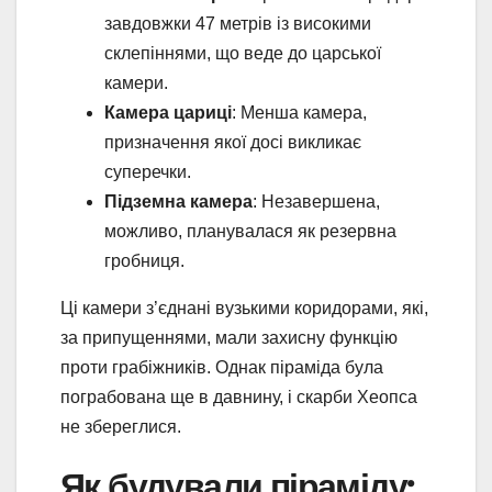
завдовжки 47 метрів із високими
склепіннями, що веде до царської
камери.
Камера цариці
: Менша камера,
призначення якої досі викликає
суперечки.
Підземна камера
: Незавершена,
можливо, планувалася як резервна
гробниця.
Ці камери з’єднані вузькими коридорами, які,
за припущеннями, мали захисну функцію
проти грабіжників. Однак піраміда була
пограбована ще в давнину, і скарби Хеопса
не збереглися.
Як будували піраміду: