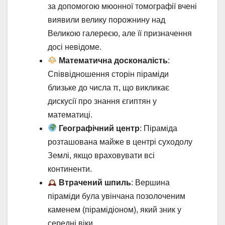
за допомогою мюонної томографії вчені
виявили велику порожнину над
Великою галереєю, але її призначення
досі невідоме.
Математична досконалість
:
Співвідношення сторін піраміди
близьке до числа π, що викликає
дискусії про знання єгиптян у
математиці.
Географічний центр
: Піраміда
розташована майже в центрі суходолу
Землі, якщо враховувати всі
континенти.
Втрачений шпиль
: Вершина
піраміди була увінчана позолоченим
каменем (пірамідіоном), який зник у
середні віки.