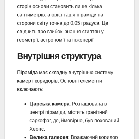
сторін основи становить лише кілька
сантиметрів, а орієнтація піраміди на
сторони світу точна до 0,05 градуса. Це
свідчить про глибокі знання єгиптян у
геометрії, астрономії та інженерії.
Внутрішня структура
Піраміда має складну внутрішню систему
камер і коридорів. Основні елементи
включають:
Царська камера
: Розташована в
центрі піраміди, містить гранітний
саркофаг, де, ймовірно, був похований
Хеопс.
Велика галерея
: Вражаючий коридор