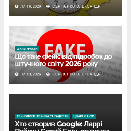
впливає на життя
ЛИП 6, 2026
СЕРГІЄНКО ОЛЕКСАНДР
ЦІКАВІ ФАКТИ
Що таке фейк: від підробок до
штучного світу 2026 року
ЛИП 3, 2026
СЕРГІЄНКО ОЛЕКСАНДР
ТЕХНОЛОГІЇ ,ТЕХНІКА ТА ГАДЖЕТИ
ЦІКАВІ ФАКТИ
Хто створив Google: Ларрі