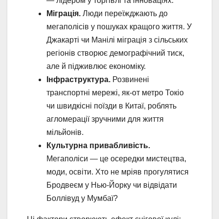
— лідером у торгівлі та інноваціях.
Міграція.
Люди переїжджають до
мегаполісів у пошуках кращого життя. У
Джакарті чи Манілі міграція з сільських
регіонів створює демографічний тиск,
але й підживлює економіку.
Інфраструктура.
Розвинені
транспортні мережі, як-от метро Токіо
чи швидкісні поїзди в Китаї, роблять
агломерації зручними для життя
мільйонів.
Культурна привабливість.
Мегаполіси — це осередки мистецтва,
моди, освіти. Хто не мріяв прогулятися
Бродвеєм у Нью-Йорку чи відвідати
Боллівуд у Мумбаї?