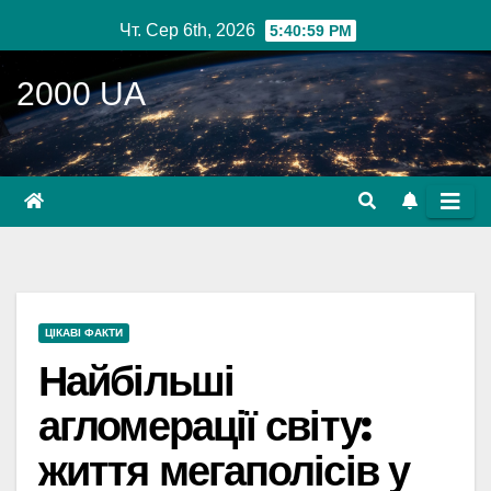
Перейти
Чт. Сер 6th, 2026
5:41:00 PM
до
вмісту
2000 UA
ЦІКАВІ ФАКТИ
Найбільші
агломерації світу:
життя мегаполісів у