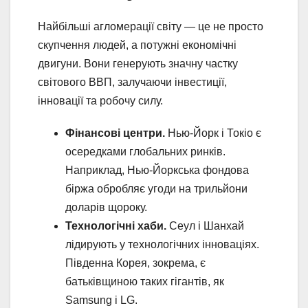
Найбільші агломерації світу — це не просто
скупчення людей, а потужні економічні
двигуни. Вони генерують значну частку
світового ВВП, залучаючи інвестиції,
інновації та робочу силу.
Фінансові центри.
Нью-Йорк і Токіо є
осередками глобальних ринків.
Наприклад, Нью-Йоркська фондова
біржа обробляє угоди на трильйони
доларів щороку.
Технологічні хаби.
Сеул і Шанхай
лідирують у технологічних інноваціях.
Південна Корея, зокрема, є
батьківщиною таких гігантів, як
Samsung і LG.