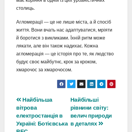
має коріння в одній із цих урбаністичних
столиць.
Агломерації — це не лише міста, а й спосіб
життя. Вони вчать нас адаптуватися, мріяти
й боротися з викликами. Їхній ритм може
лякати, але він також надихає. Кожна
агломерація — це історія про те, як людство
будує своє майбутнє, крок за кроком,
хмарочос за хмарочосом.
Навігація
Найбільша
Найбільші
вітрова
рівнини світу:
записів
електростанція в
велич природи
Україні: Ботієвська
в деталях
ВЕС