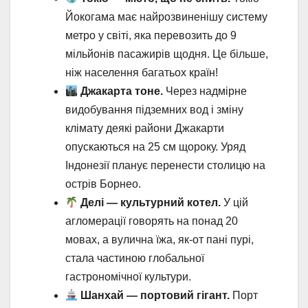
Йокогама має найрозвиненішу систему
метро у світі, яка перевозить до 9
мільйонів пасажирів щодня. Це більше,
ніж населення багатьох країн!
Джакарта тоне.
Через надмірне
видобування підземних вод і зміну
клімату деякі райони Джакарти
опускаються на 25 см щороку. Уряд
Індонезії планує перенести столицю на
острів Борнео.
Делі — культурний котел.
У цій
агломерації говорять на понад 20
мовах, а вулична їжа, як-от пані пурі,
стала частиною глобальної
гастрономічної культури.
Шанхай — портовий гігант.
Порт