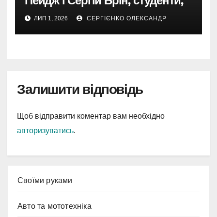
Пейдж і Сергій Брін, студенти,
чия ідея підкорила інтернет
ЛИП 1, 2026
СЕРГІЄНКО ОЛЕКСАНДР
Залишити відповідь
Щоб відправити коментар вам необхідно
авторизуватись
.
Cвоїми руками
Авто та мототехніка