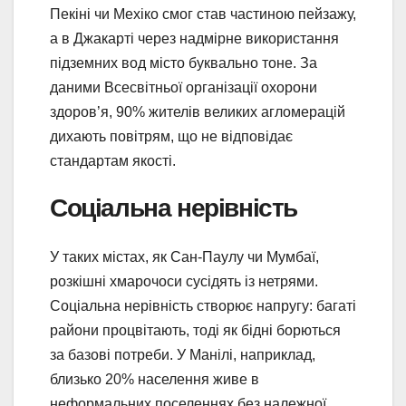
Пекіні чи Мехіко смог став частиною пейзажу,
а в Джакарті через надмірне використання
підземних вод місто буквально тоне. За
даними Всесвітньої організації охорони
здоров’я, 90% жителів великих агломерацій
дихають повітрям, що не відповідає
стандартам якості.
Соціальна нерівність
У таких містах, як Сан-Паулу чи Мумбаї,
розкішні хмарочоси сусідять із нетрями.
Соціальна нерівність створює напругу: багаті
райони процвітають, тоді як бідні борються
за базові потреби. У Манілі, наприклад,
близько 20% населення живе в
неформальних поселеннях без належної