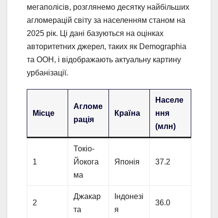
мегаполісів, розглянемо десятку найбільших
агломерацій світу за населенням станом на
2025 рік. Ці дані базуються на оцінках
авторитетних джерел, таких як Demographia
та ООН, і відображають актуальну картину
урбанізації.
Населе
Агломе
Місце
Країна
ння
рація
(млн)
Токіо-
1
Йокога
Японія
37.2
ма
Джакар
Індонезі
2
36.0
та
я