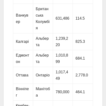
Британ
Ванкув
ська
631,486
114.5
ер
Колумбі
я
Альбер
1,239,2
Калгарі
825.3
та
20
Едмонт
Альбер
1,010,8
684.1
он
та
99
1,017,4
Оттава
Онтаріо
2,778.0
49
Вінніпе
Манітоб
780,000
464.1
г
а
Квебек-