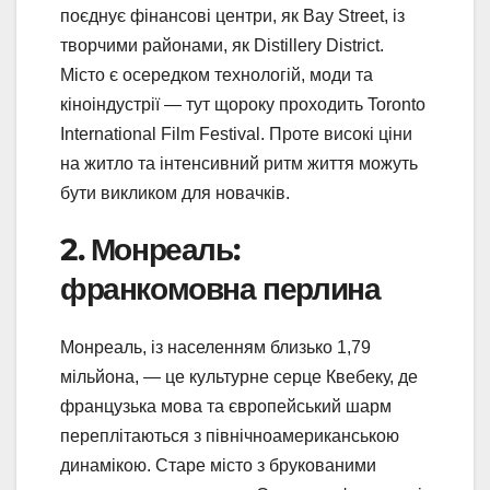
поєднує фінансові центри, як Bay Street, із
творчими районами, як Distillery District.
Місто є осередком технологій, моди та
кіноіндустрії — тут щороку проходить Toronto
International Film Festival. Проте високі ціни
на житло та інтенсивний ритм життя можуть
бути викликом для новачків.
2. Монреаль:
франкомовна перлина
Монреаль, із населенням близько 1,79
мільйона, — це культурне серце Квебеку, де
французька мова та європейський шарм
переплітаються з північноамериканською
динамікою. Старе місто з брукованими