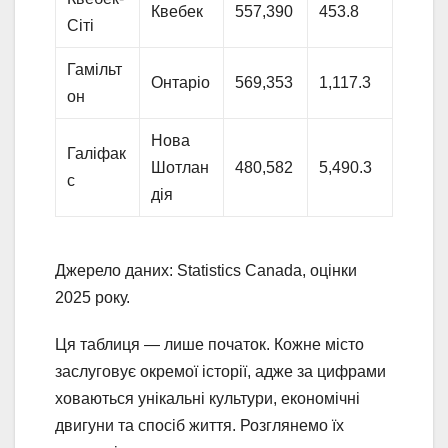
Квебек
557,390
453.8
Сіті
Гамільт
Онтаріо
569,353
1,117.3
он
Нова
Галіфак
Шотлан
480,582
5,490.3
с
дія
Джерело даних: Statistics Canada, оцінки
2025 року.
Ця таблиця — лише початок. Кожне місто
заслуговує окремої історії, адже за цифрами
ховаються унікальні культури, економічні
двигуни та спосіб життя. Розглянемо їх