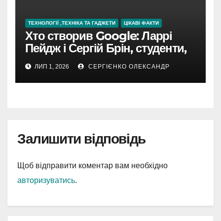
ТЕХНОЛОГІЇ ,ТЕХНІКА ТА ГАДЖЕТИ
ЦІКАВІ ФАКТИ
Хто створив Google: Ларрі
Пейдж і Сергій Брін, студенти,
чия ідея підкорила інтернет
ЛИП 1, 2026
СЕРГІЄНКО ОЛЕКСАНДР
Залишити відповідь
Щоб відправити коментар вам необхідно
авторизуватись
.