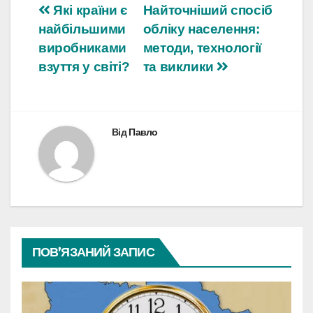
Навігація
Які країни є
Найточніший спосіб
найбільшими
обліку населення:
записів
виробниками
методи, технології
взуття у світі?
та виклики
Від
Павло
ПОВ’ЯЗАНИЙ ЗАПИС