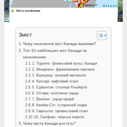
Зміст
Чому населення міст Канади важливе?
Топ-10 найбільших міст Канади за
населенням
1. Торонто: фінансовий пульс Канади
2. Монреаль: франкомовна перлина
3. Ванкувер: зелений мегаполіс
4. Калгарі: нафтовий гігант
5. Едмонтон: столиця Альберти
6. Оттава: політичне серце
7. Вінніпег: серце прерій
8. Квебек-Сіті: історичний скарб
9. Гамільтон: промисловий гігант
10. Галіфакс: морські ворота
Чому міста Канади ростуть?