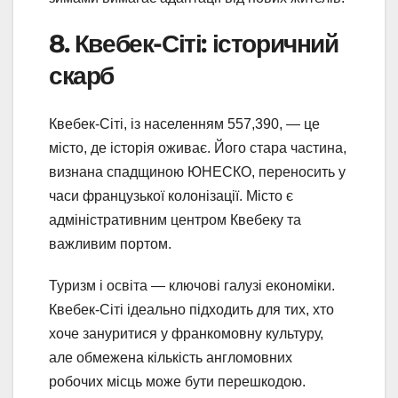
8. Квебек-Сіті: історичний
скарб
Квебек-Сіті, із населенням 557,390, — це
місто, де історія оживає. Його стара частина,
визнана спадщиною ЮНЕСКО, переносить у
часи французької колонізації. Місто є
адміністративним центром Квебеку та
важливим портом.
Туризм і освіта — ключові галузі економіки.
Квебек-Сіті ідеально підходить для тих, хто
хоче зануритися у франкомовну культуру,
але обмежена кількість англомовних
робочих місць може бути перешкодою.