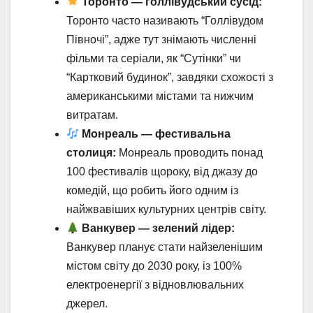
Торонто — голлівудський сусід:
Торонто часто називають “Голлівудом
Півночі”, адже тут знімають численні
фільми та серіали, як “Сутінки” чи
“Картковий будинок”, завдяки схожості з
американськими містами та нижчим
витратам.
Монреаль — фестивальна
столиця:
Монреаль проводить понад
100 фестивалів щороку, від джазу до
комедій, що робить його одним із
найжвавіших культурних центрів світу.
Ванкувер — зелений лідер:
Ванкувер планує стати найзеленішим
містом світу до 2030 року, із 100%
електроенергії з відновлювальних
джерел.