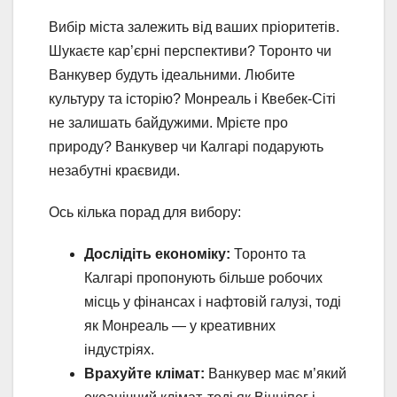
Вибір міста залежить від ваших пріоритетів.
Шукаєте кар’єрні перспективи? Торонто чи
Ванкувер будуть ідеальними. Любите
культуру та історію? Монреаль і Квебек-Сіті
не залишать байдужими. Мрієте про
природу? Ванкувер чи Калгарі подарують
незабутні краєвиди.
Ось кілька порад для вибору:
Дослідіть економіку:
Торонто та
Калгарі пропонують більше робочих
місць у фінансах і нафтовій галузі, тоді
як Монреаль — у креативних
індустріях.
Врахуйте клімат:
Ванкувер має м’який