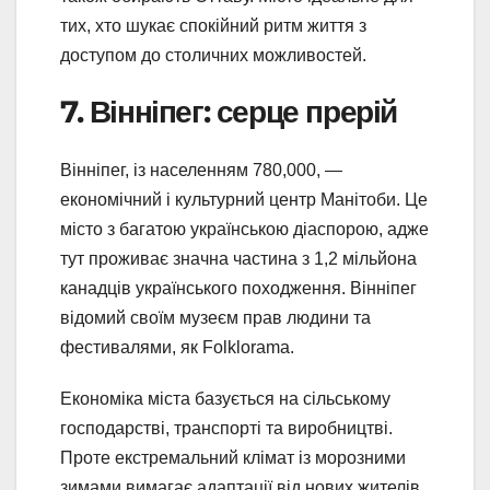
тих, хто шукає спокійний ритм життя з
доступом до столичних можливостей.
7. Вінніпег: серце прерій
Вінніпег, із населенням 780,000, —
економічний і культурний центр Манітоби. Це
місто з багатою українською діаспорою, адже
тут проживає значна частина з 1,2 мільйона
канадців українського походження. Вінніпег
відомий своїм музеєм прав людини та
фестивалями, як Folklorama.
Економіка міста базується на сільському
господарстві, транспорті та виробництві.
Проте екстремальний клімат із морозними
зимами вимагає адаптації від нових жителів.