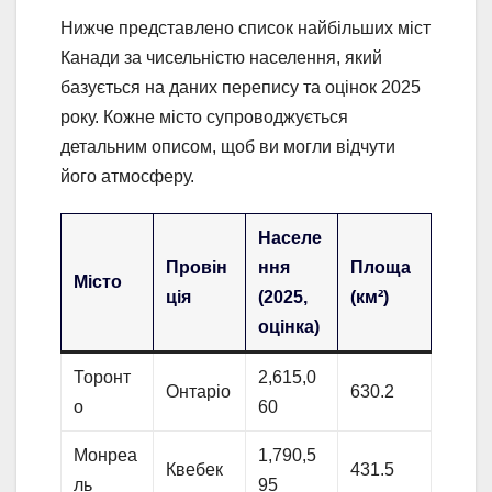
Нижче представлено список найбільших міст
Канади за чисельністю населення, який
базується на даних перепису та оцінок 2025
року. Кожне місто супроводжується
детальним описом, щоб ви могли відчути
його атмосферу.
Населе
Провін
ння
Площа
Місто
ція
(2025,
(км²)
оцінка)
Торонт
2,615,0
Онтаріо
630.2
о
60
Монреа
1,790,5
Квебек
431.5
ль
95