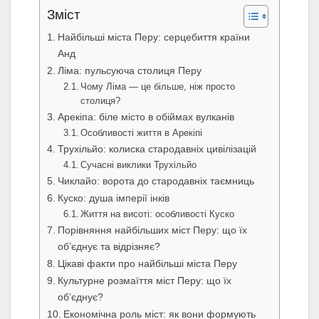
Зміст
Найбільші міста Перу: серцебиття країни
Анд
Ліма: пульсуюча столиця Перу
Чому Ліма — це більше, ніж просто
столиця?
Арекіпа: біле місто в обіймах вулканів
Особливості життя в Арекіпі
Трухільйо: колиска стародавніх цивілізацій
Сучасні виклики Трухільйо
Чиклайо: ворота до стародавніх таємниць
Куско: душа імперії інків
Життя на висоті: особливості Куско
Порівняння найбільших міст Перу: що їх
об’єднує та відрізняє?
Цікаві факти про найбільші міста Перу
Культурне розмаїття міст Перу: що їх
об’єднує?
Економічна роль міст: як вони формують