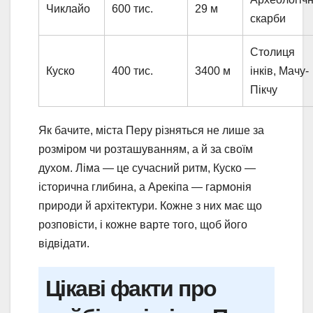
Чиклайо
600 тис.
29 м
скарби
Столиця
Куско
400 тис.
3400 м
інків, Мачу-
Пікчу
Як бачите, міста Перу різняться не лише за
розміром чи розташуванням, а й за своїм
духом. Ліма — це сучасний ритм, Куско —
історична глибина, а Арекіпа — гармонія
природи й архітектури. Кожне з них має що
розповісти, і кожне варте того, щоб його
відвідати.
Цікаві факти про