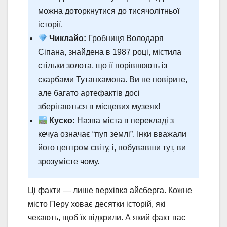
можна доторкнутися до тисячолітньої
історії.
Чиклайо:
Гробниця Володаря
Сіпана, знайдена в 1987 році, містила
стільки золота, що її порівнюють із
скарбами Тутанхамона. Ви не повірите,
але багато артефактів досі
зберігаються в місцевих музеях!
Куско:
Назва міста в перекладі з
кечуа означає “пуп землі”. Інки вважали
його центром світу, і, побувавши тут, ви
зрозумієте чому.
Ці факти — лише верхівка айсберга. Кожне
місто Перу ховає десятки історій, які
чекають, щоб їх відкрили. А який факт вас