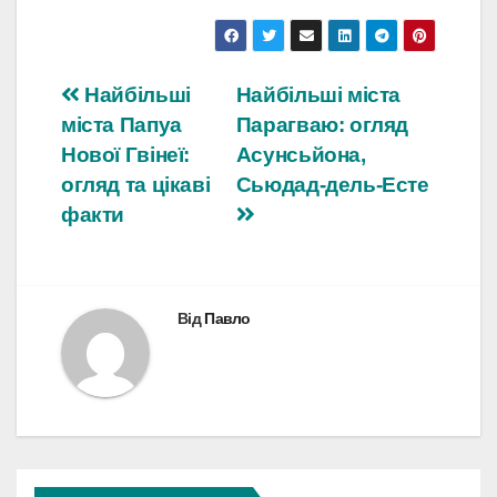
Навігація
Найбільші
Найбільші міста
міста Папуа
Парагваю: огляд
записів
Нової Гвінеї:
Асунсьйона,
огляд та цікаві
Сьюдад-дель-Есте
факти
Від
Павло