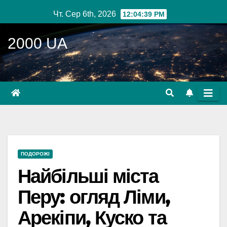
Перейти
Чт. Сер 6th, 2026
12:04:41 PM
до
вмісту
2000 UA
ПОДОРОЖІ
Найбільші міста
Перу: огляд Ліми,
Арекіпи, Куско та