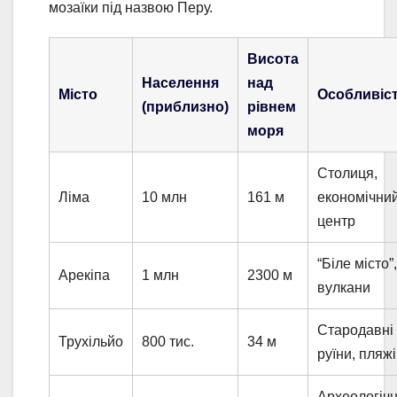
мозаїки під назвою Перу.
Висота
Населення
над
Місто
Особливіс
(приблизно)
рівнем
моря
Столиця,
Ліма
10 млн
161 м
економічни
центр
“Біле місто”,
Арекіпа
1 млн
2300 м
вулкани
Стародавні
Трухільйо
800 тис.
34 м
руїни, пляжі
Археологічн