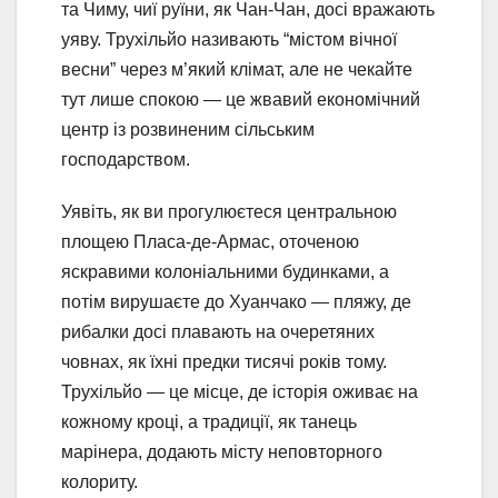
та Чиму, чиї руїни, як Чан-Чан, досі вражають
уяву. Трухільйо називають “містом вічної
весни” через м’який клімат, але не чекайте
тут лише спокою — це жвавий економічний
центр із розвиненим сільським
господарством.
Уявіть, як ви прогулюєтеся центральною
площею Пласа-де-Армас, оточеною
яскравими колоніальними будинками, а
потім вирушаєте до Хуанчако — пляжу, де
рибалки досі плавають на очеретяних
човнах, як їхні предки тисячі років тому.
Трухільйо — це місце, де історія оживає на
кожному кроці, а традиції, як танець
марінера, додають місту неповторного
колориту.