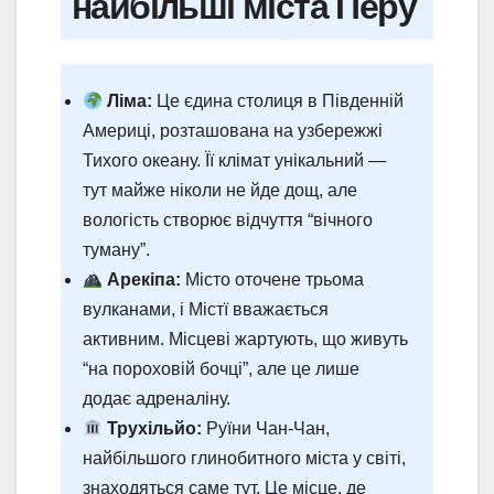
найбільші міста Перу
Ліма:
Це єдина столиця в Південній
Америці, розташована на узбережжі
Тихого океану. Її клімат унікальний —
тут майже ніколи не йде дощ, але
вологість створює відчуття “вічного
туману”.
Арекіпа:
Місто оточене трьома
вулканами, і Містї вважається
активним. Місцеві жартують, що живуть
“на пороховій бочці”, але це лише
додає адреналіну.
Трухільйо:
Руїни Чан-Чан,
найбільшого глинобитного міста у світі,
знаходяться саме тут. Це місце, де