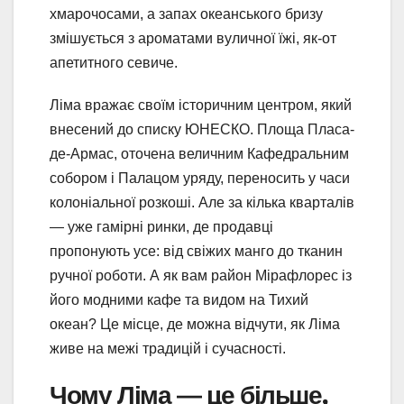
хмарочосами, а запах океанського бризу
змішується з ароматами вуличної їжі, як-от
апетитного севиче.
Ліма вражає своїм історичним центром, який
внесений до списку ЮНЕСКО. Площа Пласа-
де-Армас, оточена величним Кафедральним
собором і Палацом уряду, переносить у часи
колоніальної розкоші. Але за кілька кварталів
— уже гамірні ринки, де продавці
пропонують усе: від свіжих манго до тканин
ручної роботи. А як вам район Мірафлорес із
його модними кафе та видом на Тихий
океан? Це місце, де можна відчути, як Ліма
живе на межі традицій і сучасності.
Чому Ліма — це більше,