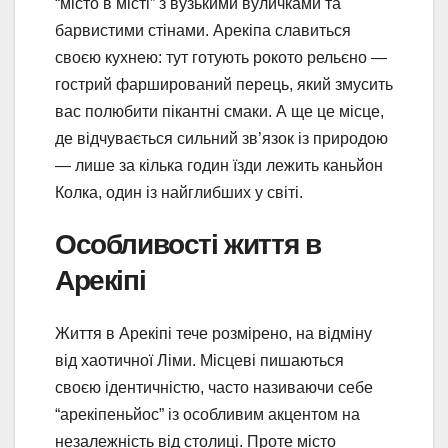
“місто в місті” з вузькими вуличками та
барвистими стінами. Арекіпа славиться
своєю кухнею: тут готують рокото рельєно —
гострий фарширований перець, який змусить
вас полюбити пікантні смаки. А ще це місце,
де відчувається сильний зв’язок із природою
— лише за кілька годин їзди лежить каньйон
Колка, один із найглибших у світі.
Особливості життя в
Арекіпі
Життя в Арекіпі тече розмірено, на відміну
від хаотичної Ліми. Місцеві пишаються
своєю ідентичністю, часто називаючи себе
“арекіпеньйос” із особливим акцентом на
незалежність від столиці. Проте місто