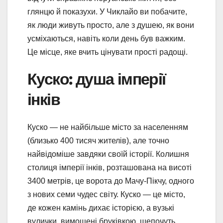
глянцю й показухи. У Чиклайо ви побачите,
як люди живуть просто, але з душею, як вони
усміхаються, навіть коли день був важким.
Це місце, яке вчить цінувати прості радощі.
Куско: душа імперії
інків
Куско — не найбільше місто за населенням
(близько 400 тисяч жителів), але точно
найвідоміше завдяки своїй історії. Колишня
столиця імперії інків, розташована на висоті
3400 метрів, це ворота до Мачу-Пікчу, одного
з нових семи чудес світу. Куско — це місто,
де кожен камінь дихає історією, а вузькі
вулички, вимощені бруківкою, шепочуть