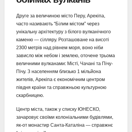
Друге за величиною місто Перу, Арекіпа,
часто називають “Білим містом” через
унікальну архітектуру з білого вулканічного
каменю — сілляру. Розташоване на висоті
2300 метрів над рівнем моря, воно ніби
зависло між небом і землею, оточене трьома
величними вулканами: Містї, Чачані та Пічу-
Пічу. З населенням близько 1 мільйона
жителів, Арекіпа є економічним центром
півдня країни та справжньою культурною
скарбницею.
Центр міста, також у списку ЮНЕСКО,
зачаровує своїми колоніальними будівлями,
як-от монастир Санта-Каталіна — справжнє