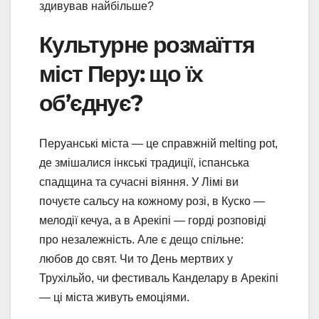
здивував найбільше?
Культурне розмаїття
міст Перу: що їх
об’єднує?
Перуанські міста — це справжній melting pot,
де змішалися інкські традиції, іспанська
спадщина та сучасні віяння. У Лімі ви
почуєте сальсу на кожному розі, в Куско —
мелодії кечуа, а в Арекіпі — горді розповіді
про незалежність. Але є дещо спільне:
любов до свят. Чи то День мертвих у
Трухільйо, чи фестиваль Канделару в Арекіпі
— ці міста живуть емоціями.