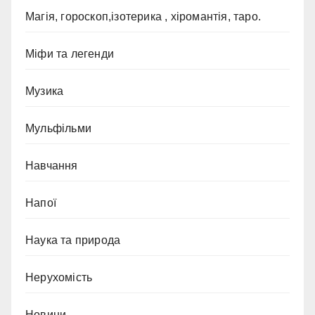
Магія, гороскоп,ізотерика , хіромантія, таро.
Міфи та легенди
Музика
Мульфільми
Навчання
Напої
Наука та природа
Нерухомість
Новини