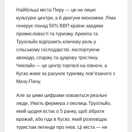
Найбільші міста Перу — це не лише
культурні центри, а й двигуни економіки. Ліма
генерує понад 50% ВВП країни завдяки
промисловості та туризму. Арекіпа та
Трухільйо відіграють ключову роль у
сільському господарстві, експортуючи
авокадо, спаржу та цукрову тростину.
Чиклайо — це центр торгівлі на півночі, а
Куско живе за рахунок туризму, пов’язаного з
Мачу-Пікчу.
Але за цими цифрами ховаються реальні
люди. Уявіть фермера з околиць Трухільйо,
який щодня встає о 5 ранку, щоб зібрати
врожай, або гіда в Куско, який розповідає
туристам легенди про інків. Ці міста — не