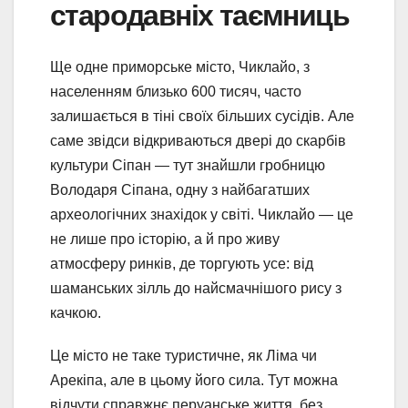
стародавніх таємниць
Ще одне приморське місто, Чиклайо, з
населенням близько 600 тисяч, часто
залишається в тіні своїх більших сусідів. Але
саме звідси відкриваються двері до скарбів
культури Сіпан — тут знайшли гробницю
Володаря Сіпана, одну з найбагатших
археологічних знахідок у світі. Чиклайо — це
не лише про історію, а й про живу
атмосферу ринків, де торгують усе: від
шаманських зілль до найсмачнішого рису з
качкою.
Це місто не таке туристичне, як Ліма чи
Арекіпа, але в цьому його сила. Тут можна
відчути справжнє перуанське життя, без