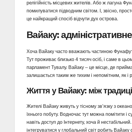
релігійність місцевих жителів. Або ж лагуна Фу
помилуватися підводним світом. І, звісно, про
це найкращий спосіб відчути дух острова.
Вайаку: адміністративн
Хоча Вайаку часто вважають частиною Фунафуті
Тут проживає близько 4 тисяч осіб, і саме в ць
парламент Тувалу. Вайаку – це місце, де прийма
залишається таким же тихим і непомітним, як і 
Життя у Вайаку: між традиц
Жителі Вайаку живуть у тісному зв’язку з океан
їхнього побуту. Водночас тут можна помітити і с
навіть доступ до Інтернету, хоча й нестабільни
інтегруватися у глобальний світ робить Вайаку 