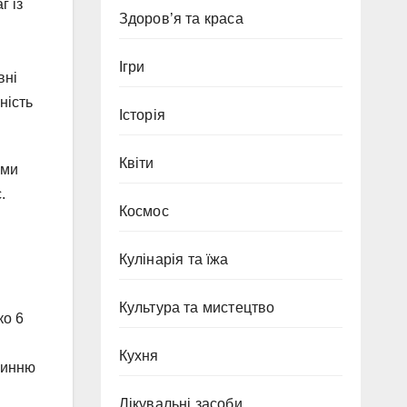
г із
Здоров’я та краса
Ігри
вні
ність
Історія
Квіти
ими
.
Космос
Кулінарія та їжа
Культура та мистецтво
ко 6
Кухня
 синню
Лікувальні засоби