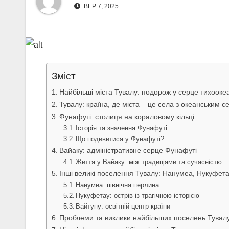
ВЕР 7, 2025
Зміст
Найбільші міста Тувалу: подорож у серце тихооке
Тувалу: країна, де міста – це села з океанським 
Фунафуті: столиця на кораловому кільці
Історія та значення Фунафуті
Що подивитися у Фунафуті?
Вайаку: адміністративне серце Фунафуті
Життя у Вайаку: між традиціями та сучасністю
Інші великі поселення Тувалу: Нанумеа, Нукуфета
Нанумеа: північна перлина
Нукуфетау: острів із трагічною історією
Вайтупу: освітній центр країни
Проблеми та виклики найбільших поселень Тувал