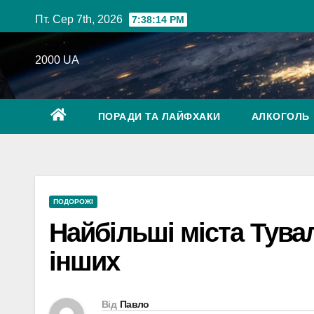
Перейти
Пт. Сер 7th, 2026
7:38:15 PM
до
вмісту
2000 UA
ПОРАДИ ТА ЛАЙФХАКИ
АЛКОГОЛЬ
ПОДОРОЖІ
Найбільші міста Тувал
інших
Від
Павло