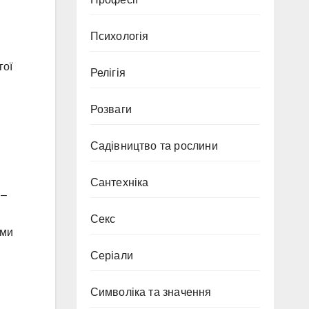
Психологія
гої
Релігія
я
Розваги
Садівництво та рослини
Сантехніка
 –
Секс
їми
Серіали
Символіка та значення