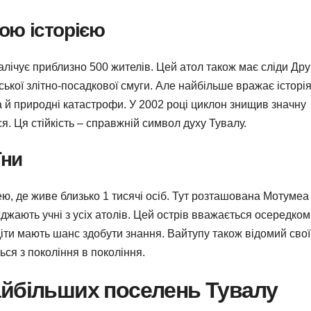
ною історією
алічує приблизно 500 жителів. Цей атол також має сліди Дру
ської злітно-посадкової смуги. Але найбільше вражає історі
а й природні катастрофи. У 2002 році циклон знищив значну
я. Ця стійкість – справжній символ духу Тувалу.
їни
ю, де живе близько 1 тисячі осіб. Тут розташована Мотумеа
джають учні з усіх атолів. Цей острів вважається осередком
і діти мають шанс здобути знання. Вайтупу також відомий сво
ся з покоління в покоління.
айбільших поселень Тувалу