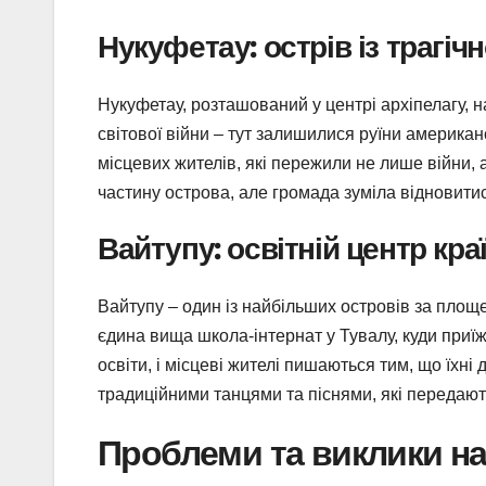
Нукуфетау: острів із трагіч
Нукуфетау, розташований у центрі архіпелагу, н
світової війни – тут залишилися руїни американ
місцевих жителів, які пережили не лише війни, 
частину острова, але громада зуміла відновитис
Вайтупу: освітній центр кра
Вайтупу – один із найбільших островів за площе
єдина вища школа-інтернат у Тувалу, куди приїж
освіти, і місцеві жителі пишаються тим, що їхн
традиційними танцями та піснями, які передають
Проблеми та виклики н