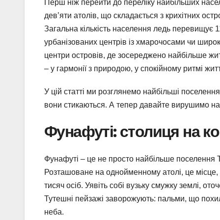
Перш ніж перейти до переліку найбільших населе
дев’яти атолів, що складається з крихітних ост
Загальна кількість населення ледь перевищує 11 
урбанізованих центрів із хмарочосами чи широки
центри островів, де зосереджено найбільше жите
– у гармонії з природою, у спокійному ритмі жит
У цій статті ми розглянемо найбільші поселення 
вони стикаються. А тепер давайте вирушимо на о
Фунафуті: столиця на к
Фунафуті – це не просто найбільше поселення Ту
Розташоване на однойменному атолі, це місце,
тисяч осіб. Уявіть собі вузьку смужку землі, от
Тутешні пейзажі заворожують: пальми, що похили
неба.