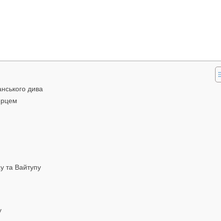
анського дива
серцем
у та Вайтупу
у