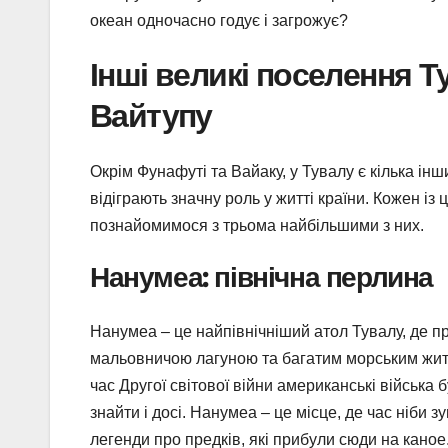
океан одночасно годує і загрожує?
Інші великі поселення Т
Вайтупу
Окрім Фунафуті та Вайаку, у Тувалу є кілька інш
відіграють значну роль у житті країни. Кожен із
познайомимося з трьома найбільшими з них.
Нанумеа: північна перлина
Нанумеа – це найпівнічніший атол Тувалу, де п
мальовничою лагуною та багатим морським житт
час Другої світової війни американські війська 
знайти і досі. Нанумеа – це місце, де час ніби 
легенди про предків, які прибули сюди на каное