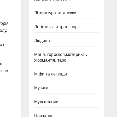
Література та книжки
торія
Логістика та транспорт
олу.
Людина
х і
Магія, гороскоп,ізотерика ,
хіромантія, таро.
ть
льно
Міфи та легенди
Музика
Мульфільми
Навчання