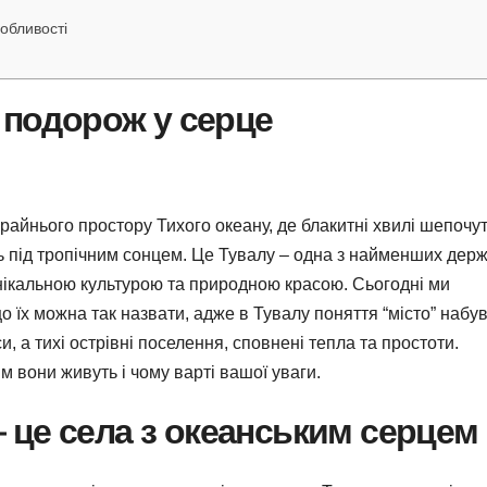
обливості
: подорож у серце
зкрайнього простору Тихого океану, де блакитні хвилі шепочу
ють під тропічним сонцем. Це Тувалу – одна з найменших дер
 унікальною культурою та природною красою. Сьогодні ми
о їх можна так назвати, адже в Тувалу поняття “місто” набу
и, а тихі острівні поселення, сповнені тепла та простоти.
м вони живуть і чому варті вашої уваги.
 – це села з океанським серцем