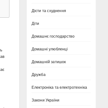
Дієти та схуднення
Діти
Домашнє господарство
Домашні улюбленці
ть
жав
Домашній затишок
ває
Дружба
Електроніка та електротехніка
Закони України