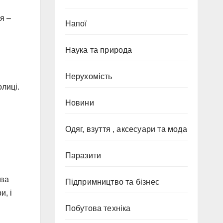
я –
Напої
Наука та природа
Нерухомість
лиці.
Новини
Одяг, взуття , аксесуари та мода
Паразити
ова
Підпримництво та бізнес
и, і
Побутова техніка