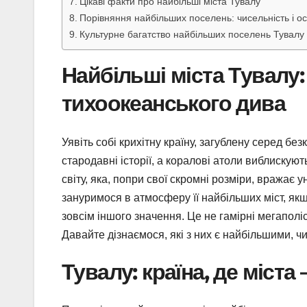
Цікаві факти про найбільші міста Тувалу
Порівняння найбільших поселень: чисельність і ос
Культурне багатство найбільших поселень Тувалу
Найбільші міста Тувалу
тихоокеанського дива
Уявіть собі крихітну країну, загублену серед бе
стародавні історії, а коралові атоли виблиску
світу, яка, попри свої скромні розміри, вражає
зануримося в атмосферу її найбільших міст, якщ
зовсім іншого значення. Це не гамірні мегаполіс
Давайте дізнаємося, які з них є найбільшими, чи
Тувалу: країна, де міста