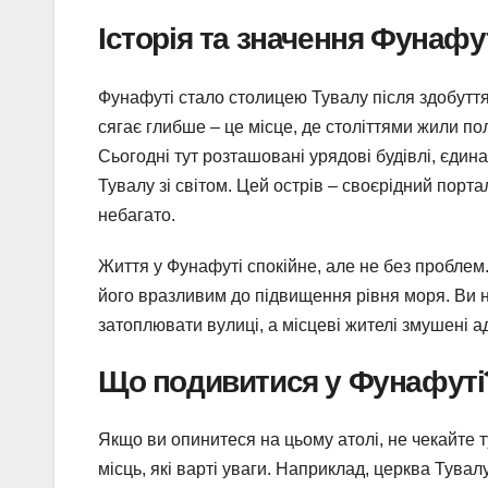
Історія та значення Фунафу
Фунафуті стало столицею Тувалу після здобуття 
сягає глибше – це місце, де століттями жили по
Сьогодні тут розташовані урядові будівлі, єдин
Тувалу зі світом. Цей острів – своєрідний порта
небагато.
Життя у Фунафуті спокійне, але не без проблем
його вразливим до підвищення рівня моря. Ви н
затоплювати вулиці, а місцеві жителі змушені а
Що подивитися у Фунафуті
Якщо ви опинитеся на цьому атолі, не чекайте т
місць, які варті уваги. Наприклад, церква Тува