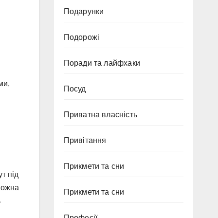
Подарунки
Подорожі
Поради та лайфхаки
ми,
Посуд
Приватна власність
Привітання
Прикмети та сни
т під
 можна
Прикмети та сни
ь
Професії