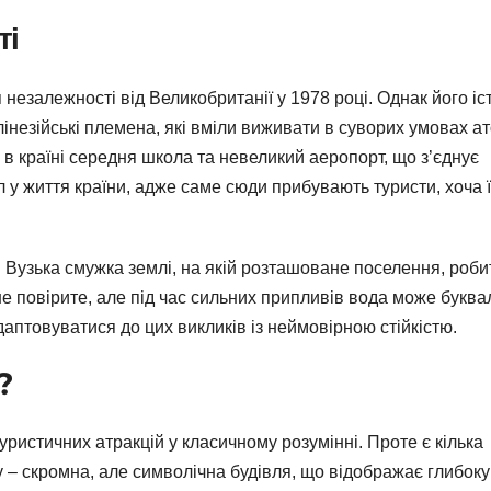
ті
незалежності від Великобританії у 1978 році. Однак його іс
лінезійські племена, які вміли виживати в суворих умовах ат
а в країні середня школа та невеликий аеропорт, що з’єднує
л у життя країни, адже саме сюди прибувають туристи, хоча ї
. Вузька смужка землі, на якій розташоване поселення, роби
е повірите, але під час сильних припливів вода може буква
даптовуватися до цих викликів із неймовірною стійкістю.
?
уристичних атракцій у класичному розумінні. Проте є кілька
лу – скромна, але символічна будівля, що відображає глибоку