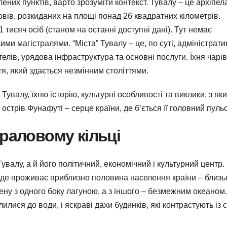
них пунктів, варто зрозуміти контекст. Тувалу – це архіпела
ровів, розкиданих на площі понад 26 квадратних кілометрів.
тисяч осіб (станом на останні доступні дані). Тут немає
ми магістралями. “Міста” Тувалу – це, по суті, адміністрати
лів, урядова інфраструктура та основні послуги. Їхня чарів
тя, який здається незмінним століттями.
Тувалу, їхню історію, культурні особливості та виклики, з як
стрів Фунафуті – серце країни, де б’ється її головний пульс
ораловому кільці
валу, а й його політичний, економічний і культурний центр.
 де проживає приблизно половина населення країни – близь
очену з одного боку лагуною, а з іншого – безмежним океаном.
лися до води, і яскраві дахи будинків, які контрастують із