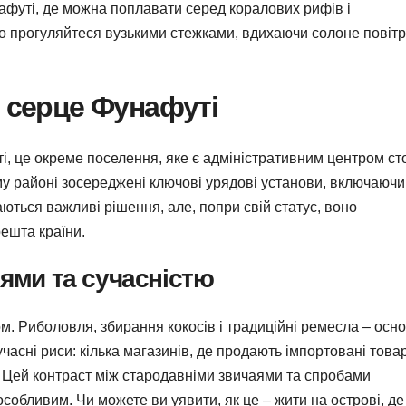
нафуті, де можна поплавати серед коралових рифів і
сто прогуляйтеся вузькими стежками, вдихаючи солоне повітр
е серце Фунафуті
, це окреме поселення, яке є адміністративним центром сто
ому районі зосереджені ключові урядові установи, включаючи
ються важливі рішення, але, попри свій статус, воно
решта країни.
іями та сучасністю
ом. Риболовля, збирання кокосів і традиційні ремесла – осн
учасні риси: кілька магазинів, де продають імпортовані товар
й. Цей контраст між стародавніми звичаями та спробами
особливим. Чи можете ви уявити, як це – жити на острові, де