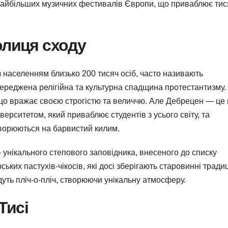
найбільших музичних фестивалів Європи, що приваблює тис
олиця сходу
 населенням близько 200 тисяч осіб, часто називають
середжена релігійна та культурна спадщина протестантизму.
що вражає своєю строгістю та величчю. Але Дебрецен — це 
верситетом, який приваблює студентів з усього світу, та
творюються на барвистий килим.
 унікального степового заповідника, внесеного до списку
их пастухів-чікосів, які досі зберігають старовинні традиці
дуть пліч-о-пліч, створюючи унікальну атмосферу.
Тисі