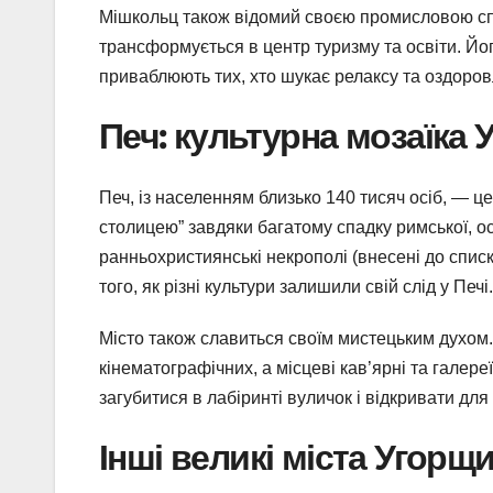
Мішкольц також відомий своєю промисловою спа
трансформується в центр туризму та освіти. Йог
приваблюють тих, хто шукає релаксу та оздоро
Печ: культурна мозаїка
Печ, із населенням близько 140 тисяч осіб, — це
столицею” завдяки багатому спадку римської, ос
ранньохристиянські некрополі (внесені до спи
того, як різні культури залишили свій слід у Печі.
Місто також славиться своїм мистецьким духом.
кінематографічних, а місцеві кав’ярні та галер
загубитися в лабіринті вуличок і відкривати дл
Інші великі міста Угорщ