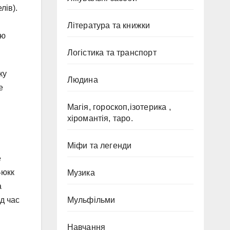
лів).
Література та книжки
ею
Логістика та транспорт
ку
Людина
е
Магія, гороскоп,ізотерика ,
хіромантія, таро.
Міфи та легенди
е
Бюкк
Музика
а
д час
Мульфільми
Навчання