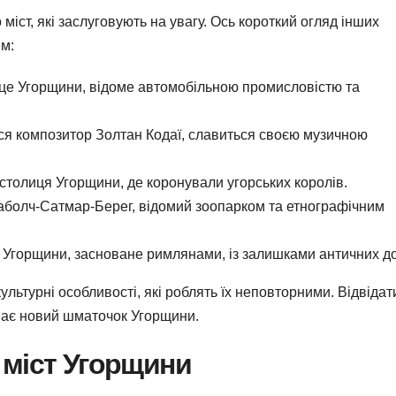
міст, які заслуговують на увагу. Ось короткий огляд інших
ям:
рце Угорщини, відоме автомобільною промисловістю та
вся композитор Золтан Кодаї, славиться своєю музичною
 столиця Угорщини, де коронували угорських королів.
Саболч-Сатмар-Берег, відомий зоопарком та етнографічним
 Угорщини, засноване римлянами, із залишками античних до
ультурні особливості, які роблять їх неповторними. Відвідати
иває новий шматочок Угорщини.
 міст Угорщини