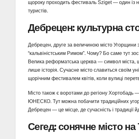
щороку проходить фестиваль Sziget — один із 
туристів.
Дебрецен: культурна ст
Дебрецен, друге за величиною місто Угорщини з
“кальвіністським Римом”. Чому? Бо саме тут зо
Велика реформатська церква — символ міста, 
лише історія. Сучасне місто славиться своїм уні
щорічним фестивалем квітів, коли вулиці пере
Місто також є воротами до регіону Хортобадь —
ЮНЕСКО. Тут можна побачити традиційних угорськ
Дебрецен — це місце, де сучасність і традиції й
Сегед: сонячне місто на 