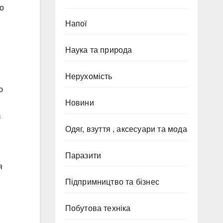
то
Напої
Наука та природа
Нерухомість
ю
Новини
в
Одяг, взуття , аксесуари та мода
Паразити
я
Підпримництво та бізнес
Побутова техніка