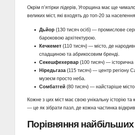
Окрім п’ятірки лідерів, Угорщина має ще чимало 
великих міст, які входять до топ-20 за населенн
Дьйор
(130 тисяч осіб) — промислове се
бароковою архітектурою.
Кечкемет
(110 тисяч) — місто, де народи
спадщиною та абрикосовим бренді.
Секешфехервар
(100 тисяч) — історична
Ніредьгаза
(115 тисяч) — центр регіону 
музеєм просто неба.
Сомбатгей
(80 тисяч) — найстаріше місто
Кожне з цих міст має свою унікальну історію та к
— це як зібрати пазл, де кожна частинка відкр
Порівняння найбільших