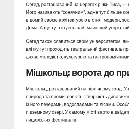
Сегед, розташований на берегах річки Тиса, — ц
Його називають “сонячним”, адже тут більше сон
відомий своєю архітектурою в стилі модерн, зо
Дома. А ще тут готують найсмачніший угорський
Сегед також славиться своїм університетом, як
влітку тут проходить театральний фестиваль про
дихає молодістю, культурою та гастрономічними
Мішкольц: ворота до п
Мішкольц, розташований на північному сході Уго
природа та промисловість створюють дивовижни
із його печерами, водоспадами та лісами. Осо
підземному озері. У самому місті варто відвід
лицарських фестивалів.