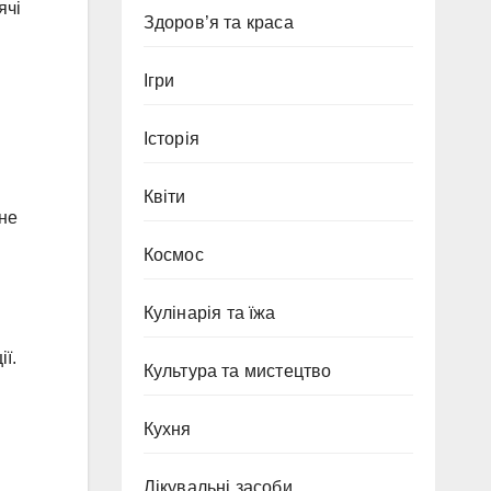
ячі
Здоров’я та краса
Ігри
Історія
Квіти
не
Космос
Кулінарія та їжа
ї.
Культура та мистецтво
Кухня
Лікувальні засоби