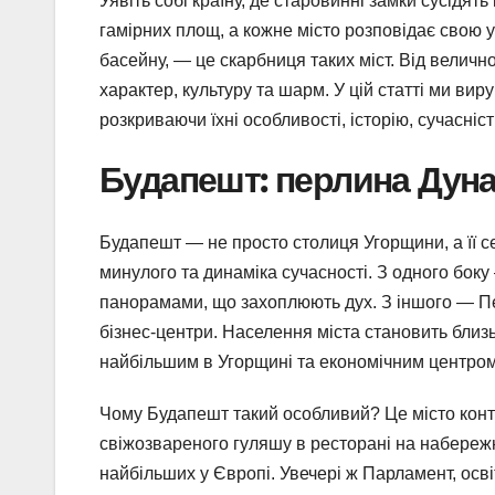
Уявіть собі країну, де старовинні замки сусідят
гамірних площ, а кожне місто розповідає свою 
басейну, — це скарбниця таких міст. Від велич
характер, культуру та шарм. У цій статті ми в
розкриваючи їхні особливості, історію, сучасніст
Будапешт: перлина Дун
Будапешт — не просто столиця Угорщини, а її се
минулого та динаміка сучасності. З одного бок
панорамами, що захоплюють дух. З іншого — Пеш
бізнес-центри. Населення міста становить близьк
найбільшим в Угорщині та економічним центром
Чому Будапешт такий особливий? Це місто конт
свіжозвареного гуляшу в ресторані на набережн
найбільших у Європі. Увечері ж Парламент, осві