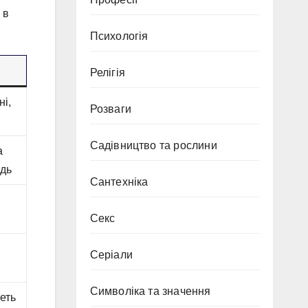
 в
Психологія
Релігія
ні,
Розваги
Садівництво та рослини
а
адь
Сантехніка
Секс
Серіали
Символіка та значення
еть