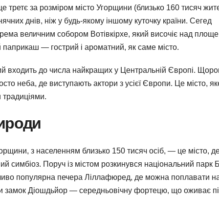
е третє за розміром місто Угорщини (близько 160 тисяч жите
ячних днів, ніж у будь-якому іншому куточку країни. Сегед
крема величним собором Вотівкірхе, який височіє над площ
 паприкаш — гострий і ароматний, як саме місто.
ий входить до числа найкращих у Центральній Європі. Щоро
сто неба, де виступають актори з усієї Європи. Це місто, як
 традиціями.
рироди
рщини, з населенням близько 150 тисяч осіб, — це місто, д
й симбіоз. Поруч із містом розкинувся національний парк 
бливо популярна печера Ліллафюред, де можна поплавати н
ати замок Діошдьйор — середньовічну фортецю, що оживає пі