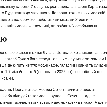
ь із сучасними хмарочосами, де бруковані вулички ведуть до
унікальну історію. Угорщина, розташована в серці Карпатськ
ного Будапешта до затишного Шопрона, кожне з них має свій
ирушимо в подорож 20 найбільшими містами Угорщини,
ь і навіть маленькі таємниці, які роблять їх особливими.
аю
рце, що б’ється в ритмі Дунаю. Це місто, де зливаються ве
у — пагорб Буда з його середньовічними вуличками, замком і
т, де кипить життя: модні кафе, галасливі ринки та сучасні
о 1,7 мільйона осіб (станом на 2025 рік), що робить його
 країни.
растів. Прогуляйтеся мостом Сечені, відчуйте аромат
ій або відвідайте термальні купальні Сечені — одні з
тлений тисячами вогнів, виглядає як картина з казки. А ще т