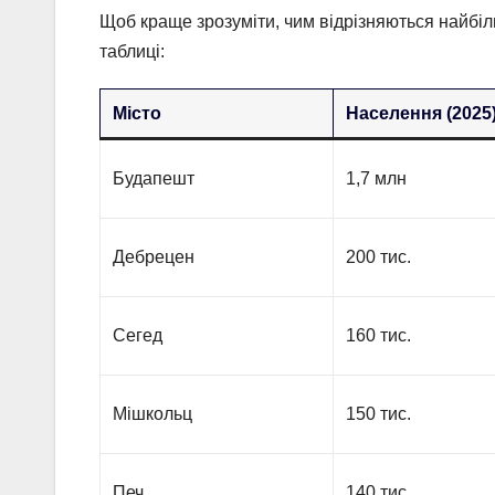
Щоб краще зрозуміти, чим відрізняються найбіл
таблиці:
Місто
Населення (2025
Будапешт
1,7 млн
Дебрецен
200 тис.
Сегед
160 тис.
Мішкольц
150 тис.
Печ
140 тис.