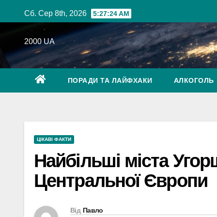
Перейти
Сб. Сер 8th, 2026
5:27:25 AM
до
вмісту
2000 UA
ПОРАДИ ТА ЛАЙФХАКИ
АЛКОГОЛЬ
ЦІКАВІ ФАКТИ
Найбільші міста Уго
Центральної Європи
Від
Павло