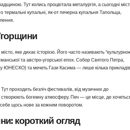
дщиною. Тут колись процвітала металургія, а сьогодні міс
о термальні купальні, як-от печерна купальня Тапольца,
влення.
 Угорщини
 місто, яке дихає історією. Його часто називають “культурно
манської та австро-угорської епох. Собор Святого Петра,
ску ЮНЕСКО) та мечеть Гази Касима — лише кілька прикладі
 Тут проходить безліч фестивалів, від музичних до
еї створюють богемну атмосферу. Печ — це місце, де хочетьс
я себе щось нове за кожним поворотом.
ини: короткий огляд