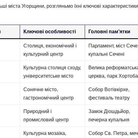
ьші міста Угорщини, розгляньмо їхні ключові характеристики
)
Ключові особливості
Головні пам’ятки
Столиця, економічний і
Парламент, міст Сече
культурний центр
купальні Сечені
Культурна столиця сходу,
Велика реформатськ
університетське місто
церква, парк Хортоб
Сонячне місто,
Собор Вотівкірхе,
гастрономічний центр
фестиваль театру
Природний і
Замок Діошдьйор,
промисловий центр
печерна купальня
Культурна мозаїка,
Собор Св. Петра, меч