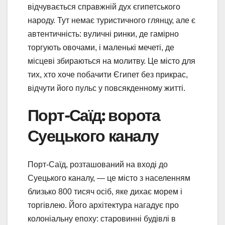
відчувається справжній дух єгипетського
народу. Тут немає туристичного глянцу, але є
автентичність: вуличні ринки, де гамірно
торгують овочами, і маленькі мечеті, де
місцеві збираються на молитву. Це місто для
тих, хто хоче побачити Єгипет без прикрас,
відчути його пульс у повсякденному житті.
Порт-Саїд: ворота
Суецького каналу
Порт-Саїд, розташований на вході до
Суецького каналу, — це місто з населенням
близько 800 тисяч осіб, яке дихає морем і
торгівлею. Його архітектура нагадує про
колоніальну епоху: старовинні будівлі в