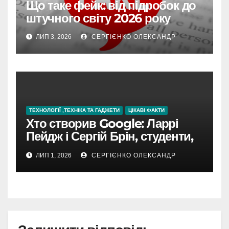
Що таке фейк: від підробок до
штучного світу 2026 року
ЛИП 3, 2026
СЕРГІЄНКО ОЛЕКСАНДР
ТЕХНОЛОГІЇ ,ТЕХНІКА ТА ГАДЖЕТИ
ЦІКАВІ ФАКТИ
Хто створив Google: Ларрі
Пейдж і Сергій Брін, студенти,
чия ідея підкорила інтернет
ЛИП 1, 2026
СЕРГІЄНКО ОЛЕКСАНДР