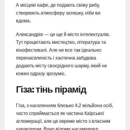
А місцеві кафе, де подають свіжу рибу,
створюють атмосферу затишку, ніби ви
вдома.
Александрія — це ще й місто інтелектуалів.
Тут процвітають мистецтво, література та
кінофестивалі. Але не все так ідеально:
перенаселеність і хаотична забудова
додають місту своєрідного шарму, який не
кожен одразу зрозуміє.
Гіза: тінь пірамід
Гіза, з населенням близько 4,2 мільйона осіб,
часто сприймається як частина Каїрської
агломерації, але це окреме місто з власним
характером. Воно відоме насамперед