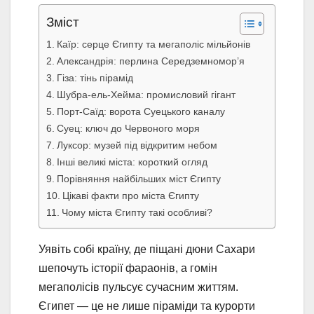
Зміст
Каїр: серце Єгипту та мегаполіс мільйонів
Александрія: перлина Середземномор’я
Гіза: тінь пірамід
Шубра-ель-Хейма: промисловий гігант
Порт-Саїд: ворота Суецького каналу
Суец: ключ до Червоного моря
Луксор: музей під відкритим небом
Інші великі міста: короткий огляд
Порівняння найбільших міст Єгипту
Цікаві факти про міста Єгипту
Чому міста Єгипту такі особливі?
Уявіть собі країну, де піщані дюни Сахари
шепочуть історії фараонів, а гомін
мегаполісів пульсує сучасним життям.
Єгипет — це не лише піраміди та курорти