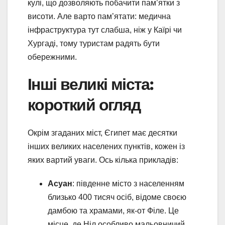
кулі, що дозволяють побачити пам’ятки з
висоти. Але варто пам’ятати: медична
інфраструктура тут слабша, ніж у Каїрі чи
Хургаді, тому туристам радять бути
обережними.
Інші великі міста:
короткий огляд
Окрім згаданих міст, Єгипет має десятки
інших великих населених пунктів, кожен із
яких вартий уваги. Ось кілька прикладів:
Асуан
: південне місто з населенням
близько 400 тисяч осіб, відоме своєю
дамбою та храмами, як-от Філе. Це
місце, де Ніл особливо мальовничий.