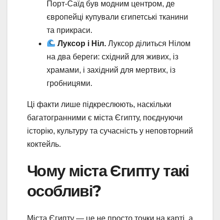
Порт-Саїд був модним центром, де
європейці купували єгипетські тканини
та прикраси.
Луксор і Ніл.
Луксор ділиться Нілом
на два береги: східний для живих, із
храмами, і західний для мертвих, із
гробницями.
Ці факти лише підкреслюють, наскільки
багатогранними є міста Єгипту, поєднуючи
історію, культуру та сучасність у неповторний
коктейль.
Чому міста Єгипту такі
особливі?
Міста Єгипту — це не просто точки на карті, а