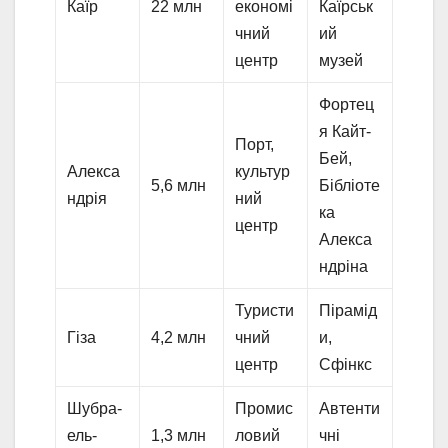
Каїр
22 млн
економі
Каїрськ
чний
ий
центр
музей
Фортец
я Кайт-
Порт,
Бей,
Алекса
культур
5,6 млн
Бібліоте
ндрія
ний
ка
центр
Алекса
ндріна
Туристи
Пірамід
Гіза
4,2 млн
чний
и,
центр
Сфінкс
Шубра-
Промис
Автенти
ель-
1,3 млн
ловий
чні