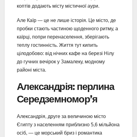
коптів додають місту містичної аури.
Але Каїр — це не лише історія. Це місто, де
пробки стають частиною щоденного ритму, а
каїрці, попри перенаселення, зберігають
теплу гостинність. Життя тут кипить
цілодобово: від нічних кафе на березі Нілу
до гучних вечірок у Замалеку, модному
районі міста.
Александрія: перлина
Середземномор’я
Александрія, друге за величиною місто
Єгипту з населенням приблизно 5,6 мільйона
осіб, — це морський бриз і романтика