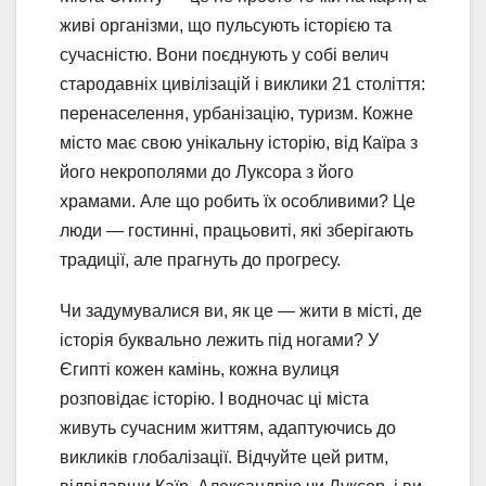
живі організми, що пульсують історією та
сучасністю. Вони поєднують у собі велич
стародавніх цивілізацій і виклики 21 століття:
перенаселення, урбанізацію, туризм. Кожне
місто має свою унікальну історію, від Каїра з
його некрополями до Луксора з його
храмами. Але що робить їх особливими? Це
люди — гостинні, працьовиті, які зберігають
традиції, але прагнуть до прогресу.
Чи задумувалися ви, як це — жити в місті, де
історія буквально лежить під ногами? У
Єгипті кожен камінь, кожна вулиця
розповідає історію. І водночас ці міста
живуть сучасним життям, адаптуючись до
викликів глобалізації. Відчуйте цей ритм,