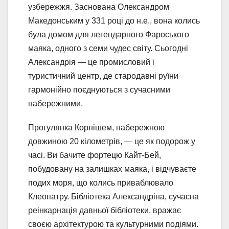
узбережжя. Заснована Олександром
Македонським у 331 році до н.е., вона колись
була домом для легендарного Фароського
маяка, одного з семи чудес світу. Сьогодні
Александрія — це промисловий і
туристичний центр, де стародавні руїни
гармонійно поєднуються з сучасними
набережними.
Прогулянка Корнішем, набережною
довжиною 20 кілометрів, — це як подорож у
часі. Ви бачите фортецю Кайт-Бей,
побудовану на залишках маяка, і відчуваєте
подих моря, що колись приваблювало
Клеопатру. Бібліотека Александріна, сучасна
реінкарнація давньої бібліотеки, вражає
своєю архітектурою та культурними подіями.