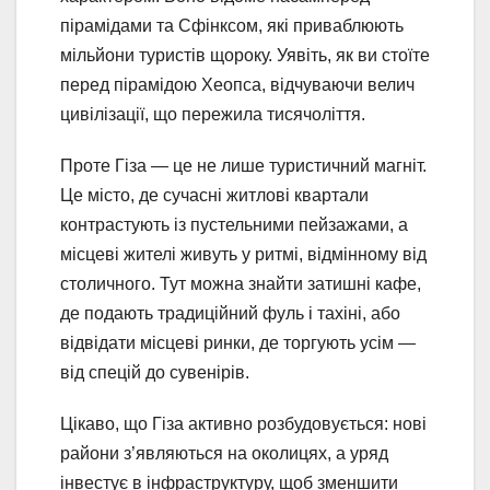
пірамідами та Сфінксом, які приваблюють
мільйони туристів щороку. Уявіть, як ви стоїте
перед пірамідою Хеопса, відчуваючи велич
цивілізації, що пережила тисячоліття.
Проте Гіза — це не лише туристичний магніт.
Це місто, де сучасні житлові квартали
контрастують із пустельними пейзажами, а
місцеві жителі живуть у ритмі, відмінному від
столичного. Тут можна знайти затишні кафе,
де подають традиційний фуль і тахіні, або
відвідати місцеві ринки, де торгують усім —
від спецій до сувенірів.
Цікаво, що Гіза активно розбудовується: нові
райони з’являються на околицях, а уряд
інвестує в інфраструктуру, щоб зменшити