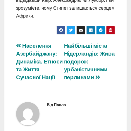
відвідавши Каїр, Александрію чи Луксор, і ви
зрозумієте, чому Єгипет залишається серцем
Африки.
Навігація
Населення
Найбільші міста
Азербайджану:
Нідерландів: Жива
записів
Динаміка, Етноси
подорож
та Життя
урбаністичними
Сучасної Нації
перлинами
Від
Павло