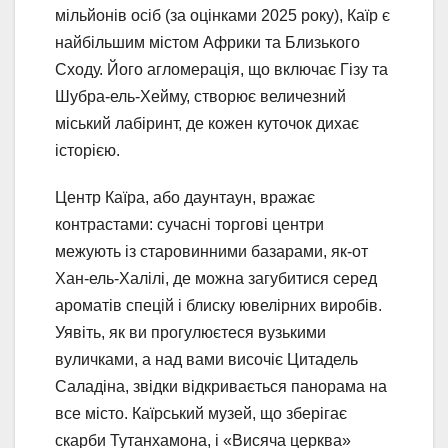
мільйонів осіб (за оцінками 2025 року), Каїр є
найбільшим містом Африки та Близького
Сходу. Його агломерація, що включає Гізу та
Шубра-ель-Хейму, створює величезний
міський лабіринт, де кожен куточок дихає
історією.
Центр Каїра, або даунтаун, вражає
контрастами: сучасні торгові центри
межують із старовинними базарами, як-от
Хан-ель-Халілі, де можна загубитися серед
ароматів спецій і блиску ювелірних виробів.
Уявіть, як ви прогулюєтеся вузькими
вуличками, а над вами височіє Цитадель
Саладіна, звідки відкривається панорама на
все місто. Каїрський музей, що зберігає
скарби Тутанхамона, і «Висяча церква»