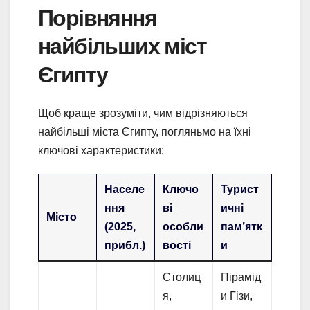
Порівняння
найбільших міст
Єгипту
Щоб краще зрозуміти, чим відрізняються
найбільші міста Єгипту, погляньмо на їхні
ключові характеристики:
Населе
Ключо
Турист
ння
ві
ичні
Місто
(2025,
особли
пам’ятк
прибл.)
вості
и
Столиц
Пірамід
я,
и Гізи,