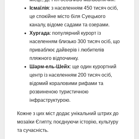
Ісмаїлія
: з населенням 450 тисяч осіб,
це спокійне місто біля Суецького
каналу, відоме садами та озерами.
Хургада
: популярний курорт із
населенням близько 300 тисяч осіб, що
приваблює дайверів і любителів
пляжного відпочинку.
Шарм-ель-Шейх
: ще один курортний
центр із населенням 200 тисяч осіб,
відомий кораловими рифами та
розвиненою туристичною
інфраструктурою.
Кожне з цих міст додає унікальний штрих до
мозаїки Єгипту, поєднуючи історію, культуру
та сучасність.