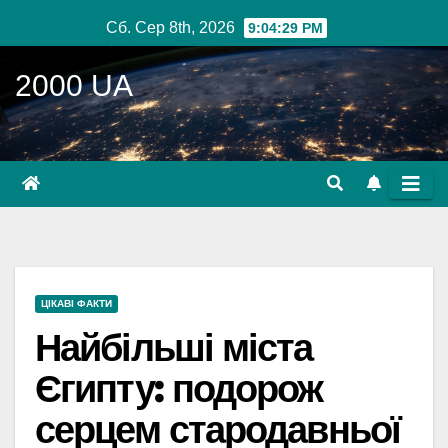
Перейти
Сб. Сер 8th, 2026
9:04:30 PM
до
вмісту
2000 UA
ЦІКАВІ ФАКТИ
Найбільші міста
Єгипту: подорож
серцем стародавньої