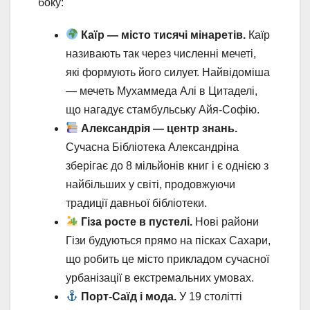
боку:
Каїр — місто тисячі мінаретів.
Каїр
називають так через численні мечеті,
які формують його силует. Найвідоміша
— мечеть Мухаммеда Алі в Цитаделі,
що нагадує стамбульську Айя-Софію.
Александрія — центр знань.
Сучасна Бібліотека Александріна
зберігає до 8 мільйонів книг і є однією з
найбільших у світі, продовжуючи
традиції давньої бібліотеки.
Гіза росте в пустелі.
Нові райони
Гізи будуються прямо на пісках Сахари,
що робить це місто прикладом сучасної
урбанізації в екстремальних умовах.
Порт-Саїд і мода.
У 19 столітті