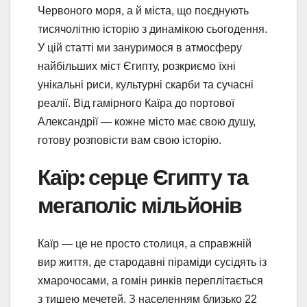
Червоного моря, а й міста, що поєднують
тисячолітню історію з динамікою сьогодення.
У цій статті ми зануримося в атмосферу
найбільших міст Єгипту, розкриємо їхні
унікальні риси, культурні скарби та сучасні
реалії. Від гамірного Каїра до портової
Александрії — кожне місто має свою душу,
готову розповісти вам свою історію.
Каїр: серце Єгипту та
мегаполіс мільйонів
Каїр — це не просто столиця, а справжній
вир життя, де стародавні піраміди сусідять із
хмарочосами, а гомін ринків переплітається
з тишею мечетей. З населенням близько 22