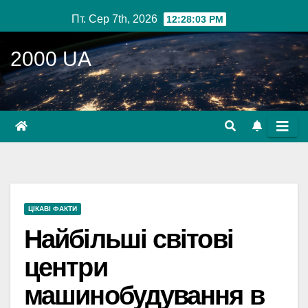
Перейти
Пт. Сер 7th, 2026
12:28:04 PM
до
вмісту
2000 UA
ЦІКАВІ ФАКТИ
Найбільші світові
центри
машинобудування в