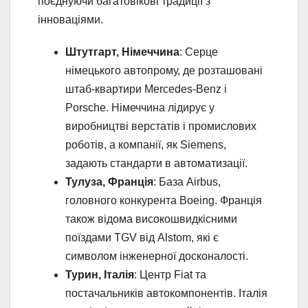
поєднуючи багатовікові традиції з
інноваціями.
Штутгарт, Німеччина
: Серце
німецького автопрому, де розташовані
штаб-квартири Mercedes-Benz і
Porsche. Німеччина лідирує у
виробництві верстатів і промислових
роботів, а компанії, як Siemens,
задають стандарти в автоматизації.
Тулуза, Франція
: База Airbus,
головного конкурента Boeing. Франція
також відома високошвидкісними
поїздами TGV від Alstom, які є
символом інженерної досконалості.
Турин, Італія
: Центр Fiat та
постачальників автокомпонентів. Італія