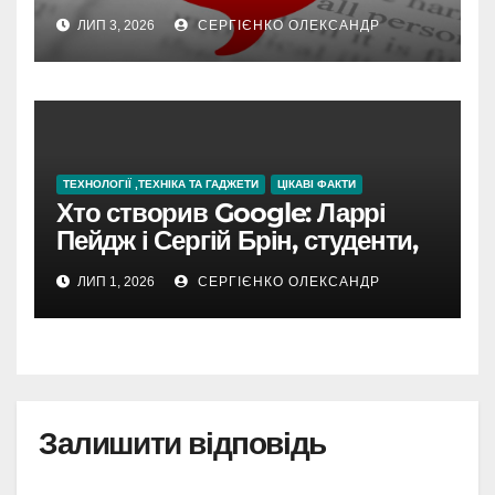
ЛИП 3, 2026
СЕРГІЄНКО ОЛЕКСАНДР
ТЕХНОЛОГІЇ ,ТЕХНІКА ТА ГАДЖЕТИ
ЦІКАВІ ФАКТИ
Хто створив Google: Ларрі
Пейдж і Сергій Брін, студенти,
чия ідея підкорила інтернет
ЛИП 1, 2026
СЕРГІЄНКО ОЛЕКСАНДР
Залишити відповідь