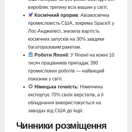
виробляє третину всіх машин у світі.
Космічний прорив
: Авіакосмічна
промисловість США, зокрема SpaceX у
Лос-Анджелесі, знизила вартість
космічних запусків на 30% завдяки
багаторазовим ракетам.
Роботи Японії
: У Японії на кожні 10
тисяч працівників припадає 390
промислових роботів — найвищий
показник у світі.
Німецька точність
: Німеччина
експортує 70% своїх верстатів, а її
обладнання використовується на
заводах від США до Індії.
Чинники розміщення