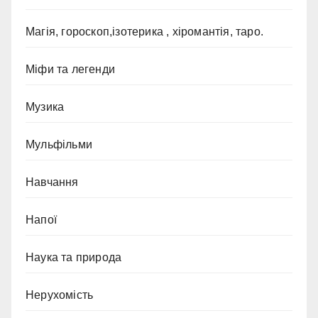
Магія, гороскоп,ізотерика , хіромантія, таро.
Міфи та легенди
Музика
Мульфільми
Навчання
Напої
Наука та природа
Нерухомість