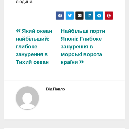
людини.
Навігація
Який океан
Найбільші порти
найбільший:
Японії: Глибоке
записів
глибоке
занурення в
занурення в
морські ворота
Тихий океан
країни
Від
Павло