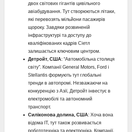
двох світових гігантів цивільного
авіабудування. Тут створюються літаки,
які перевозять мільйони пасажирів
щороку. Завдяки розвиненій
інфраструктурі та доступу до
кваліфікованих кадрів Сіетл
залишається ключовим центром.
Детройт, США
: “Автомобільна столиця
світу”. Компанії General Motors, Ford і
Stellantis формують тут глобальні
тренди в автопромі. Незважаючи на
конкуренцію з Азії, Детройт інвестує в
електромобілі та автономний
транспорт.
Силіконова долина, США
: Хоча вона
відома IT, тут також розвивається
робототехніка та електроніка. Компанії,