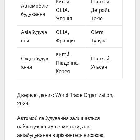
Китай,
Шанхай,
Автомобіле
США,
Детройт,
будування
Японія
Токіо
Авіабудува
США,
Сіетл,
ння
Франція
Тулуза
Китай,
Суднобудув
Шанхай,
Південна
ання
Ульсан
Корея
Джерело даних: World Trade Organization,
2024.
Автомобілебудування залишається
найпотужнішим сегментом, але
авіабудування вирізняється високою