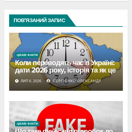
ПОВ’ЯЗАНИЙ ЗАПИС
ЦІКАВІ ФАКТИ
Коли переводять час в Україні:
дати 2026 року, історія та як це
впливає на життя
ЛИП 6, 2026
СЕРГІЄНКО ОЛЕКСАНДР
ЦІКАВІ ФАКТИ
Що таке фейк: від підробок до