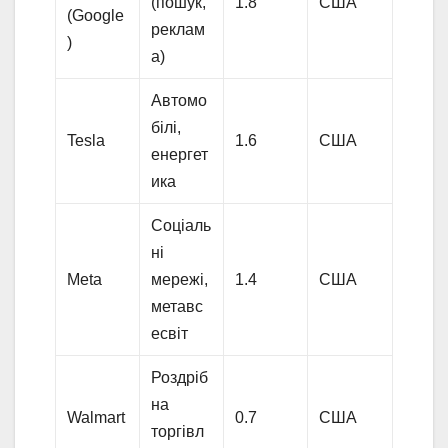
(пошук,
1.8
США
(Google
реклам
)
а)
Автомо
білі,
Tesla
1.6
США
енергет
ика
Соціаль
ні
Meta
мережі,
1.4
США
метавс
есвіт
Роздріб
на
Walmart
0.7
США
торгівл