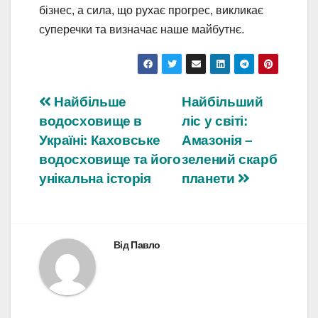
бізнес, а сила, що рухає прогрес, викликає
суперечки та визначає наше майбутнє.
Навігація
Найбільше
Найбільший
водосховище в
ліс у світі:
записів
Україні: Каховське
Амазонія –
водосховище та його
зелений скарб
унікальна історія
планети
Від
Павло