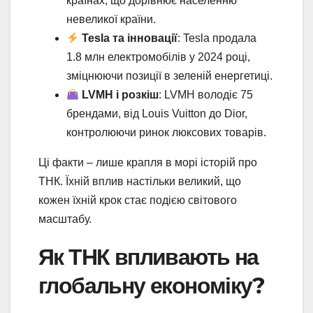
країнах, що дорівнює населенню
невеликої країни.
Tesla та інновації
: Tesla продала
1.8 млн електромобілів у 2024 році,
зміцнюючи позиції в зеленій енергетиці.
LVMH і розкіш
: LVMH володіє 75
брендами, від Louis Vuitton до Dior,
контролюючи ринок люксових товарів.
Ці факти – лише крапля в морі історій про
ТНК. Їхній вплив настільки великий, що
кожен їхній крок стає подією світового
масштабу.
Як ТНК впливають на
глобальну економіку?