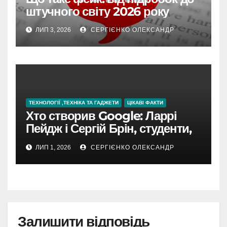
штучного світу 2026 року
ЛИП 3, 2026
СЕРГІЄНКО ОЛЕКСАНДР
ТЕХНОЛОГІЇ ,ТЕХНІКА ТА ГАДЖЕТИ
ЦІКАВІ ФАКТИ
Хто створив Google: Ларрі
Пейдж і Сергій Брін, студенти,
чия ідея підкорила інтернет
ЛИП 1, 2026
СЕРГІЄНКО ОЛЕКСАНДР
Залишити відповідь