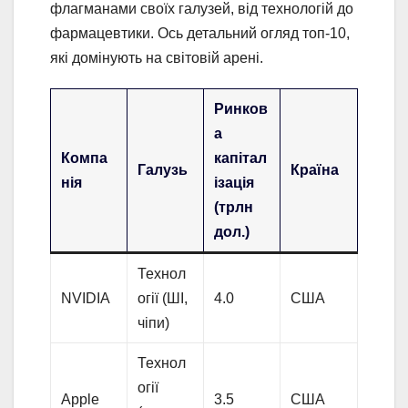
флагманами своїх галузей, від технологій до
фармацевтики. Ось детальний огляд топ-10,
які домінують на світовій арені.
Ринков
а
Компа
капітал
Галузь
Країна
нія
ізація
(трлн
дол.)
Технол
NVIDIA
огії (ШІ,
4.0
США
чіпи)
Технол
огії
Apple
3.5
США