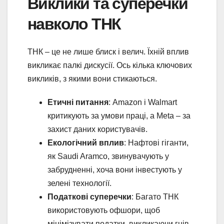
Виклики та суперечки
навколо ТНК
ТНК – це не лише блиск і велич. Їхній вплив
викликає палкі дискусії. Ось кілька ключових
викликів, з якими вони стикаються.
Етичні питання
: Amazon і Walmart
критикують за умови праці, а Meta – за
захист даних користувачів.
Екологічний вплив
: Нафтові гіганти,
як Saudi Aramco, звинувачують у
забрудненні, хоча вони інвестують у
зелені технології.
Податкові суперечки
: Багато ТНК
використовують офшори, щоб
мінімізувати податки, викликаючи гнів