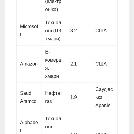
(електр
оніка)
Технол
Microsof
огії (ПЗ,
3.2
США
t
хмари)
Е-
комерці
Amazon
2.1
США
я,
хмари
Саудівс
Saudi
Нафта і
1.9
ька
Aramco
газ
Аравія
Технол
Alphabe
огії
t