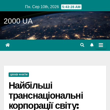
Перейти
Пн. Сер 10th, 2026
5:43:29 AM
до
вмісту
2000 UA
ЦІКАВІ ФАКТИ
Найбільші
транснаціональні
корпорації світу: