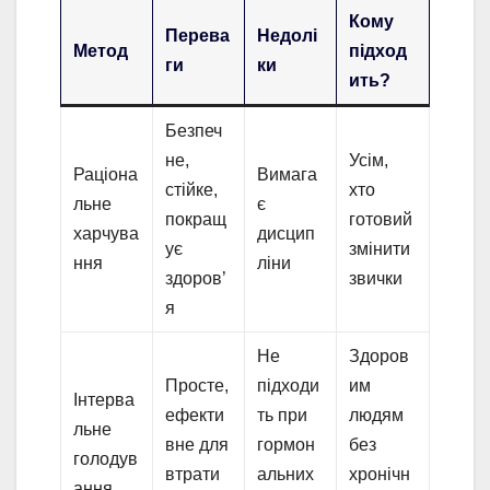
Кому
Перева
Недолі
Метод
підход
ги
ки
ить?
Безпеч
не,
Усім,
Раціона
Вимага
стійке,
хто
льне
є
покращ
готовий
харчува
дисцип
ує
змінити
ння
ліни
здоров’
звички
я
Не
Здоров
Просте,
підходи
им
Інтерва
ефекти
ть при
людям
льне
вне для
гормон
без
голодув
втрати
альних
хронічн
ання