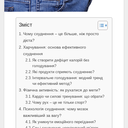
Зміст
Чому схуднення – це більше, ніж просто
дієта?
Харчування: основа ефективного
схуднення
Як створити дефіцит калорій без
голодування?
Які продукти сприяють схудненню?
Інтервальне голодування: модний тренд
чи ефективний метод?
Фізична активність: як рухатися до мети?
Кардіо чи силові тренування: що обрати?
Чому рух – це не тільки спорт?
Психологія схуднення: чому мозок
важливіший за вагу?
Як уникнути емоційного переїдання?
Сон і схуднення: неочікуваний зв’язок