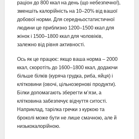
раціон до 800 ккал на день (що небезпечно!),
зменшіть калорійність на 10–20% від вашої
добової норми. Для середньостатистичної
людини це приблизно 1200–1500 ккал для
жінок і 1500–1800 ккал для чоловіків,
залежно від рівня активності.
Ось як це працює: якщо ваша норма – 2000
ккал, скоротіть до 1600–1800 ккал, додаючи
більше білків (куряча грудка, риба, яйця) і
клітковини (овочі, цільнозернові продукти).
Білки допомагають зберегти м’язи, а
клітковина забезпечує відчуття ситості.
Наприклад, тарілка гречки з куркою та
броколі може бути не лише смачною, але й
низькокалорійною.