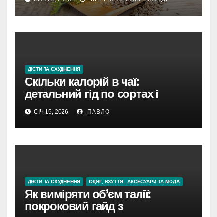
ДІЄТИ ТА СХУДНЕННЯ
Скільки калорій в чаї:
детальний гід по сортах і
добавках
СІЧ 15, 2026
ПАВЛО
ДІЄТИ ТА СХУДНЕННЯ
ОДЯГ, ВЗУТТЯ , АКСЕСУАРИ ТА МОДА
Як виміряти об’єм талії:
покроковий гайд з