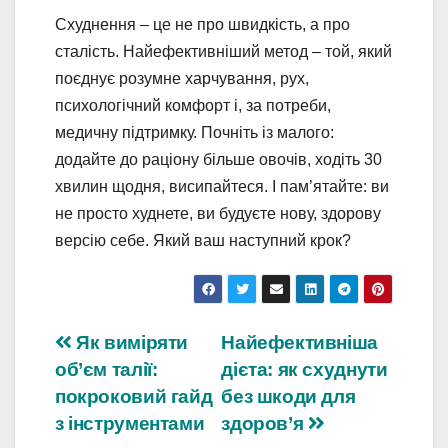
Схуднення – це не про швидкість, а про
сталість. Найефективніший метод – той, який
поєднує розумне харчування, рух,
психологічний комфорт і, за потреби,
медичну підтримку. Почніть із малого:
додайте до раціону більше овочів, ходіть 30
хвилин щодня, висипайтеся. І пам’ятайте: ви
не просто худнете, ви будуєте нову, здорову
версію себе. Який ваш наступний крок?
Навігація
Як виміряти
Найефективніша
об’єм талії:
дієта: як схуднути
записів
покроковий гайд
без шкоди для
з інструментами
здоров’я