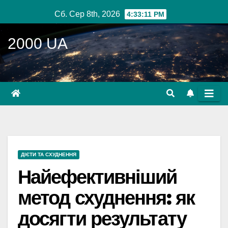
Перейти
Сб. Сер 8th, 2026
4:33:12 PM
до
вмісту
2000 UA
ДІЄТИ ТА СХУДНЕННЯ
Найефективніший
метод схуднення: як
досягти результату