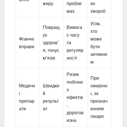
жиру
пробле
их
мах
хвороб
Усім,
Покращ
Вимага
хто
ує
є часу
Фізичні
може
здоров’
та
вправи
бути
я, тонус
регуляр
активни
м’язів
ності
м
Ризик
При
побічни
Медичн
Швидки
ожирінн
х
і
й
і, за
ефектів
препар
результ
признач
,
ати
ат
енням
дорогов
лікаря
изна