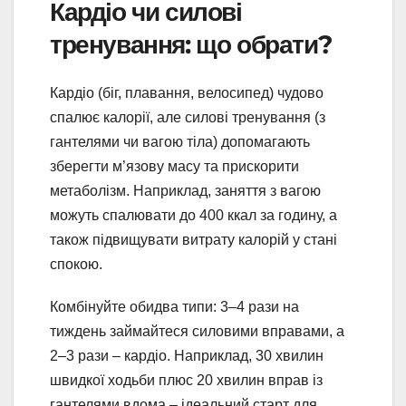
Кардіо чи силові
тренування: що обрати?
Кардіо (біг, плавання, велосипед) чудово
спалює калорії, але силові тренування (з
гантелями чи вагою тіла) допомагають
зберегти м’язову масу та прискорити
метаболізм. Наприклад, заняття з вагою
можуть спалювати до 400 ккал за годину, а
також підвищувати витрату калорій у стані
спокою.
Комбінуйте обидва типи: 3–4 рази на
тиждень займайтеся силовими вправами, а
2–3 рази – кардіо. Наприклад, 30 хвилин
швидкої ходьби плюс 20 хвилин вправ із
гантелями вдома – ідеальний старт для