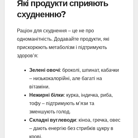
Які продукти сприяють
схудненню?
Раціон для схуднення – це не про
одноманітність. Додавайте продукти, які
прискорюють метаболізм і підтримують
здоров’я:
Зелені овочі
: броколі, шпинат, кабачки
– низькокалорійні, але багаті на
вітаміни.
Нежирні білки
: курка, індичка, риба,
тофу – підтримують м’язи та
зменшують голод.
Складні вуглеводи
: кіноа, гречка, овес
– дають енергію без стрибків цукру в
крові.