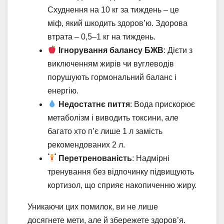
Схуднення на 10 кг за тиждень – це
міф, який шкодить здоров’ю. Здорова
втрата – 0,5–1 кг на тиждень.
Ігнорування балансу БЖВ
: Дієти з
виключенням жирів чи вуглеводів
порушують гормональний баланс і
енергію.
Недостатнє пиття
: Вода прискорює
метаболізм і виводить токсини, але
багато хто п’є лише 1 л замість
рекомендованих 2 л.
Перетренованість
: Надмірні
тренування без відпочинку підвищують
кортизол, що сприяє накопиченню жиру.
Уникаючи цих помилок, ви не лише
досягнете мети, але й збережете здоров’я.