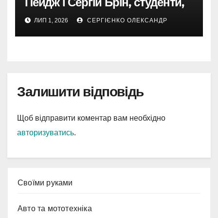
Пейдж і Сергій Брін, студенти,
чия ідея підкорила інтернет
ЛИП 1, 2026
СЕРГІЄНКО ОЛЕКСАНДР
Залишити відповідь
Щоб відправити коментар вам необхідно
авторизуватись
.
Cвоїми руками
Авто та мототехніка