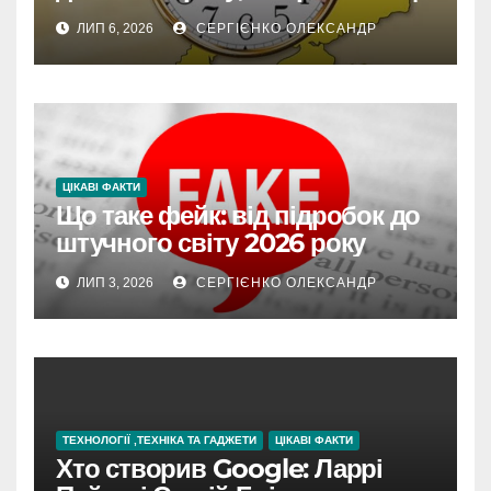
впливає на життя
ЛИП 6, 2026
СЕРГІЄНКО ОЛЕКСАНДР
ЦІКАВІ ФАКТИ
Що таке фейк: від підробок до
штучного світу 2026 року
ЛИП 3, 2026
СЕРГІЄНКО ОЛЕКСАНДР
ТЕХНОЛОГІЇ ,ТЕХНІКА ТА ГАДЖЕТИ
ЦІКАВІ ФАКТИ
Хто створив Google: Ларрі