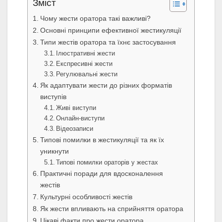
Зміст
Чому жести оратора такі важливі?
Основні принципи ефективної жестикуляції
Типи жестів оратора та їхнє застосування
Ілюстративні жести
Експресивні жести
Регулювальні жести
Як адаптувати жести до різних форматів
виступів
Живі виступи
Онлайн-виступи
Відеозаписи
Типові помилки в жестикуляції та як їх
уникнути
Типові помилки ораторів у жестах
Практичні поради для вдосконалення
жестів
Культурні особливості жестів
Як жести впливають на сприйняття оратора
Цікаві факти про жести оратора