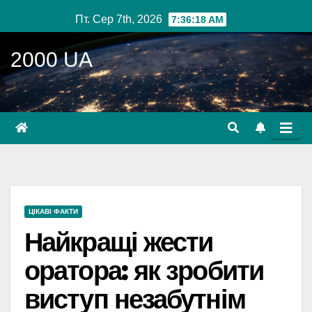
Перейти
Пт. Сер 7th, 2026
7:36:19 AM
до
вмісту
2000 UA
ЦІКАВІ ФАКТИ
Найкращі жести
оратора: як зробити
виступ незабутнім