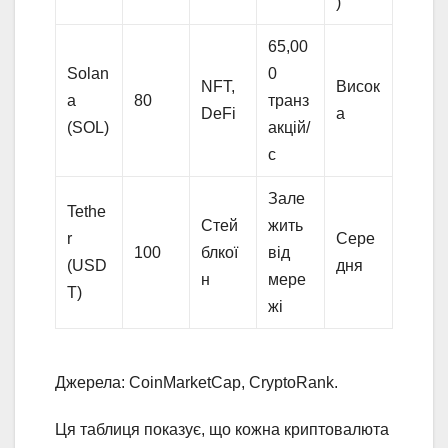
)
65,00
Solan
0
NFT,
Висок
a
80
транз
DeFi
а
(SOL)
акцій/
с
Зале
Tethe
Стей
жить
r
Сере
100
блкої
від
(USD
дня
н
мере
T)
жі
Джерела: CoinMarketCap, CryptoRank.
Ця таблиця показує, що кожна криптовалюта