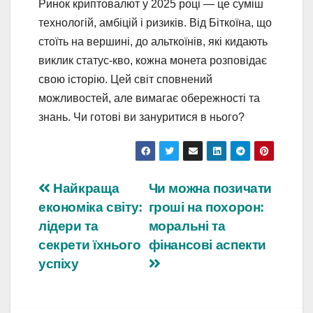
Ринок криптовалют у 2025 році — це суміш
технологій, амбіцій і ризиків. Від Біткоїна, що
стоїть на вершині, до альткоїнів, які кидають
виклик статус-кво, кожна монета розповідає
свою історію. Цей світ сповнений
можливостей, але вимагає обережності та
знань. Чи готові ви зануритися в нього?
Навігація
Найкраща
Чи можна позичати
економіка світу:
гроші на похорон:
записів
лідери та
моральні та
секрети їхнього
фінансові аспекти
успіху