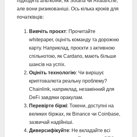
підходять альткоїни, як Solana чи Avalanche,
але вони ризикованіші. Ось кілька кроків для
початківців:
Вивчіть проєкт
: Прочитайте
whitepaper, оцініть команду та дорожню
карту. Наприклад, проєкти з активною
спільнотою, як Cardano, мають більше
шансів на успіх.
Оцініть технологію
: Чи вирішує
криптовалюта реальну проблему?
Chainlink, наприклад, незамінний для
DeFi завдяки оракулам.
Перевірте біржі
: Токени, доступні на
великих біржах, як Binance чи Coinbase,
зазвичай надійніші.
Диверсифікуйте
: Не вкладайте всі