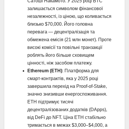
Сатоші Накамото. У 2025 році BTC
залишається символом фінансової
незалежності, із ціною, що коливається
близько $70,000. Його головна
перевага — децентралізація та
обмежена емісія (21 млн монет). Проте
високі комісії та повільні транзакції
роблять його більше сховищем
цінності, ніж засобом платежу.
Ethereum (ETH)
: Платформа для
смарт-контрактів, яка у 2025 році
завершила перехід на Proof-of-Stake,
значно знизивши енергоспоживання.
ETH підтримує тисячі
децентралізованих додатків (DApps),
від DeFi до NFT. Ціна ETH стабільно
тримається в межах $3,000–$4,000, а