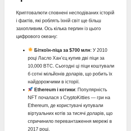
Криптовалюти сповнені несподіваних історій
і фактів, які роблять їхній світ ще більш
захопливим. Ось кілька перлин із цього
цифрового океану:
Біткоїн-піца за $700 млн
: У 2010
році Ласло Хан’єц купив дві піци за
10,000 BTC. Сьогодні ці піци коштували
б сотні мільйонів доларів, що робить їх
найдорожчими в історії.
Ethereum і котики
: Популярність
NFT почалася з CryptoKitties — гри на
Ethereum, де користувачі купували
віртуальних котів за тисячі доларів, що
спричинило перевантаження мережі в
2017 році.