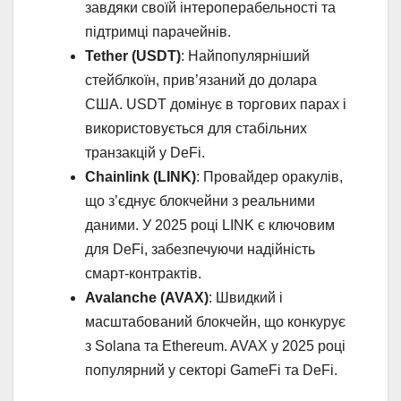
завдяки своїй інтероперабельності та
підтримці парачейнів.
Tether (USDT)
: Найпопулярніший
стейблкоїн, прив’язаний до долара
США. USDT домінує в торгових парах і
використовується для стабільних
транзакцій у DeFi.
Chainlink (LINK)
: Провайдер оракулів,
що з’єднує блокчейни з реальними
даними. У 2025 році LINK є ключовим
для DeFi, забезпечуючи надійність
смарт-контрактів.
Avalanche (AVAX)
: Швидкий і
масштабований блокчейн, що конкурує
з Solana та Ethereum. AVAX у 2025 році
популярний у секторі GameFi та DeFi.