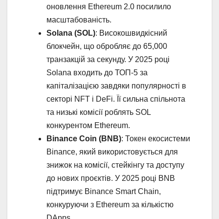
оновлення Ethereum 2.0 посилило
масштабованість.
Solana (SOL)
: Високошвидкісний
блокчейн, що обробляє до 65,000
транзакцій за секунду. У 2025 році
Solana входить до ТОП-5 за
капіталізацією завдяки популярності в
секторі NFT і DeFi. Її сильна спільнота
та низькі комісії роблять SOL
конкурентом Ethereum.
Binance Coin (BNB)
: Токен екосистеми
Binance, який використовується для
знижок на комісії, стейкінгу та доступу
до нових проєктів. У 2025 році BNB
підтримує Binance Smart Chain,
конкуруючи з Ethereum за кількістю
DApps.