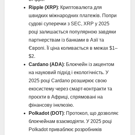
Ripple (XRP)
: Криптовалюта для
швидких міжнародних платежів. Попри
судові суперечки з SEC, XRP у 2025
році залишається популярною завдяки
партнерствам із банками в Азії та
Європі. Її ціна коливається в межах $1–
$2.
Cardano (ADA)
: Блокчейн із акцентом
на науковий підхід і екологічність. У
2025 році Cardano розширює свою
екосистему через смарт-контракти та
проєкти в Африці, спрямовані на
фінансову інклюзію.
Polkadot (DOT)
: Протокол, що дозволяє
блокчейнам взаємодіяти. У 2025 році
Polkadot приваблює розробників