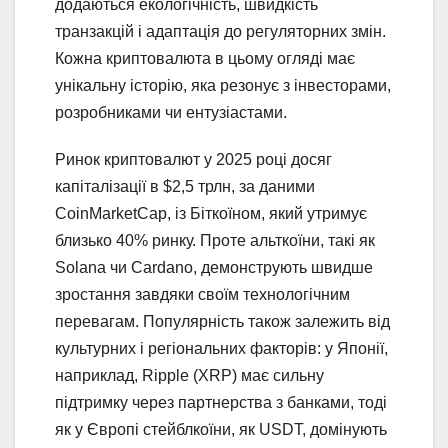
додаються екологічність, швидкість
транзакцій і адаптація до регуляторних змін.
Кожна криптовалюта в цьому огляді має
унікальну історію, яка резонує з інвесторами,
розробниками чи ентузіастами.
Ринок криптовалют у 2025 році досяг
капіталізації в $2,5 трлн, за даними
CoinMarketCap, із Біткоїном, який утримує
близько 40% ринку. Проте альткоїни, такі як
Solana чи Cardano, демонструють швидше
зростання завдяки своїм технологічним
перевагам. Популярність також залежить від
культурних і регіональних факторів: у Японії,
наприклад, Ripple (XRP) має сильну
підтримку через партнерства з банками, тоді
як у Європі стейблкоїни, як USDT, домінують