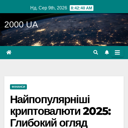
Перейти
Нд. Сер 9th, 2026
8:42:42 AM
до
вмісту
2000 UA
ФІНАНСИ
Найпопулярніші
криптовалюти 2025:
Глибокий огляд