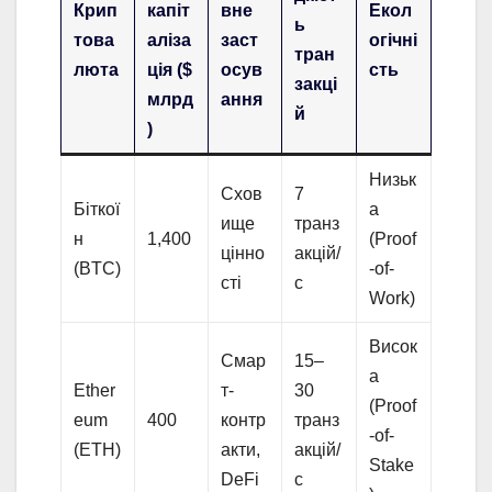
Крип
капіт
вне
Екол
ь
това
аліза
заст
огічні
тран
люта
ція ($
осув
сть
закці
млрд
ання
й
)
Низьк
Схов
7
Біткої
а
ище
транз
н
1,400
(Proof
цінно
акцій/
(BTC)
-of-
сті
с
Work)
Висок
Смар
15–
а
Ether
т-
30
(Proof
eum
400
контр
транз
-of-
(ETH)
акти,
акцій/
Stake
DeFi
с