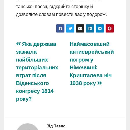
танської поезії, відкрийте сторінку й
дозвольте словам повести вас у подорож.
Навігація
Яка держава
Наймасовіший
зазнала
антиєврейський
записів
найбільших
погром у
територіальних
Німеччині:
втрат після
Кришталева ніч
Віденського
1938 року
конгресу 1814
року?
Від
Павло