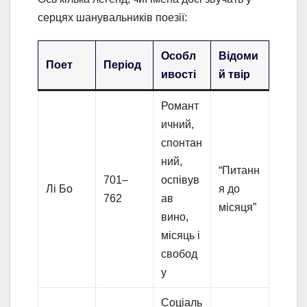
серцях шанувальників поезії:
Особл
Відоми
Поет
Період
ивості
й твір
Романт
ичний,
спонтан
ний,
“Питанн
701–
оспівув
Лі Бо
я до
762
ав
місяця”
вино,
місяць і
свобод
у
Соціаль