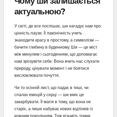
Чому ши залишається
актуальною?
У світі, де все поспішає, ши нагадує нам про
цінність паузи. Її лаконічність учить
знаходити красу в простому, а символізм —
бачити глибину в буденному. Ши — це міст
між минулим і сьогоденням, що допомагає
нам зрозуміти себе. Вона вчить нас слухати
природу, цінувати момент і не боятися
висловлювати почуття.
Чи то осінній лист, що падає в тиші, чи
спалах емоцій у серці — ши вміє це
закарбувати. Її магія в тому, що вона не
старіє, а лише набуває нових відтінків із
кожним поколінням. Тож візьміть томик