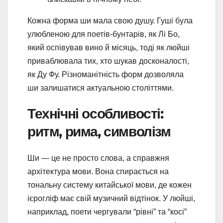
Кожна форма ши мала свою душу. Гуші була
улюбленою для поетів-бунтарів, як Лі Бо,
який оспівував вино й місяць, тоді як люйші
приваблювала тих, хто шукав досконалості,
як Ду Фу. Різноманітність форм дозволяла
ши залишатися актуальною століттями.
Технічні особливості:
ритм, рима, символізм
Ши — це не просто слова, а справжня
архітектура мови. Вона спирається на
тональну систему китайської мови, де кожен
ієрогліф має свій музичний відтінок. У люйші,
наприклад, поети чергували “рівні” та “косі”