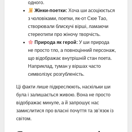
одного.
Жінки-поетки:
Хоча ши асоціюється
з чоловіками, поетки, як-от Сюе Тао,
створювали блискучі вірші, ламаючи
стереотипи про жіночу творчість.
Природа як герой:
У ши природа
не просто тло, а повноцінний персонаж,
що відображає внутрішній стан поета.
Наприклад, туман у віршах часто
символізує розгубленість.
Ці факти лише підкреслюють, наскільки ши
була і залишається живою. Вона не просто
відображає минуле, а й запрошує нас
замислитися про власні почуття та зв’язок із
світом.