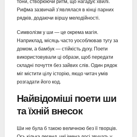
тони, створюючи ритм, що нагадує хвилі.
Рифма зазвичай з’являлася в кінці парних
рядків, додаючи віршу мелодійності.
Символізм у ши — це окрема магія.
Наприклад, місяць часто уособлював тугу за
домом, а бамбук — стійкість духу. Поети
використовували ці образи, щоб передати
складні почуття без зайвих слів. Один рядок
міг містити цілу історію, якщо читач умів
розгадати його код.
Найвідоміші поети ши
та їхній внесок
Ши не була б такою величною без її творців.
Ось кілька легенд, чиї імена досі звучать у