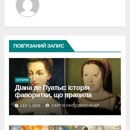
ПОВ’ЯЗАНИЙ ЗАПИС
ІСТОРІЯ
Діана де Пуатьє: історія
фаворитки, що правила
Францією
СЕР 7, 2026
СЕРГІЄНКО ОЛЕКСАНДР