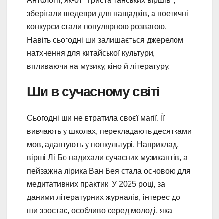
Антології, як-от “Триста танських віршів”,
зберігали шедеври для нащадків, а поетичні
конкурси стали популярною розвагою.
Навіть сьогодні ши залишається джерелом
натхнення для китайської культури,
впливаючи на музику, кіно й літературу.
Ши в сучасному світі
Сьогодні ши не втратила своєї магії. Її
вивчають у школах, перекладають десятками
мов, адаптують у попкультурі. Наприклад,
вірші Лі Бо надихали сучасних музикантів, а
пейзажна лірика Ван Вея стала основою для
медитативних практик. У 2025 році, за
даними літературних журналів, інтерес до
ши зростає, особливо серед молоді, яка