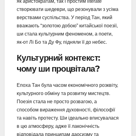
як аристократам, так і простим literate
створювати шедеври, що резонували з усіма
верствами суспільства. У період Тан, який
вважають “золотою добою” китайської поезії,
ши стала культурним феноменом, а поети,
як-от Лі Бо та Ду Фу, підняли її до небес.
Культурний контекст:
чому ши процвітала?
Епоха Тан була часом економічного розквіту,
культурного обміну та розвитку мистецтв.
Поезія стала не просто розвагою, а
способом вираження духовності, філософії
та навіть протесту. Ши ідеально вписувалася
в цю атмосферу, адже її лаконічність
відповідала принципам даосизму та