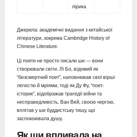
лірика
Джерела: академічні видання з китайської
літератури, зокрема Cambridge History of
Chinese Literature.
Ці поети не просто писали ши — вони
створювали світи. Лі Бо, відомий як
“безсмертний поет”, наповнював свої вірші
легкістю й мріями, тоді як Ду Фу, “поет-
історик”, відображав трагедії війни та
несправедливість. Ван Вей, своєю чергою,
вплітав у ши буддистську тишу, що
заспокоювала душу.
Як ши впливала на