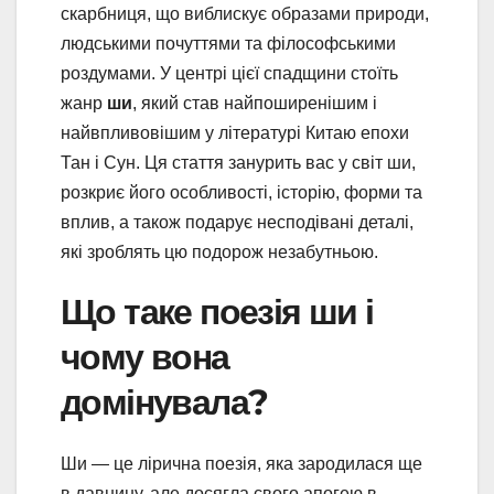
скарбниця, що виблискує образами природи,
людськими почуттями та філософськими
роздумами. У центрі цієї спадщини стоїть
жанр
ши
, який став найпоширенішим і
найвпливовішим у літературі Китаю епохи
Тан і Сун. Ця стаття занурить вас у світ ши,
розкриє його особливості, історію, форми та
вплив, а також подарує несподівані деталі,
які зроблять цю подорож незабутньою.
Що таке поезія ши і
чому вона
домінувала?
Ши — це лірична поезія, яка зародилася ще
в давнину, але досягла свого апогею в