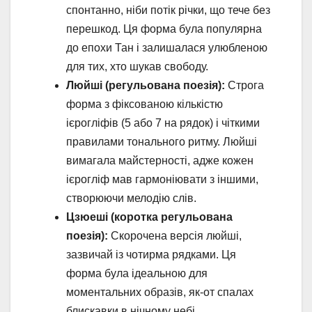
спонтанно, ніби потік річки, що тече без
перешкод. Ця форма була популярна
до епохи Тан і залишалася улюбленою
для тих, хто шукав свободу.
Люйші (регульована поезія):
Строга
форма з фіксованою кількістю
ієрогліфів (5 або 7 на рядок) і чіткими
правилами тонального ритму. Люйші
вимагала майстерності, адже кожен
ієрогліф мав гармоніювати з іншими,
створюючи мелодію слів.
Цзюеші (коротка регульована
поезія):
Скорочена версія люйші,
зазвичай із чотирма рядками. Ця
форма була ідеальною для
моментальних образів, як-от спалах
блискавки в нічному небі.