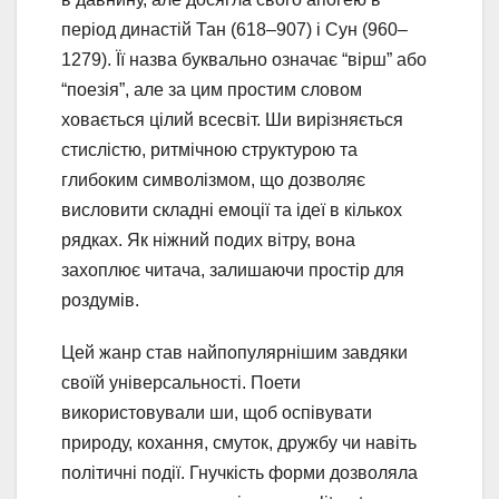
період династій Тан (618–907) і Сун (960–
1279). Її назва буквально означає “вірш” або
“поезія”, але за цим простим словом
ховається цілий всесвіт. Ши вирізняється
стислістю, ритмічною структурою та
глибоким символізмом, що дозволяє
висловити складні емоції та ідеї в кількох
рядках. Як ніжний подих вітру, вона
захоплює читача, залишаючи простір для
роздумів.
Цей жанр став найпопулярнішим завдяки
своїй універсальності. Поети
використовували ши, щоб оспівувати
природу, кохання, смуток, дружбу чи навіть
політичні події. Гнучкість форми дозволяла