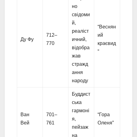
но
свідоми
й,
“Веснян
реаліст
712–
ий
Ду Фу
ичний,
770
краєвид
відобра
”
жав
стражд
ання
народу
Буддист
ська
гармоні
Ван
701–
“Гора
я,
Вей
761
Оленя”
пейзаж
на