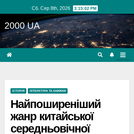
Перейти
Сб. Сер 8th, 2026
3:15:03 PM
до
вмісту
2000 UA
ІСТОРІЯ
ЛІТЕРАТУРА ТА КНИЖКИ
Найпоширеніший
жанр китайської
середньовічної