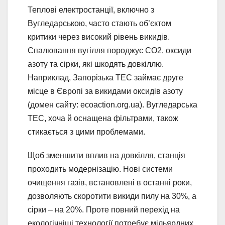
Теплові електростанції, включно з
Вугледарською, часто стають об’єктом
критики через високий рівень викидів.
Спалювання вугілля породжує CO2, оксиди
азоту та сірки, які шкодять довкіллю.
Наприклад, Запорізька ТЕС займає друге
місце в Європі за викидами оксидів азоту
(домен сайту: ecoaction.org.ua). Вугледарська
ТЕС, хоча й оснащена фільтрами, також
стикається з цими проблемами.
Щоб зменшити вплив на довкілля, станція
проходить модернізацію. Нові системи
очищення газів, встановлені в останні роки,
дозволяють скоротити викиди пилу на 30%, а
сірки – на 20%. Проте повний перехід на
екологічніші технології потребує мільярдних