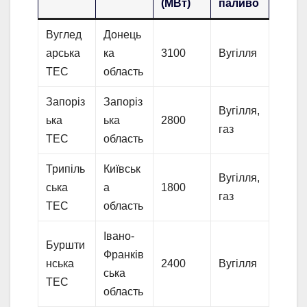
(МВт)
паливо
Вуглед
Донець
арська
ка
3100
Вугілля
ТЕС
область
Запоріз
Запоріз
Вугілля,
ька
ька
2800
газ
ТЕС
область
Трипіль
Київськ
Вугілля,
ська
а
1800
газ
ТЕС
область
Івано-
Буршти
Франків
нська
2400
Вугілля
ська
ТЕС
область