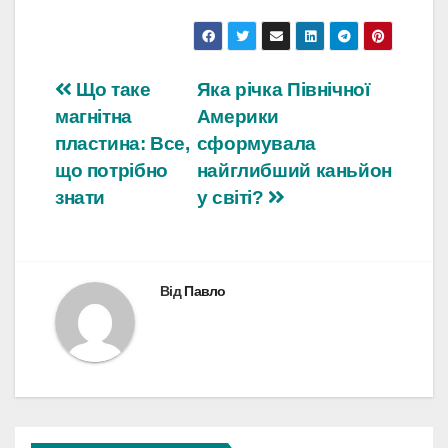
Навігація
Що таке
Яка річка Північної
магнітна
Америки
записів
пластина: Все,
сформувала
що потрібно
найглибший каньйон
знати
у світі?
Від
Павло