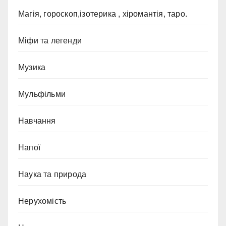
Магія, гороскоп,ізотерика , хіромантія, таро.
Міфи та легенди
Музика
Мульфільми
Навчання
Напої
Наука та природа
Нерухомість