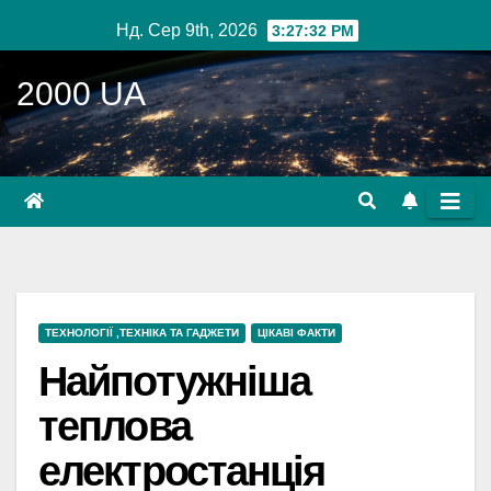
Перейти
Нд. Сер 9th, 2026
3:27:33 PM
до
вмісту
2000 UA
ТЕХНОЛОГІЇ ,ТЕХНІКА ТА ГАДЖЕТИ
ЦІКАВІ ФАКТИ
Найпотужніша
теплова
електростанція