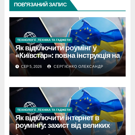
ПОВ’ЯЗАНИЙ ЗАПИС
ТЕХНОЛОГІЇ ,ТЕХНІКА ТА ГАДЖЕТИ
Як відключити роумінг у
«Київстар»: повна інструкція на
2026 рік
СЕР 5, 2026
СЕРГІЄНКО ОЛЕКСАНДР
ТЕХНОЛОГІЇ ,ТЕХНІКА ТА ГАДЖЕТИ
Як відключити інтернет в
роумінгу: захист від великих
рахунків