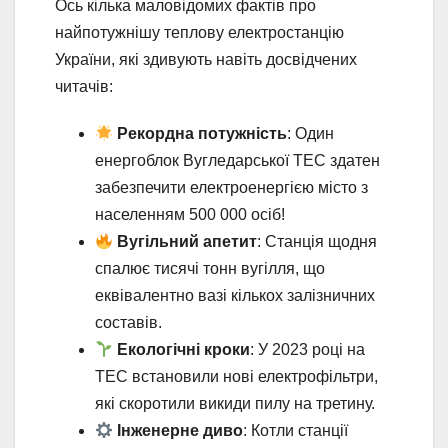
Ось кілька маловідомих фактів про
найпотужнішу теплову електростанцію
України, які здивують навіть досвідчених
читачів:
Рекордна потужність
: Один
енергоблок Вугледарської ТЕС здатен
забезпечити електроенергією місто з
населенням 500 000 осіб!
Вугільний апетит
: Станція щодня
спалює тисячі тонн вугілля, що
еквівалентно вазі кількох залізничних
составів.
Екологічні кроки
: У 2023 році на
ТЕС встановили нові електрофільтри,
які скоротили викиди пилу на третину.
Інженерне диво
: Котли станції