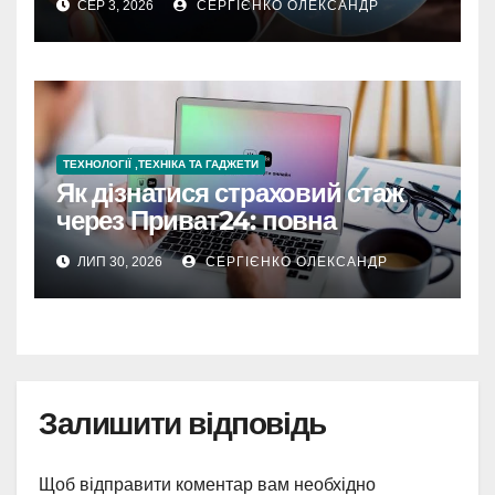
СЕР 3, 2026
СЕРГІЄНКО ОЛЕКСАНДР
ТЕХНОЛОГІЇ ,ТЕХНІКА ТА ГАДЖЕТИ
Як дізнатися страховий стаж
через Приват24: повна
інструкція
ЛИП 30, 2026
СЕРГІЄНКО ОЛЕКСАНДР
Залишити відповідь
Щоб відправити коментар вам необхідно