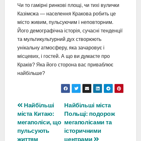
Чи то гамірні ринкові площі, чи тихі вулички
Казімєжа — населення Кракова робить це
місто живим, пульсуючим і неповторним.
Його демографічна історія, сучасні тенденції
та мультикультурний дух створюють
унікальну атмосферу, яка зачаровує і
місцевих, і гостей. А що ви думаєте про
Краків? Яка його сторона вас приваблює
найбільше?
Навігація
Найбільші
Найбільші міста
міста Китаю:
Польщі: подорож
записів
мегаполіси, що
мегаполісами та
пульсують
історичними
життям
центрами