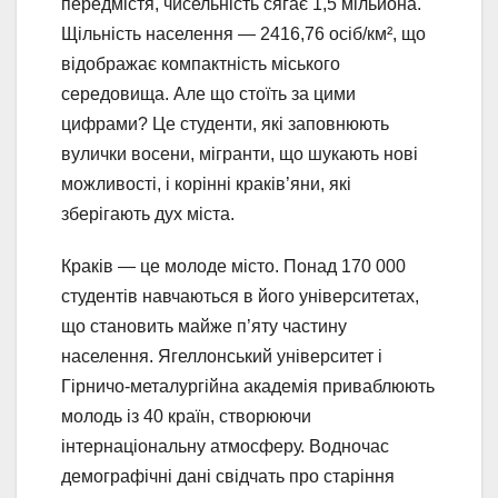
передмістя, чисельність сягає 1,5 мільйона.
Щільність населення — 2416,76 осіб/км², що
відображає компактність міського
середовища. Але що стоїть за цими
цифрами? Це студенти, які заповнюють
вулички восени, мігранти, що шукають нові
можливості, і корінні краків’яни, які
зберігають дух міста.
Краків — це молоде місто. Понад 170 000
студентів навчаються в його університетах,
що становить майже п’яту частину
населення. Ягеллонський університет і
Гірничо-металургійна академія приваблюють
молодь із 40 країн, створюючи
інтернаціональну атмосферу. Водночас
демографічні дані свідчать про старіння