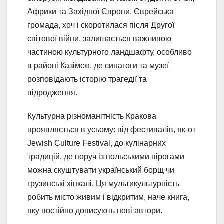
Африки та Західної Європи. Єврейська
громада, хоч і скоротилася після Другої
світової війни, залишається важливою
частиною культурного ландшафту, особливо
в районі Казімєж, де синагоги та музеї
розповідають історію трагедії та
відродження.
Культурна різноманітність Кракова
проявляється в усьому: від фестивалів, як-от
Jewish Culture Festival, до кулінарних
традицій, де поруч із польськими пірогами
можна скуштувати український борщ чи
грузинські хінкалі. Ця мультикультурність
робить місто живим і відкритим, наче книга,
яку постійно дописують нові автори.