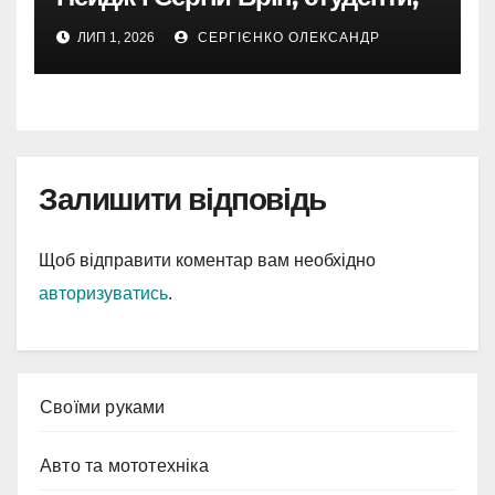
чия ідея підкорила інтернет
ЛИП 1, 2026
СЕРГІЄНКО ОЛЕКСАНДР
Залишити відповідь
Щоб відправити коментар вам необхідно
авторизуватись
.
Cвоїми руками
Авто та мототехніка