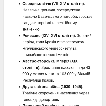
Середньовіччя (VII–XIV століття):
Невелика громада, зосереджена
навколо Вавельського пагорба, зростає
завдяки торгівлі та релігійному
значенню.
Ренесанс (XIV–XVI століття):
Золотий
період, коли Краків стає осередком
Ягеллонського університету та
приваблює вчених і митців.
Австро-Угорська імперія (XIX
століття):
Зростання населення до 43
000 у межах міста та 103 000 у Вільній
Республіці Краків.
Друга світова війна (1939–1945):
Трагічне скорочення населення через
геноцид і депортації.
Повоєнний період:
Інтенсивне