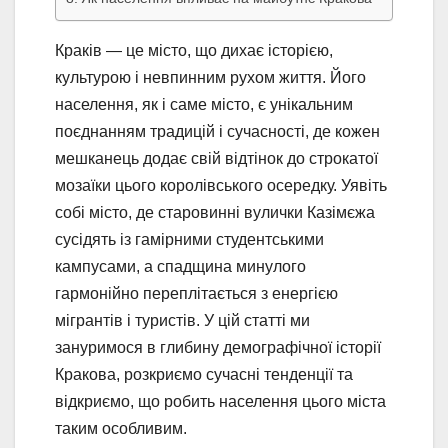
Краків — це місто, що дихає історією,
культурою і невпинним рухом життя. Його
населення, як і саме місто, є унікальним
поєднанням традицій і сучасності, де кожен
мешканець додає свій відтінок до строкатої
мозаїки цього королівського осередку. Уявіть
собі місто, де старовинні вулички Казімєжа
сусідять із гамірними студентськими
кампусами, а спадщина минулого
гармонійно переплітається з енергією
мігрантів і туристів. У цій статті ми
зануримося в глибину демографічної історії
Кракова, розкриємо сучасні тенденції та
відкриємо, що робить населення цього міста
таким особливим.