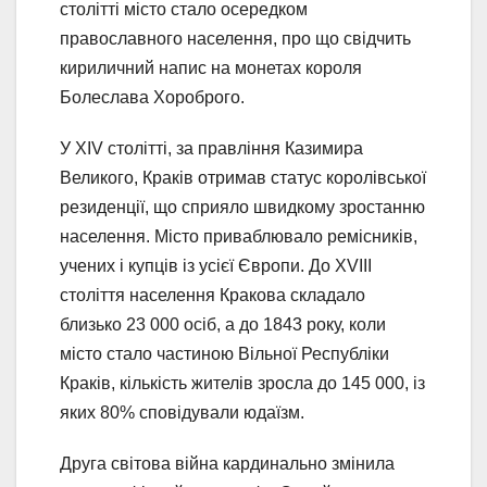
столітті місто стало осередком
православного населення, про що свідчить
кириличний напис на монетах короля
Болеслава Хороброго.
У XIV столітті, за правління Казимира
Великого, Краків отримав статус королівської
резиденції, що сприяло швидкому зростанню
населення. Місто приваблювало ремісників,
учених і купців із усієї Європи. До XVIII
століття населення Кракова складало
близько 23 000 осіб, а до 1843 року, коли
місто стало частиною Вільної Республіки
Краків, кількість жителів зросла до 145 000, із
яких 80% сповідували юдаїзм.
Друга світова війна кардинально змінила