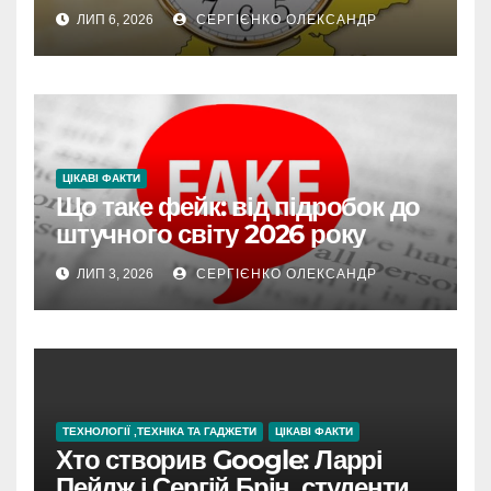
впливає на життя
ЛИП 6, 2026
СЕРГІЄНКО ОЛЕКСАНДР
ЦІКАВІ ФАКТИ
Що таке фейк: від підробок до
штучного світу 2026 року
ЛИП 3, 2026
СЕРГІЄНКО ОЛЕКСАНДР
ТЕХНОЛОГІЇ ,ТЕХНІКА ТА ГАДЖЕТИ
ЦІКАВІ ФАКТИ
Хто створив Google: Ларрі
Пейдж і Сергій Брін, студенти,