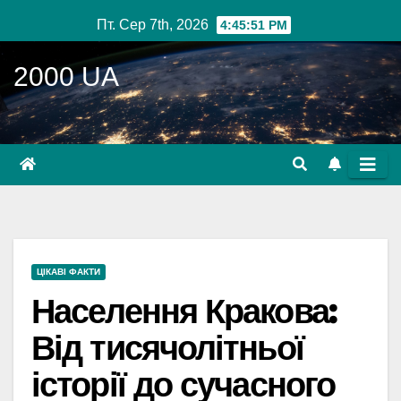
Перейти
Пт. Сер 7th, 2026
4:45:52 PM
до
вмісту
2000 UA
ЦІКАВІ ФАКТИ
Населення Кракова:
Від тисячолітньої
історії до сучасного