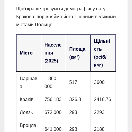
Щоб краще зрозуміти демографічну вагу
Кракова, порівняймо його з іншими великими
містами Польщі:
Щільні
Населе
Площа
сть
Місто
ння
(км²)
(осіб/
(2025)
км²)
Варшав
1 860
517
3600
а
000
Краків
756 183
326.8
2416.76
Лодзь
672 000
293
2293
Вроцла
641 000
293
2188