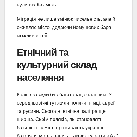
вулицях Казімєжа.
Міграція не лише змінює чисельність, але й
оживляє місто, додаючи йому нових барв і
можливостей.
Етнічний та
культурний склад
населення
Краків завжди був багатонаціональним. У
середньовіччі тут жили поляки, німці, євреї
та русини. Сьогодні етнічна палітра ще
ширша. Окрім поляків, які становлять
більшість, у місті проживають українці,
білоруси, молдавани, а також студенти з Азії,