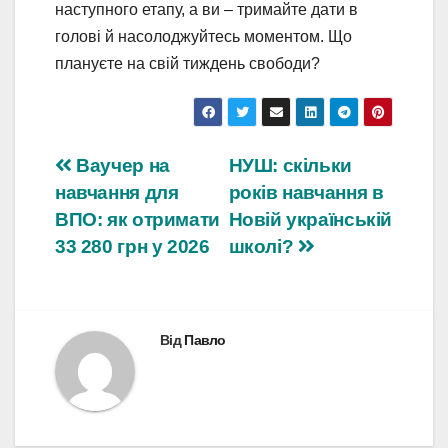
наступного етапу, а ви – тримайте дати в
голові й насолоджуйтесь моментом. Що
плануєте на свій тиждень свободи?
Навігація
Ваучер на
НУШ: скільки
навчання для
років навчання в
записів
ВПО: як отримати
Новій українській
33 280 грн у 2026
школі?
Від
Павло