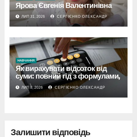
Ярова Євгенія Валентинівна
ЛИП 31, 2026
СЕРГІЄНКО ОЛЕКСАНДР
НАВЧАННЯ
Як вирахувати відсоток від
суми: повний гід з формулами,
прикладами та практичними
ЛИП 8, 2026
СЕРГІЄНКО ОЛЕКСАНДР
трюками
Залишити відповідь