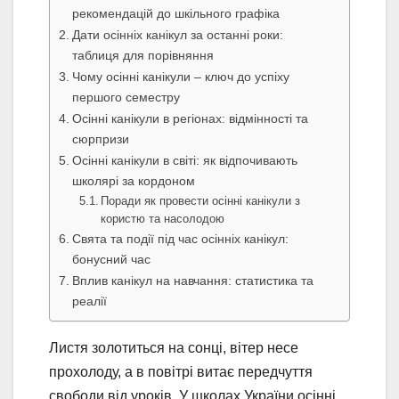
рекомендацій до шкільного графіка
Дати осінніх канікул за останні роки:
таблиця для порівняння
Чому осінні канікули – ключ до успіху
першого семестру
Осінні канікули в регіонах: відмінності та
сюрпризи
Осінні канікули в світі: як відпочивають
школярі за кордоном
Поради як провести осінні канікули з
користю та насолодою
Свята та події під час осінніх канікул:
бонусний час
Вплив канікул на навчання: статистика та
реалії
Листя золотиться на сонці, вітер несе
прохолоду, а в повітрі витає передчуття
свободи від уроків. У школах України осінні