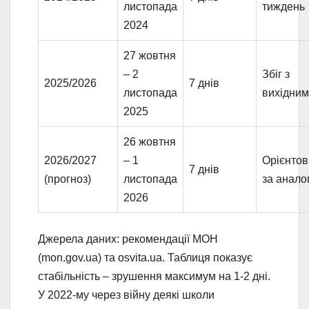
листопада
тиждень
2024
27 жовтня
– 2
Збіг з
2025/2026
7 днів
листопада
вихідни
2025
26 жовтня
2026/2027
– 1
Орієнтов
7 днів
(прогноз)
листопада
за анало
2026
Джерела даних: рекомендації МОН
(mon.gov.ua) та osvita.ua. Таблиця показує
стабільність – зрушення максимум на 1-2 дні.
У 2022-му через війну деякі школи