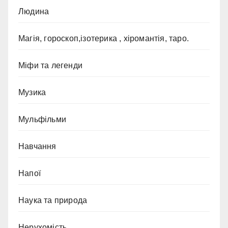
Людина
Магія, гороскоп,ізотерика , хіромантія, таро.
Міфи та легенди
Музика
Мульфільми
Навчання
Напої
Наука та природа
Нерухомість