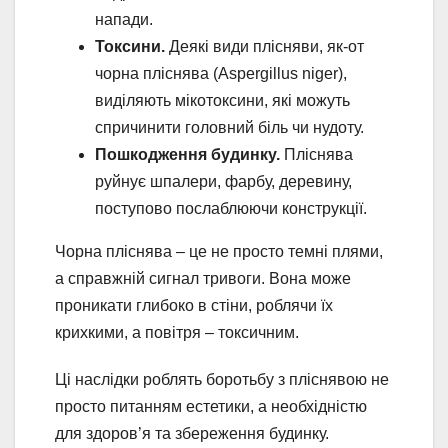
напади.
Токсини.
Деякі види плісняви, як-от
чорна пліснява (Aspergillus niger),
виділяють мікотоксини, які можуть
спричинити головний біль чи нудоту.
Пошкодження будинку.
Пліснява
руйнує шпалери, фарбу, деревину,
поступово послаблюючи конструкції.
Чорна пліснява – це не просто темні плями,
а справжній сигнал тривоги. Вона може
проникати глибоко в стіни, роблячи їх
крихкими, а повітря – токсичним.
Ці наслідки роблять боротьбу з пліснявою не
просто питанням естетики, а необхідністю
для здоров’я та збереження будинку.