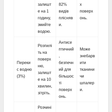
залишт
82%
х
е на 1
видів
поверх
годину,
плісняв
онь.
змийте
и.
водою.
Антисе
Розпилі
птичний
Може
ть на
,
знебарв
поверх
Переки
безпечн
ити
ню,
с водню
ий для
тканини
залишт
(3%)
більшос
чи
е на 10
ті
шпалер
хвилин,
поверх
и.
зітріть.
онь.
Розчині