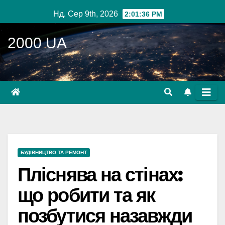
Перейти
Нд. Сер 9th, 2026
2:01:37 PM
до
вмісту
2000 UA
БУДІВНИЦТВО ТА РЕМОНТ
Пліснява на стінах:
що робити та як
позбутися назавжди