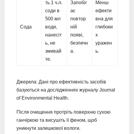
ть 1 ч.л.
Запобіг
Менш
соди в
ає
ефекти
500 мл
повтор
вна для
Сода
води,
ній
глибоки
нанесіт
появі,
х
ь, не
безпечн
уражен
змивай
а.
ь.
те.
Джерела: Дані про ефективність засобів
базуються на дослідженнях журналу Journal
of Environmental Health.
Після очищення протріть поверхню сухою
ганчіркою та висушіть її феном, щоб
уникнути залишкової вологи.