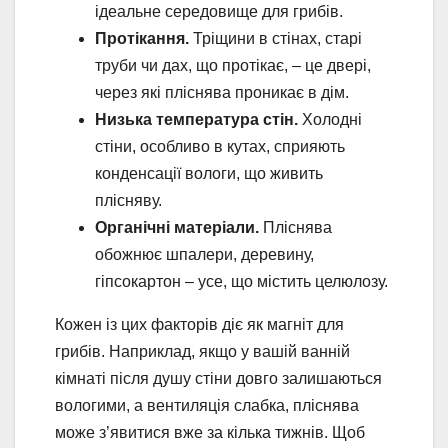
ідеальне середовище для грибів.
Протікання.
Тріщини в стінах, старі
труби чи дах, що протікає, – це двері,
через які пліснява проникає в дім.
Низька температура стін.
Холодні
стіни, особливо в кутах, сприяють
конденсації вологи, що живить
плісняву.
Органічні матеріали.
Пліснява
обожнює шпалери, деревину,
гіпсокартон – усе, що містить целюлозу.
Кожен із цих факторів діє як магніт для
грибів. Наприклад, якщо у вашій ванній
кімнаті після душу стіни довго залишаються
вологими, а вентиляція слабка, пліснява
може з’явитися вже за кілька тижнів. Щоб