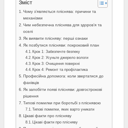
Зміст
Чому з’являється пліснява: причини та
механізми
Чим небезпечна пліснява для здоров’я та
оселі
Як виявити плісняву: перші ознаки
Як позбутися плісняви: покроковий план
Крок 1: Забезпечте безпеку
Крок 2: Усуньте джерело вологи
Крок 3: Очищення поверхні
Крок 4: Ремонт та профілактика
Професійна допомога: коли звертатися до
фахівців
Як запобігти появі плісняви: довгострокові
рішення
Типові помилки при боротьбі з пліснявою
Типові помилки, яких варто уникати
Цікаві факти про плісняву
Цікаві факти про плісняву