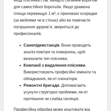
Іноді пліснява стає занадто сильним ворогом
для самостійної боротьби. Якщо уражена
площа перевищує 1 м², є приховані осередки
(за меблями чи в стінах) або ви помічаєте
погіршення здоров’я, зверніться до
професіоналів.
Санепідемстанція.
Вони проводять
аналіз повітря та поверхонь, щоб
визначити тип плісняви.
Компанії з видалення плісняви.
Використовують професійні хімікати та
обладнання, як-от озонатори.
Ремонтні бригади.
Допомагають
усунути структурні проблеми, як-от
протікання чи слабка ізоляція.
Професійна обробка може коштувати від