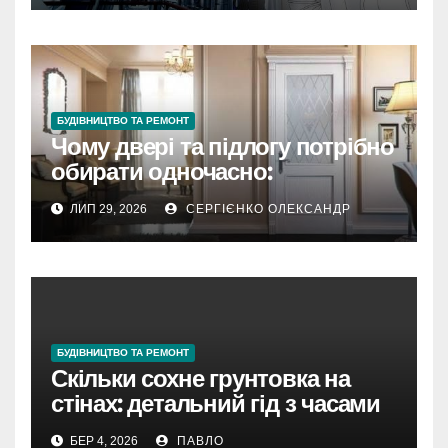
БУДІВНИЦТВО ТА РЕМОНТ
Чому двері та підлогу потрібно
обирати одночасно:
пояснюють експерти Holz
ЛИП 29, 2026
СЕРГІЄНКО ОЛЕКСАНДР
БУДІВНИЦТВО ТА РЕМОНТ
Скільки сохне грунтовка на
стінах: детальний гід з часами
та нюансами
БЕР 4, 2026
ПАВЛО