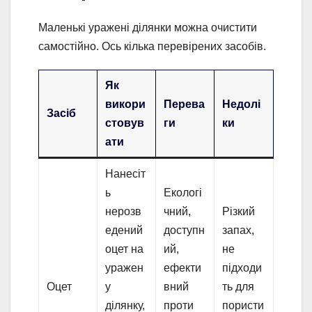
Маленькі уражені ділянки можна очистити
самостійно. Ось кілька перевірених засобів.
Як
викори
Перева
Недолі
Засіб
стовув
ги
ки
ати
Нанесіт
ь
Екологі
нерозв
чний,
Різкий
едений
доступн
запах,
оцет на
ий,
не
уражен
ефекти
підходи
Оцет
у
вний
ть для
ділянку,
проти
пористи