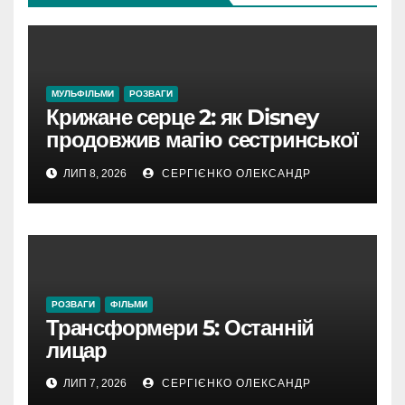
МУЛЬФІЛЬМИ
РОЗВАГИ
Крижане серце 2: як Disney
продовжив магію сестринської
любові та відкрив нові
ЛИП 8, 2026
СЕРГІЄНКО ОЛЕКСАНДР
таємниці Аренделла
РОЗВАГИ
ФІЛЬМИ
Трансформери 5: Останній
лицар
ЛИП 7, 2026
СЕРГІЄНКО ОЛЕКСАНДР