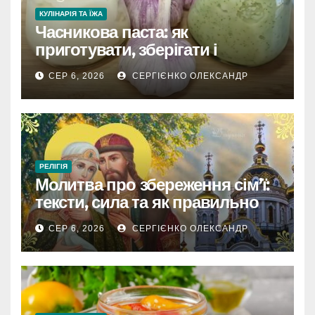
КУЛІНАРІЯ ТА ЇЖА
Часникова паста: як
приготувати, зберігати і
розкрити весь смак
СЕР 6, 2026
СЕРГІЄНКО ОЛЕКСАНДР
РЕЛІГІЯ
Молитва про збереження сім’ї:
тексти, сила та як правильно
читати
СЕР 6, 2026
СЕРГІЄНКО ОЛЕКСАНДР