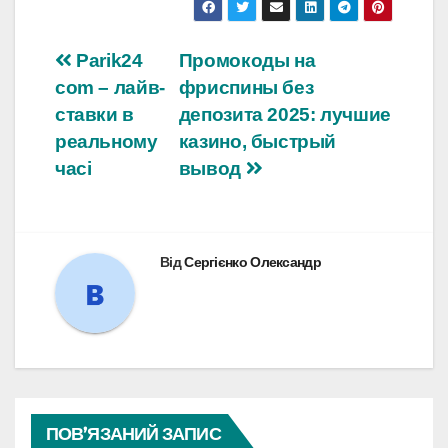
Навігація
Parik24
Промокоды на
com – лайв-
фриспины без
записів
ставки в
депозита 2025: лучшие
реальному
казино, быстрый
часі
вывод
Від
Сергієнко Олександр
ПОВ’ЯЗАНИЙ ЗАПИС