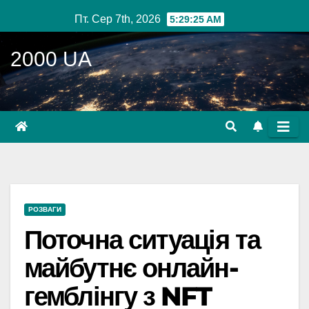
Перейти
Пт. Сер 7th, 2026
5:29:25 AM
до
вмісту
2000 UA
РОЗВАГИ
Поточна ситуація та
майбутнє онлайн-
гемблінгу з NFT