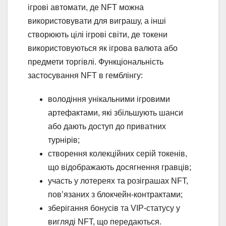
ігрові автомати, де NFT можна
використовувати для виграшу, а інші
створюють цілі ігрові світи, де токени
використовуються як ігрова валюта або
предмети торгівлі. Функціональність
застосування NFT в гемблінгу:
володіння унікальними ігровими
артефактами, які збільшують шанси
або дають доступ до приватних
турнірів;
створення колекційних серій токенів,
що відображають досягнення гравців;
участь у лотереях та розіграшах NFT,
пов’язаних з блокчейн-контрактами;
зберігання бонусів та VIP-статусу у
вигляді NFT, що передаються.