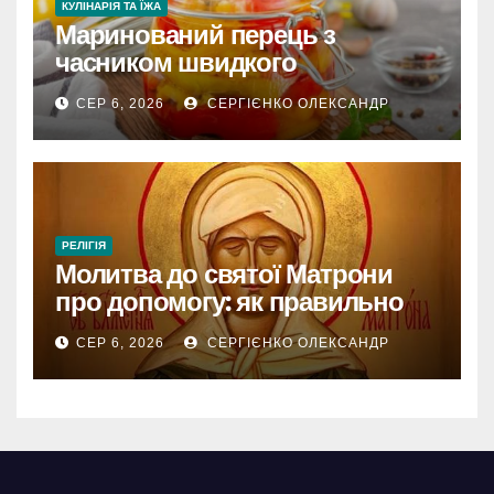
КУЛІНАРІЯ ТА ЇЖА
Маринований перець з
часником швидкого
приготування
СЕР 6, 2026
СЕРГІЄНКО ОЛЕКСАНДР
РЕЛІГІЯ
Молитва до святої Матрони
про допомогу: як правильно
звертатися
СЕР 6, 2026
СЕРГІЄНКО ОЛЕКСАНДР